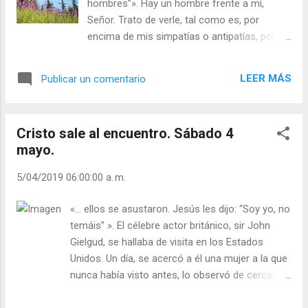
hombres”». Hay un hombre frente a mí,
sino que estaban también todas gentes que
Señor. Trato de verle, tal como es, por
habían vivido en el pasado y las que iban a vivir
encima de mis simpatías o antipatías, por
en el futuro. «Salí a la calle y anduve mucho
encima de mis opiniones o sus opiniones,
tiempo entre la muchedumbre. Aquí estaba
por encima de mi conducta o su conducta.
ocurriendo lo mismo: por todas partes, en cada
LEER MÁS
Publicar un comentario
Trato de que sea, ante mis ojos, como él es,
persona que pasab...
en realidad; sin forzarle a atacar o
defenderse, o a practicar algún otro juego.
Cristo sale al encuentro. Sábado 4
Trato de respetarle como a un ser distinto
mayo.
de mí. No trato de hacerle prisionero ni de
obligarle a estar a mi lado ni de hacer que
5/04/2019 06:00:00 a. m.
venga tras de mí. Trato de aparecer pobre a
sus miradas, para no aplastarlo ni humillarlo
«... ellos se asustaron. Jesús les dijo: “Soy yo, no
ni obligarle a estarme agradecido. Trato de
temáis” ». El célebre actor británico, sir John
hacer estas cosas, Señor, porque este
Gielgud, se hallaba de visita en los Estados
hombre es único, y, por lo tanto, es rico con
Unidos. Un día, se acercó a él una mujer a la que
una riqueza que yo no poseo. Yo soy el
nunca había visto antes, lo observó de cerca, y
pobre, Señor. Yo, el que estoy a su puerta,
dijo: —No, no es él. Sir John se preparó a la
desnudo, despojado, para que, en su