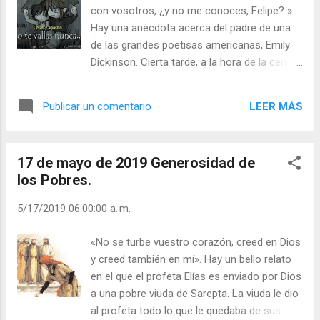
bochorno no temerá, su follaje seguirá
con vosotros, ¿y no me conoces, Felipe? ».
verde, en año de sequía no se asusta, no
Hay una anécdota acerca del padre de una
deja de dar fruto (Jeremías 17, 8). Escucha a
de las grandes poetisas americanas, Emily
Jesús que te dice: «Quien beba del agua que
Dickinson. Cierta tarde, a la hora de la cena,
yo le daré no tendrá sed jamás, pues el agua
comenzó la campana a tocar a fuego. La
que le daré se convertirá dentro de él en
gente salió corriendo de sus casas, muchos
manantial que brota dando vida eterna»
LEER MÁS
Publicar un comentario
de ellos llevando aún en sus manos los
(Juan 4, 14). Detente un rato y profundiza en
cubiertos de la cena, y mirando en torno
tu corazón. Busca l...
para ver dónde estaba el fuego. Junto a la
17 de mayo de 2019 Generosidad de
campana estaba el señor Dickinson. Vio que
los Pobres.
era un bellísimo atardecer y no quiso que
sus vecinos se lo perdieran. Y tocó a fuego
5/17/2019 06:00:00 a. m.
para que ellos lo contemplaran antes de que
fuera demasiado tarde. La mayor parte
«No se turbe vuestro corazón, creed en Dios
regresaron a sus casas meneando SUS
y creed también en mí». Hay un bello relato
cabezas y diciendo: «Este Dickinson está
en el que el profeta Elías es enviado por Dios
más loco que un cencerro». Toda dádiva
a una pobre viuda de Sarepta. La viuda le dio
buena y todo don perfecto baja del cielo, del
al profeta todo lo que le quedaba de sus
Padre de los astros. Santiago 1, 17 Imagina