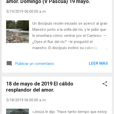
amor. Domingo (V Pascua) 19 mayo.
En la alcoba, tratando de descubrir a Dios.
Pues bien, ¿dónde crees tú que estaba? Te
5/19/2019 06:00:00 a. m.
apuesto a que nunca lo sospecharías.
¡Estaba aquí, dentro de mí, todo el tiempo!...
Un discípulo recién iniciado se acercó al gran
Realmente, tiene gracia. Parece que no
Maestro junto a la orilla del río, y le pidió que
encaja con mis quehaceres domésticos que
le enseñara cómo «entrar por el Camino». —
yo vaya de aquí para allá con Dios dentro de
¿Oyes el fluir del río? –le preguntó el
mí. Brenda Rogers En él vivimos, nos
maestro. El discípulo inclinó su cabeza,
movemos y existimos. Hechos 17, 28
mantuvo un profundo silencio durante un
¿Cuándo has encontrado a Dios? ¿Se te ha
rato, y después replicó: —Sí, maestro, lo
mostrado? ¿Cómo? ¿Tienes un cuerpo? ¡No
LEER MÁS
Publicar un comentario
oigo. —Ese es el camino para entrar –le
te sientes bajo el porche! Sal y camina bajo
indicó el maestro. Un momento de
la ...
conciencia profunda nos pone en el camino
18 de mayo de 2019 El cálido
que lleva al corazón del silencio, hacia Dios.
resplandor del amor.
«Dios es un gran río subterráneo». Y tú
nadas en él. Una persona iluminada es como
5/18/2019 06:00:00 a. m.
«un árbol plantado junto al agua, arraigado
junto a la corriente; cuando llegue el
«Jesús le dijo: “Hace tanto tiempo que estoy