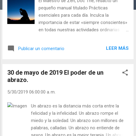
a
El Maestro de Zen, Doc The, redactó un
s
pequeño manual titulado Prácticas
esenciales para cada día. Inculca la
importancia de estar «siempre conscientes»
en todas nuestras actividades ordinarias.
¿Eres consciente de tu andar, de tu calzarte,
de tu vestirte? El Maestro Doc The compuso
LEER MÁS
Publicar un comentario
unos versos cortos para ayudarte a ser
consciente mientras realizas cualquier
actividad. Por ejemplo, al vestirte: Mientras
30 de mayo de 2019 El poder de un
me abrocho la chaqueta, espero que todos
abrazo.
tengan caliente el corazón y no dejen
desatada su vida. Rezad unos por otros...
5/30/2019 06:00:00 a. m.
Mucho puede la oración solícita del justo.
Santiago 5, 16 Cada pensamiento, cada
Un abrazo es la distancia más corta entre la
acción se hace sagrada, a la luz de la
felicidad y la infelicidad. Un abrazo rompe el
consciencia. Para esta luz no hay fronteras
miedo y la soledad. Un abrazo son millones de
entre lo sagrado y lo profano... Si soy
palabras, calladas. Un abrazo no entiende de
incapaz de lavar los platos alegremente, si
sexos. Un abrazo es la mejor terapia. Un abrazo