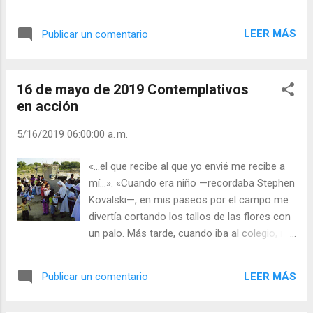
pocas provisiones, y fue bendecida con un
qué pasaría si un día no saliera el sol. ¿Y si
cuenco de harina que nunca se vaciaba y
no hubiera sol? Reflexiona sobre la bondad y
LEER MÁS
Publicar un comentario
una aceitera que nunca se agotaba (1 Reyes
presencia de Dios en el don que nos hace
17). Nosotros somos «vasos de arcilla», y la
del sol. «El Señor ...
arcilla húmeda puede ser remodelada por
16 de mayo de 2019 Contemplativos
Dios en cualquier momento. Dios derrama
en acción
constantemente su amor sobre nuestros
corazones (Romanos 5, 5) y los llena hasta
5/16/2019 06:00:00 a. m.
rebosar. Esta semana meditaremos sobre
los dones de Dios, dentro y en torno a
«...el que recibe al que yo envié me recibe a
nosotros, haciéndonos más conscientes del
mí…». «Cuando era niño —recordaba Stephen
Creador que está presente en ellos,
Kovalski—, en mis paseos por el campo me
dándosenos constantemente, hasta
divertía cortando los tallos de las flores con
llenarnos con su amor. Pide la gracia de
un palo. Más tarde, cuando iba al colegio, me
sentir íntimamente que tu vida es un don, y
gustaba coger una flor y ponerla en mi
de ver toda la realidad creada corno un don
mesa. Luego, pensé que las flores eran
de Dios para ti. Pide devolver a Dios, con
LEER MÁS
Publicar un comentario
bellas precisamente allí donde crecían, y dejé
gratitud, estos mismos dones
de cortarlas, para admirarlas en su lugar
transformados en amor y servicio a los