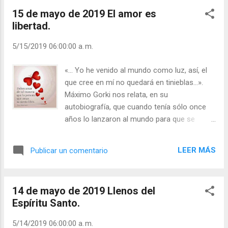
natural» (Dominique Lapierre en La ciudad de
demás. Seño...
15 de mayo de 2019 El amor es
la alegría). Has experimentado un
libertad.
crecimiento en tu actitud hacia Dios, durante
el curso de este programa. Sabes que la
5/15/2019 06:00:00 a. m.
Creación es un don de Dios y que, de una
manera muy real, Dios está presente en este
«... Yo he venido al mundo como luz, así, el
don suyo. Todos los regalos auténticos que
que cree en mí no quedará en tinieblas…».
recibimos de parte de los que nos aman,
Máximo Gorki nos relata, en su
contienen, de alguna manera, su presencia.
autobiografía, que cuando tenía sólo once
Pero Dios no está meramente presente en
años lo lanzaron al mundo para que se
sus dones, está, activo, conservándolos
abriera paso por sí mismo. La sociedad rusa
para nosotros. Se nos está dando
de aquellos tiempos estaba llena de
constantemente y, a través de nosotros,
LEER MÁS
Publicar un comentario
violencia, miseria y pobreza, pero el libro nos
está construyendo el Reino de Cristo. Julián
revela a un carácter lleno de valor y
Escobar. | Lecturas ...
optimismo. Gorki no admitió ser doblegado
14 de mayo de 2019 Llenos del
por la adversidad. El segundo volumen de su
Espíritu Santo.
vida lo concluye con estas palabras:
«Ansiaba darle una buena patada a este
5/14/2019 06:00:00 a. m.