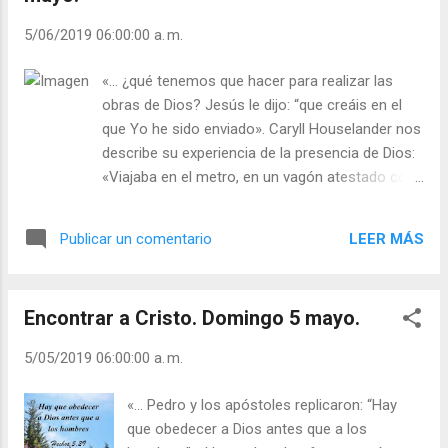
niño mirándolos a través de sus nuevas
5/06/2019 06:00:00 a. m.
gafas. —No –respondió toda la clase. —¡Es
porque no lleváis gafas! –dijo, triunfante, el
«... ¿qué tenemos que hacer para realizar las
niño. Pide una nueva visión del Señor
obras de Dios? Jesús le dijo: “que creáis en el
Resucitado, para que puedas ver con el
que Yo he sido enviado». Caryll Houselander nos
corazón. Pide la gracia de experimentar,
describe su experiencia de la presencia de Dios:
dentro de ti, su poder para que te dé una
«Viajaba en el metro, en un vagón atestado con
nueva perspectiva de toda la realidad, y te
toda clase de gentes: sentadas, agarradas a los
mueva a amarle y servirle para realizar su
asideros, que regresaban a sus hogares al final
Reino. Amar como él ama, ayudar como él
LEER MÁS
Publicar un comentario
del día. De pronto, vi en mi mente, pero con
ayuda, dar como él da, servir como él sir...
mucha claridad, una escena maravillosa: Cristo
estaba en todos ellos. Pero vi aún más: no
Encontrar a Cristo. Domingo 5 mayo.
solamente estaba Cristo en cada uno de ellos,
viviendo en ellos, muriendo en ellos, gozando en
5/05/2019 06:00:00 a. m.
ellos, sufriendo en ellos..., sino que, porque Él
estaba en ellos y ellos estaban allí, todo el
«... Pedro y los apóstoles replicaron: “Hay
mundo estaba también allí, en aquel vagón del
que obedecer a Dios antes que a los
metro; y no sólo estaba todo el mundo actual,