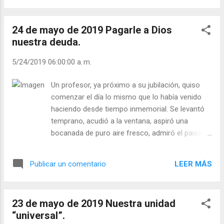
hecho. Pon tu mano sobre tu corazón.
transformarlos en corazones de carne. El
Siente sus latidos, siente que la «vi...
Espíritu puede "reparar" los corazones
24 de mayo de 2019 Pagarle a Dios
destrozados. El Espíritu puede reunir los
nuestra deuda.
corazones en una fructífera unidad. Entre
hombre y hombre hay un abismo infinito que
5/24/2019 06:00:00 a. m.
sólo Dios puede llenar (Tagore). Nuestro
cometido de co-creadores es construir la
Un profesor, ya próximo a su jubilación, quiso
creación, nosotros incluidos. Hemos de
comenzar el día lo mismo que lo había venido
colaborar a establecer la paz, la justicia y la
haciendo desde tiempo inmemorial. Se levantó
libertad, de forma que Dios pueda reinar,
temprano, acudió a la ventana, aspiró una
como soberano, en todos los corazones. El
bocanada de puro aire fresco, admiró el paisaje
místico, no sólo experimenta la majestad
que brillaba a la luz del sol naciente, y exclamó:
divina dentro de sí, sino que se halla él
«Bien; Dios ya ha realizado su parte; ahora me
mismo inmerso en la presencia divina que le
LEER MÁS
Publicar un comentario
toca a mí». Dicho esto, se halló dispuesto a
rodea por fuera. Se siente como una
enfrentarse alegremente a todas las aventuras
esponja en el mar (Thomas Dubay...
que le pudiera traer el nuevo día, confiando que
23 de mayo de 2019 Nuestra unidad
Dios seguiría estando con él, en todo momento
“universal”.
y en todas las cosas. De él, por él, para él existe