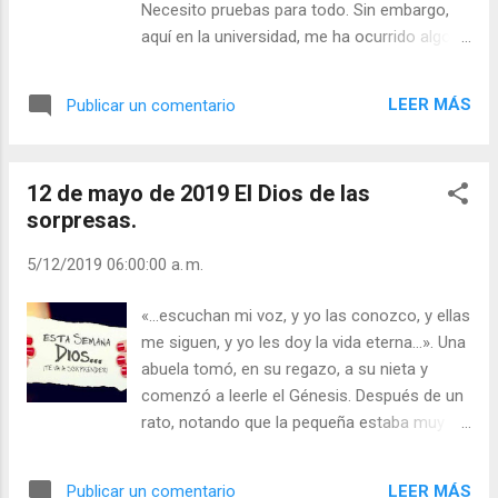
Necesito pruebas para todo. Sin embargo,
bajo lo visible, para descubrir las causas
aquí en la universidad, me ha ocurrido algo
ocultas y los síntomas de las tensiones y
que no puedo explicar racional o
los miedos. 4. Ser capaces de sentir más
científicamente, ni tan siquiera
felicidad en dar que en recibir. La piedad nos
LEER MÁS
Publicar un comentario
psicológicamente. Me encuentro totalmente
protege del egoísmo (ver Hechos 20, 25). 5.
obsesionado por Cristo y siento que de
Ser capaces de tratar a la gente de una ...
alguna manera está él operando dentro de
12 de mayo de 2019 El Dios de las
mí... No podría explicar este sentimiento. Me
sorpresas.
ha sobrevenido, sobre todo, durante estos
últimos meses, cuando comencé a leer
5/12/2019 06:00:00 a. m.
acerca de los primeros cristianos. Quedé tan
asombrado y estupefacto ante esta gente,
«...escuchan mi voz, y yo las conozco, y ellas
que llegué a la conclusión de que no es
me siguen, y yo les doy la vida eterna…». Una
posible cuestionar a Jesús o dudar de que él
abuela tomó, en su regazo, a su nieta y
es: el Hijo de Dios. Resumiendo: pienso que
comenzó a leerle el Génesis. Después de un
comencé a creer firme y concienzudamente
rato, notando que la pequeña estaba muy
en lo que me enseñaron desde niño.
quieta, la abuela le preguntó; —Y bien, ¿te
Comencé a ver lo que los apóstoles veían y
gusta, querida? —Me gusta muchísimo –
amaban. Jesús se me volvió real... Todavía
LEER MÁS
Publicar un comentario