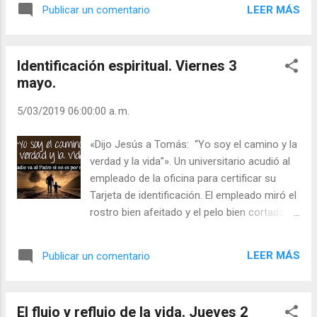
discusión que se le venía encima. —No es él –
corazón, ¡oh Cristo resucitado!, pueda
LEER MÁS
Publicar un comentario
repetía la mujer–. Usted no puede ser sir John
sorprender un gesto de tu rostro, que me
Gielgud. —Sí que lo soy –dijo sir Gielgud. La
sonría y me invit...
mujer lo observó más de cerca. Después,
Identificación espiritual. Viernes 3
tocándole jocosamente con el dedo, le dijo: —
mayo.
No, no es usted. –Y se marchó. Hay gente que
tapa sus oídos o cierra sus ojos ante la
5/03/2019 06:00:00 a. m.
experiencia de la Resurrección. ¿Es,
verdaderamente, profunda tu fe? Cristo está
«Dijo Jesús a Tomás: “Yo soy el camino y la
hoy vivo para los que creen en la Resurrección.
verdad y la vida”». Un universitario acudió al
Continúa tus reflexiones en las que estás viendo
empleado de la oficina para certificar su
a Cristo presente en la gente, en los «últimos»
Tarjeta de identificación. El empleado miró el
de sus hermanos y hermanas. Incluye en tu
rostro bien afeitado y el pelo bien cortado de
oración a cada persona con la que te
la foto y, después, al ver las melenas y
encuentras diariamente. ¿Las aceptas como
bigotes del joven, le sugirió que presentara
imágenes de Cristo? Se cuenta que, en un...
LEER MÁS
Publicar un comentario
una foto más reciente. En menos de media
hora, el estudiante volvió al mostrador. El
empleado aceptó inmediatamente la
El flujo y reflujo de la vida. Jueves 2
fotografía. El estudiante volvía de la