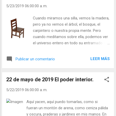
todo. A él la gloria por los siglos. Amén.
5/23/2019 06:00:00 a. m.
Romanos 11, 36 Acostúmbrate, poco a poco, a
orar durante todas tus ocupaciones diarias.
Cuando miramos una silla, vemos la madera,
Habla, muévete, trabaja en paz, como si
pero ya no vemos el árbol, el bosque, el
estuvieras en oración. Hazlo todo sin afanes,
carpintero o nuestra propia mente. Pero
dejándote mover por la gracia. En cuanto
cuando meditamos sobre ella, podemos ver
adviertas que te turba tu natural impetuosidad,
el universo entero en todo su entramado de
retírate despacio a tu interior, donde está el
relaciones interdependientes con la silla. La
Reino de Dios. Escucha los impulsos de la
presencia de la madera nos va revelando la
gracia, y no digas ni hag...
LEER MÁS
Publicar un comentario
presencia del árbol... Los que meditan
pueden ver la unidad en la multiplicidad, y la
multiplicidad en la unidad. Aun antes de ver la
22 de mayo de 2019 El poder interior.
silla, pueden sentir su presencia en el
corazón de la realidad viviente. La silla no es
5/22/2019 06:00:00 a. m.
algo separado. Existe sólo en sus relaciones
interdependientes con todo el resto del
Aquí yacen, aquí puedo tomarlas, como si
universo. Existe porque todas las demás
fueran un montón de arena, como ceniza pálida
cosas existen. Si no existe, entonces
y oscura, praderas y jardines en mis manos. En