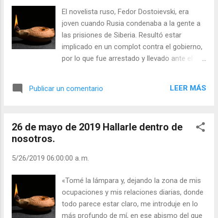
contacto con Dios. Vino a mí y me tomó de la
El novelista ruso, Fedor Dostoievski, era
mano para llevarme ante un rosal. No me dijo
joven cuando Rusia condenaba a la gente a
qué quería, pero me dio una rosa. No le pedí que
las prisiones de Siberia. Resultó estar
me revelara su misterio. Me bastó con el aroma
implicado en un complot contra el gobierno,
celestial de la rosa, y con poder ver Su propio
por lo que fue arrestado y llevado ante el
rostro. Ralph Hodgson Julián Escobar. | Lecturas
pelotón de fusilamiento. Sin embargo, en el
del Día (+ Leer ). | Ev...
último momento, el zar le perdonó la vida y
LEER MÁS
Publicar un comentario
lo condenó a cuatro años de prisión en
Siberia. Ante la puerta de la prisión se
encontró con las esposas de los
26 de mayo de 2019 Hallarle dentro de
deportados, una de las cuales puso en sus
nosotros.
manos un libro y le susurró que lo leyera
cuidadosamente. Al entrar en su celda,
5/26/2019 06:00:00 a. m.
descubrió que era una Biblia. Hojeó sus
páginas y, entre ellas, descubrió un billete de
«Tomé la lámpara y, dejando la zona de mis
25 rublos. Esto le procuraría algún alivio.
ocupaciones y mis relaciones diarias, donde
Pero Dostoievski descubrió más que dinero.
todo parece estar claro, me introduje en lo
Al ser la Biblia el único libro que tenía,
más profundo de mí, en ese abismo del que