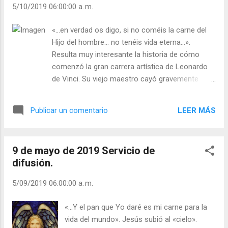
5/10/2019 06:00:00 a. m.
allí pasa. Como cuando usamos una regla para
medir algo... Cuando decimos: «Sé que está
«...en verdad os digo, si no coméis la carne del
soplando el viento», no pensamos que hay algo
Hijo del hombre… no tenéis vida eterna…».
que está soplando sobre algo. El «viento» va con
Resulta muy interesante la historia de cómo
el «soplar». Si no sopla, no hay viento...
comenzó la gran carrera artística de Leonardo
«Conocer» es conocer algo. Aquí el conocer es
de Vinci. Su viejo maestro cayó gravemente
inseparable del viento. Podemos decir: «Viento»,
enfermo, y pidió al joven Leonardo que
y esto basta. Indica la presencia del
terminara una pintura que había dejado sin
conocimiento y la presencia de la actividad de
LEER MÁS
Publicar un comentario
acabar. Leonardo se opuso, diciéndole que no
soplar. Thich Nhat Hanh El amor posee también
era capaz de completar una obra del maestro.
el pode...
Pero el maestro insistió y convenció a Leonardo
9 de mayo de 2019 Servicio de
para que aceptase la tarea. Leonardo aceptó el
difusión.
encargo como un reto, por agradar al maestro a
quien apreciaba mucho. Trabajó con todo
5/09/2019 06:00:00 a. m.
empeño y, cuando quedó terminado el cuadro, le
llovieron alabanzas de todas partes. Su maestro
«...Y el pan que Yo daré es mi carne para la
quedó tan impresionado por el trabajo que, lleno
vida del mundo». Jesús subió al «cielo».
de humildad, le dijo a Leonardo: «Hijo mío, desde