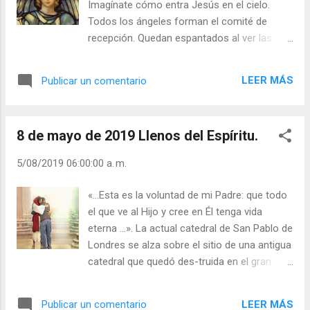
Imagínate cómo entra Jesús en el cielo.
ahora no hace falta que yo pinte más». Y le
Todos los ángeles forman el comité de
traspasó el oficio a Leonardo. Pide valor para
recepción. Quedan espantados al ver las
cumplir la misión de Cristo en lo grande y en lo
heridas de sus manos y pies. Sintiéndose
pequeño. Quisiera quedar totalmente agotado,
preocupados de que todo el trabajo de
cuando muera; porque cuanto más haya...
LEER MÁS
Publicar un comentario
Jesús en la tierra y todos los sufrimientos
que pasó puedan resultar inútiles ahora que
él no está allí, el arcángel Gabriel le dice a
8 de mayo de 2019 Llenos del Espíritu.
Cristo: —Señor, ¿estás seguro de que toda la
gente del mundo es consciente de que
5/08/2019 06:00:00 a. m.
sufriste la Pasión por el gran amor que
tienes hacia toda la humanidad? —Bueno –le
«...Esta es la voluntad de mi Padre: que todo
respondió Cristo–, por ahora sólo un
el que ve al Hijo y cree en Él tenga vida
pequeño grupo de mis discípulos conoce
eterna …». La actual catedral de San Pablo de
mis sufrimientos y misión. Estoy seguro de
Londres se alza sobre el sitio de una antigua
que ellos se lo comunicarán a los demás. —
catedral que quedó des-truida en el gran
No funcionará –protestó Gabriel–. Después
incendio de 1666. La nueva fue diseñada por
de todo, los seres humanos son muy débiles
Christopher Wren, y tardó casi 35 años en
y poco serios. Para la mayor parte de ellos,
LEER MÁS
Publicar un comentario