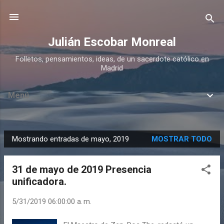
Ir al contenido principal
Julián Escobar Monreal
Folletos, pensamientos, ideas, de un sacerdote católico en
Madrid
Menú
Mostrando entradas de mayo, 2019
MOSTRAR TODO
E
n
31 de mayo de 2019 Presencia
t
unificadora.
r
a
5/31/2019 06:00:00 a. m.
d