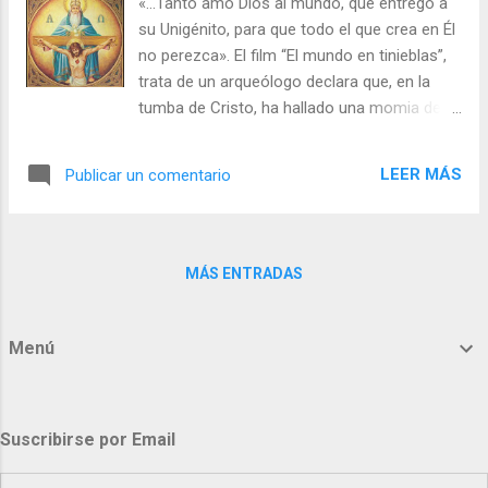
«...Tanto amó Dios al mundo, que entregó a
somos los mismos es un convencionalismo
su Unigénito, para que todo el que crea en Él
social útil y conveniente que, muchas veces,
no perezca». El film “El mundo en tinieblas”,
falla. Hemos de tener también muy presente
trata de un arqueólogo declara que, en la
que, a cada encuentro, nos estamos
tumba de Cristo, ha hallado una momia del
encontrando con un extraño. —Entonces, yo
siglo I que responde exactamente a la
también debo de ser un extraño. —Incluso para ti
descripción de Jesús. Los medios de
mismo... Si hemos muerto con Cristo, creemos
LEER MÁS
Publicar un comentario
comunicación difunden grandes titulares por
que también viv...
el mundo entero, afirmando que la
resurrección de Jesús fue un engaño. A
resultas de lo cual, el mundo cristiano se
MÁS ENTRADAS
sumerge en las tinieblas: se destruyen
crucifijos, se derriban iglesias y los
cristianos abandonan su fe. En su lecho de
Menú
muerte, el arqueólogo confiesa que todo fue
una broma, y que la momia era falsa. Si
Cristo no ha resucitado, es vana nuestra fe.
Suscribirse por Email
1 Cor 15, 14 ¿Cuáles crees que serían las
consecuencias, si no hubiera tenido lugar la