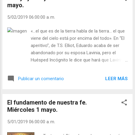
mayo.
peluquería, con el pelo cortado y el bigote
afeitado. ¿Cuál es tu imagen de Jesús
5/02/2019 06:00:00 a. m.
Resucitado? Recuerda lo que antes hemos
dicho acerca de la radical transformación de
«...el que es de la tierra habla de la tierra… el que
Jesús, después de su Resurrección, de
viene del cielo está por encima del todo». En “El
manera que, hasta sus más íntimos tuvieron
aperitivo”, de T.S. Elliot, Eduardo acaba de ser
dificultades para reconocerlo. ¿Reconoces
abandonado por su esposa Lavinia, pero el
tú a Cristo en tus prójimos? Pídele a Dios
Huésped Incógnito le dice que hará que Lavinia
una fe profunda para ver a Cristo
regrese mañana. —Es un asunto muy serio
Resucitado en tus prójimos, especialmente,
volver a traer a alguien de entre los muertos. —
en los más necesitados. Podemos y
LEER MÁS
Publicar un comentario
¿De entre los muertos? Esa manera de hablar es
debemos ver el rostro de Cristo en el rostro
un tanto... dramática. Si fue sólo ayer cuando
de cada ser humano; esp...
me dejó mi esposa. —Bueno, pero es que
El fundamento de nuestra fe.
nosotros nos morimos mutuamente todos los
Miércoles 1 mayo.
días. Lo que sabemos de los demás es sólo
nuestro recuerdo de los momentos en los que
5/01/2019 06:00:00 a. m.
los hemos conocido. Y, desde entonces, han
cambiado. Pretender que ellos y nosotros