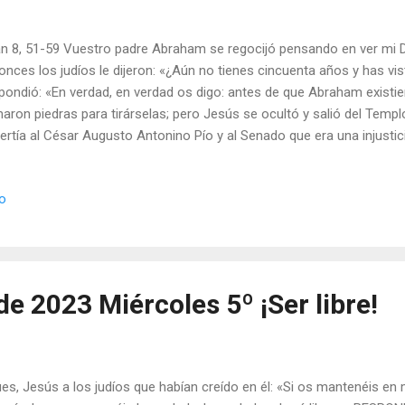
n 8, 51-59 Vuestro padre Abraham se regocijó pensando en ver mi Día
onces los judíos le dijeron: «¿Aún no tienes cincuenta años y has v
pondió: «En verdad, en verdad os digo: antes de que Abraham existi
aron piedras para tirárselas; pero Jesús se ocultó y salió del Templo. 
ertía al César Augusto Antonino Pío y al Senado que era una injustic
 el solo hecho de serlo, sin que hubieran cometido algún delito deplo
bre ni por nuestra conducta se ve que hayamos delinquido, deber v
io
eño para no haceros responsables de castigo, condenando con inju
o vencidos judicialmente (...). Porque se nos acusa de ser cristianos
ar lo bueno no es cosa justa» (San Justino, Apología, 1, 4). Y cuent
ertino cuya mujer, al hacerse cristiana, ...
e 2023 Miércoles 5º ¡Ser libre!
es, Jesús a los judíos que habían creído en él: «Si os mantenéis en 