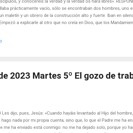
scípulos, y conoceréis la verdad y la verdad os hará libres». RES
allaba prácticamente vacío, sólo se encontraban dos hombres, uno e
n maletín y un obrero de la construcción alto y fuerte. Iban en sile
 Empezó a explicarle al otro que no creía en Dios, que los Mandamient
compañante, asombrado al principio, cortó la conversación de improvis
e veía a nadie: -¡Caballero! Estamos solos, no grite usted; aquí nadi
io
estrangularle? Pálido de miedo, pero afectando serenidad, contestó el
 -¡Miente! En esa maleta lleva medio millón que ha c...
de 2023 Martes 5º El gozo de trab
0 Les dijo, pues, Jesús: «Cuando hayáis levantado al Hijo del hombr
o hago nada por mi propia cuenta; sino que, lo que el Padre me ha e
que me ha enviado está conmigo: no me ha dejado solo, porque yo ha