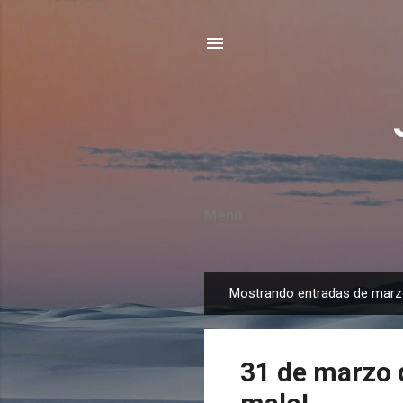
Menú
Mostrando entradas de marz
E
n
t
31 de marzo d
r
a