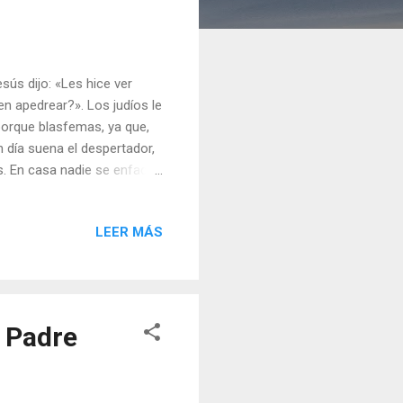
ús dijo: «Les hice ver
n apedrear?». Los judíos le
orque blasfemas, ya que,
día suena el despertador,
. En casa nadie se enfada
den de llegada a la parada y
íamos policía por las
LEER MÁS
parcados... Sorpresa tras
que habría muchas menos,
os tendrían huecos en
 Padre