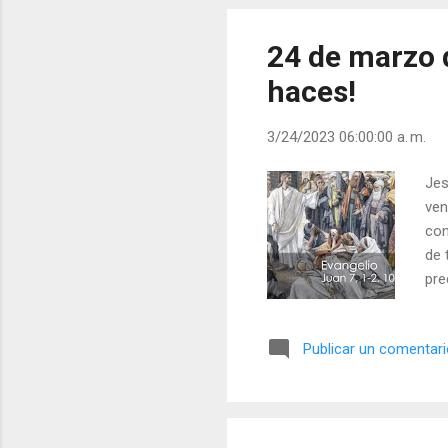
pla
24 de marzo 
haces!
3/24/2023 06:00:00 a. m.
Jes
ven
con
de 
pre
de 
enc
Publicar un comentar
de 
pre
her
des