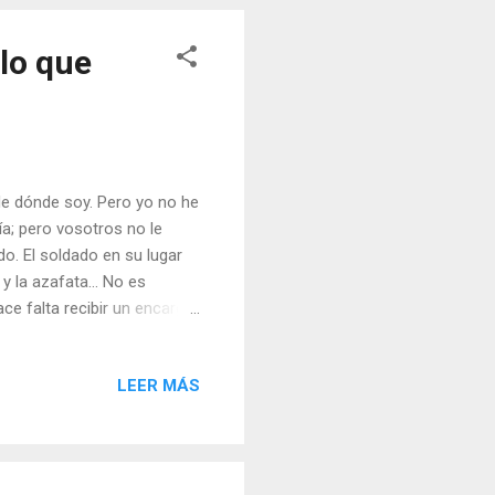
...
lo que
de dónde soy. Pero yo no he
a; pero vosotros no le
o. El soldado en su lugar
 y la azafata... No es
ace falta recibir un encargo
as de trabajo o a quienes uno
nos es vastísimo el mundo
LEER MÁS
 las peluquerías de la
ca, alguien dijo una
ese observado la tierra