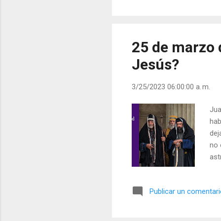
no 
Cri
con
25 de marzo 
Jesús?
3/25/2023 06:00:00 a. m.
Jua
hab
dej
no 
ast
ast
el 
Publicar un comentar
seg
Dio
cos