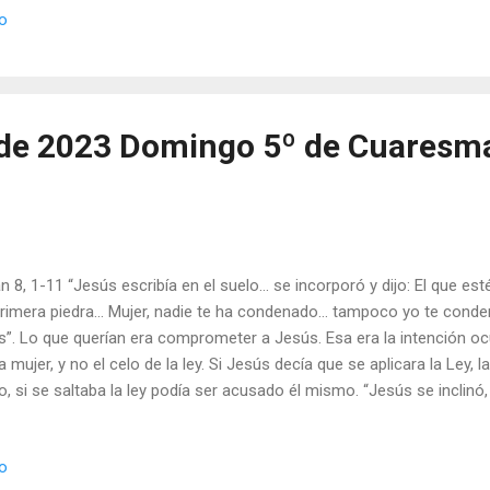
io
que no nos conocemos bien y muchas veces tratamos de adecuar lo
 gustaría que fuera. Incluso se puede llegar a oscurecer la concien
untad. Y lo que nos ha de interesar es estar en la verdad, en la verd
bres tal y como Dios nos ha hecho y actuar segú...
de 2023 Domingo 5º de Cuaresm
n 8, 1-11 “Jesús escribía en el suelo… se incorporó y dijo: El que est
primera piedra… Mujer, nadie te ha condenado… tampoco yo te cond
”. Lo que querían era comprometer a Jesús. Esa era la intención oc
a mujer, y no el celo de la ley. Si Jesús decía que se aplicara la Ley, l
o, si se saltaba la ley podía ser acusado él mismo. “Jesús se inclinó, 
é escribía? Sin actitud agresiva ni reproches altaneros, Jesús “actuó
bres de los adúlteros, porque si hay adúltero hay adúltera, y que, a
io
fueron yendo, hasta quedar Jesús y la mujer solos. A las personas