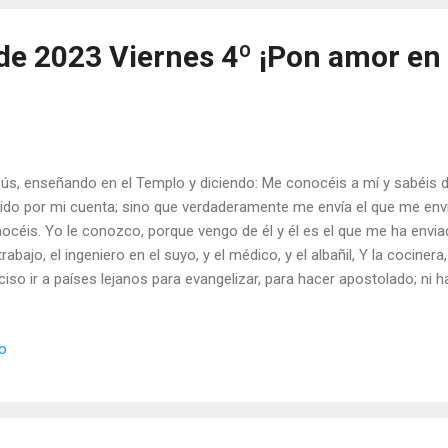
ntas de trigo, y que de las semillas de girasol nacen plantas de girasol
de 2023 Viernes 4º ¡Pon amor en 
ús, enseñando en el Templo y diciendo: Me conocéis a mí y sabéis 
ido por mi cuenta; sino que verdaderamente me envía el que me enví
océis. Yo le conozco, porque vengo de él y él es el que me ha enviad
trabajo, el ingeniero en el suyo, y el médico, y el albañil, Y la cocinera,
ciso ir a países lejanos para evangelizar, para hacer apostolado; ni h
la Jerarquía para cristianizar la propia familia, el barrio, a los coleg
uentre cuando hace deporte. El panorama apostólico de los cristia
io
los ordenadores, el mundo de la moda, el mundo de los andamios, de
nsa…, ¡el mundo! Cuando murió Edison, inventor de la bombilla eléctri
mosa alabanza suya en el momento de su despedida: «Si alguno hubi
de un lejano planeta cuando nació...