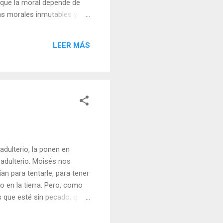
, que la moral depende de
mas morales inmutables y
a ti; pero si a mí no me lo
propio criterio o el de un
LEER MÁS
car a Adolfo Hitler en su
ustificaba el genocidio,
adulterio, la ponen en
 adulterio. Moisés nos
n para tentarle, para tener
o en la tierra. Pero, como
os que esté sin pecado, que
te conocerlos bien.
ar nosotros la moral,