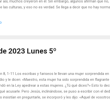
blar así, muchos creyeron en él. Sin embargo, algunos afirman que no
de las culturas, y eso no es verdad. Se llega a decir que no hay nor
e lo que a cada uno le parezca: «Si para ti es pecado, es pecado par
 es». Si esto fuera verdad, si la norma suprema de conducta fuera el 
io
cer referencia a unas normas objetivas inmutables, habría que justifi
abar con los judíos. Él y los que le seguían tenían una ideología que j
había que exterminar a las ...
de 2023 Lunes 5º
n 8, 1-11 Los escribas y fariseos le llevan una mujer sorprendida en 
io y le dicen: «Maestro, esta mujer ha sido sorprendida en flagrante
dó en la Ley apedrear a estas mujeres. ¿Tú qué dices?» Esto lo decía
qué acusarle. Pero Jesús, inclinándose, se puso a escribir con el ded
os insistían en preguntarle, se incorporó y les dijo: «Aquel de vosotr
arroje la primera piedra». Para cumplir los Mandamientos es importan
emos el gran peligro, con la idea de ser auténticos, de querer invent