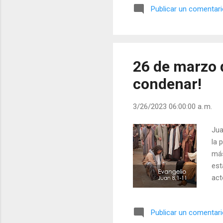
Publicar un comentar
por
nos
vol
hom
26 de marzo 
condenar!
3/26/2023 06:00:00 a. m.
Jua
la 
más
est
act
¿Qu
nom
Publicar un comentar
se 