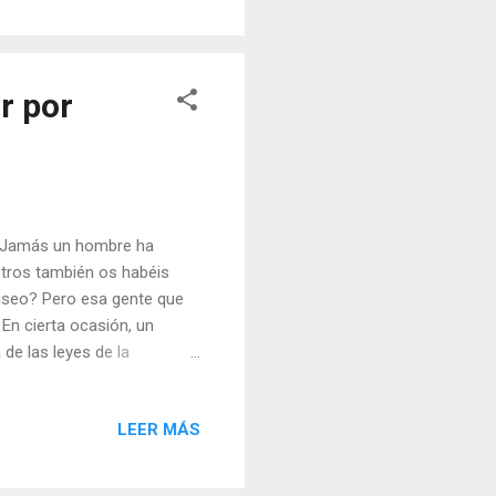
a? En este pasaje vemos que
econciliar a las personas
r por
s: Jamás un hombre ha
tros también os habéis
iseo? Pero esa gente que
n cierta ocasión, un
e las leyes de la
a entrará en conjunción con
n tal minuto y en tal
LEER MÁS
tos, sino al mandato de
ollo y actuación de las
anos de trigo, nacen