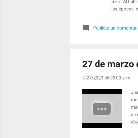
a él». Al ha
las épocas, 
que depende d
parece, no lo
Publicar un comentar
grupo, sin ha
intento de ac
pensando que 
27 de marzo 
3/27/2023 06:00:00 a. m.
Jua
med
man
de 
ell
le 
Ten