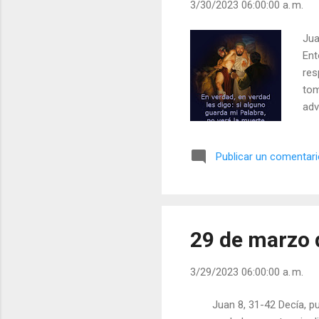
3/30/2023 06:00:00 a. m.
Jua
Ent
res
tom
adv
por
nom
Publicar un comentar
emp
sid
odi
lib
29 de marzo d
3/29/2023 06:00:00 a. m.
Juan 8, 31-42 Decía, pu