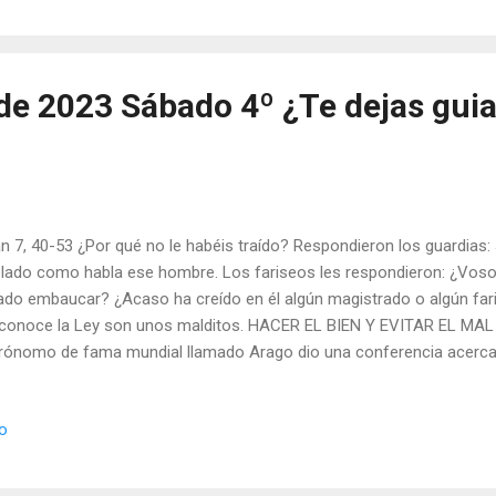
a Dios, y ante Dios, ¿quién está libre de todo pecado, de toda culp
sto no vino a juzgar, ni a condenar, sino a salvar, a curar heridas, a r
 su Creador, D...
de 2023 Sábado 4º ¿Te dejas guia
n 7, 40-53 ¿Por qué no le habéis traído? Respondieron los guardia
lado como habla ese hombre. Los fariseos les respondieron: ¿Voso
ado embaucar? ¿Acaso ha creído en él algún magistrado o algún far
conoce la Ley son unos malditos. HACER EL BIEN Y EVITAR EL MAL E
rónomo de fama mundial llamado Arago dio una conferencia acerca d
ronomía, y decía: «La semana próxima habrá un eclipse solar. La lun
sol y no llegará a la tierra la luz solar. Por tanto, ese día, a tal hora, e
io
undo, los tres cuerpos siderales obedecerán no a nuestros propósi
s». Hay, en efecto, unas leyes en todo el universo que rigen el desarr
as. Llama la atención, por ejemplo, que siempre que se siembran gr