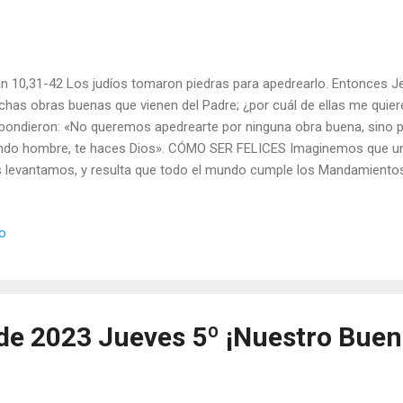
n 10,31-42 Los judíos tomaron piedras para apedrearlo. Entonces Jes
has obras buenas que vienen del Padre; ¿por cuál de ellas me quiere
pondieron: «No queremos apedrearte por ninguna obra buena, sino p
ndo hombre, te haces Dios». CÓMO SER FELICES Imaginemos que un 
 levantamos, y resulta que todo el mundo cumple los Mandamientos
 nadie. Primera sorpresa. Al ir a tomar el autobús se respetaría el or
habría empujones. Sorpresa nuevamente. Pero más sorpresas: no ver
io
les. No haría falta porque ese día no habría ladrones ni coches mal a
presa. Al ver una tienda de revistas nos pasmaríamos al observar 
que las inconvenientes ese día no existen. Incluso algunos periódic
nco, porque ese día no se dirían mentiras ni se criti...
de 2023 Jueves 5º ¡Nuestro Buen