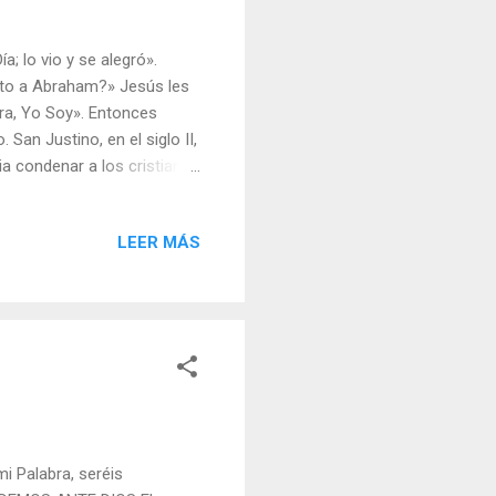
; lo vio y se alegró».
isto a Abraham?» Jesús les
era, Yo Soy». Entonces
San Justino, en el siglo II,
ia condenar a los cristianos
rable: «Si ni por nuestro
uestro es poner todo
LEER MÁS
sticia a quienes no han
, que es decir buenos; más
a el caso de un hombre
mi Palabra, seréis