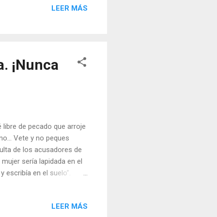
LEER MÁS
 que debe ser con lo que
cia, cuando hay mala
ad de lo que somos los
a. ¡Nunca
é libre de pecado que arroje
eno… Vete y no peques
ulta de los acusadores de
a mujer sería lapidada en el
y escribía en el suelo”.
”. Se dice que escribía los
l ver sus nombres escritos,
LEER MÁS
 las podemos engañar, pero