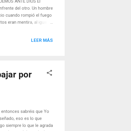
PONDEMOS ANTE DIOS El
nfrente del otro. Un hombre
ncio cuando rompió el fuego
os eran mentira, al igual
o. Estaban llegando a una
e nos ve. ¿Qué haría usted si
LEER MÁS
 caballero: -¿Qué ganarías
ajar por
e, entonces sabréis que Yo
nseñado, eso es lo que
go siempre lo que le agrada