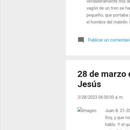
verdaderamente mis di
vagón de un tren se h
pequeño, que portaba u
el hombre del maletín.
que la Iglesia... El a
estación en la que no s
Publicar un comentar
yo quisiera robarle y 
con eso? No llevo nada.
28 de marzo 
Jesús
3/28/2023 06:00:00 a. m.
Juan 8, 21-3
Soy, y que n
hablo. Y el 