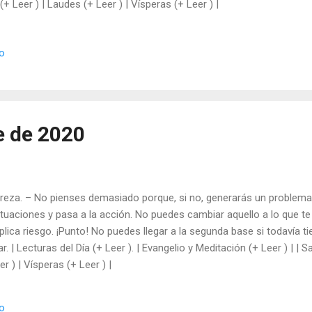
 (+ Leer ) | Laudes (+ Leer ) | Vísperas (+ Leer ) |
io
e de 2020
ereza. – No pienses demasiado porque, si no, generarás un problema 
ituaciones y pasa a la acción. No puedes cambiar aquello a lo que te 
lica riesgo. ¡Punto! No puedes llegar a la segunda base si todavía ti
. | Lecturas del Día (+ Leer ). | Evangelio y Meditación (+ Leer ) | | Sa
r ) | Vísperas (+ Leer ) |
io