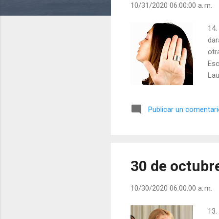
10/31/2020 06:00:00 a. m.
d
a
14.
s
dar
otr
Esc
Lau
Publicar un comentar
30 de octubr
10/30/2020 06:00:00 a. m.
13.