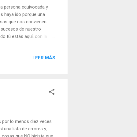
la persona equivocada y
os haya ido porque una
osas que nos convienen.
 sucesos de nuestro
o tú estás aquí, con la
s que suceden en tu vida te
uras del Día (+ Leer ). |
LEER MÁS
r ) | Vísperas (+ Leer ) |
es por lo menos diez veces
 una lista de errores y,
as cosas que NO hiciste que