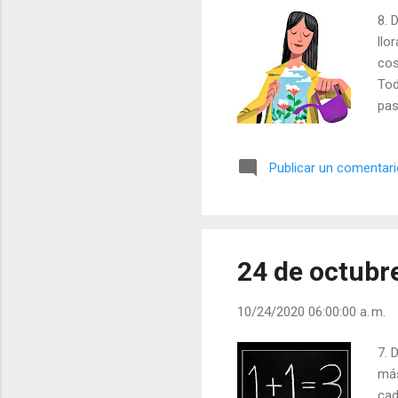
8. 
llo
cos
Tod
pas
pos
pre
Publicar un comentar
Eva
24 de octubr
10/24/2020 06:00:00 a. m.
7. 
más
cad