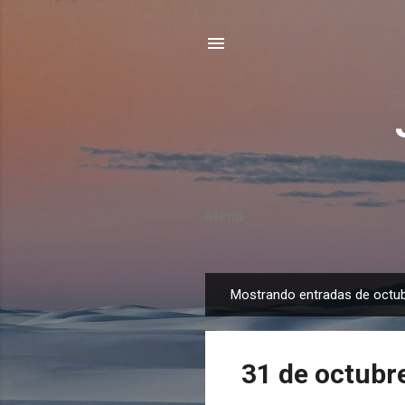
Menú
Mostrando entradas de octub
E
n
t
31 de octubr
r
a