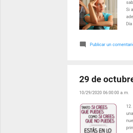
sab
Si 
ade
Día
Vís
Publicar un comentar
29 de octubr
10/29/2020 06:00:00 a. m.
12.
una
nue
pri