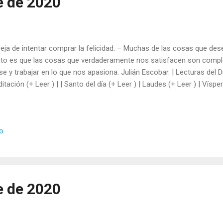
e de 2020
Deja de intentar comprar la felicidad. – Muchas de las cosas que de
rto es que las cosas que verdaderamente nos satisfacen son comple
rse y trabajar en lo que nos apasiona. Julián Escobar. | Lecturas del Dí
itación (+ Leer ) | | Santo del día (+ Leer ) | Laudes (+ Leer ) | Vísper
io
e de 2020