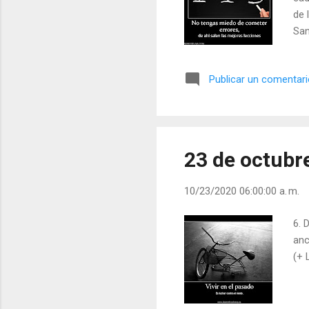
de 
San
Publicar un comentar
23 de octubr
10/23/2020 06:00:00 a. m.
6. 
anc
(+ 