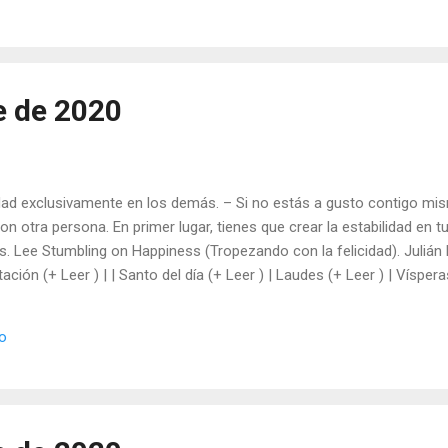
e de 2020
cidad exclusivamente en los demás. – Si no estás a gusto contigo mi
on otra persona. En primer lugar, tienes que crear la estabilidad en t
. Lee Stumbling on Happiness (Tropezando con la felicidad). Julián E
tación (+ Leer ) | | Santo del día (+ Leer ) | Laudes (+ Leer ) | Víspera
io