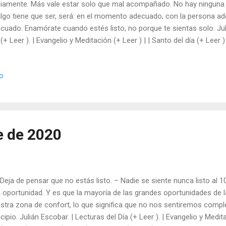
iamente. Más vale estar solo que mal acompañado. No hay ninguna n
algo tiene que ser, será: en el momento adecuado, con la persona ad
cuado. Enamórate cuando estés listo, no porque te sientas solo. Jul
 (+ Leer ). | Evangelio y Meditación (+ Leer ) | | Santo del día (+ Leer )
peras (+ Leer ) |
io
e de 2020
 Deja de pensar que no estás listo. – Nadie se siente nunca listo al
 oportunidad. Y es que la mayoría de las grandes oportunidades de la
stra zona de confort, lo que significa que no nos sentiremos com
ncipio. Julián Escobar. | Lecturas del Día (+ Leer ). | Evangelio y Medit