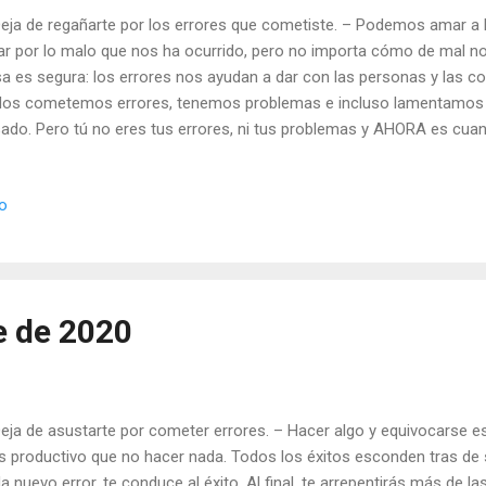
Deja de regañarte por los errores que cometiste. – Podemos amar a 
rar por lo malo que nos ha ocurrido, pero no importa cómo de mal n
a es segura: los errores nos ayudan a dar con las personas y las c
os cometemos errores, tenemos problemas e incluso lamentamos
ado. Pero tú no eres tus errores, ni tus problemas y AHORA es cuand
ibilidad de modelar tu día y tu futuro. Todas y cada una de las cosa
paran para un momento que aún está por llegar. Julián Escobar. | Lect
io
ngelio y Meditación (+ Leer ) | | Santo del día (+ Leer ) | Laudes (+ Lee
e de 2020
Deja de asustarte por cometer errores. – Hacer algo y equivocarse 
 productivo que no hacer nada. Todos los éxitos esconden tras de sí
a nuevo error, te conduce al éxito. Al final, te arrepentirás más de l