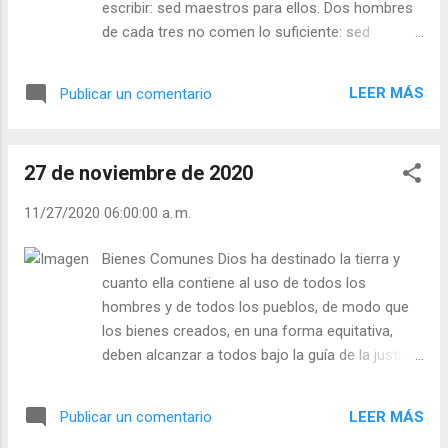
escribir: sed maestros para ellos. Dos hombres
de cada tres no comen lo suficiente: sed
sembradores y lograd que las tierras incultas
den cosechas que los sacien. Negaos a meter
LEER MÁS
Publicar un comentario
vuestra vida en una vía muerta. Pero negaos
también a la aventura en que cuenta más el
orgullo que el servicio. Denunciad, pero para
27 de noviembre de 2020
ayudar. Protestad, pero para construir. Que
vuestra misma rebelión sea amor. Sed cada uno
11/27/2020 06:00:00 a. m.
de vosotros una pequeña parte, una chispa de
ese amor. Organizad la epidemia del bien, y que
Bienes Comunes Dios ha destinado la tierra y
todo el mundo se contagie. Fuertes son quienes
cuanto ella contiene al uso de todos los
creen y quieren construir: construid la felicidad
hombres y de todos los pueblos, de modo que
de los demás y el mañana tendrá vuestro rostro.
los bienes creados, en una forma equitativa,
- ¿Vas creciendo en amor y generosidad? -
deben alcanzar a todos bajo la guía de la justicia
¿Gritas, pero no cambias? Julián Escobar. |
y el acompañamiento de la caridad. Cualesquiera
Lecturas del Día (+ Leer ). | Evangelio y
que sean, pues, las formas determinadas de
Meditación (+ Leer ) | | Santo del día (+ Leer ) |
LEER MÁS
Publicar un comentario
propiedad legítimamente adoptadas en las
Laudes (+ Leer ) | Vísperas (+ Leer ) |