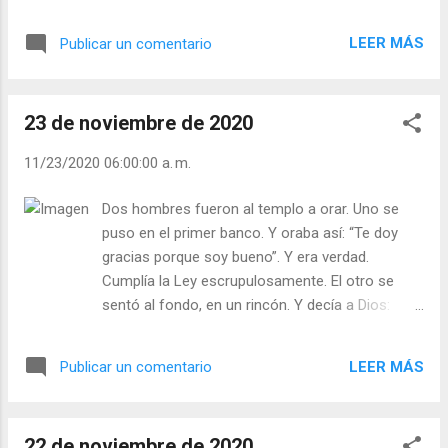
presentes, sí, corporalmente, físicamente donde
sabor característico del otro. Pero con una
está en aquel momento nuestro cuerpo externo,
condición: aceptar evangélicamente ser cortado
LEER MÁS
Publicar un comentario
pero que nuestra mente, nuestra alma, nuestra
en cuatro, diez o doce trozos si se es una fruta
conciencia están lejos, están dispersas, están
grande y hermosa...
perdidas sin saber dónde están. Dios llama a la
23 de noviembre de 2020
puerta, pero no hay nadie en casa. Nadie
contesta. Se pone ante nuestros ojos, pero no
11/23/2020 06:00:00 a. m.
le vemos. Habla a nuestro interior, pero no le
escuchamos. No estamos en casa. Estamos
Dos hombres fueron al templo a orar. Uno se
ausentes de nosotros mismos. Ésa es nuestra
puso en el primer banco. Y oraba así: “Te doy
dolencia. Una visita de cortesía no es un
gracias porque soy bueno”. Y era verdad.
encuentro de conciencias. Un apretón de manos
Cumplía la Ley escrupulosamente. El otro se
puede ser un mero frotar de piel. Y con
sentó al fondo, en un rincón. Y decía a Dios:
frecuencia estamos fuera de nuestra piel. Dios
“Perdóname. Soy malo”. Y era verdad. Robaba y
no nos encuentra porque nosotros no nos
apoyaba a los opresores. Y Dios miró con
hemos encontrado a nosotros mismos. Ése es
LEER MÁS
Publicar un comentario
tristeza al primero. En cambio sonrió al segundo.
el secreto del recogimiento, la contemplación, la
¡Siempre igual! Es un provocador. Fustiga a los
unión: estar en c...
buenos, a las gentes de orden, a los piadosos, a
22 de noviembre de 2020