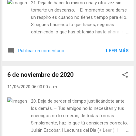
21. Deja de hacer lo mismo una y otra vez sin
tomarte un descanso. – El momento para darse
un respiro es cuando no tienes tiempo para ello.
Si sigues haciendo lo que haces, seguirás
obteniendo lo que has obtenido hasta ahora. A
veces es necesario distanciarse para ver las
cosas con claridad. Julián Escobar. | Lecturas
LEER MÁS
Publicar un comentario
del Día (+ Leer ). | Evangelio y Meditación (+ Leer
) | | Santo del día (+ Leer ) | Laudes (+ Leer ) |
Vísperas (+ Leer ) |
6 de noviembre de 2020
11/06/2020 06:00:00 a. m.
20. Deja de perder el tiempo justificándote ante
los demás. – Tus amigos no lo necesitan y tus
enemigos no lo creerán, de todas formas.
Simplemente, haz lo que tú consideres correcto.
Julián Escobar. | Lecturas del Día (+ Leer ). |