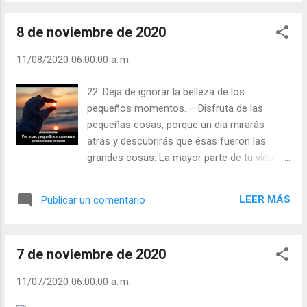
8 de noviembre de 2020
11/08/2020 06:00:00 a. m.
22. Deja de ignorar la belleza de los
pequeños momentos. – Disfruta de las
pequeñas cosas, porque un día mirarás
atrás y descubrirás que ésas fueron las
grandes cosas. La mayor parte de tu vida
estará compuesta por los pequeños e
innombrables momentos que pasas
LEER MÁS
Publicar un comentario
sonriendo con la gente que te importa. Julián
Escobar. | Lecturas del Día (+ Leer ). |
Evangelio y Meditación (+ Leer ) | | Santo del
7 de noviembre de 2020
día (+ Leer ) | Laudes (+ Leer ) | Vísperas (+
Leer ) |
11/07/2020 06:00:00 a. m.