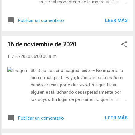
en el real monasterio de la madre de Dios, de
Meditación (+ Leer ) | | Santo del día (+ Leer
la orden de santo Domingo. Sufría ella en el
) | Laudes (+ Leer ) | Vísperas (+ Leer ) |
silencio por los pecados ajenos, pero sabía
LEER MÁS
Publicar un comentario
ser a la vez alegre y jovial. Quedaron de Sor
Bárbara algunos documentos espirituales:
resumen de ellos es las siguientes páginas,
16 de noviembre de 2020
dignas de una antología de nuestros
místicos: “Es preciso aborrecerse a sí
11/16/2020 06:00:00 a. m.
misma para amarse bien. Es preciso cegarse
para ver mejor. Es preciso renunciar a las
30. Deja de ser desagradecido. – No importa lo
riquezas para ser rico. Es preciso padecer
bien o mal que te vaya, levántate cada mañana
para no padecer. Es preciso hacerse guerra
dando gracias por estar vivo. En algún lugar
para vivir en paz. Es preciso grabar en si la
alguien está luchando desesperadamente por
imagen de Cristo crucificado para traer el
los suyos. En lugar de pensar en lo que te falta,
carácter de Cristo crucificado. A su muerte
trata de pensar en lo que sí tienes y que les falta
se dijo: “Su alma no solo será de las que,
a los demás. Julián Escobar. | Lecturas del Día (+
vestidas de blanco, siguen al cordero
LEER MÁS
Publicar un comentario
Leer ). | Evangelio y Meditación (+ Leer ) | | Santo
adondequiera que va, sino que se habrá
del día (+ Leer ) | Laudes (+ Leer ) | Vísperas (+
presentado a las nupcias eternas con la