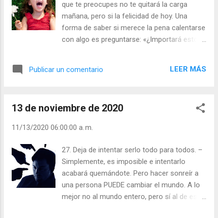
que te preocupes no te quitará la carga
mañana, pero si la felicidad de hoy. Una
forma de saber si merece la pena calentarse
con algo es preguntarse: «¿Importará esto
dentro de un año? ¿de tres? ¿de cinco?» Si
la respuesta es que no, entonces no merece
LEER MÁS
Publicar un comentario
la pena. Julián Escobar. | Lecturas del Día (+
Leer ). | Evangelio y Meditación (+ Leer ) | |
Santo del día (+ Leer ) | Laudes (+ Leer ) |
13 de noviembre de 2020
Vísperas (+ Leer ) |
11/13/2020 06:00:00 a. m.
27. Deja de intentar serlo todo para todos. –
Simplemente, es imposible e intentarlo
acabará quemándote. Pero hacer sonreír a
una persona PUEDE cambiar el mundo. A lo
mejor no al mundo entero, pero sí al de esa
persona así que, limita tu foco. Julián