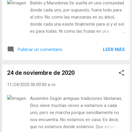
Batido y Macedonia Se sueña en una comunidad
responder por los derechos de los
donde cada uno, por supuesto, fuera todo para
oprimidos. Bienaventurados los no-violentos
el otro. No como las manzanas en su árbol,
que tuercen la espiral de la violencia en el
donde cada una existe finalmente para sí y el sol
mundo en una espiral de amistad y amor.
es para todas. Ni como las frutas en una
Son como la corriente en el lecho de un río
canastilla; hay diversidad pero con
que pule los cantos hasta que siguen la
yuxtaposición. Entonces se inventa la
corriente. Con suave violencia conquista el
LEER MÁS
Publicar un comentario
comunidad pasada por la batidora o el almirez.
corazón del hombre. Phil Bosmans. Julián
Todo se muele: la piel, las pepitas. Esto da un
Escobar. | Lecturas del Día (+ Leer ). |
batido uniforme lleno de vitaminas. Pero en
Evangelio y Meditación (+ Leer ) | | Santo del
24 de noviembre de 2020
donde cada uno ha perdido su personalidad.
día (+ Leer ) | La...
Esto era, se dice, el resultado de algunas
11/24/2020 06:00:00 a. m.
órdenes religiosas en otros tiempos. Eso es hoy,
el ideal de una comunidad de base donde no se
Ausentes Según antiguas tradiciones tibetanas,
pueden reconocer muy bien a los laicos, los
Dios viene muchas veces a visitarnos a cada
religiosos, los casados y los solteros. ¿Una
uno, pero se marcha porque sencillamente no
solución mejor? La macedonia de frutas. Que
nos encuentra. No estamos en casa. Es decir,
cada uno permanezca como es: pera, manzana,
que no estamos donde estamos. Que estamos
plátano o piña. Y que cada uno se beneficie del