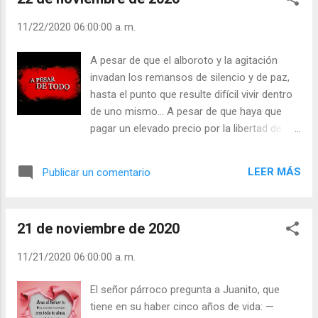
los que cumplen lo que se manda. Y defiende a
los audaces, a los indeseables, a los pecadores.
11/22/2020 06:00:00 a. m.
Nos sentimos heridos, pero no nos convence.
Busca la pelea. Se la va a ganar. Y dice Dios: “No
A pesar de que el alboroto y la agitación
quiero montones de méritos. Estoy harto. El
invadan los remansos de silencio y de paz,
pecado no me molesta. Quiero corazones
hasta el punto que resulte difícil vivir dentro
humildes y arrepentidos”. Patxi Loidi. “Mar Rojo”,
de uno mismo... A pesar de que haya que
p. 23 Julián Escobar. | Lecturas del Día (+ Leer ). |
pagar un elevado precio por la libertad de
Evangelio y Meditación (+ Leer ) | | Santo del día
amar la belleza, la verdad y el bien... A pesar
(+ Leer ) | Laudes (+ Leer ) | Vísperas (+ Leer ) |
de que nuestros miedo a la verdad se
LEER MÁS
Publicar un comentario
esconda bajo todo tipo de disfraces y esto
engendre en nosotros, día tras día, un
personaje que nos molesta hasta a
21 de noviembre de 2020
nosotros mismos... A pesar de que ya no
sepa uno cómo librarse de la incomodidad
11/21/2020 06:00:00 a. m.
de lo absurdo y se pierdan las ganas de
vivir... A pesar de que uno lo haya recuperado
El señor párroco pregunta a Juanito, que
todo y las palabras le resulten demasiado
tiene en su haber cinco años de vida: —
inexpresivas para explicar adecuadamente lo