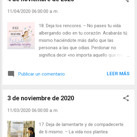
11/04/2020 06:00:00 a. m.
18. Deja los rencores. – No pases tu vida
albergando odio en tu corazón. Acabarás tú
mismo haciéndote más daño que las
personas a las que odias. Perdonar no
significa decir «no importa aquello que me
hiciste», sino «no pienso dejar que lo que me
hiciste acabe con mi felicidad para siempre».
LEER MÁS
Publicar un comentario
El perdón es la respuesta… déjalo, encuentra
la paz y ¡libérate! Y recuerda que el perdón
no se refiere solo a los demás sino también
3 de noviembre de 2020
a ti mismo. Si tienes que hacerlo, perdónate
a ti mismo, pasa página y trata de hacerlo
11/03/2020 06:00:00 a. m.
mejor la próxima vez. Julián Escobar. |
Lecturas del Día (+ Leer ). | Evangelio y
17. Deja de lamentarte y de compadecerte
Meditación (+ Leer ) | | Santo del día (+ Leer
de ti mismo. – La vida nos plantea
) | Laudes (+ Leer ) | Vísperas (+ Leer ) |