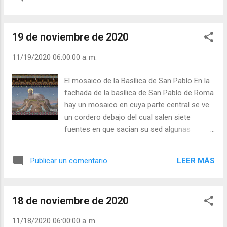
espontáneamente? Si Dios me prohibiera
amarle, me entristecería mucho, mas, a pesar de
eso, le amaría a escondidas. Julián Escobar. |
19 de noviembre de 2020
Lecturas del Día (+ Leer ). | Evangelio y
Meditación (+ Leer ) | | Santo del día (+ Leer ) |
11/19/2020 06:00:00 a. m.
Laudes (+ Leer ) | Vísperas (+ Leer ) |
El mosaico de la Basílica de San Pablo En la
fachada de la basílica de San Pablo de Roma
hay un mosaico en cuya parte central se ve
un cordero debajo del cual salen siete
fuentes en que sacian su sed algunas
ovejas. ¿A quién representa el cordero? A
Jesús, sacrificado en la cruz para salvarnos.
LEER MÁS
Publicar un comentario
¿Y las fuentes? A los sacramentos, canales
de la gracia. ¿Y las ovejas? A las almas que
reciben la gracia de Dios. Julián Escobar. |
18 de noviembre de 2020
Lecturas del Día (+ Leer ). | Evangelio y
Meditación (+ Leer ) | | Santo del día (+ Leer
11/18/2020 06:00:00 a. m.
) | Laudes (+ Leer ) | Vísperas (+ Leer ) |