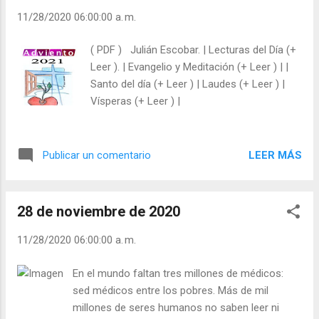
según los Mandamientos, aunque se sufra
11/28/2020 06:00:00 a. m.
momentos de persecución, el cristianismo
triunfará. ¡El triunfo de Cristo es el triunfo de
( PDF ) Julián Escobar. | Lecturas del Día (+
los cristianos! - ¿Por qué se odia a Cristo y a
Leer ). | Evangelio y Meditación (+ Leer ) | |
los cristianos? - ¿Por qué son tan valientes
Santo del día (+ Leer ) | Laudes (+ Leer ) |
para ridiculizar a los cristianos y callan
Vísperas (+ Leer ) |
barbaridades de otras cosas? - ¿Son fuertes
con los buenos y débiles con los fuertes?
Julián Escobar. | Lecturas del Día (+ Leer ). |
LEER MÁS
Publicar un comentario
Evangelio y Meditación (+ Leer ) | | Santo del
día (+ Leer ) | Laudes (+ Leer ) | Vísperas (+
Leer ) |
28 de noviembre de 2020
11/28/2020 06:00:00 a. m.
En el mundo faltan tres millones de médicos:
sed médicos entre los pobres. Más de mil
millones de seres humanos no saben leer ni