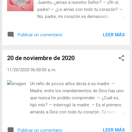
Juanito, ¿amas a nuestro Señor? — ¡Oh sí,
que lleva en lo más hondo de sí mismo... A
padre! — ¿Le amas con todo tu corazón? —
pesar de todo... tal vez queden todavía: un
No, padre; mi corazón es demasiado
camino que descubrir, una oportunidad que
pequeño para ello: yo le amo con todo su
aprovechar, una luz en algún sitio, una tierra
corazón. Julián Escobar. | Lecturas del Día (+
a la que amar. Julián Escobar. | Lecturas del
LEER MÁS
Publicar un comentario
Leer ). | Evangelio y Meditación (+ Leer ) | |
Día (+ Leer ). | Evangelio y Meditación (+ Leer
Santo del día (+ Leer ) | Laudes (+ Leer ) |
) | | Santo del día (+ Leer ) | Laudes (+ Leer )
Vísperas (+ Leer ) |
| Vísperas...
20 de noviembre de 2020
11/20/2020 06:00:00 a. m.
Un niño de pocos años decía a su madre: —
Madre, entre los mandamientos de Dios hay uno
que nunca he podido comprender. — ¿Cuál es,
hijo mío? — interrogó la madre. — Es el primero:
amarás a Dios con todo tu corazón. Tú nunca
me has mandado que te quiera. ¡Querer! ¿No es
eso una cosa que se aprende
LEER MÁS
Publicar un comentario