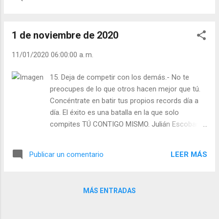
1 de noviembre de 2020
11/01/2020 06:00:00 a. m.
15. Deja de competir con los demás.- No te
preocupes de lo que otros hacen mejor que tú.
Concéntrate en batir tus propios records día a
día. El éxito es una batalla en la que solo
compites TÚ CONTIGO MISMO. Julián Escobar. |
Lecturas del Día (+ Leer ). | Evangelio y
Meditación (+ Leer ) | | Santo del día (+ Leer ) |
LEER MÁS
Publicar un comentario
Laudes (+ Leer ) | Vísperas (+ Leer ) |
MÁS ENTRADAS