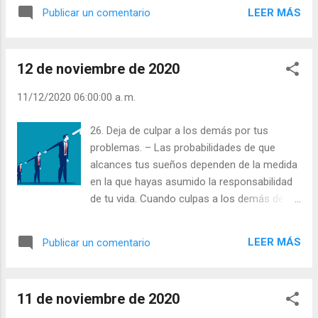
Escobar. | Lecturas del Día (+ Leer ). |
LEER MÁS
Publicar un comentario
Evangelio y Meditación (+ Leer ) | | Santo del
día (+ Leer ) | Laudes (+ Leer ) | Vísperas (+
Leer ) |
12 de noviembre de 2020
11/12/2020 06:00:00 a. m.
26. Deja de culpar a los demás por tus
problemas. – Las probabilidades de que
alcances tus sueños dependen de la medida
en la que hayas asumido la responsabilidad
de tu vida. Cuando culpas a los demás de lo
que te sucede estás negando tu
responsabilidad: le estás otorgando a los
LEER MÁS
Publicar un comentario
demás poder sobre parte de tu vida. Julián
Escobar. | Lecturas del Día (+ Leer ). |
Evangelio y Meditación (+ Leer ) | | Santo del
11 de noviembre de 2020
día (+ Leer ) | Laudes (+ Leer ) | Vísperas (+
Leer ) |