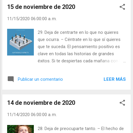
Leer ) |
estola de la inocencia bautis...
15 de noviembre de 2020
11/15/2020 06:00:00 a. m.
29. Deja de centrarte en lo que no quieres
que ocurra. – Céntrate en lo que sí quieres
que te suceda. El pensamiento positivo es
clave en todas las historias de grandes
éxitos. Si te despiertas cada mañana con la
idea de que algo maravilloso va a suceder en
tu vida, y prestas mucha atención, a menudo
LEER MÁS
Publicar un comentario
descubrirás que estabas en lo cierto. Julián
Escobar. | Lecturas del Día (+ Leer ). |
Evangelio y Meditación (+ Leer ) | | Santo del
14 de noviembre de 2020
día (+ Leer ) | Laudes (+ Leer ) | Vísperas (+
Leer ) |
11/14/2020 06:00:00 a. m.
28. Deja de preocuparte tanto. – El hecho de