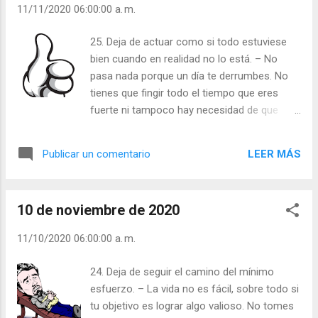
11/11/2020 06:00:00 a. m.
25. Deja de actuar como si todo estuviese
bien cuando en realidad no lo está. – No
pasa nada porque un día te derrumbes. No
tienes que fingir todo el tiempo que eres
fuerte ni tampoco hay necesidad de que
demuestres constantemente que todo va
bien. Tampoco debería preocuparte lo que
LEER MÁS
Publicar un comentario
los demás piensen: si necesitas llorar, hazlo;
te vendrá bien desahogarte. Cuanto antes lo
hagas, antes volverás a sonreír. Julián
10 de noviembre de 2020
Escobar. | Lecturas del Día (+ Leer ). |
Evangelio y Meditación (+ Leer ) | | Santo del
11/10/2020 06:00:00 a. m.
día (+ Leer ) | Laudes (+ Leer ) | Vísperas (+
Leer ) |
24. Deja de seguir el camino del mínimo
esfuerzo. – La vida no es fácil, sobre todo si
tu objetivo es lograr algo valioso. No tomes