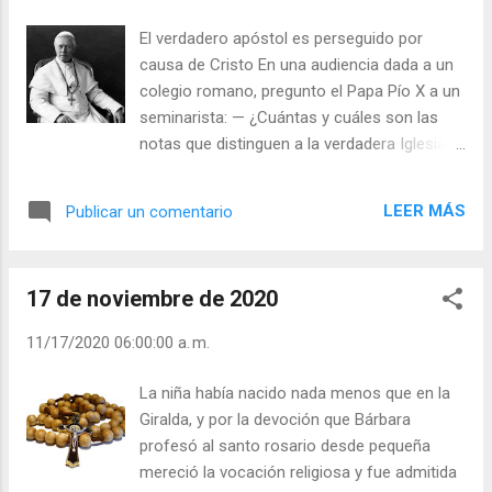
El verdadero apóstol es perseguido por
causa de Cristo En una audiencia dada a un
colegio romano, pregunto el Papa Pío X a un
seminarista: — ¿Cuántas y cuáles son las
notas que distinguen a la verdadera Iglesia
de Cristo? — Cuatro, padre santo: es una,
santa, católica o universal y apostólica. —
LEER MÁS
Publicar un comentario
¿No tiene más que estas cuatro? — Y
romana - añadió el seminarista. — Justo:
pero ¿cuál es la nota más evidente? Todos
17 de noviembre de 2020
callaron. — Pues bien, voy a decíroslo:
perseguida. Se lee en el evangelio: “Me
11/17/2020 06:00:00 a. m.
persiguieron a mí y también os perseguirán a
vosotros”. La persecución es para los
La niña había nacido nada menos que en la
católicos el pan nuestro de cada día: esta es
Giralda, y por la devoción que Bárbara
la señal de que somos verdaderos
profesó al santo rosario desde pequeña
discípulos de Cristo. Julián Escobar. |
mereció la vocación religiosa y fue admitida
Lecturas del Día (+ Leer ). | Evangelio y