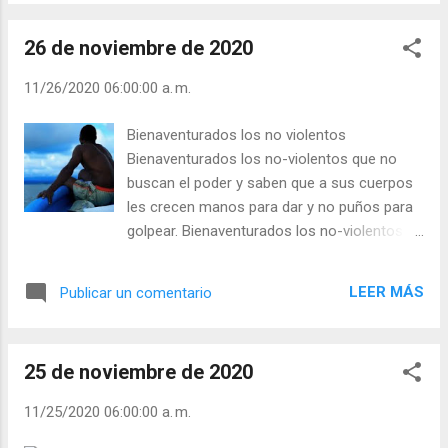
instituciones de los pueblos, según
circunstancias diversas y variables, jamás se
26 de noviembre de 2020
debe de perder de vista este destino común de
los bienes. Por tanto, el hombre al usarlos no
11/26/2020 06:00:00 a. m.
debe tener las cosas exteriores, que
legítimamente posee, como exclusivas suyas,
Bienaventurados los no violentos
sino también considerarlas como cosas
Bienaventurados los no-violentos que no
comunes, en el sentido de que deben no sólo
buscan el poder y saben que a sus cuerpos
aprovecharle a él, sino a todos los demás. Por lo
les crecen manos para dar y no puños para
demás, todos los hombres tienen estricto
golpear. Bienaventurados los no-violentos
derecho a poseer una parte suficiente de bienes
que ya no se adaptan a las exigencias de los
para sí mismos y para sus familias. En este
tecnócratas ni a las normas de una
sentido han enseñado los padres y doctores de
LEER MÁS
Publicar un comentario
sociedad de consumo enloquecida.
la iglesia que los hombres están obligados a
Bienaventurados los no-violentos que no se
ayudar a los pobres, y, por ci...
dejan amilanar por el abuso de poder de los
25 de noviembre de 2020
fuertes. Bienaventurados los no-violentos
que siempre están del lado de los más
11/25/2020 06:00:00 a. m.
débiles dondequiera que los hombres son
víctimas de los hombres, y no se cansan de