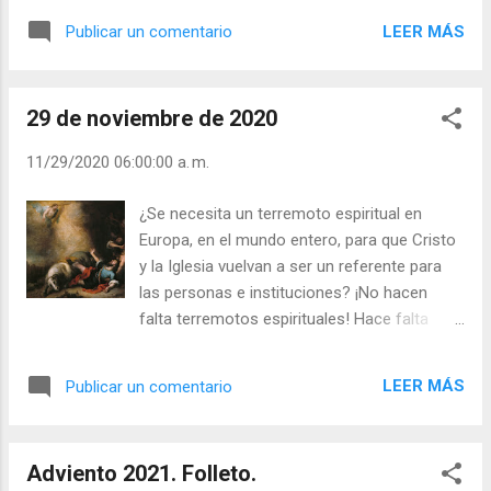
pacifistas, somos pacíficos. Pero, ¿qué
LEER MÁS
Publicar un comentario
hacer cuando Cristo o los cristianos somos
mancillados? ¡Ser mejores cristianos! Amar
más, vivir con mayor alegría la Fe, Esperanza
29 de noviembre de 2020
y Caridad. Sin duda hay que “defender” a
Dios, a Cristo, a la Iglesia, pero no con
11/29/2020 06:00:00 a. m.
bombas, sino suscitando envidia y
admiración por nuestro vivir alegre y
¿Se necesita un terremoto espiritual en
confiado en que Cristo está entre nosotros.
Europa, en el mundo entero, para que Cristo
Los católicos sufrimos y lloramos cuando
y la Iglesia vuelvan a ser un referente para
nos infligen daño o lo infligimos nosotros,
las personas e instituciones? ¡No hacen
pero siempre respetamos y amamos a
falta terremotos espirituales! Hace falta
todos. - ¿Te sientes y eres personas de
cristianos valientes que vivan el Evangelio
Paz? - ¿Imitas a Cristo en el trato con los
públicamente. La lluvia torrencial no empapa
demás? - ¿Te sientes “católico”, hermano de
LEER MÁS
Publicar un comentario
la tierra y sí comete estragos. La llovizna
todos? Julián Escobar. | Lecturas del Día (+
persistente sí que empapa la tierra. Dios se
Leer ). | Evangelio y Meditación (+ Leer ) | |
hace presente en el susurro y no en los
Santo del día (+ Leer ) | Laudes (+ Leer ) ...
Adviento 2021. Folleto.
gritos. Si cada cristiano vivimos diariamente