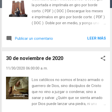
a
la portada e imprímala en giro por borde
s
corto. ( PDF ) ( DOC ) Descargue los meses
e imprímalos en giro por borde corte. ( PDF )
( DOC ) Doble por en medio, y ponga una
grapa en medio.
LEER MÁS
Publicar un comentario
30 de noviembre de 2020
11/30/2020 06:00:00 a. m.
Los católicos no somos el brazo armado o
guerrero de Dios, sino discípulos de Cristo
que no vino a juzgar o condenar, sino a
sanar y salvar. ¿Quién que se sienta amado
por Dios puede lanzar una piedra, ni una
china, contra otra persona? No somos