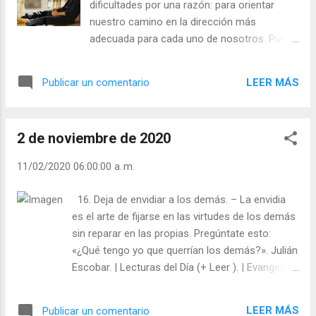
dificultades por una razón: para orientar
nuestro camino en la dirección más
adecuada para cada uno de nosotros. Puede
que no lo veas o no lo entiendas del todo en
el momento en que las cosas ocurren, y
LEER MÁS
Publicar un comentario
puede que sea duro pero, reflexiona sobre
las dificultades que soportaste en el pasado;
comprobarás que, casualmente, te
2 de noviembre de 2020
condujeron a un lugar, una persona, estado
de ánimo o situación mejores. Así que
11/02/2020 06:00:00 a. m.
¡sonríe! Deja que todo el mundo sepa que
hoy eres un poquito más fuerte que ayer, y
16. Deja de envidiar a los demás. – La envidia
lo serás. Julián Escobar. | Lecturas del Día (+
es el arte de fijarse en las virtudes de los demás
Leer ). | Evangelio y Meditación (+ Leer ) | |
sin reparar en las propias. Pregúntate esto:
Santo del día (+ Leer ) | Laudes (+ Leer ) |
«¿Qué tengo yo que querrían los demás?». Julián
Vísperas (+ Leer ) |
Escobar. | Lecturas del Día (+ Leer ). | Evangelio y
Meditación (+ Leer ) | | Santo del día (+ Leer ) |
Laudes (+ Leer ) | Vísperas (+ Leer ) |
LEER MÁS
Publicar un comentario