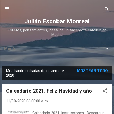
Ir al contenido principal
Julián Escobar Monreal
Folletos, pensamientos, ideas, de un sacerdote católico en
Madrid
Menú
Mostrando entradas de noviembre,
MOSTRAR TODO
E
2020
n
t
Calendario 2021. Feliz Navidad y año
r
a
11/30/2020 06:00:00 a. m.
d
Calendario 2021. Instrucciones: Descargue