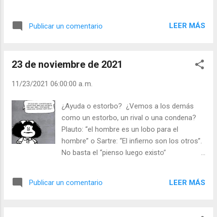
“No honres el cuerpo de Cristo en el Templo,
con lienzos de seda, si al salir del Templo lo
LEER MÁS
Publicar un comentario
abandonas en el pobre que pasa frío y
desnudez… Dios no tiene necesidad de
vasos de oro, pero sí desea almas
23 de noviembre de 2021
semejantes al oro… a Dios le agrada más las
ofrendas que das a los pobres… porque el
11/23/2021 06:00:00 a. m.
pobre es un templo, el más precioso” (san
Juan Crisón Tomo Hom S. Mt 50). Julián
¿Ayuda o estorbo? ¿Vemos a los demás
Escobar. | Lecturas del Día (+ Leer ). |
como un estorbo, un rival o una condena?
Evangelio y Meditación (+ Leer ) | | Santo del
Plauto: “el hombre es un lobo para el
día (+ Leer ) | Laudes (+ Leer ) | Vísperas (+
hombre” o Sartre: “El infierno son los otros”.
Leer ) |
No basta el “pienso luego existo”
(Descartes) porque ¿se puede existir sin
reconocimiento, sin amor? ¡Todos
LEER MÁS
Publicar un comentario
necesitamos de los demás para existir
como Dios quiere que existamos! Sin
preocuparse por los demás no hay