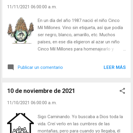
muñeco de la lujuria. Una persona con ira o
11/11/2021 06:00:00 a. m.
lujuriosa hasta las cepas son peligrosas. La
ira ciega y violenta. Una persona que con ira
En un día del año 1987 nació el niño Cinco
es ciega a toda razón. La ira es una ceguera
Mil Millones. Vino sin etiqueta, así que podía
terrorista. - ¿Te sientes dominado por la ira
ser negro, blanco, amarillo, etc. Muchos
o lujuria? - ¿Razonas antes de hablar? -
países, en ese día eligieron al azar un niño
¿Sabes controlar tus impulsos violentos?
Cinco Mil Millones para homenajearlo y
Julián Escobar. | Lecturas del Día (+ Leer ). |
hasta para filmarlo y grabar su primer llanto.
Evangelio y Meditación (+ Leer ) | | Santo del
Sin embargo, el verdadero niño Cinco Mil
día (+ Leer ) | Laudes (+ Leer ) | Vísperas (+
LEER MÁS
Publicar un comentario
Millones no fue homenajeado ni filmado ni
Leer ) |
acaso tuvo energías para su primer llanto.
Mucho antes de nacer ya tenía hambre. Un
10 de noviembre de 2021
hambre atroz. Un hambre vieja. Cuando por
fin movió sus dedos, éstos tocaron tierra
11/10/2021 06:00:00 a. m.
seca. Cuarteada y seca. Tierra con grietas y
esqueletos de perros o de camellos o de
Sigo Caminando. Yo buscaba a Dios toda la
vacas. También con el esqueleto del niño
vida. Creí verlo en las cumbres de las
4,999,999,999. El verdadero niño Cinco Mil
montañas, pero para cuando yo llegaba, él