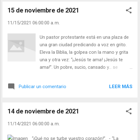
puede asesinar física o emocionalmente a
15 de noviembre de 2021
otras personas! Una cosa es ser prudente,
actuar con prudencia y protegernos y
11/15/2021 06:00:00 a. m.
proteger a la familia, y otra muy distinta es el
miedo. - ¿Eres excesivamente miedoso? -
Un pastor protestante está en una plaza de
¿Analizas las situaciones con calma? Julián
una gran ciudad predicando a voz en grito.
Escobar. | Lecturas del Día (+ Leer ). |
Eleva la Biblia, la golpea con la mano y grita
Evangelio y Meditación (+ Leer ) | | Santo del
una y otra vez: “¡Jesús te ama! ¡Jesús te
día (+ Leer ) | Laudes (+ Leer ) | Vísperas (+
ama!”. Un pobre, sucio, cansado y… se
Leer ) |
acerca y con seriedad de filósofo le
pregunta: “Jesús me ama. Pero, ¿me ama
LEER MÁS
Publicar un comentario
usted?”. El pastor, algo sorprendido, le
responde: “¡Si, hermano, yo te amo!”.
Entonces el mendigo le dice: “Pues si me
14 de noviembre de 2021
ama como Jesús, deme unas monedas para
comer”. “¡Lo siento, pero mira, mis bolsillos
11/14/2021 06:00:00 a. m.
están vacíos!”. El mendigo, con cara del
pícaro, mientras se marcha le dice: “Parece
“¡Qué no se turbe vuestro corazón!”. - “La