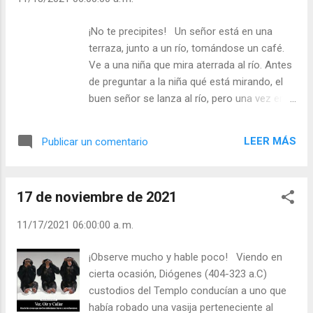
cartel que el haberle dado plantón a su
prometido. - ¿Valoras más lo material que a
¡No te precipites! Un señor está en una
las personas? - ¿Valoras lo que hacen por
terraza, junto a un río, tomándose un café.
ti? - ¿Tienes en cuenta los compromisos de
Ve a una niña que mira aterrada al río. Antes
los demás? - ¿Qué es lo que más valoras de
de preguntar a la niña qué está mirando, el
tu familia? Julián Escobar. | Lecturas del Día
buen señor se lanza al río, pero una vez en
(+ Leer ). | Evangelio y Meditación (+ Leer ) | |
él, el buen señor sólo ve una rata comiendo
Santo del día (+ Leer ) | Laudes (+ Leer ) |
desperdicios en la orilla. Las intenciones del
Vísperas (+ Leer ) |
LEER MÁS
Publicar un comentario
señor eran magníficas, pero precipitadas.
¿Hay que preguntar antes de actuar?
¡Siempre! Ver, oír y escuchar, y entonces
17 de noviembre de 2021
actuar. Esto no quiere decir que si usted ve a
alguien ahogándose en un río tenga que
11/17/2021 06:00:00 a. m.
perder tiempo preguntándole si se está
ahogando. Con sólo verle debe ser
¡Observe mucho y hable poco! Viendo en
suficiente. Pero en la vida de pareja hay que
cierta ocasión, Diógenes (404-323 a.C)
ejercitarse en ver, oír y escuchar. - ¿Se
custodios del Templo conducían a uno que
precipita en sacar conclusiones? -
había robado una vasija perteneciente al