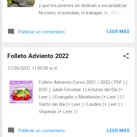
¿Te crees en posesión de la verdad? -
y que los jóvenes se dedican a escandalizar:
¿Reconoces que tú también te equivocas?
Ni creen, ni estudian, ni trabajan, ni… Pero
Julián Escobar. | Lecturas del Día (+ Leer ). |
aunque esto fuera verdad al 100% nadie me
Evangelio y Meditación (+ Leer ) | | Santo del
quitaría la esperanza. Porque: - Veo a los
día (+ Leer ) | Laudes (+ Leer ) | Vísperas (+
LEER MÁS
Publicar un comentario
padres riendo con sus hijos. - He visto a un
Leer ) |
matrimonio anciano cogidos de la mano. -
He visto templos repletos de creyentes
Folleto Adviento 2022
celebrando la Misa. - Hoy hay más
misioneros y misioneras que hace sesenta
11/26/2021 11:00:00 a. m.
años. - Conozco a jóvenes creyentes y
entregados al servicio del Evangelio. - Hoy
Folleto Adviento Curso 2021 / 2022 ( PDF ) (
las personas son más solidarias que nunca.
DOC ) Julián Escobar. | Lecturas del Día (+
Y san Pablo nos dice: “Que el Dios de la
Leer ). | Evangelio y Meditación (+ Leer ) | |
esperanza os colme de todo gozo y paz…”
Santo del día (+ Leer ) | Laudes (+ Leer ) |
(Rom 15, 13). - ¿Pierdes fácilmente la
Vísperas (+ Leer ) |
esperanza? - ¿Te rindes fácilmente al
pesimismo? Julián Escobar. | Lecturas del
Día (+ Leer ). | Evangelio y Meditación (+ Leer
LEER MÁS
Publicar un comentario