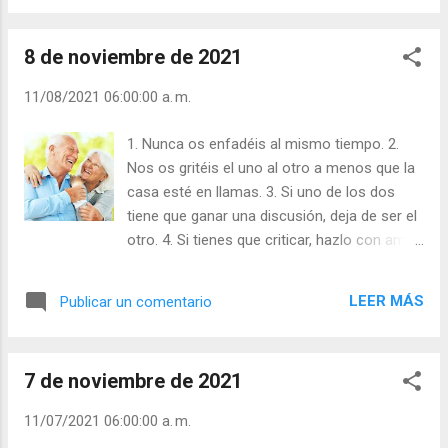
"¿Quién está ahí?" Yo eché a correr
y modificada por los antiguos pobladores de
escalones abajo y me alejé de aquel lugar...
la cuenca del Mediterráneo. Al salir de la
8 de noviembre de 2021
cama se coloca un albornoz hecho de
algodón, material descubierto para el uso
11/08/2021 06:00:00 a. m.
doméstico por los antiguos pueblos de la
India. Se coloca unas zapatillas en forma de
1. Nunca os enfadéis al mismo tiempo. 2.
mocasines, utilizados originariamente por
Nos os gritéis el uno al otro a menos que la
los indios de las grandes praderas. Entra en
casa esté en llamas. 3. Si uno de los dos
el baño y comienza su aseo, utilizando
tiene que ganar una discusión, deja de ser el
materiales descubiertos por los europeos
otro. 4. Si tienes que criticar, hazlo con amor.
hace menos de dos siglos. En el baño se
5. Nunca recuerdes los errores del pasado.
quita el pijama, prenda introducida por los
6. Sed negligentes con todo el mundo antes
hindúes, y se lava con jabón, un producto
LEER MÁS
Publicar un comentario
que el uno con el otro. 7. No os vayáis a
descubierto por los galos, antiguos
dormir con un desacuerdo por resolver. 8.
habitantes de la actual Francia. Terminado
Por lo menos una vez al día, trata de decirle
su aseo personal, comienza a ponerse la
7 de noviembre de 2021
algo agradable al compañero de tu vida. 9.
ropa, que en su f...
Cuando te equivoques, admítelo y pide
11/07/2021 06:00:00 a. m.
perdón. 10. Se necesitan dos para formar