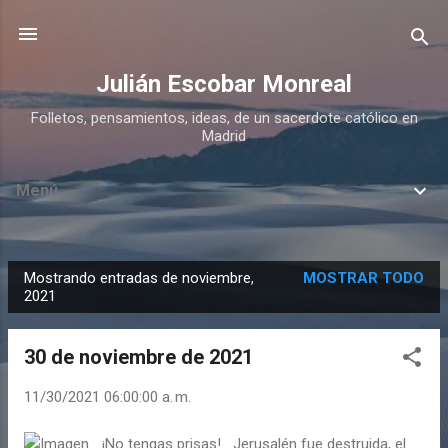
Ir al contenido principal
Julián Escobar Monreal
Folletos, pensamientos, ideas, de un sacerdote católico en
Madrid
Menú
Mostrando entradas de noviembre,
MOSTRAR TODO
E
2021
n
t
30 de noviembre de 2021
r
a
11/30/2021 06:00:00 a. m.
d
¡No tengas prisas! Jerusalén fue destruida, el