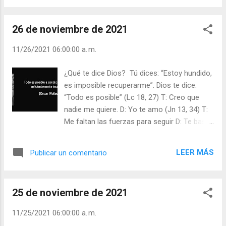
) | | Santo del día (+ Leer ) | Laudes (+ Leer )
| Vísperas (+ Leer ) |
26 de noviembre de 2021
11/26/2021 06:00:00 a. m.
¿Qué te dice Dios? Tú dices: “Estoy hundido,
es imposible recuperarme”. Dios te dice:
“Todo es posible” (Lc 18, 27) T: Creo que
nadie me quiere. D: Yo te amo (Jn 13, 34) T:
Me faltan las fuerzas para seguir D: Te basta
mi gracia (2 Cor 12, 9) T: Me siento solo D:
Nunca te dejaré, no me olvido de ti jamás
LEER MÁS
Publicar un comentario
(Hebr 13, 5). ¿Creemos firmemente que Dios
es nuestro Padre y que su Amor jamás nos
falta? Si es así, ¿por qué nos sentimos
25 de noviembre de 2021
solos y abandonados? Nosotros podemos
abandonar a Dios, lo hacemos cuando
11/25/2021 06:00:00 a. m.
pecamos, pero Él jamás nos abandona. Se