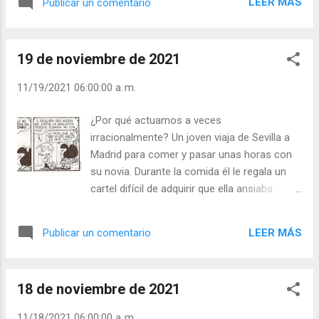
para los que te conocen? Julián Escobar. |
LEER MÁS
Publicar un comentario
alguien no lo matas, despierto si le disparas a
Lecturas del Día (+ Leer ). | Evangelio y
una persona lo matas. Así que hay que
Meditación (+ Leer ) | | Santo del día (+ Leer
preocuparnos más por lo que decirnos y
) | Laudes (+ Leer ) | Vísperas (+ Leer ) |
19 de noviembre de 2021
hacemos despierto que por lo que soñamos.
Hay muchos que se dedican a consultar
11/19/2021 06:00:00 a. m.
“adivinos” o al horóscopo, ¿les aporta algo? -
¿Te obsesiona lo que sueñas? - ¿Te preocupas
¿Por qué actuamos a veces
por decir y haces cosas buenas? - ¿Crees en
irracionalmente? Un joven viaja de Sevilla a
“adivinos” y horóscopos? Julián Escobar. |
Madrid para comer y pasar unas horas con
Lecturas del Día (+ Leer ). | Evangelio y
su novia. Durante la comida él le regala un
Meditación (+ Leer ) | | Santo del día (+ Leer ) |
cartel difícil de adquirir que ella ansiaba
Laudes (+ Leer ) | Vísperas (+ Leer ) |
poseer. Pero… ella le sugiere ir al Cine y él le
responde que no le era posible tiene que
LEER MÁS
Publicar un comentario
regresar sin demora. Ella dolida, rompe a
llorar, sale del restaurante y arroja a la
papelera el cartel. Meses después, muy
18 de noviembre de 2021
arrepentida no entiende porqué actuó así
pero… sigue lamentando más la pérdida del
11/18/2021 06:00:00 a. m.