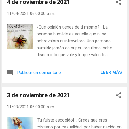
4 de noviembre de 2021
hacía con tanta delicadeza, que la hija disfrutaba
con la amonestación. Si no se sabe corregir con
11/04/2021 06:00:00 a. m.
respeto y delicadeza, es mejor “callar”. Los
gritos y el mal humor no son formas
¿Qué opinión tienes de ti mismo? La
pedagógicas ni cristianas para corregir o ayudar
persona humilde es aquella que ni se
a una persona “caída” en una falta. - ¿Es el amor
sobrevalora ni infravalora. Una persona
lo que te empuja a corregir a los demás? -
humilde jamás es super-orgullosa, sabe
¿Cómo aceptas las correcciones? Julián
discernir lo que vale y lo que valen los
Escobar. | Lecturas del Día (+ Leer ). | Evangelio y
demás. Los antiguos hablaban de la rueda
Meditación (+ Leer ) | | Santo del día (+ Leer ) |
de la vida: quien va por lo alto, después
Laudes (+ Leer ) | Vísperas (+ Leer ) |
LEER MÁS
Publicar un comentario
comienza a bajar, y quien desciende, tiene la
esperanza de volver a subir. Pero los
cristianos sabemos que importa poco estar
3 de noviembre de 2021
en alza o baja según los criterios humanos,
sino vivir en sintonía con el Evangelio. Ser
11/03/2021 06:00:00 a. m.
grande, ser importante, es ser útil a los
demás. El mismo Cristo estuvo, y está, en
¡Tú fuiste escogido! ¿Crees que eres
medio de nosotros como servidor. Se dice
cristiano por casualidad, por haber nacido en