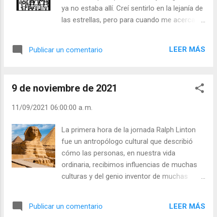
Millones tenía hambre y sed, pero su madre
ya no estaba allí. Creí sentirlo en la lejanía de
tenía más hambre y más sed y sus pechos
las estrellas, pero para cuando me acercaba,
oscuros eran como tierra exhausta. Junto a
él ya había partido. Un día, de repente, me
ella, el abuelo del niño tenía hambre y sed
encontré ante un palacio resplandeciente
más antiguas aún y ya no encontraba en sí
LEER MÁS
Publicar un comentario
con un portal sobre el que había escrito en
mismo ganas de pensar o creer. Una
letras de oro: "La casa de Dios". Me llené de
semana después el niño Cinco Mil Millones
alegría y subí sin aliento los escalones que
era un minúsculo esqueleto y ...
9 de noviembre de 2021
llevaban a la entrada. Pero cuando había
levantado ya la mano para llamar a la puerta,
11/09/2021 06:00:00 a. m.
me asaltó la duda, y mi mano quedó
suspendida en el aire. Pensé: "Si ésta es en
La primera hora de la jornada Ralph Linton
verdad la casa de Dios y me encuentro con
fue un antropólogo cultural que describió
Él, se acabó todo para mí. Se acabó la
cómo las personas, en nuestra vida
alegría de la búsqueda, el motivo de caminar.
ordinaria, recibimos influencias de muchas
Una vez que encuentre a Dios, ¿qué voy a
culturas y del genio inventor de muchas
hacer?". Y quedé paralizado sin llamar.
personas. Nuestro personaje comienza
Alguien, desde dentro, había sentido mis
levantándose de una cama, construida
pasos y se oyó una voz que preguntaba:
LEER MÁS
Publicar un comentario
según una forma originaria de Mesopotamia,