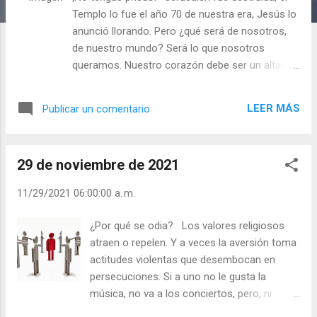
a
Templo lo fue el año 70 de nuestra era, Jesús lo
s
anunció llorando. Pero ¿qué será de nosotros,
de nuestro mundo? Será lo que nosotros
queramos. Nuestro corazón debe ser un altar
desde el que le ofrezcamos a Dios y a los
demás ofrendas de amor y paz. Un corazón que
LEER MÁS
Publicar un comentario
ofrece paz y amor, nada teme porque sabe que
el mal es limitado y con fecha de caducidad.
Alguien digo que los perseguidores de la Iglesia
29 de noviembre de 2021
sufren de un nerviosismo inexplicable porque el
mal tiene prisas, tiene miedo a que se les
11/29/2021 06:00:00 a. m.
termine el tiempo. ¿Las prisas es signo de
debilidad? Parece que sí. Dios tiene la eternidad y
¿Por qué se odia? Los valores religiosos
da tiempo al tiempo. - ¿Confundes reflexión con
atraen o repelen. Y a veces la aversión toma
negligencia? - ¿Por qué eres lento para hacer el
actitudes violentas que desembocan en
bien y rápido para hacer el mal? Julián Escobar. |
persecuciones. Si a uno no le gusta la
Lecturas del Día (+ Leer ). | Evangelio y
música, no va a los conciertos, pero, ni
Meditación (+ Leer ) | | Santo del día (+ Leer ) |
sabotea los eventos musicales ni persigue o