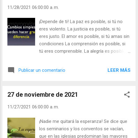
11/28/2021 06:00:00 a. m.
¡Depende de ti! La paz es posible, si tú no
eres violento. La justicia es posible, si tú
eres justo. El amor es posible, si tú amas sin
condiciones La comprensión es posible, si
tú eres comprensible. La alegría es posible,
si tú eres alegre. Nos creemos con derecho
a que los demás se acoplen a nuestra forma
LEER MÁS
Publicar un comentario
de ser y pensar. Nos creemos que nosotros
estamos más acertados en nuestra forma
de pensar y ser. Casi siempre exclamamos:
27 de noviembre de 2021
“¡Ves como yo tenía o tengo razón!” “¡Es que
nunca me equivoco! ¡Siempre acierto!”.
11/27/2021 06:00:00 a. m.
Hacer tal afirmación que es signo de estar
equivocado. “Si siempre aciertas compra
¡Nadie me quitará la esperanza! Se dice que
unos décimos de lotería y nos hacemos
los seminarios y los conventos se vacían,
ricos”, le decía una esposa a su esposo. -
que en las iglesias predominan las mayores