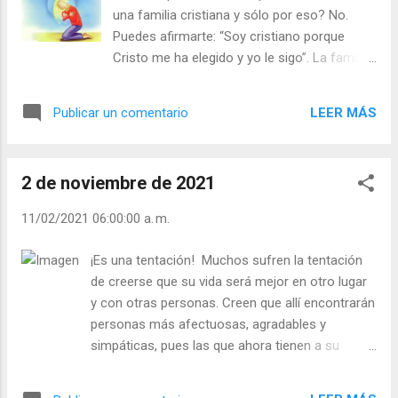
que “hay más felicidad en dar que en recibir”.
una familia cristiana y sólo por eso? No.
Y servir es dar lo bueno de nosotros a los
Puedes afirmarte: “Soy cristiano porque
demás. ¡Tener el primer puesto de servidor! -
Cristo me ha elegido y yo le sigo”. La familia
¿Te consideras humilde? - ¿Te gusta llamar
y el ambiente son muy, muy importantes,
la atención? Julián Escobar. | Lecturas del
pero es Cristo quien nos escoge. Muchas
Día (+ Leer ). | Evangelio y Meditación (+ Leer
LEER MÁS
Publicar un comentario
personas de familia y ambiente cristiano, se
) | | Santo del día (+ Leer ) | Laudes (+ Leer )
vuelve contra Cristo, contra todo lo
| Vísperas (+ Leer ) |
cristiano. Ahí tenemos a Nietzsche, que su
2 de noviembre de 2021
padre era pastor protestante y él mimo
estudió teología, y ya ves cómo terminó. Él
11/02/2021 06:00:00 a. m.
fue escogido, pero no siguió a Cristo. Judas
Iscariote fue escogido, pero… se volvió
¡Es una tentación! Muchos sufren la tentación
contra Cristo. Así que no olvides que tú has
de creerse que su vida será mejor en otro lugar
sido escogido por Cristo. Ahora te toca a ti
y con otras personas. Creen que allí encontrarán
seguirle, tanto si comprendes o no lo que Él
personas más afectuosas, agradables y
te pide. Cuando tengas que tomar una
simpáticas, pues las que ahora tienen a su
decisión pregúntate: “¿Sería ésta la que
alrededor son insoportables. Pero en pocas
tomaría Jesús?”. - ¿Te sientes cristiano
ocasiones ocurre esto. La mayoría de las veces