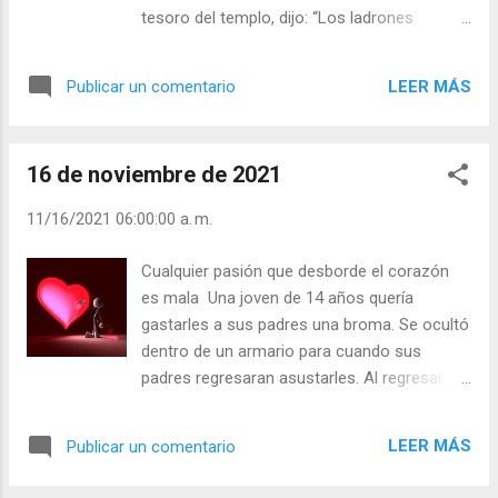
¿Pregunta y escucha con paciencia? - ¿Eres
tesoro del templo, dijo: “Los ladrones
lento para actuar? Julián Escobar. | Lecturas
grandes llevan preso al ladrón pequeño”. Así
del Día (+ Leer ). | Evangelio y Meditación (+
sucede con multitud de cosas. En España se
Leer ) | | Santo del día (+ Leer ) | Laudes (+
LEER MÁS
Publicar un comentario
dice: “Dijo la sartén al cazo: ¡Quítate que me
Leer ) | Vísperas (+ Leer ) |
tiñes!”. Lo que quiere decir que siempre
habla, acusa o juzga el que más debiera
16 de noviembre de 2021
callar, no acusar ni juzgar. El mismo Jesús
dijo: “Antes de sacar la paja del ojo de
11/16/2021 06:00:00 a. m.
alguien, sácate de tu ojo la viga que llevas”. -
¿Eres dado a juzgar a los demás? - ¿Te
Cualquier pasión que desborde el corazón
consideras mejor que los demás? - ¿Qué
es mala Una joven de 14 años quería
piensas de los que juzgan a los demás?
gastarles a sus padres una broma. Se ocultó
Julián Escobar. | Lecturas del Día (+ Leer ). |
dentro de un armario para cuando sus
Evangelio y Meditación (+ Leer ) | | Santo del
padres regresaran asustarles. Al regresar
día (+ Leer ) | Laudes (+ Leer ) | Vísperas (+
sus padres, oyeron ruidos. El padre cogió su
Leer ) |
pistola, al salir su hija gritando del armario,
LEER MÁS
Publicar un comentario
creyendo que era un ladrón, le disparó. La
hija murió. ¡El miedo nos mata las alegrías y