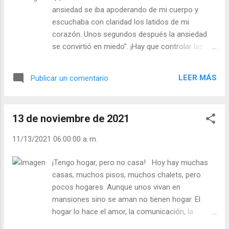
que usted está lleno de palabras santas,
ansiedad se iba apoderando de mi cuerpo y
pero sus bolsillos vacíos. ¿De qué está lleno
escuchaba con claridad los latidos de mi
su corazón?”. - ¿De qué está lleno tu
corazón. Unos segundos después la ansiedad
corazón? - ¿Recuerdas que Jesús dice:
se convirtió en miedo”. ¡Hay que controlar las
“Dadles vosotros de comer”? Julián Escobar.
emociones y las ansias de hacerlas realidad!
| Lecturas del Día (+ Leer ). | Evangelio y
Las emociones son buenas, una persona sin
Meditación (+ Leer ) | | Santo del día (+ Leer
LEER MÁS
Publicar un comentario
“pasión” es casi una persona muerta. Ser una
) | Laudes (+ Leer ) | Vísperas (+ Leer ) |
“apasionada” es magnífico, ser una persona
invadida por pasiones es catastrófico. Las
13 de noviembre de 2021
emociones nos empujan a la acción, nos
levantan de la flojera, de la pereza, de la rutina.
11/13/2021 06:00:00 a. m.
Jesucristo debe ser para un bautizado la mayor
de las emociones y la pasión por imitarle la más
¡Tengo hogar, pero no casa! Hoy hay muchas
fuerte. - ¿Dominas tus emociones? - ¿Tu
casas, muchos pisos, muchos chalets, pero
principal pasión es Amar a Dios? - ¿Eres
pocos hogares. Aunque unos vivan en
perezoso para todo lo religioso? - ¿Sabes
mansiones sino se aman no tienen hogar. El
distinguir entre ser “apasionado” y estar lleno de
hogar lo hace el amor, la comunicación, la
pasiones? Julián Escobar. | Lecturas del Día (+
alegría, el compartir, no las paredes de ladrillo o