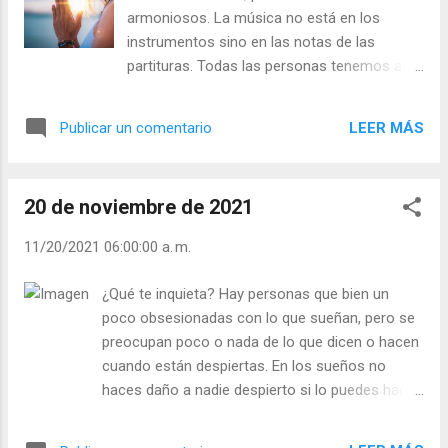
listo para compartir tu vida estás listo para
armoniosos. La música no está en los
fijar tus metas, estás listo para hablar de
instrumentos sino en las notas de las
felicidad Y mientras más ames Y mientras
partituras. Todas las personas tenemos ante
más des Y mientras más sientas, Más
nosotros una partitura escrita por Dios que
recibirás del amor Y más recibirás de la vida
si la interpretamos bien, a nosotros y a los
Susan P. Schutz. Julián Escobar. | Lecturas
LEER MÁS
Publicar un comentario
que nos rodean, nos proporcionará un
del Día (+ Leer ). | Evangelio y Meditación (+
deleita de felicidad aquí en la tierra y la vida
Leer ) | | Santo del día (+ Leer ) | Laudes (+
eterna en el Cielo. “La música es la
Leer ) | Vísperas (+ Leer ) |
20 de noviembre de 2021
resonancia del Cielo en la tierra. La música
es el arrullo de la paloma enamorada, el
11/20/2021 06:00:00 a. m.
clamor de los pobres, el silbido del Buen
Pastor, el diálogo entre el esposo y la
¿Qué te inquieta? Hay personas que bien un
esposa, el gemido de los agonizantes”, la
poco obsesionadas con lo que sueñan, pero se
plegaria de los cristianos, las miradas
preocupan poco o nada de lo que dicen o hacen
pícaras de los novios, los mimos de los
cuando están despiertas. En los sueños no
hijos, el temblor de los ancianos, la
haces daño a nadie despierto si lo puedes hacer.
hermosura de las flores… - ¿Eres tú un
Ya decía Calderón que “los sueños, sueños son”.
instrumento afinado? - ¿Eres música o mido
En los sueños aunque sueños que matas a