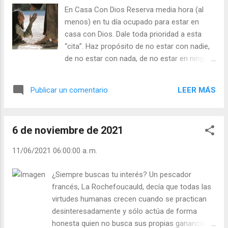
una discusión y el que esté equivocado es el
En Casa Con Dios Reserva media hora (al
que más habla. Julián Escobar. | Lecturas del
menos) en tu día ocupado para estar en
Día (+ Leer ). | Evangelio y Meditación (+ Leer
casa con Dios. Dale toda prioridad a esta
) | | Santo del día (+ Leer ) | Laudes (+ Leer )
“cita”. Haz propósito de no estar con nadie,
| Vísperas (+ Leer ) |
de no estar con nada, de no estar en ningún
otro sitio excepto en casa con Dios. Ponte a
los pies del Maestro. Apoya tu mejilla en su
LEER MÁS
Publicar un comentario
rodilla. Juega con el borde de su manto.
Déjate acariciar con ternura por Él cuando su
mano se posa en tu cabeza. Siente el poder
6 de noviembre de 2021
de sus palabras: nota el calor de tu corazón
mientras Él te habla. Escucha sus preguntas
11/06/2021 06:00:00 a. m.
silenciosas: “¿Me amas de veras? ¿Me amas
más que a ti mismo? ¿Me amas con un
¿Siempre buscas tu interés? Un pescador
amor creciente?” Y deja que todo tu ser le
francés, La Rochefoucauld, decía que todas las
responda con gozo y generosidad: “Sí, te
virtudes humanas crecen cuando se practican
amo, sabes que te amo”. Que el Señor se
desinteresadamente y sólo actúa de forma
sienta a gusto contigo Y que tú te sientas en
honesta quien no busca sus propias ganancias.