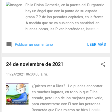
acurruca en nuestro corazón pero jamás
En la Divina Comedia, en la puerta del Purgatorio
nos deja. - ¿Sientes a Dios en ti? - ¿Confías
hay un ángel que con la punta de su espada
plenamente en Él? Julián Escobar. | Lecturas
graba 7 P de los pecados capitales, en la frente.
del Día (+ Leer ). | Evangelio y Meditación (+
A medida que se va subiendo en santidad, en
Leer ) | | Santo del día (+ Leer ) | Laudes (+
buenas obras, las P van borrándose, hasta que
Leer ) | Vísperas (+ Leer ) |
se queda limpio para llegar a la PUERTA del
Jardín del Edén. Ante la puerta del Jardín del
LEER MÁS
Publicar un comentario
Edén, hay tres escalones que representan: - La
contrición del corazón - La confesión de los
pecados - La expiación a través de buenas
24 de noviembre de 2021
obras Y con una advertencia del ángel: NO
MIRES ATRÁS, recuerda a la esposa de Lot, que
11/24/2021 06:00:00 a. m.
por hacerlo se convirtió en estatua de sal. -
¿Recuerdan los pecados capitales? - ¿Nos
¿Quieres ver a Dios? Lo puedes encontrar
vamos desprendiendo de ellos? Julián Escobar. |
en muchos lugares, en todo lo que Él ha
Lecturas del Día (+ Leer ). | Evangelio y
creado, pero uno de los mejores para verlo,
Meditación (+ Leer ) | | Santo del día (+ Leer ) |
para encontrarse con Él son las personas.
Laudes (+ Leer ) | Vísperas (+ Leer ) |
Recuerda que Dios mismo se hizo Hombre.