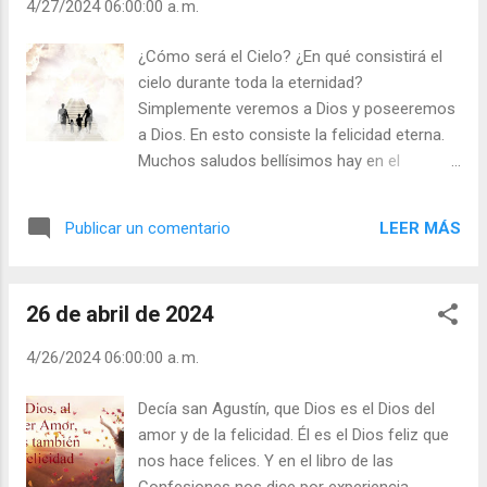
4/27/2024 06:00:00 a. m.
Escucha a los científicos; pero no más que con
un solo oído; ten el otro siempre dispuesto para
¿Cómo será el Cielo? ¿En qué consistirá el
percibir la dulce voz de tu Amigo celestial.
cielo durante toda la eternidad?
Escribe; pero únicamente con una sola mano;
Simplemente veremos a Dios y poseeremos
agárrate con la otra a Dios, como el niño al
a Dios. En esto consiste la felicidad eterna.
vestido de su padre. Ampère La Madre Teresa
Muchos saludos bellísimos hay en el
de Calcuta decía; “Señor, acepto lo que me des y
cristianismo; pero ninguno nos emociona
te entrego lo que quieras tomar de mí. Señor,
tanto como el que dirigimos por última vez a
soy tuya y, si me haces pedacitos, cada
LEER MÁS
Publicar un comentario
nuestros seres queridos cuando nos
pedacito será para Ti” José Luis M...
separamos definitivamente de ellos: “Dales,
Señor, eterno descanso, y brille para ellos la
26 de abril de 2024
luz eterna”. ¡Luz eterna! Ahí está todo. Donde
hay luz, allí hay conocimiento. Donde hay luz
4/26/2024 06:00:00 a. m.
eterna, allí es eterno el conocimiento.
También acá abajo en la tierra hay luz: la luz
Decía san Agustín, que Dios es el Dios del
de la razón y de la fe. Pero aquí sólo
amor y de la felicidad. Él es el Dios feliz que
conocemos vagamente a Dios. No nos es
nos hace felices. Y en el libro de las
dado ver a Dios. Allí le veremos tal como es.
Confesiones nos dice por experiencia