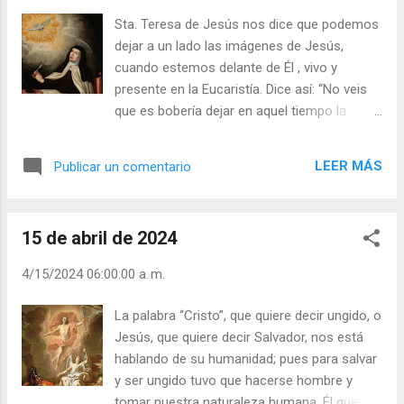
que me faltaba algo, nuestras iglesias me
Sta. Teresa de Jesús nos dice que podemos
parecerían vacías sin esa presencia sublime de
dejar a un lado las imágenes de Jesús,
Jesús Eucaristía. Nadie me podría llenar ese
cuando estemos delante de Él , vivo y
vacío ni con toda su oratoria ni con toda su
presente en la Eucaristía. Dice así: “No veis
oración. Por eso, ¿qué podemos decir a quienes
que es bobería dejar en aquel tiempo la
no aceptan a Cristo Eucaristía? Ellos son como
imagen viva y la misma persona para mirar al
aquellos esposos que sólo quisieran amarse por
dibujo? ¿No lo sería, si tuvieseis un retrato
teléfono por creer que no necesitan de su
LEER MÁS
Publicar un comentario
de una persona que quisiereis mucho y la
presencia física. Así son todos los que creen ...
misma persona os viniese a ver dejar de
hablar con ella y tener toda la conversación
15 de abril de 2024
con el retrato? ¿Sabéis para cuándo es
bueno y santísimo y cosa en que yo me
4/15/2024 06:00:00 a. m.
deleito mucho (tener imágenes)? Para
cuando está ausente la misma persona,
La palabra “Cristo”, que quiere decir ungido, o
entonces es un gran regalo ver una imagen
Jesús, que quiere decir Salvador, nos está
de N. Señora o de algún santo, a quien
hablando de su humanidad; pues para salvar
tenemos devoción, cuánto más la de
y ser ungido tuvo que hacerse hombre y
Cristo... Desventurados estos herejes que
tomar nuestra naturaleza humana. Él quería