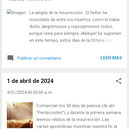
en Cristo. Cuando María Magdalena lloraba
fuera del sepulcro, se inclina y mira adentro
La alegría de la resurrección . El Señor ha
donde están los ángeles (cf. Jn 20,11-13)
resucitado de entre los muertos, como lo había
movida por la caridad de Cristo (cf 2 Cor
dicho, alegrémonos y regocijémonos todos,
5,14), por el divino instinto que le empuja
porque reina para siempre. ¡Aleluya! Se suprimen
hacia realidades más altas, recordaba S.
en este tiempo, estos días de la Octava, los
Tomás, siguiendo a S. Agustín y otros como
ayunos y otras mortificaciones corporales,
San Gregorio Magno: «Llorando, pues, María
como símbolo de esta alegría del alma y del
se inclinó y miró en el sepulcro. Ciertamente
LEER MÁS
Publicar un comentario
cuerpo. “Estar alegres es una forma de dar
había visto ya vacío el sepulcro, ya había
gracias a Dios por los innumerables dones que
publicado que se habían llevado al Señor.
nos hace. Con nuestra alegría hacemos mucho
¿Por qué, pues,...
1 de abril de 2024
bien a nuestro alrededor, pues esa alegría lleva a
los demás a Dios. Dar alegría será con
4/01/2024 06:00:00 a. m.
frecuencia la mejor muestra de caridad para
quienes están a nuestro lado. Muchas personas
Comienzan los 50 días de pascua (de ahí
pueden encontrar a Dios en nuestro optimismo,
“Pentecostés”), y durante la primera semana
en la sonrisa habitual, en nuestra actitud cordial.
leemos relatos de la resurrección. Las
Pensemos en la alegría de la Santísima Virgen,
cartas apostólicas muestran nuestra fe, la