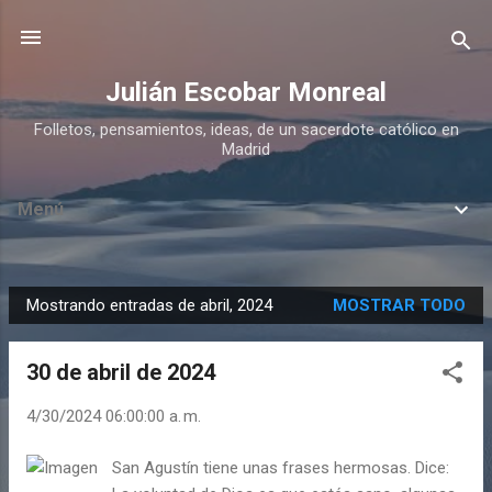
Ir al contenido principal
Julián Escobar Monreal
Folletos, pensamientos, ideas, de un sacerdote católico en
Madrid
Menú
Mostrando entradas de abril, 2024
MOSTRAR TODO
E
n
30 de abril de 2024
t
r
4/30/2024 06:00:00 a. m.
a
d
San Agustín tiene unas frases hermosas. Dice: