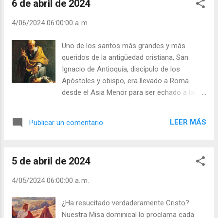
6 de abril de 2024
mundo? Y esta cuestión no la podemos
la más grande y hermosa ...
esquivar. No podemos actuar como el
4/06/2024 06:00:00 a. m.
soldado del cuento que, en el combate, en
medio de una lluvia de balas, empezó a orar
Uno de los santos más grandes y más
de esta manera: “Dios mío (si es que hay
queridos de la antigüedad cristiana, San
Dios), salva mi alma (si es que hay alma),
Ignacio de Antioquía, discípulo de los
para que no vaya al infierno (si es que hay
Apóstoles y obispo, era llevado a Roma
infierno); sino que entre en el cielo (si es que
desde el Asia Menor para ser echado a las
hay cielo)”. No podemos vivir con esta gran
fieras en el circo. El buen viejo amaba a
duda. Debemos estar convencidos de si hay
Jesús de una manera apasionada. Las
o no vida eterna. Muchos cristianos, jóvenes
LEER MÁS
Publicar un comentario
cartas que escribió durante la travesía a
y mayores, experimentamos en la vida,
todas las Iglesias donde fondeaba el barco
como los dos de Emaús, momentos de
son de una riqueza extraordinaria. Pues, bien;
desencanto y depresión. A veces por
5 de abril de 2024
echado al anfiteatro, antes de que fueran
circunstancias ...
soltadas las fieras, se arrodilla el mártir, y
4/05/2024 06:00:00 a. m.
exclama: - Nunca se arrancará de mi boca el
nombre de Jesús, y en el caso de no poderlo
¿Ha resucitado verdaderamente Cristo?
pronunciar, jamás será borrado de mi
Nuestra Misa dominical lo proclama cada