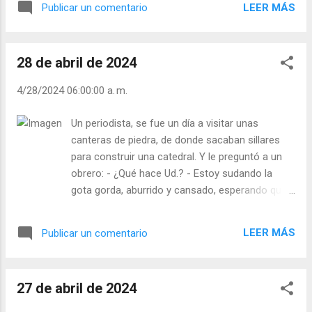
sus obras en Cristo, ora en Cristo, ama en
LEER MÁS
Publicar un comentario
la tarde del viernes que llamamos santo.
Cristo, sufre ...
¿Qué espectáculo podría haber más ridículo
que el ofrecido por unos soldados vigilando
28 de abril de 2024
un cadáver? Pero fueron puestos centinelas
para que el muerto no echara a andar, el
4/28/2024 06:00:00 a. m.
silencioso no hablara y el corazón
traspasado no volviera a palpitar con una
Un periodista, se fue un día a visitar unas
nueva vida. Decían que estaba muerto.
canteras de piedra, de donde sacaban sillares
Sabían que estaba muerto. Decían que no
para construir una catedral. Y le preguntó a un
resucitaría, y, sin embargo, vigilaban...”.
obrero: - ¿Qué hace Ud.? - Estoy sudando la
¡Cristo resucitó! Los certificados de la
gota gorda, aburrido y cansado, esperando que
muerte y resurrección serían firmados por
llegue la hora para irme a mi casa a descansar.
los mismos enemigos. Pues los enemigos
Otro respondió: Estoy ganándome el pan para mi
de Cristo esperaban la resurrección, más
LEER MÁS
Publicar un comentario
familia. Pero el tercero respondió: Estoy
que sus amigos. Por eso, sus enemigos
construyendo una catedral. Trabaja con espíritu
vigilaban el sepulcro. Mientras, sus amigos
de oración. Estudia las cosas del mundo; es tu
estaban derrumbados en el cenáculo. J...
27 de abril de 2024
deber; pero no fijes en ellas más que un solo
ojo, quede el otro clavado en la luz eterna.