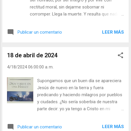
ser honrado, por ser íntegro y por vivir con
hombres. Por ello, la Eucaristía es el mayor
rectitud moral, sin dejarme sobornar ni
medio de santificación que pueda existir
corromper. Llega la muerte. Y resulta que nada
para el hombre, que quiere amar a Dios con
existe después. ¿Qué pierdo en este caso? Lo
sinceridad de corazón. Jesús desde el
más que he podido perder ha sido la alegría
sagrario te está diciendo: “Te he amado
LEER MÁS
Publicar un comentario
discutible de los pecaminosos goces terrenos;
desde toda la eternidad” (Jer. 31,3). “Tú eres
pero aun así he disfrutado del sentimiento
precioso a mis ojos, muy querido y YO TE
estimulante que acompaña al hombre que
AMO... No tengas miedo, porque yo estoy
18 de abril de 2024
camina por las sendas de la honradez. Y, si hay
co...
otro mundo, entonces lo he ganado todo. Mas
4/18/2024 06:00:00 a. m.
veamos el otro caso: He vivido como si no
existiera el más allá; he sorbido frívolamente los
Supongamos que un buen día se apareciera
goces pecaminosos que puede ofrecer la vida.
Jesús de nuevo en la tierra y fuera
Muero. Y, entonces, se pone de manifiesto que
predicando y haciendo milagros por pueblos
no hay nada más allá de la muerte. ¿Qué he
y ciudades. ¿No sería soberbia de nuestra
ganado entonces? Las alegrías engañosas, que
parte decir: yo ya tengo a Cristo en mi
hace tiempo pasaron, de los goces dañinos. ¿Y
corazón y no necesito nada más? Una cosa
si resulta que hay un más allá? ¿Qué he perdido
es decir “creo en Cristo” y “amo a Cristo” y
entonces? Ah, entonces lo he perdido todo.
LEER MÁS
Publicar un comentario
otra cosa es la plenitud de vida con El, que