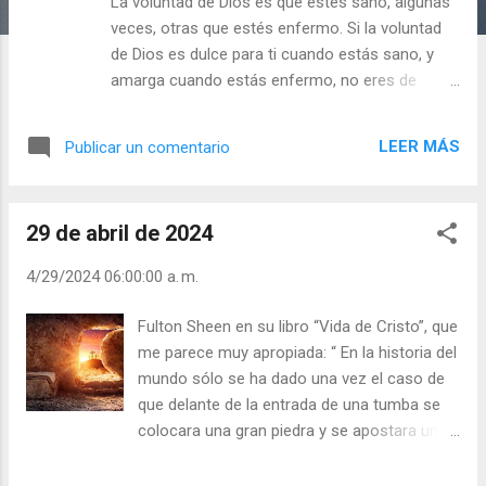
a
La voluntad de Dios es que estés sano, algunas
s
veces, otras que estés enfermo. Si la voluntad
de Dios es dulce para ti cuando estás sano, y
amarga cuando estás enfermo, no eres de
corazón perfecto. ¿Por qué? Porque no quieres
encauzar tu voluntad a la voluntad de Dios, sino
LEER MÁS
Publicar un comentario
que pretendes torcer la de Dios a la tuya. Se
cuenta en la vida de santa Gertrudis, la mística
alemana del siglo XIII, que un día estaba en
29 de abril de 2024
oración y el Señor le dijo: - Gertrudis, dame la
llave. - ¿Qué llave, Señor? - La llave de tu
4/29/2024 06:00:00 a. m.
corazón. - ¿Para qué, Señor? - Para entrar y salir
de tu corazón como y cuando yo quiera.
Fulton Sheen en su libro “Vida de Cristo”, que
Necesito tu voluntad. Tú, ¿estás dispuesto a
me parece muy apropiada: “ En la historia del
entregarle tu voluntad y hacer siempre y en todo
mundo sólo se ha dado una vez el caso de
la voluntad de Dios? S. Agustín decía: "Cuando
que delante de la entrada de una tumba se
amas a los miembros de Cristo amas a Cristo y
colocara una gran piedra y se apostara una
eres un Cristo amándose a sí mismo" (In ep Io
guardia para evitar que un hombre muerto
ad parth 3). "El cristiano, hecho Cristo, realiza
resucitara de ella: fue la tumba de Cristo en