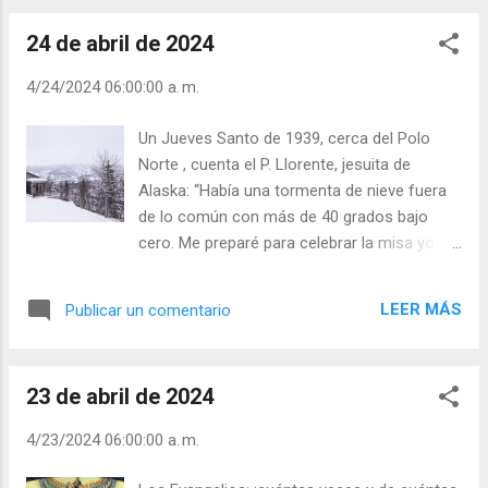
ventajas y goces efímeros, fugaces y
3). ¡Con qué sencillez nos habla del cielo! En
terrenales. ¡Cuidado!, que ni el goce de la
24 de abril de 2024
el cielo reina una alegría indescriptible, una
vida terrena os hechice ni ...
alegría que “ni ojo vio, ni oído oyó, ni pasó
4/24/2024 06:00:00 a. m.
por el pensamiento del hombre”. San Pablo (I
Corintios 2,9), está alegría no es a la medida
Un Jueves Santo de 1939, cerca del Polo
de los deseos terrenos: sólo podemos; no
Norte , cuenta el P. Llorente, jesuita de
podemos formarnos una idea de la misma;
Alaska: “Había una tormenta de nieve fuera
únicamente podrán quienes gocen de ella en
de lo común con más de 40 grados bajo
la Patria ¿Y habrá muchos allí? ¿Quiénes
cero. Me preparé para celebrar la misa yo
estarán? ¿Cuántos entrarán en el cielo? ¡No
solo en nuestra pequeña capilla. De pronto,
lo sabemos! Jesucristo nada ha dicho
oigo un toque a la puerta. Era una mujer
respecto de todo esto. La mayoría de los
LEER MÁS
Publicar un comentario
esquimal de cincuenta años totalmente
que no se condenan, podrán entrar
cubierta de nieve, pues venía de lejos, que
inmediatamente después de su muerte en el
me dice: Padre, no podía resistir y me eché a
reino de Dios, otros ant...
23 de abril de 2024
la calle, confiando en Jesús. No quería
perderme la comunión en este día. Me he
4/23/2024 06:00:00 a. m.
extraviado varias veces por el camino y creí
que iba a morir en algún ventisquero; pero