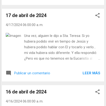
¡Todo! ¡Para siempre! “No moriré del todo”,
se logra con más facilidad e intensidad a
escribió Horacio, ...
través de la unión con El en la comunión
17 de abril de 2024
eucarística. Y, sin embargo, nuestros
hermanos separados hablan mucho de
4/17/2024 06:00:00 a. m.
Cristo, pero no tienen a Cristo completo,
pues les falta esta dimensión humana de
Una vez, alguien le dijo a Sta. Teresa: Si yo
Jesús; ya que, en nuestra alma, está sólo
hubiera podido vivir en tiempo de Jesús y
Cristo como Dios y no como hombre, y
hubiera podido hablar con El y tocarlo y verlo...
debemos ir a la Eucaristía para poder unir
mi vida hubiera sido diferente. Y ella respondió:
nuestra humanidad con la suya y por ella
¿Pero es que no tenemos en la Eucaristía al
unirnos a la Trinidad. La Vble. María Celeste
mismo Jesús? ¿Para qué buscar más? Por eso,
Crostarosa, afirmaba: “La humanidad de
S. Pedro Eymard decía: “Ahí está Jesús. Por
Cristo es siempre la puerta para entrar a
LEER MÁS
Publicar un comentario
tanto, todos debemos ir a visitarlo diariamente”.
Dios... Nadie puede olvidarse de ella por muy
Muchas veces, me he preguntado qué sería del
sublime que sea el grado de unión con Dios
mundo sin la Eucaristía, sin el amigo, Dios y
que haya alcanzado”. Y le daba tanta
16 de abril de 2024
hombre, Cristo Jesús. Yo, personalmente,
importancia a...
después de haber podido disfrutar de su
4/16/2024 06:00:00 a. m.
presencia gloriosa en este sacramento, sentiría