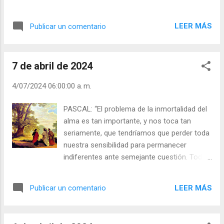
Jesús te abre sus brazos con su infinito amor y
vivir. El aprendió en carne propia a sufrir por
te dice: Ven a Mí, si estás agobiado y
la incomprensión de los poderosos. Siendo
sobrecargado; Yo te aliviaré y daré descanso a
LEER MÁS
Publicar un comentario
niño tuvo que huir de su país. Más tarde, fue
tu alma (Cf Mt 11,28). “No tengas...
perseguido y encarcelado. Hasta lo
consideraron como un blasfemo y
7 de abril de 2024
profanador del sábado y de las leyes judías
establecidas. Algunos lo querían de verdad y
4/07/2024 06:00:00 a. m.
lo aclamaban como al Mesías, pero cuatro
días antes de su muerte todos lo
PASCAL: “El problema de la inmortalidad del
abandonaron, hasta sus más íntimos
alma es tan importante, y nos toca tan
amigos. Y se quedó solo ante la cruz.
seriamente, que tendríamos que perder toda
Solamente su madre y el discípulo amado y
nuestra sensibilidad para permanecer
algunas pocas mujeres lo acompañaron
indiferentes ante semejante cuestión. Toda
hasta el final. Sin embargo, después de
nuestra actividad y nuestro pensar toman
veinte siglos, cada año hay miles y miles de
una orientación muy diferente según
hombres y mujeres que lo dejan todo,
LEER MÁS
Publicar un comentario
creamos que hay o no bienes eternos. ”
familia, patria, bienes... para seguirle sin
Realmente la única cuestión decisiva de toda
condiciones, como aquellos sus doce
vida humana es ésta: ¿existe o no el otro
primeros amigos. Él nos enseñó con su vida