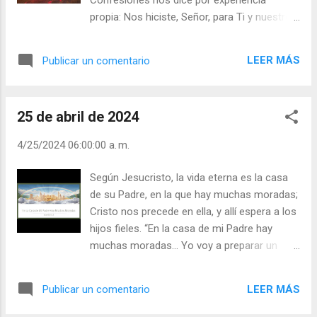
Lo dice San Pablo: “Al presente vemos a
propia: Nos hiciste, Señor, para Ti y nuestro
través de un espejo, en enigma; más
corazón está insatisfecho hasta que
entonces le veremos a Dios cara a cara. Yo
descansa en Ti (Conf 1,1). Por lo cual, está
no le conozco ahora sino imperfectamente;
LEER MÁS
Publicar un comentario
claro que, cuanto más santos seamos y
ahora conozco en parte, más los
más llenos estemos de su amor, seremos
rescatados, la Ciudad Santa de Dios (Ap 21,
también más felices, porque el amor de Dios
2), “la Esposa del Cordero” (Ap 21, 9). Ya no
25 de abril de 2024
es lo único que nos puede dar la verdadera
...
felicidad. La Escritura nos habla
4/25/2024 06:00:00 a. m.
constantemente del deseo de Dios de
hacernos felices y de cómo nos trata con
Según Jesucristo, la vida eterna es la casa
amor de Padre. El cielo es la felicidad
de su Padre, en la que hay muchas moradas;
colmada, la plenitud del amor. San Agustín
Cristo nos precede en ella, y allí espera a los
dice que allí descansaremos y
hijos fieles. “En la casa de mi Padre hay
contemplaremos alabaremos: éste será el
muchas moradas... Yo voy a preparar un
fin que no tiene fin. No os quedéis pegados a
lugar para vosotros. Y cuando vaya, y os
este mundo efímero. No concentréis acá
haya preparado un lugar, de nuevo vendré y
abajo todos vuestros planes y deseos. No
LEER MÁS
Publicar un comentario
os llevaré conmigo, para que donde Yo
sacrifiquéis vuestra herencia celestial por
estoy estéis también vosotros” (Juan 14,2-