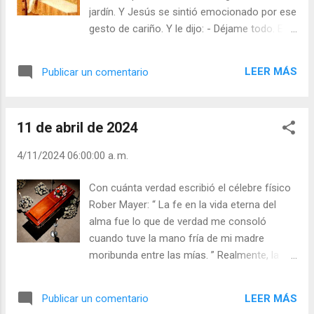
venideros, sobre todo en las personas de
jardín. Y Jesús se sintió emocionado por ese
espíritu profundo. Si quitásemos este
gesto de cariño. Y le dijo: - Déjame todo. El
presentimiento, ¿quién sería tan necio que
niño se extrañó de escuchar la voz de
quisiera vivir permanentemente en medio de
Jesús, pero Jesús le volvió a insistir: -
fatigas y peligros? Si por una parte el sentir
LEER MÁS
Publicar un comentario
Déjame todo. El niño no sabía qué dejar,
general es la voz de la naturaleza, y por otra
porque no tenía más que la ropa puesta.
parte todos concuerdan en afirmar que hay
Entonces el niño preguntó: - Señor, ¿qué
algo que perdura en los que deja...
11 de abril de 2024
quieres que te deje? - Quiero que me des
todo tu corazón. El niño se emocionó y le
4/11/2024 06:00:00 a. m.
dijo que se lo daba, porque quería hacerlo
siempre feliz. Y ese niño llegó a ser
Con cuánta verdad escribió el célebre físico
sacerdote para darle de verdad todo su
Rober Mayer: “ La fe en la vida eterna del
corazón, pues Jesús no quiere sólo flores y
alma fue lo que de verdad me consoló
besos o cosas materiales, quiere sobre todo
cuando tuve la mano fría de mi madre
nuestro corazón, es decir, todo nuestro
moribunda entre las mías. ” Realmente, la
amor. Existe una imagen mariana del siglo VI,
gran sabiduría de la vida es ésta: mirarla
procedente de Rusia: María está erguida en
desde el punto de vista de la muerte, y mirar
un mar de rayos; y en su pecho, en el sitio de
LEER MÁS
Publicar un comentario
la muerte a la luz de la vida eterna. Así, se