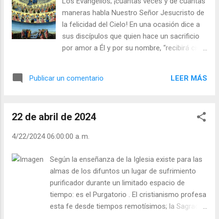
Los Evangelios; ¡cuántas veces y de cuántas
me encomendé a Dios y luego torcí por el
maneras habla Nuestro Señor Jesucristo de
camino y no sé cómo, de repente, me
la felicidad del Cielo! En una ocasión dice a
encontré a la puerta de la Iglesia. Todo lo
sus discípulos que quien hace un sacrificio
hice por comulgar”. ¿Estarías tú dispuesto a
por amor a Él y por su nombre, “recibirá cien
exponer tu vida por amor a Jesús
veces más en bienes de más valor y
Eucaristía? En la guerra civil española (1936-
poseerá la vida eterna” (Mateo 19,29). En
39), sorprendieron a un niño de 11 años,
LEER MÁS
Publicar un comentario
otra ocasión les profetiza que sufrirán
llevando la comunión a los enfermos. Y, por
persecuciones a causa de Él; pero “alegraos
no dejarse arrebatar las hostias ni renegar
entonces y regocijaos, porque vuestra
de su fe, lo mataron. El pequeño má...
22 de abril de 2024
recompensa será grande en los cielos”
(Mateo 5,12). Veamos qué dice en relación
4/22/2024 06:00:00 a. m.
con el atesoramiento de los bienes de la
fortuna. “No amontonéis riquezas en la
Según la enseñanza de la Iglesia existe para las
tierra, donde la polilla y herrumbre las
almas de los difuntos un lugar de sufrimiento
destruyen, y donde los ladrones las
purificador durante un limitado espacio de
desentierran y roban; sino atesorad para
tiempo: es el Purgatorio . El cristianismo profesa
vosotros tesoros en el cielo, donde ni la
esta fe desde tiempos remotísimos; la Sagrada
polilla y la herrumbre los destruyen, ni los
Escritura y la santa tradición lo pregonan al