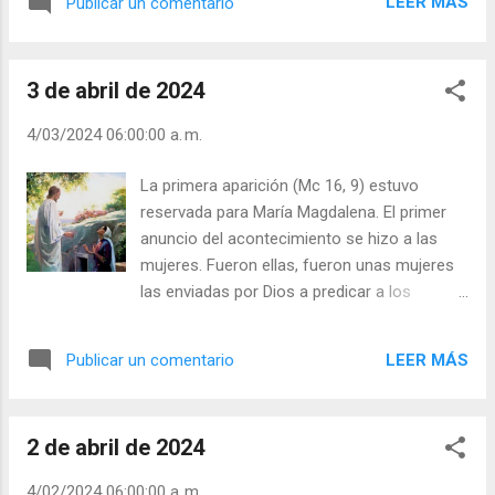
como una pesada piedra atada a nuestro
LEER MÁS
Publicar un comentario
dos ángeles, no es capaz de admirarse. Sí, la
cuello, nos obliga a estar siempre con la
muerte es dramática. Nos toca fuertemente.
mirada baja, hacia la tierra, y no nos permite
Sin Jesús Resucitado, carecería de sentido.
alzar los ojos hacia el Señor». ...
3 de abril de 2024
«Mujer: ¿Por qué lloras? ¿A quién buscas?»
Cuántas veces, Cristo se nos pone delante y
4/03/2024 06:00:00 a. m.
nos repite las mismas preguntas. María no
entendió. No era capaz de reconocerlo. Así
La primera aparición (Mc 16, 9) estuvo
son nuestros momentos de lucha, de
reservada para María Magdalena. El primer
oscuridad y de dificultad. «¡María!» Es
anuncio del acontecimiento se hizo a las
entonces cuando, al oír su nombre, se le
mujeres. Fueron ellas, fueron unas mujeres
abren los ojos y descubre al maestro:
las enviadas por Dios a predicar a los
«Rabboni»... Nos hemos acostumbrado a
apóstoles. Hay muchas interpretaciones
pensar que la resurrección es sólo una cosa
alegóricas, sobre esa predilección del Señor,
que nos espera al otro lado de la muerte. Y
LEER MÁS
Publicar un comentario
como Eva la que lo perdió… pero otras son
nadie piensa que la resurrección es también,
reales, pues ellas no le abandonaron, y
entrar «más» en la vida. Que la resurrección
Jesús mostró su predilección. Hay como
es algo que Dios da a todo el qu...
2 de abril de 2024
un instinto divino que mueve (cf. Rom 8,14)
en una docilidad que es la esencia de la vida
4/02/2024 06:00:00 a. m.