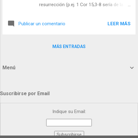
“abierta sin reservas a la alegría de la
resurrección (p.ej. 1 Cor 15,3-8 sería de la
Resurrección; sus hijos en la tierra, volviendo los
década de los treinta en Palestina, y otros
ojos hacia la madre de la esperanza y madre de
textos son de la liturgia, como los famosos
la gracia, la invocamos como causa de nuestra
LEER MÁS
Publicar un comentario
Fil 2, 5s, Col 3 que leíamos ayer y durante
alegría” (Pablo VI). Veremos en pascu...
toda la pascua...). Los relatos de la
resurrección son narrativos y se escribieron
MÁS ENTRADAS
después con interés por saber qué pasó. Así
vemos los de Emaús, una vez vueltos a
Jerusalén, que fueron saludados por los
Menú
once con este anuncio: “El Señor en verdad
ha resucitado y se ha aparecido a Simón”
(Lc 24,34). Sería este pasaje –cuenta
Ratzinger- el más antiguo texto sobre la
Suscribirse por Email
resurrección que ha llegado hasta nosotros.
Poco a poco, van reuniendo esos textos,
Indique su Email:
como “Cristo murió según las Escrituras”, y
“por nuestros pecados”, que relacionan la
Alianza y los profetas (como explica Jesús
a los de Emaús, que convenía que él