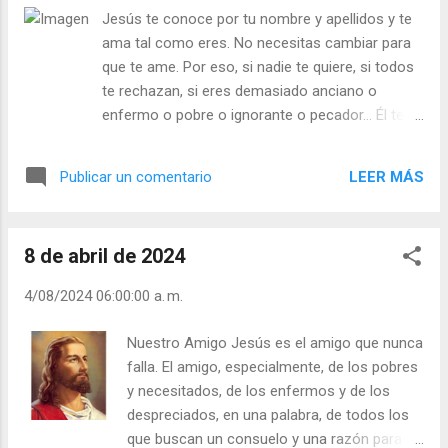
1,16). Con su porte sencillo, que inspira
Jesús te conoce por tu nombre y apellidos y te
confianza y, a la vez, majestuoso. Con una
ama tal como eres. No necesitas cambiar para
voz poderosa y, a la vez, melodiosa, que
que te ame. Por eso, si nadie te quiere, si todos
infunde terror a los fariseos, pero que atrae
te rechazan, si eres demasiado anciano o
a los humildes. Con una sonrisa que cautiva
enfermo o pobre o ignorante o pecador... Él te
a los niños, que irradia ternura a los
ama y te dice: “Hijo mío, tus pecados te son
enfermos, compasión a los pecadores y
perdonados” (Mc 2,5). “No tengas miedo, porque
para todos un inmenso amor. Así es
LEER MÁS
Publicar un comentario
tú eres a mis ojos de gran precio, de gran
nuestro Jesús, que nos espera en la
estima y yo te amo mucho” (Is 43,4-5). Él vino a
Eucaristía. En cada hostia consagrada está
sanar a los enfermos, a perdonar a los
realmente presente. Por eso, la Eucaristía es
8 de abril de 2024
pecadores, a dar libertad a los oprimidos, a dar
...
amor y paz a los que tienen destrozado el
4/08/2024 06:00:00 a. m.
corazón (Cf Lc 4,18; Is 61,1). Por eso, en este
momento, respira hondo y sonríe: Jesús te ama.
Nuestro Amigo Jesús es el amigo que nunca
Tu vida está llena de sentido, vale la pena vivir y
falla. El amigo, especialmente, de los pobres
morir por El. Vale la pena apostarlo todo por El,
y necesitados, de los enfermos y de los
que espera tanto de ti y cuenta contigo para la
despreciados, en una palabra, de todos los
gran tarea de la salvación de tus hermanos.
que buscan un consuelo y una razón para