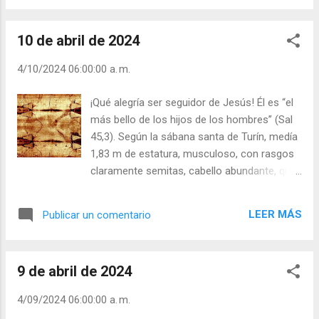
su corazón, se dibuja Cristo, como sol,
transforma la muerte en la gran niveladora y
como hostia rodeada de haces de luz. ¿Qué
la gran orientadora de la vida. Al triste y
es lo que quiere expresar?...
10 de abril de 2024
adolorido le dice: ¡Ten paciencia, ya no
durará mucho! Al superficial y frívolo le dice:
4/10/2024 06:00:00 a. m.
¡Cuidado, todo se acaba muy pronto! Al
engreído: ¡Espera, espera un poco, ya verás
¡Qué alegría ser seguidor de Jesús! Él es “el
qué será de ti! Y al que lucha con tesón
más bello de los hijos de los hombres” (Sal
haciendo el bien: ¡Persevera, que al final
45,3). Según la sábana santa de Turín, medía
alcanzarás tu galardón! De esta fe hablan
1,83 m de estatura, musculoso, con rasgos
aquellas tumbas de los hombres
claramente semitas, cabello abundante, que
prehistóricos que con tanto cariño
le caía sobre la espalda, con raya al medio,
preparaban. El cadáver no era para el
barba corta, ojos grandes y nariz más bien
hombre prehistórico una cosa despreciable
LEER MÁS
Publicar un comentario
larga y aguileña. Ciertamente que es la
y repugnante, que rápidamente se abandona
belleza personificada y “en sus labios se
a la vera del camino; sino que siempre fue
derrama la gracia” (Sal 45,3). Por ello,
objeto de una piadosa solicitud. Aunque no ...
9 de abril de 2024
podemos decir que es hermoso,
infinitamente hermoso, más que el sol,
4/09/2024 06:00:00 a. m.
cuando brilla en todo su esplendor (Cf Ap