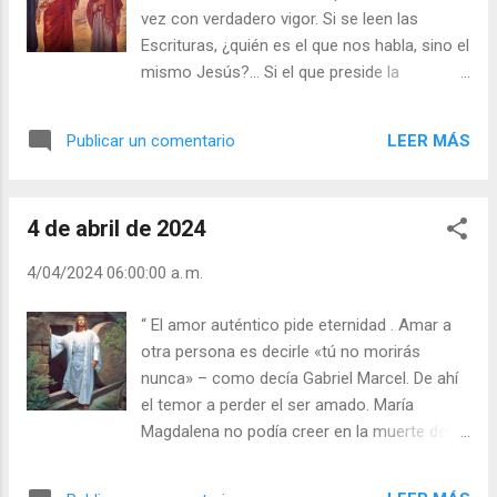
corazón. Destrozado el cuerpo por las
vez con verdadero vigor. Si se leen las
fieras, los cristianos se hacen cargo
Escrituras, ¿quién es el que nos habla, sino el
después de los despojos que quedan, le
mismo Jesús?... Si el que preside la
abren el corazón, y encuentran grabado en
asamblea nos ilustra con su predicación,
él, con letras de oro, el nombre bendito de
¿no es el mismo Jesús quien nos sigue
JESUS. Cuando Pedro, como cabeza de los
LEER MÁS
Publicar un comentario
abriendo la inteligencia para entender la
apóstoles, acepta al centurión Cornelio, fue
Palabra de Dios? Si se parte el Pan, ¿no es el
duramente criticado: - ¿Por qué le has dado
mismo Jesús el que va repitiendo todavía:
el Bautismo? Y Pedro se defiende con una
4 de abril de 2024
Esto es mi Cuerpo, esta es mi Sangre, éste
razón tu...
soy yo?. Aquel día, fueron tres mil los que
4/04/2024 06:00:00 a. m.
acogieron la Palabra y se hicieron bautizar.
La familia de Jesús, inicialmente compuesta
“ El amor auténtico pide eternidad . Amar a
por María y José, luego los Apóstoles y
otra persona es decirle «tú no morirás
santas mujeres, se amplía ahora por la fe y
nunca» – como decía Gabriel Marcel. De ahí
el bautismo… Esta conversión ha de ser
el temor a perder el ser amado. María
continua, como Rabano Mauro dice: «Todo
Magdalena no podía creer en la muerte del
pensamiento que nos quita la esperanza de
Maestro. Invadida por una profunda pena se
la conversión proviene de la falta de piedad;
acerca al sepulcro. Ante la pregunta de los