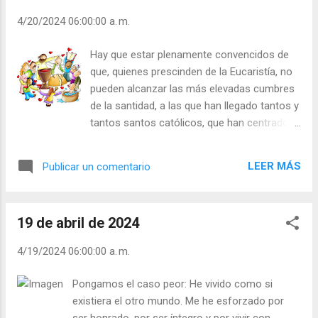
os encontréis” (Confesiones 50, 9, c. 11).
4/20/2024 06:00:00 a. m.
¡Palabras, verdaderamente cristianas! ¡Ojalá
sea también el primer pensamiento que se
Hay que estar plenamente convencidos de
nos ocurra con respecto a nuestros
que, quienes prescinden de la Eucaristía, no
difuntos: recordarlos ante el altar del Señor!
pueden alcanzar las más elevadas cumbres
Cuántas flores y coronas envían los
de la santidad, a las que han llegado tantos y
hombres a los entierros —lo cual es una
tantos santos católicos, que han centrado
cosa hermosa—, pero esto es más bien
su vida y su amor en el Cristo del sagrario.
consuelo de los que se quedan; al muerto no
Podemos decir con seguridad y firmeza que
le aprovechan de nada. Lo que realmente le
LEER MÁS
Publicar un comentario
la Eucaristía es el lugar privilegiado de
sirven son nuestras oraciones, nuestras
nuestro encuentro con Dios, es el lugar más
buenas obras, las misas que hacemos
importante, más deslumbrante y
celebrar por él Carlos V, rey de España, puso
19 de abril de 2024
emocionante para encontramos con El. No
en c...
puede haber en el mundo presencia más
4/19/2024 06:00:00 a. m.
importante de Dios que la que tiene lugar a
través de Jesús Eucaristía. Éste es el lugar
Pongamos el caso peor: He vivido como si
de máxima cercanía con Dios. Allí lo
existiera el otro mundo. Me he esforzado por
encontramos más cercano y amigo de los