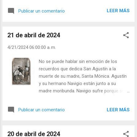
ladrones las desentierran y roban” (Mateo
unísono. Leemos la Biblia que Judas Macabeo,
6,19-20). Además ¡en cuántas parábolas, de
LEER MÁS
Publicar un comentario
“habiendo recogido en una colecta que mandó
cuántas maneras, habló el Señor de la
hacer, doce mil dracmas de plata, las envió a
felicidad eterna! A veces la llama “casa del
Jerusalén, a fin de que se ofreciese un sacrificio
Padre” (Juan 14,2), en otras la compara al
21 de abril de 2024
por los pecados de los difuntos” (II Macabeos
pal...
12,43). Es, pues, un acto de caridad rogar por los
4/21/2024 06:00:00 a. m.
difuntos, a fin de que sean libres de las penas de
sus pecados, dice más adelante el autor
No se puede hablar sin emoción de los
sagrado (II Macabeos 12,46). Por tanto, consta
recuerdos que dedica San Agustín a la
ya en el Antiguo Testamento la creencia de que
muerte de su madre, Santa Mónica. Agustín
existe un lugar, donde es posible satisfacer
y su hermano Navigio están junto a su
después de la muerte y lograr el perdón; y más
madre moribunda. Navigio sufre porque su
todavía, se afirma que los vivos pueden rogar
madre tenga que morir en el extranjero y no
por estas pobres almas y ofrecer por ellas
en su patria. Pero Mónica, agonizante, les
sacrificios. Sin la fe en el Purgatorio no tendrían
LEER MÁS
Publicar un comentario
dice: “Sepultad mi cuerpo en cualquier lugar.
sentido las muchas...
No os preocupéis de él. No os pido más que
una sola cosa: que os acordéis, de mí ante
20 de abril de 2024
el altar del Señor, en cualquier lugar en que