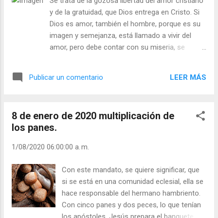
Se trata de la gozosa libertad del amor cristiano
amor, pero un amor bautismal crucificado:
y de la gratuidad, que Dios entrega en Cristo. Si
“Conozco personas que van por el camino
Dios es amor, también el hombre, porque es su
del amor…por sólo servir a su Cristo
imagen y semejanza, está llamado a vivir del
Crucificado” (4 M 2,9). Julián Escobar. |
amor, pero debe contar con su miseria, se
Lecturas del Día (+ Leer ). | Evangelio y
integra a su vocación más sublime: la unión con
Meditación (+ Leer ) | | Santo del día (+ Leer
Dios (cfr. GS 13). Jesucristo, es el Sacramento
) | Laudes (+ Leer ) | Vísperas (+ Leer ) |
LEER MÁS
Publicar un comentario
del encuentro de Dios con el hombre, lo busca
para redimirlo, lo que significa, esperar una
respuesta que debemos dar día a día. La Iglesia,
8 de enero de 2020 multiplicación de
en la que está presente el Señor, por lo mismo,
los panes.
con ÉL por muchas borrascas que enfrente la
comunidad de los fieles, siempre nos dirá: “Soy
1/08/2020 06:00:00 a. m.
yo, no temáis”. Teresa de Jesús nos invita a
servir a Dios con toda la vida. “Quien de verdad
Con este mandato, se quiere significar, que
comienza a servir al Señor, lo menos que le
si se está en una comunidad eclesial, ella se
puede ofrecer es la vida... Y qué sabemos si
hace responsable del hermano hambriento.
sernos de tan corta vida, desde…nos
Con cinco panes y dos peces, lo que tenían
determinamos a servir del todo a Dios, se
los apóstoles, Jesús prepara el banquete