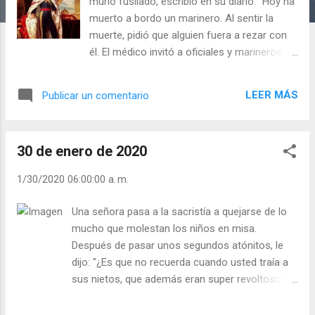
a
murió fusilado, escribió en su diario: "Hoy ha
s
muerto a bordo un marinero. Al sentir la
muerte, pidió que alguien fuera a rezar con
él. El médico invitó a oficiales y marineros,
pero nadie quiso ir. Entonces fui yo, pero no
era capaz de rezar. Entonces busqué un
LEER MÁS
Publicar un comentario
devocionario me arrodillé junto al moribundo
y rezamos untos. Él se confortó. Ahora me
pregunto: "¿Cómo se explica que nosotros
30 de enero de 2020
que sabemos hacer tantas cosas, no
sepamos rezar?". Sabemos leer oraciones,
1/30/2020 06:00:00 a. m.
pero ¿sabemos hablar con Dios sin libros,
hablarle con el corazón? Creo que ponernos
Una señora pasa a la sacristía a quejarse de lo
de rodillas, abrir el corazón y ofrecerle a
mucho que molestan los niños en misa.
Dios nuestro silencio es una magnífica
Después de pasar unos segundos atónitos, le
oración. Julián Escobar. | Lecturas del Día (+
dijo: "¿Es que no recuerda cuando usted traía a
Leer ). | Evangelio y Meditación (+ Leer ) | |
sus nietos, que además eran super revoltosos o
Santo del día (+ Leer ) | Laudes (+ Leer ) |
mal aprendidos?". La señora me responde sin
Vísperas (+ Leer ) |
inmutarse: - Sí, lo recuerdo, pero mis nietos,