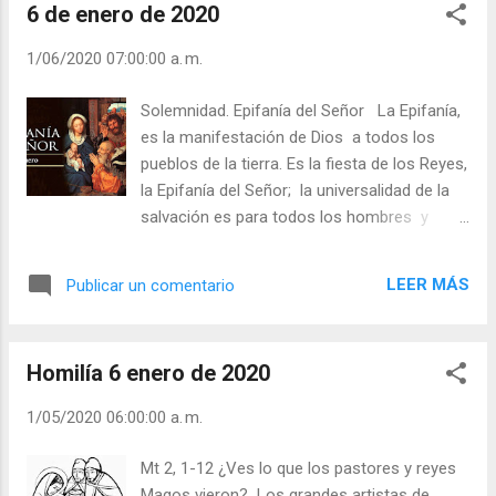
6 de enero de 2020
lástima, que a su costa sirven a Dios” (V 8,8).
Estas palabras son una exhortación a no dejar la
1/06/2020 07:00:00 a. m.
oración para luego emprender la tarea
evangelizadora. La oración es el alma de todo
Solemnidad. Epifanía del Señor La Epifanía,
apostolado. Julián Escobar. | Lecturas del Día (+
es la manifestación de Dios a todos los
Leer ). | Evangelio y Meditación (+ Leer ) | | Santo
pueblos de la tierra. Es la fiesta de los Reyes,
del día (+ Leer ) | Laudes (+ Leer ) | Vísperas (+
la Epifanía del Señor; la universalidad de la
Leer ) |
salvación es para todos los hombres y
naciones. Fiesta que pasó a la iglesia latina
en el s. IV, desde la iglesia de Oriente. Isaías,
LEER MÁS
Publicar un comentario
nos presenta su visión de apertura de la
salvación más allá de las fronteras de Israel.
La gloria de Dios se manifiesta sobre
Homilía 6 enero de 2020
Jerusalén, lugar de reunión de todos los
pueblos. Son los Reyes de Oriente, quienes
1/05/2020 06:00:00 a. m.
hoy representan a todos esas naciones
paganas llamadas a la fe, guiados por una
Mt 2, 1-12 ¿Ves lo que los pastores y reyes
estrella, vienen a adorar al Rey de los judíos.
Magos vieron? Los grandes artistas de