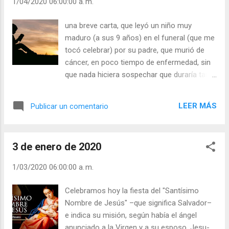
1/04/2020 06:00:00 a. m.
palabras. ¿Quién puede fiarse de las
palabras? Antes tenían rango de pacto, hoy
una breve carta, que leyó un niño muy
pueden ser sólo engaño. Miguel de Unamuno
maduro (a sus 9 años) en el funeral (que me
escribía en 1907: “Mi religión es buscar la
tocó celebrar) por su padre, que murió de
verdad. Y si creo en Dios, o por lo menos,
cáncer, en poco tiempo de enfermedad, sin
creo creer en Él, es, ante todo, porque quiero
que nada hiciera sospechar que duraría tan
que Dios exista y, después, porque se me
poco. El niño, bien preparado en su fe
revela por vía cordial… Y me pasaré la vida
cristiana sabiendo que morir es nacer a la
luchando con el misterio… porque esa lucha
LEER MÁS
Publicar un comentario
vida eterna, leyó: "Querido Papá: Desde que
es mi alimento y mi consuelo”. La verdad es
Mami me dijo lo que podía pasar, tuve la
Jesucristo. El misterio que escapa a toda
esperanza de que te quedarías con
razón, es que es Dio...
3 de enero de 2020
nosotros. Pero el Señor te ha llevado con El.
Esta Misa es para que veas lo que te
1/03/2020 06:00:00 a. m.
queremos. Gracias por el tiempo que has
estado con nosotros y nos has querido. Nos
Celebramos hoy la fiesta del "Santísimo
has dado muchas lecciones de bondad que
Nombre de Jesús" –que significa Salvador–
nunca olvidaremos. Cuando sea un hombre
e indica su misión, según había el ángel
espero parecerme a ti. No te preocupes por
anunciado a la Virgen y a su esposo. Jesu-