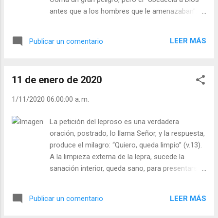
Laudes (+ Leer ) | Vísperas (+ Leer ) |
antes que a los hombres que le amenazaban”.
Los cristianos de hoy tenemos un mandato y un
compromiso: “Anunciar a Cristo”, pero lo
LEER MÁS
Publicar un comentario
hacemos muy poco. La vergüenza, el miedo al
qué dirán, las piedras verbales que nos pueden
lanzar… nos acobardan y nos hacemos
11 de enero de 2020
creyentes camuflados en una sociedad
semipagana. ¿Olvidamos que a nuestro
1/11/2020 06:00:00 a. m.
bautismo Dios nos dijo: “Tú eres mi hijo amado”?
Quizás lo olvidamos porque el tener presente
La petición del leproso es una verdadera
que Dios nos ama y nos protege nos impulsaría
oración, postrado, lo llama Señor, y la respuesta,
a ser la voz de Dios en cada rincón de la
produce el milagro: “Quiero, queda limpio” (v.13).
sociedad. El agua del Bautismo debe
A la limpieza externa de la lepra, sucede la
empaparnos más el corazón, los sentimientos
sanación interior, queda sano, para presentarse
que de él irán saliendo que es la cabeza. La
al sacerdote y reintegrarse al pueblo, a su
gracia divina viene sobre nuestro corazón, y si
familia y a la sinagoga. Las palabras de Jesús lo
conforme vamos creciendo nos vamos
LEER MÁS
Publicar un comentario
traspasan, lo rescatan de la muerte, vuelve a la
abriendo a Ella, seremos signos de Cristo; si no
vida, puro, ante Dios y los hombres. Jesús sana