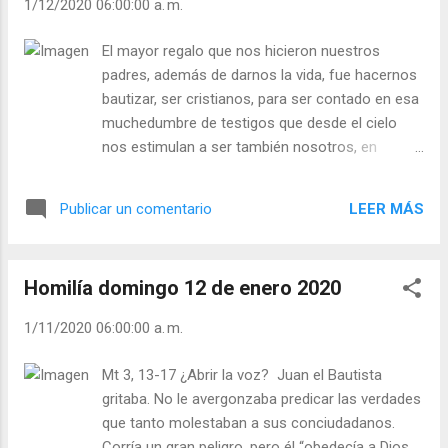
1/12/2020 06:00:00 a. m.
hombre busca en su vida y la encuentra en
Jesús de Nazaret. La Santa Teresa invita a
El mayor regalo que nos hicieron nuestros
vivir la intimidad divina con Cristo. “De esta
padres, además de darnos la vida, fue hacernos
compañía tan continua de Jesucristo…nacen
bautizar, ser cristianos, para ser contado en esa
unos deseos…de entregarse toda a su
muchedumbre de testigos que desde el cielo
servicio” (6M 8,4). Julián Escobar. | Lecturas
nos estimulan a ser también nosotros, en
del Día (+ Leer ). | Evangelio y Meditación (+
nuestro tiempo: testigos de Jesús Resucitado.
Leer ) | | Santo del día (+ Leer ) | Laudes (+
Santa Teresa de Jesús, nos invita a considerar
Leer ) | Vísperas (+ Leer ) |
LEER MÁS
Publicar un comentario
con Quién estamos unidos por la fe y qué vida
debemos llevar como cristianos. Renovemos
nuestra adhesión a Jesucristo rememorando
Homilía domingo 12 de enero 2020
nuestro Bautismo: “Nosotras estamos
desposadas con el Señor, y todas las almas por
1/11/2020 06:00:00 a. m.
el bautismo” (CE 38,1). NB: Con la fiesta del
Bautismo se termina el Ciclo de Navidad y
Mt 3, 13-17 ¿Abrir la voz? Juan el Bautista
comienza el Tiempo Ordinario. Julián Escobar. |
gritaba. No le avergonzaba predicar las verdades
Lecturas del Día (+ Leer ). | Evangelio y
que tanto molestaban a sus conciudadanos.
Meditación (+ Leer ) | | Santo del día (+ Leer ) |
Corría un gran peligro, pero él “obedecía a Dios