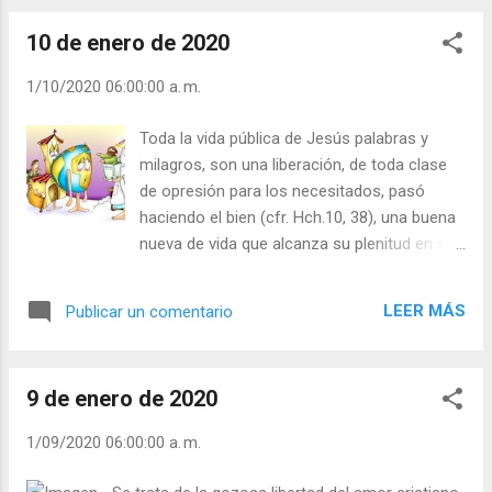
la alimentamos con obras buenas l...
a los enfermos que le traen y ora al Padre en
10 de enero de 2020
solitario. Oración y servicio al necesitado, todo
un programa de evangelización para nosotros
1/10/2020 06:00:00 a. m.
hoy. La Santa Madre Teresa de Jesús, pide
pureza de intención a la hora de emprender el
Toda la vida pública de Jesús palabras y
camino del servicio de Dios. “No es otro mi
milagros, son una liberación, de toda clase
deseo sino que…nos esforcemos a servir a un
de opresión para los necesitados, pasó
Se￱or, que así paga aun acá en la tierra” (V M 4,7).
haciendo el bien (cfr. Hch.10, 38), una buena
Julián Escobar. | Lecturas del Día (+ Leer ). |
nueva de vida que alcanza su plenitud en su
Evangelio y Meditación (+ Leer ) | | Santo del día
Resurrección. El Espíritu Santo sigue
(+ Leer ) | Laudes (+ Leer ) | Vísperas (+ Leer ) |
animando a la Iglesia, a cada cristiano, a
LEER MÁS
Publicar un comentario
llevar el evangelio de la gracia y la verdad, a
la propia existencia, la libertad a los cautivos
de todo tipo, ayuda a los más pobres, sólo
9 de enero de 2020
entonces habremos comprendido que
Jesucristo, continúa presente haciendo el
1/09/2020 06:00:00 a. m.
bien a todos. Teresa de Jesús, enseña
como el camino de la vida cristiana es de