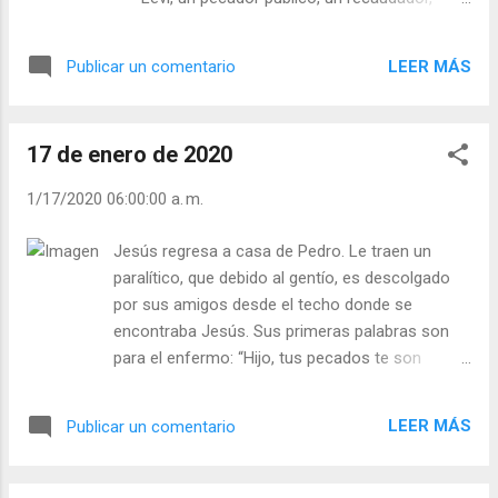
3 de la tarde. A esta hora eran degollados en el
también llamado Mateo (cfr. Mt. 9, 9). Todos
Templo los corderos, a los que los pecadores
estos tenían fama de ladrones e impuros
pasaban sus pecados. “Jesús cargó con
LEER MÁS
Publicar un comentario
pues debían tratar con paganos, el pueblo
nuestros pecados”. Juan el Bautista presenta y
los odiaba. Jesús pasa por sobre todas
llama a Jesús: “El ...
esas opiniones y llama a Leví a su
17 de enero de 2020
seguimiento. Santa Teresa de Jesús ora por
los pecadores, porque de ellos salió, guiada
1/17/2020 06:00:00 a. m.
por la misericordia de Jesús salvador. “¡Oh,
qué recia cosa os pido, verdadero Dios mío,
Jesús regresa a casa de Pedro. Le traen un
que queráis a quien no os quiere, que abráis
paralítico, que debido al gentío, es descolgado
a quien no os llama, que deis salud a quien
por sus amigos desde el techo donde se
gusta de estar enfermo y anda procurando
encontraba Jesús. Sus primeras palabras son
la enfermedad! Vos decís, Señor mío, que
para el enfermo: “Hijo, tus pecados te son
venís a buscar los pecadores; éstos, Señor,
perdonados”. Dios misericordioso, se vuelve
son los verdaderos pecadores. No miréis
compasivo con el pecador y el enfermo, lo
nuestra ceguedad, mi Dios, sino a la mucha
LEER MÁS
Publicar un comentario
reconcilia primero para introducirlo en la
sangre que derramó vuestro Hijo por
salvación.. La verdadera salvación está en la
nosotros. Resplandezca vuestra
reconciliación con Dios que se realiza con el