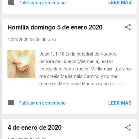
cegaba? Su egoísmo, el egoísmo que le
LEER MÁS
Publicar un comentario
pobreza y debilidad para que la convierta en
había ido pudriendo sus sentimientos y por
vida resucitada. “Pues la estrella/ es ya
eso sólo veía a enemigos y hacía ejecutar a
llegada, /vaya con los Reyes/ la mi
sus propios hijos y familiares. Los mag...
Homilía domingo 5 de enero 2020
manada./Vamos todos juntos/a ver el
Mesías, /pues vemos cumplidas/ ya las
1/04/2020 06:00:00 a. m.
profecías. /Pues en nuestros días, /es ya
llegada,/ vaya con los Reyes/ la mi manada./
Juan 1, 1-18 En la catedral de Nuestra
Llevémosle dones/ de grande valor,/ pues
Señora de Lübech (Alemania), están
vienen los Reyes,/ con tan gran hervor./
esculpidas estas frases: Me llamáis Luz y no
Alégrese hoy/ nuestra gran Zagala,/Vaya
me creéis Me llamáis Camino y no me
con los Reyes/ la mi manada./ No cures,
recorréis Me llamáis Maestro y no me seguís
Llorente,/ de buscar razón,/ para ver que es
Me llamáis Señor y no me servís Decís que
Dios/ aqueste Garzón./ Dale el corazón,/ y
soy rico y no me pedís Decís que soy
yo esté empeñada,/ Vaya con los Reyes/ la
LEER MÁS
Publicar un comentario
Misericordioso y no confiáis en Mí. Si no
mi manada.” (Poesía 17, En la fiesta de los
crees en la Palabra de Dios, ¿en qué palabra
Reyes) Julián Escobar. ...
crees? Si no crees en Dios, ¿en qué dioses
4 de enero de 2020
crees y adoras? Y si crees en Dios, ¿por qué
pasas de Él? Hoy las palabras son sólo