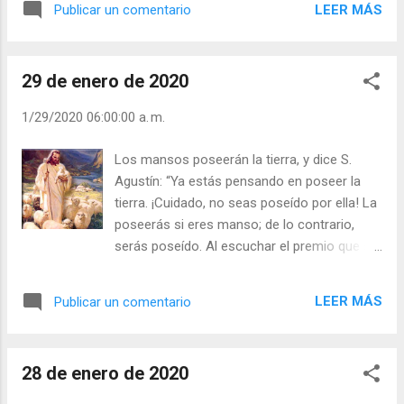
LEER MÁS
Publicar un comentario
eran mis nietos, pero ahora ya son jóvenes y yo
no tengo por qué aguantar chillidos de críos. -
¡Salió de la sacristía muy enfadada! ¿Somos
29 de enero de 2020
nosotros así? Julián Escobar. | Lecturas del Día
(+ Leer ). | Evangelio y Meditación (+ Leer ) | |
1/29/2020 06:00:00 a. m.
Santo del día (+ Leer ) | Laudes (+ Leer ) |
Vísperas (+ Leer ) |
Los mansos poseerán la tierra, y dice S.
Agustín: “Ya estás pensando en poseer la
tierra. ¡Cuidado, no seas poseído por ella! La
poseerás si eres manso; de lo contrario,
serás poseído. Al escuchar el premio que se
te propone: el poseer la tierra, no abras el
saco de la avaricia, que te impulsa a
LEER MÁS
Publicar un comentario
poseerla ya ahora tú solo, excluido cualquier
vecino. No te engañe el pensamiento.
Poseerás verdaderamente la tierra cuando
28 de enero de 2020
te adhieras a quien hizo el cielo y la tierra. En
esto consiste el ser manso: en no poner