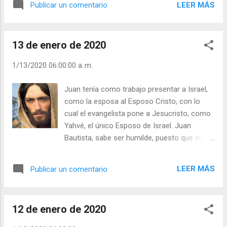
deseaba la salud…pensaba que serviría
LEER MÁS
Publicar un comentario
Eucaristía dominical, la lectura asidua de la
mucho más a Dios con salud” (Vida 6,5).
Palabra y la oración frecuente como diálogo
Julián Escobar. | Lecturas del Día (+ Leer ). |
con quien sabemos nos ama. El Sacramento
Evangelio y Med...
13 de enero de 2020
de la Reconciliación es otra fuente de
liberación interior, donde Jesús despliega
1/13/2020 06:00:00 a. m.
todo su poder sanador. Teresa de Jesús
sabe que con la oración y las obras, ayuda
Juan tenía como trabajo presentar a Israel,
tanto a la Iglesia como los teólogos y
como la esposa al Esposo Cristo, con lo
predicadores. “Todas ocupadas en oración
cual el evangelista pone a Jesucristo, como
por los defensores de la Iglesia y
Yahvé, el único Esposo de Israel. Juan
predicadores y letrados que la defienden,
Bautista, sabe ser humilde, puesto que su
ayudásemos en lo que pudiésemos a este
existencia, es referida a Jesucristo, ser
Señor mío” (CV 1,2). Julián Escobar. |
testigo de la luz, vivir para ÉL, como el amigo
Lecturas del Día (+ Leer ). | Evangelio y
LEER MÁS
Publicar un comentario
del Esposo. Cada cristiano desde su
Meditación (+ Leer ) | | Santo del día (+ Leer
bautismo está desposado con Cristo por la
) | Laudes (+ Leer ) | Vísperas (+ Leer ) |
fe, la esperanza y el amor, su trabajo, es ser
12 de enero de 2020
testigo y discípulo, en medio de nuestra
sociedad, de la verdad de Dios, que el