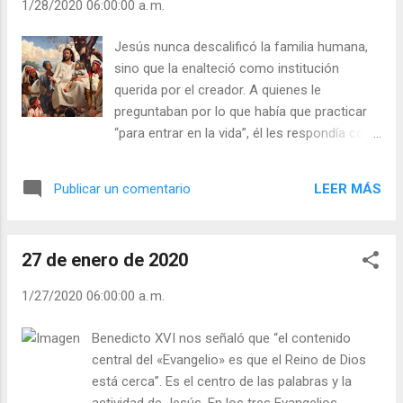
1/28/2020 06:00:00 a. m.
resistencia a Dios, de manera que en lo
bueno que haces sea él quien te agrade, no
Jesús nunca descalificó la familia humana,
tú mismo; y en lo malo que sufras no te
sino que la enalteció como institución
desagrade él, sino tú a ti mismo. No es poco
querida por el creador. A quienes le
agradarle a él, desagradándote a ti mismo,
preguntaban por lo que había que practicar
pues agradándote a ti le desagradarías a él”.
“para entrar en la vida”, él les respondía con
«Hay un varón poderoso que puede
algunos mandamientos del decálogo, entre
salvarte.» Al oír esto, sonríe, se alegra y
ellos el de “honrar padre y madre” (Mc
recobra el ánimo. Pero si se le dice: «Dios te
LEER MÁS
Publicar un comentario
10,19). A quienes, so pretexto de piedad y de
libra», se queda desesperanzado y como
dar limosnas al templo, descuidaban la
helado. ¡Te promete socorro un mortal, y te
atención a sus padres necesitados, les
gozas; te lo promete e...
27 de enero de 2020
reprochó que “sustituían el mandamiento de
Dios por tradiciones humanas” (Mc 7,9).
1/27/2020 06:00:00 a. m.
Jesús no nos invita a menospreciar ningún
valor humano, tampoco el familiar; pero
Benedicto XVI nos señaló que “el contenido
desea que la opción por el Reino, por el
central del «Evangelio» es que el Reino de Dios
proyecto del Padre, sea la nueva óptica con
está cerca”. Es el centro de las palabras y la
que contemplemos todo, y el único valor
actividad de Jesús. En los tres Evangelios