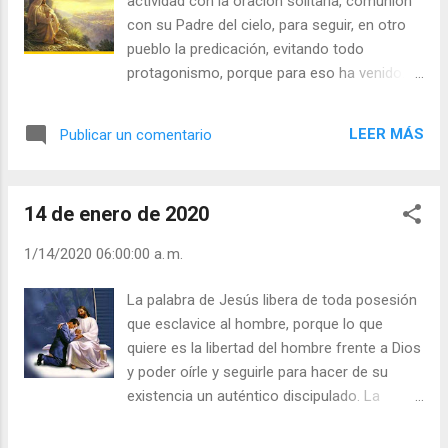
actividad con la oración solitaria, comunión
ritmo de alegría y sinsabores todo esto en
con su Padre del cielo, para seguir, en otro
medio de grandes trabajos. “Si no nos
pueblo la predicación, evitando todo
determinamos a tragar de una vez la muerte
protagonismo, porque para eso ha venido.
y la falta de salud, nunca haremos nada” (CV
La Iglesia primitiva aprendió que esa
10, 8). Julián Escobar. | Lecturas del Día (+
generosidad a la predicación es el primer
Leer ). | Evangelio y Meditación (+ Leer ) | |
LEER MÁS
Publicar un comentario
paso para llevar a los hombres de todos los
Santo del día (+ Leer ) | Laudes (+ Leer ) |
tiempos a las fuentes de la salvación.
Vísperas (+ Leer ) |
También hoy Jesús sigue sanando, desde lo
14 de enero de 2020
interior al hombre por la fuerza de su Espíritu
con la palabra de vida y luz venida del cielo
1/14/2020 06:00:00 a. m.
para liberar de toda esclavitud. La buena
fama de Jesús es aurora de la entrada del
La palabra de Jesús libera de toda posesión
Evangelio en nuestras vidas. La Santa Teresa
que esclavice al hombre, porque lo que
siempre tuvo mala salud, sin embargo, eso
quiere es la libertad del hombre frente a Dios
no la detuvo para emprender grandes
y poder oírle y seguirle para hacer de su
empresas. San José fue su médico
existencia un auténtico discipulado. La
celestial. “Determiné acudir a los médicos
comunidad eclesial ofrece momentos
del cielo para que me sanasen, que todavía
claves para el encuentro con Jesús: la