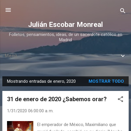
Ir al contenido principal
Julián Escobar Monreal
Folletos, pensamientos, ideas, de un sacerdote católico en
Madrid
Menú
Mostrando entradas de enero, 2020
MOSTRAR TODO
E
n
31 de enero de 2020 ¿Sabemos orar?
t
r
1/31/2020 06:00:00 a. m.
a
d
El emperador de México, Maximiliano que