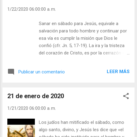
del mundo. Esta síntesis que hace el
1/22/2020 06:00:00 a. m.
evangelista quiere ser una imagen de la
humanidad reunida junto al resucitado. La
Sanar en sábado para Jesús, equivale a
Iglesia reúne en torno al altar de la Palabra y
salvación para todo hombre y continuar por
la Eucaristía al pueblo de Dios y desde ahí
esa vía es cumplir la misión que Dios le
comunica la fuerza redentora y sanadora
confió (cfr. Jn. 5, 17-19). La ira y la tristeza
como enviado del Padre. Teresa de Jesús,
del corazón de Cristo, es por la cerrazón de
experimentó al Señor que se presentó
sus interlocutores, su palabra salvadora
muchas veces en su vida con un propósito:
produce en ellos que se sumerjan en las
mostrarle el camino de su sacratísima
LEER MÁS
Publicar un comentario
tinieblas de sus siniestros pensamientos
Humanidad para una oración más
que asesinan al enviado de Dios. Esa actitud
cristológica y eclesial. “Hase de notar
del corazón de Cristo, revela su misión
también que en cada merced que el Señor
21 de enero de 2020
salvadora y toda su persona. Su tarea es
me hacía de vi...
anunciar la vida, comunicarla a quien cree,
1/21/2020 06:00:00 a. m.
salva de la muerte, al que acepta su
mensaje. La Iglesia es hoy la que defiende la
Los judíos han mitificado el sábado, como
vida desde su concepción hasta su deceso
algo santo, divino, y Jesús les dice que «el
natural, pues cree que la vida es don de Dios