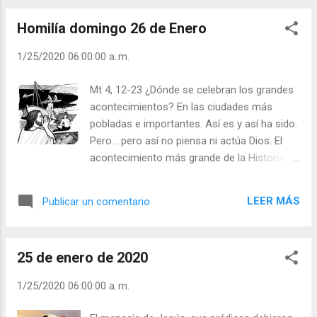
hombres» en mi familia, en mi trabajo, entre
Homilía domingo 26 de Enero
mis amigos y conocidos. Que no dude, que
no me quede en mi barca -en mi vida, en mis
1/25/2020 06:00:00 a. m.
cosas-; que te siga de cerca. Y entonces,
me enseñarás a vivir lo ordinario -mi vida
Mt 4, 12-23 ¿Dónde se celebran los grandes
ordinaria- de modo extraordinario. Dios llama
acontecimientos? En las ciudades más
personalmente, por su nombre, a cada
pobladas e importantes. Así es y así ha sido.
hombre; pero, desde el principio, “fue
Pero… pero así no piensa ni actúa Dios. El
voluntad de Dios santificar y salvar a los
acontecimiento más grande de la Historia
hombres. Julián Escobar. | Lecturas del Día
Humana tuvo lugar en una aldea llamada
(+ Leer ). | Evangelio y Meditación (+ Leer ) | |
Belén (casa de pan) y la prolongación de ese
Santo del día (+ Leer ) | Laudes (+ Leer ) |
LEER MÁS
Publicar un comentario
acontecimiento en un pequeño pueblo de
Vísperas (+ Leer ) |
pésima fama: Nazaret (mirador, flor = la flor
de Galilea) y de Israel, el territorio más
25 de enero de 2020
paganizado hasta el punto de ser llamada
despectivamente: “Galilea de los gentiles”.
1/25/2020 06:00:00 a. m.
Jesús respeta los pasos y tiempos
marcados por el Padre, y la voluntad del