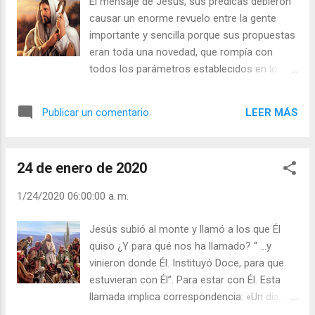
El mensaje de Jesús, sus prédicas debieron
Padre es empezar a ser LUZ para los más
causar un enorme revuelo entre la gente
alejados. La misión de Jesús, y hoy la de
importante y sencilla porque sus propuestas
todos los cristianos, fue misionera y
eran toda una novedad, que rompía con
universal. Ésta es la Misión de la Iglesia,
todos los parámetros establecidos en lo
hacerse presente en el Mundo. Los rabinos
religioso, social y político, como por ejemplo
de la época de Jesucristo, abrían escuelas, y
las bienaventuranzas, el tema de orar por los
allí esperaban y recibían a sus discípulos.
LEER MÁS
Publicar un comentario
enemigos, el sentido de amor al prójimo, la
Jesús, en cambio, sale a buscarlos por los
pobreza, la puerta estrecha, etc. No extraña
pueblos y aldeas, y les predica y enseña en
entonces que digan está fuera de sí. Si
cualquier parte. ¿Por qué no s...
24 de enero de 2020
Cristo fue incomprendido en su tiempo, por
las autoridades religiosas, por el poder
1/24/2020 06:00:00 a. m.
político, por sus parientes y discípulos hasta
que llegó la luz pascual, no es de extrañar la
Jesús subió al monte y llamó a los que Él
incomprensión que vive hoy en nuestra
quiso ¿Y para qué nos ha llamado? “ …y
sociedad. Él es siempre bandera discutida y
vinieron donde Él. Instituyó Doce, para que
suscita las más variadas reacciones. Si nos
estuvieran con Él”. Para estar con Él. Esta
guiamos por solo lo razonable, no
llamada implica correspondencia: «Un día,
llegaremos muy lejos como discípulos de
quizá un amigo, un cristiano corriente igual a