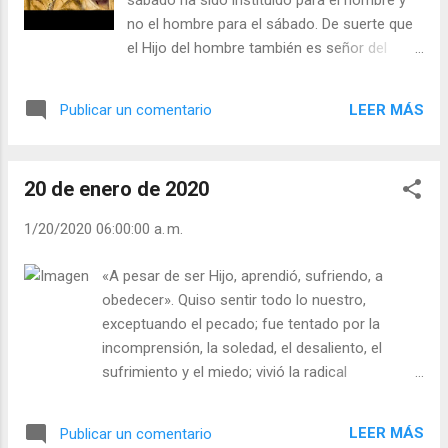
sábado ha sido instituido para el hombre y
y propone el camino del Evangelio como
no el hombre para el sábado. De suerte que
encuentro con la salvación que Jesús nos
el Hijo del hombre también es señor del
trajo a todos los hombres. Teresa de Jesús,
sábado». Jesús no quiere que la norma esté
vivió y propone el camino de la oración
por encima de la persona hasta agobiarla. La
como la mejor arma para abrir, con la gracia
LEER MÁS
Publicar un comentario
norma es para ayudar a al persona: «Mi yugo
del Espíritu Santo, el corazón endurecido por
es ligero, yo os doy descanso. El Hijo del
el pecado. Teresa lo vivió y lo propone como
hombre es el verdadero señor del sábado.
camino de entrega...
20 de enero de 2020
Pues el Hijo del hombre es ahora el sábado
de Israel; es nuestro modo de comportarnos
1/20/2020 06:00:00 a. m.
como Dios» (rabino Neusner). Esto significa,
para un judío, ponerse en lugar de Moisés,
«A pesar de ser Hijo, aprendió, sufriendo, a
como el nuevo Moisés que explica en
obedecer». Quiso sentir todo lo nuestro,
nombre de Dios la ley y su lugar. Está en
exceptuando el pecado; fue tentado por la
juego la reivindicación de autoridad por parte
incomprensión, la soledad, el desaliento, el
de Jesús: «Ahora Jesús está en la montaña
sufrimiento y el miedo; vivió la radical
y ocupa el lugar de la Torá… Tu maestro ¿es
experiencia humana del dolor, la muerte y la
Dios?"» (id). Hoy como ayer, tomamos el
limitación, exactamente como nosotros. Esto lo
rábano por las hojas, y entendemos muchas
LEER MÁS
Publicar un comentario
coloca ya para siempre a nuestro lado porque la