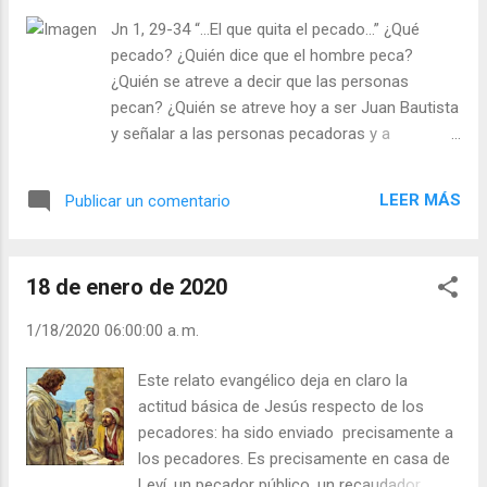
desventurada secta. Diome gran fatiga, y
Jn 1, 29-34 “…El que quita el pecado…” ¿Qué
como si yo pudiera algo o fuera algo, lloraba
pecado? ¿Quién dice que el hombre peca?
con el Señor y le suplicaba remediase tanto
¿Quién se atreve a decir que las personas
mal. Parecíame que mil vidas pusiera yo para
pecan? ¿Quién se atreve hoy a ser Juan Bautista
remedio de un alma de las muchas que allí
y señalar a las personas pecadoras y a
se perdían. Y como me vi mujer y ruin e
Jesucristo como el único Salvador? Lo
imposibilitada de aprovechar en lo que yo
peligroso no es que los hombres de hoy se
quisiera en el servicio del Señor, y toda mi
LEER MÁS
Publicar un comentario
declaren agnósticos, ateos o light. Lo
ansia era, y aún es, que pues tiene tantos
lamentable es que los creyentes no proclamen
enemigos y tan pocos amigos, que ésos
su amor, su entusiasmo por vivir el Evangelio y
fuesen buenos, determiné a hacer es...
18 de enero de 2020
proclamarlo. El escritor Julien Green , al hablar
de las reuniones de los cristianos, decía que “
1/18/2020 06:00:00 a. m.
todo el mundo creía, pero nadie gritaba de
asombro, de felicidad ”. ¿No es para asombrarse
Este relato evangélico deja en claro la
y gritar de felicidad creer que Jesús nos limpia
actitud básica de Jesús respecto de los
de nuestros pecados? ¿Por qué no lo gritamos?
pecadores: ha sido enviado precisamente a
¿Nos avergonzamos de que Jesucristo sea
los pecadores. Es precisamente en casa de
nuestro salvador? Jesús murió en la Cruz a las
Leví, un pecador público, un recaudador,