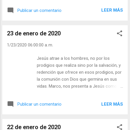
Cristo Jesús, entendiendo por razonable, lo
ti, te descubrió un panorama profundo y
que hace todo el mundo, es muy pobre
LEER MÁS
Publicar un comentario
nuevo, siendo al mismo tiempo viejo como
como concepto y como realidad, se queda
el Evangelio. Te sugirió la posibilidad de
en la mediocridad egoísta. Sólo el camino
empeñarte seriamente en seguir a Cristo, en
del amor nos transforma en lo...
23 de enero de 2020
ser apóstol de apóstoles. Tal vez perdiste
entonces la tranquilidad y no la recuperaste,
1/23/2020 06:00:00 a. m.
convertida en paz, hasta que libremente,
porque te dio la gana —que es la razón más
Jesús atrae a los hombres, no por los
sobrenatural—, respondiste que sí a Dios. Y
prodigios que realiza sino por la salvación, y
vino la alegría, recia, constante, que sólo
redención que ofrece en esos prodigios, por
desaparece cuando te apartas de El» (San
la comunión con Dios que germina en sus
Josemaría). Santa Teresa del Niño Jesús
vidas. Marco, nos presenta a Jesús como la
dice sobre el misterio de la vocación: “No
fuente oculta de salvación, el divino medico
voy a hacer otra cosa sino: comenzar a
de la salud eterna de una sociedad enferma
cantar lo que he de repetir eternamente -
LEER MÁS
Publicar un comentario
y necesidad de redención. Si el Cristo
¡¡¡las misericordias del Señor!!! (cf Sal
terreno atraía de esa forma, mucho más
88,1)...Abriendo el Santo Evangelio, mis ojos
desde su cruz y resurrección, los quiere
han topado con e...
22 de enero de 2020
llevar a la vida divina a todos los hombres