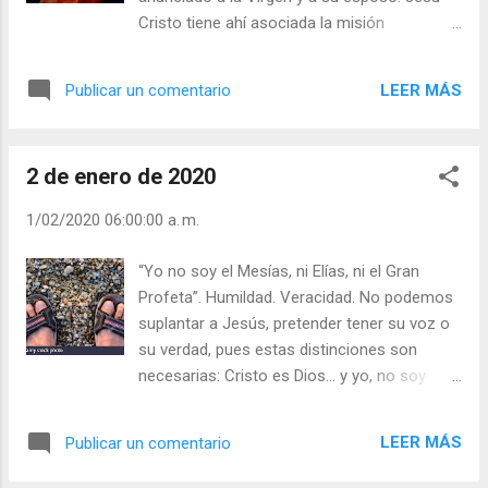
mamá, porque yo cuido de ella. Te quiero, te
Cristo tiene ahí asociada la misión
queremos". Julián Escobar. | Lecturas del Día
(Jesús=Salvador) a su persona
(+ Leer ). | Evangelio y Meditación (+ Leer ) | |
(Cristo=Mesías, el ungido, el hijo de Dios).
Santo del día (+ Leer ) | Laudes (+ Leer ) |
LEER MÁS
Publicar un comentario
También es inseparable del verdadero
Vísperas (+ Leer ) |
cristiano la actitud apostólica, al participar
de la filiación divina en Cristo participamos
2 de enero de 2020
también de su misión redentora. Juan el
Bautista, al ver a Jesús, pronunció estas
1/02/2020 06:00:00 a. m.
palabras: «Éste es el Cordero de Dios, que
quita el pecado del mundo» (Jn 1,29). Es la
“Yo no soy el Mesías, ni Elías, ni el Gran
primera vez que sale esta expresión en el
Profeta”. Humildad. Veracidad. No podemos
Nuevo Testamento, la primera vez que se
suplantar a Jesús, pretender tener su voz o
aplica a Jesús. ¿Qué significan estas
su verdad, pues estas distinciones son
palabras, que en la liturgia romana se
necesarias: Cristo es Dios... y yo, no soy
pronuncian antes de comulgar? San Cirilo de
más que un pobre ser limitado. Sí, Cristo es
Alejandría (380-444) explica: “Un solo
Santo... y yo, un pobre y débil pecador. Si,
Cordero ha muerto por todos, aquel que
LEER MÁS
Publicar un comentario
Cristo es Señor... y yo, hago lo que puedo
guarda todo el rebaño de los hombres para
para seguirle. La Iglesia está ligada a Cristo,