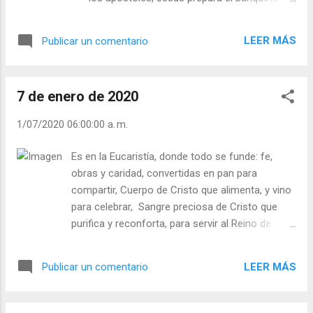
acabe?” (CV 12,2 Julián Escobar. | Lecturas del
para su pueblo. Este milagro es anuncio de
Día (+ Leer ). | Evangelio y Meditación (+ Leer ) | |
la Eucaristía, pero ahí, si bien saciaron su
...
LEER MÁS
Publicar un comentario
hambre, no comprendieron el sentido
fraterno que Jesús les quiso imprimir en
todo su significado. Nosotros tenemos la
7 de enero de 2020
oportunidad de hacer este milagro, cada vez
que participamos en la Eucaristía, multiplicar
1/07/2020 06:00:00 a. m.
el pan para el hermano que lo necesita. El
amor de Jesús por nosotros se hace Pan de
Es en la Eucaristía, donde todo se funde: fe,
vida, nuestro trabajo entregárselo a ellos.
obras y caridad, convertidas en pan para
Teresa de Jesús nos invita a que
compartir, Cuerpo de Cristo que alimenta, y vino
alimentados por la Eucaristía sirvamos al
para celebrar, Sangre preciosa de Cristo que
prójimo: “No está el amor de Dios…sino en
purifica y reconforta, para servir al Reino de
servir con justicia y fortaleza de ánimo y
Dios. Fe y amor don divino y responsabilidad
humildad” (V 11,13) Julián Escobar. |
nuestra que conforma la vida del cristiano y la
Lecturas del Día (+ Leer ). | Evangelio y
LEER MÁS
Publicar un comentario
comunidad eclesial. Santa Teresa de Jesús
Meditación (+ Leer ) | | Santo del día (+ Leer
enseña: “Los que sirven a Dios y le quieren servir
) | Laudes (+ Leer ) | Vísperas ...
¿por qué han de dejar la oración…? Cierto les he