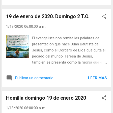
veces la moral como cumplir cosas.
resurrección no consistió en alejarse de su
Estamos muy contaminados por cuanto dijo
propia humanidad, sino en asumirla eternamente
Kant (en “Lo bello y...
19 de enero de 2020. Domingo 2 T.O.
glorificada en Dios. Esto nos da confianza: tú me
entiendes, Jesús, has pasado por esto… se dice
1/19/2020 06:00:00 a. m.
«consumado» en la entrega interior total que te
animó, Señor, hasta llegar a la consumación, a la
El evangelista nos remite las palabras de
perfección (G. Mora). Julián Escobar. | Lecturas
presentación que hace Juan Bautista de
del Día (+ Leer ). | Evangelio y Meditación (+ Leer
Jesús, como el Cordero de Dios que quita el
) | | Santo del día (+ Leer ) | Laudes (+ Leer ) |
pecado del mundo. Teresa de Jesús,
Vísperas (+ Leer ) |
también se presenta como la monja que en
tiempos de turbulencia, tiempos de la
reforma y contra reforma católica del s. XVI,
LEER MÁS
Publicar un comentario
en la Iglesia y el mundo, quiere hacer lo que
le corresponde: vivir su consagración
bautismal y religiosa. “En este tiempo
Homilía domingo 19 de enero 2020
vinieron a mi noticia los daños de Francia y
el estrago que habían hecho estos
1/18/2020 06:00:00 a. m.
luteranos, y cuánto iba en crecimiento esta