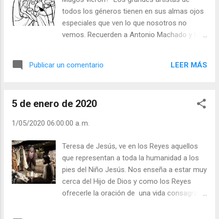
Se cumple en Cristo, la palabra de Isaías,
todos los géneros tienen en sus almas ojos
también los pueblos paganos, pueden recibir
especiales que ven lo que nosotros no
el cumplimiento de las promesas hechas a
vemos. Recuerden a Antonio Machado y la
Israel. Julián Escobar. | Lecturas del Día (+
poesía que le hizo a un olmo seco. Un olmo
Leer ). | Evangelio y Meditación (+ Leer ) | |
medio podrido y abandonado, al borde del
Santo del día (+ Leer ) | Laudes (+ Leer ) |
LEER MÁS
Publicar un comentario
camino. Machado, con el corazón
Vísperas (+ Leer ) |
destrozado por la grave enfermedad de su
joven esposa de 18 años, vio reverdecer
5 de enero de 2020
aquel olmo en primavera y así vio revivir a su
esposa. Un bloque de mármol abandonado
1/05/2020 06:00:00 a. m.
en una cantera. Miguel Ángel vio en él lo que
podía hacer. Sacó la Piedad. ¡Tiene ojos que
Teresa de Jesús, ve en los Reyes aquellos
ven lo que la mayoría no vemos! Quien
que representan a toda la humanidad a los
busca a Dios encuentra personas y cosas
pies del Niño Jesús. Nos enseña a estar muy
maravillosas, porque Dios es el único
cerca del Hijo de Dios y como los Reyes
colirium que limpia los ojos del corazón para
ofrecerle la oración de una vida consagrada
ver sin prejuicios y egoísmos. Herodes era
a ÉL, el incienso de nuestra oración y
un ciego, aunque sus ojos vieran. ¿Qué le
contemplación y la mirra de nuestra