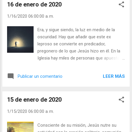
misericordia en tan crecida maldad; mirad,
16 de enero de 2020
perdón de los pecados. El Hijo del Hombre
S...
perdona los pecados por potestad propia, él
1/16/2020 06:00:00 a. m.
mismo que vendrá con poder y gloria al final de
los tiempos. Teresa de Jesús se sabe pecadora
Era, y sigue siendo, la luz en medio de la
pero profundamente amada por Jesús salvador.
oscuridad. Hay que añadir que este ex
“En los santos que después de ser pecadores el
leproso se convierte en predicador,
Señor hallaba yo mucho consuelo,
pregonero de lo que Jesús hizo en él. En la
pareciéndome…que como los había el Señor
Iglesia hay miles de personas que apuestan
perdonado, podía hacer a mí; salvo que una
por los marginados de hoy: hambrientos,
cosa me desconsolaba, como he dicho: que a
refugiados, ancianos, encarcelados,
ellos solo una vez los había El Señor llamado y
LEER MÁS
Publicar un comentario
enfermos etc. Éstos han comprendido que
no tornaban a caer, y a mí eran ya tantas que
el amor no margina a nadie, como Jesús,
esto me fatigaba. Mas considerand...
ellos hacen presente el Espíritu sanador y el
15 de enero de 2020
amor del Padre por cada uno de sus hijos
necesitados. Hay que asumir la falta de
1/15/2020 06:00:00 a. m.
salud, como signo de madurez y humildad,
pero no detenerse sólo en ello, sino que
Consciente de su misión, Jesús nutre su
seguir adelante. Santa Teresa aprendió al