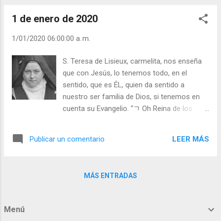
su Dios y Padre, uno por todos para someter
pero tiene también un lado humano y
a todos a Dios, uno por todos para
1 de enero de 2020
pecador. Es bueno saber distinguir esto, al
ganarlos...
mismo tiempo que vemos a Cristo en su
1/01/2020 06:00:00 a. m.
Iglesia. Ayúdanos, Señor, a reconocer tu
grandeza, y nuestra pequeñez, como Juan
S. Teresa de Lisieux, carmelita, nos enseña
Bautista. Lo que hacían los antiguos
que con Jesús, lo tenemos todo, en el
esclavos a su amo, cuando se arrodillaban a
sentido, que es ÉL, quien da sentido a
sus pies para desatarles las sandalias...
nuestro ser familia de Dios, si tenemos en
Juan, ni de esto se encuentra digno... ¡Qué
cuenta su Evangelio. “ﾡ Oh Reina de los
bien sabía expresarlo, san Agustín
mártires…Ya te ves obligada / a abandonar
convertido!: "¡Tarde te amé, hermosura
el suelo de tu patria / por escapar, huyendo,
soberana, tarde te amé! Y Tú estabas dentro
LEER MÁS
Publicar un comentario
/ del furor sanguinario de un envidioso rey./
de mí y yo afuera, y así por fuera te buscaba;
Jesús duerme tranquilo/ bajo los suaves
y me lanzaba sobre estas cosas hermosas
pliegues de tu velo/ cuando José te advierte
que Tú creaste. Tú esta...
MÁS ENTRADAS
que hay que partir aprisa. / Y es pronta tu
obediencia:/ tú partes sin demora y sin
razonamientos…/ ¿Qué te importa el
Menú
destierro? ¿No es, acaso, Jesús la patria de