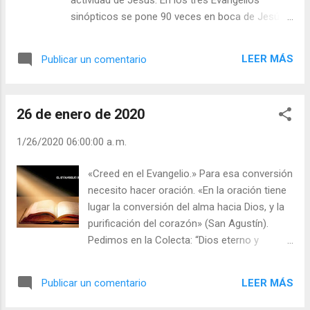
absoluto. Por lo que respecta a la familia,
sinópticos se pone 90 veces en boca de Jesús.
Jesús ha elegido poco antes un grupo de
Después de Pascua, se habla más del Reino de
seguidores, que son los que le van
Cristo, y de la Iglesia. Reino de Cristo es ya el
entendiendo, que constituyen su nueva
LEER MÁS
Publicar un comentario
inicio de la Iglesia. No son dos cosas distintas,
familia. Su deseo es que la familia carnal se
aunque luego las personas seamos pecadores,
convierta también en la familia de fe; y no
las instituciones sean frágiles... La Iglesia tiene
todos lo logran con la misma rapidez. De p...
26 de enero de 2020
esta misión de “anunciar el Reino de Cristo y
establecerlo en medio de las gentes” (LG 5),
1/26/2020 06:00:00 a. m.
mostrar a Jesús, con la vida de los santos: la
Iglesia misma constituye en la tierra el germen y
«Creed en el Evangelio.» Para esa conversión
principio de este Reino. Por otro lado es
necesito hacer oración. «En la oración tiene
sacramento, signo e instrumento de la íntima
lugar la conversión del alma hacia Dios, y la
unión con Dios y de la unidad de todo el género
purificación del corazón» (San Agustín).
humano, ella es, por tanto, “el Reino de Cristo
Pedimos en la Colecta: “Dios eterno y
presente ya en el misterio” (LG 3), pero
todopoderoso: conduce nuestra vida por el
solamente en germen e inicio, apuntando a su
camino de tus mandamientos, para que,
realización definitiva que llegará con el fin y el
LEER MÁS
Publicar un comentario
unidos a tu Hijo amado, podamos producir
cumplimiento de la h...
frutos abundantes”, ser «pescador de