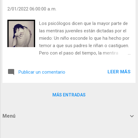
Salvación. Y es que el Amor, y “Dios es
2/01/2022 06:00:00 a. m.
Amor”, todo lo transforma en lo mejor. El
amor es la savia de la vida. - ¿Se interesa
Los psicólogos dicen que la mayor parte de
usted por el Amor de Dios? - ¿Vive de cara a
las mentiras juveniles están dictadas por el
dios o de espaldas a Él? Julián Escobar. |
miedo: Un niño esconde lo que ha hecho por
Lecturas del Día (+ Leer ). | Evangelio y
temor a que sus padres le riñan o castiguen.
Meditación (+ Leer ) | | Santo del día (+ Leer
Pero con el paso del tiempo, la mentira
) | Laudes (+ Leer ) | Vísperas (+ Leer ) |
puede convertirse en costumbre y un modo
de esconderse ante su irresponsabilidad. No
LEER MÁS
Publicar un comentario
es mentir guardar silencio en vez de revelar
un secreto. No es mentir sonreír para ocultar
un dolor para no hacer sufrir a los demás.
MÁS ENTRADAS
Hay que decir la verdad cuando mintiendo se
hace daño. - ¿Es usted un mentiroso nato? -
¿Usa la mentira como excusa? Te tienes por
Menú
persona sincera, pero tu sinceridad es falsa.
Aireas las faltas de los demás, charlas y
charlas sobre los defectos de los demás… y