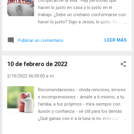
complicarme la vida”. Hay personas que
hacen lo justo en casa y lo justo en el
trabajo. ¿Debe un cristiano conformarse con
hacer lo justo? Sigo a Jesús, lo justo. Rezo,
lo justo. Frecuento los sacramentos lo justo.
Soy bueno, lo justo. Colaboro con la
LEER MÁS
Publicar un comentario
parroquia, lo justo. Para crecer como
persona y como cristiano no hay que
conformarse con “dar lo justo”. Dios no nos
10 de febrero de 2022
ama lo “justo”, su amor es infinito.
Jesucristo no nos salvó lo “justo”, sino
2/10/2022 06:00:00 a. m.
hasta el extremo. - ¿Te conformas con amar
lo justo? - ¿Vives un cristianismo de
Recomendaciones - olvida rencores, errores
mínimos? Julián Escobar. | Lecturas del Día
e incomprensiones - ámate a ti mismo, a tu
(+ Leer ). | Evangelio y Meditación (+ Leer ) | |
familia, a tus prójimos - mira siempre con
Santo del día (+ Leer ) | Laudes (+ Leer ) |
ilusión y confianza - sé útil para los demás
Vísperas (+ Leer ) |
¿Qué ganas con ir a la luna si no eres capaz
de ir a tu corazón y preguntarle lo que más
anhela? Pon en tu corazón: “Señor, mi