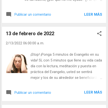
dónde has andado… y, a pesar de todo”, no
ha permitido que mi vida se haya roto en mil
deja de ser amigo tuyo. Julián Escobar. |
pedazos?”. Tú no te dejaste ayudar por Dios.
Lecturas del Día (+ Leer ). | Evangelio y
LEER MÁS
Publicar un comentario
Abofeteaste a Cristo, ¿y ahora le culpas a Él de
Meditación (+ Leer ) | | Santo del día (+ Leer
tu vida rota? Es más; Dios ayuda a quien se deja
) | Laudes (+ Leer ) | Vísperas (+ Leer ) |
ayudar, ayuda a quien se ayuda a sí mismo. -
13 de febrero de 2022
¿Blasfemas? - ¿Ignoras a Dios cuando todo te
va bien? “Trabaja como si todo dependiera de ti
2/13/2022 06:00:00 a. m.
aunque sepas que todo depende de Dios” , pues
Dios ayuda a la persona que se ayuda, y no
¡Stop! ¡Ponga 5 minutos de Evangelio en su
puede ayudar a la persona que no se aprecia y
vida! Sí, con 5 minutos que llene su vida cada
esfuerza por ser mejor. Julián Escobar. |
día con la lectura, meditación y puesta en
Lecturas del Día (+ Leer ). | Evangelio y
práctica del Evangelio, usted se sentirá
Meditación (+ Leer ) | | Santo del día (+ Leer ) |
mejor y los de su alrededor se beneficiarán
Laudes (+ Leer ) | Vísperas (+ Leer ) |
de ello. ¡Stop! ¿El trabajo te ha agobiado?
¿Te sientes cansado y sin ánimos de leer?
LEER MÁS
Publicar un comentario
Aquí te ofrecemos unos sorbitos para
refrescar tu mente, tu corazón y tu alma.
Tómatelo (léelos) tumbado bajo una