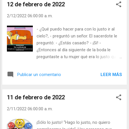
12 de febrero de 2022
sombrilla y refrescándote con un tinto de
verano. Julián Escobar. | Lecturas del Día (+
2/12/2022 06:00:00 a. m.
Leer ). | Evangelio y Meditación (+ Leer ) | |
Santo del día (+ Leer ) | Laudes (+ Leer ) |
- ¿Qué puedo hacer para con lo justo ir al
Vísperas (+ Leer ) |
cielo?, - preguntó un señor. El sacerdote le
preguntó: - ¿Estás casado? - ¡Sí! -
¿Entonces al día siguiente de la boda le
preguntaste a tu mujer qué era lo justo que
tenías que amar para hacerla feliz? Seguro
que no. Quien ama no se conforma con lo
LEER MÁS
Publicar un comentario
“justo”, sino que busca lo máximo. Julián
Escobar. | Lecturas del Día (+ Leer ). |
Evangelio y Meditación (+ Leer ) | | Santo del
11 de febrero de 2022
día (+ Leer ) | Laudes (+ Leer ) | Vísperas (+
Leer ) |
2/11/2022 06:00:00 a. m.
¡Sólo lo justo! “Hago lo justo, no quiero