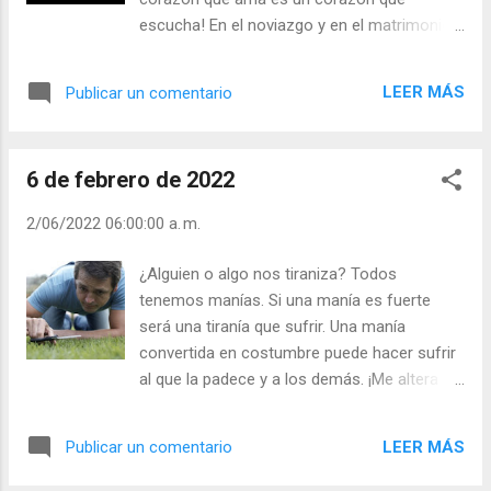
escucha! En el noviazgo y en el matrimonio,
la relación, la convivencia es de calidad.
Cuando se hablan y se escuchan con interés
LEER MÁS
Publicar un comentario
y agrado. - ¿Qué necesito para estar con
alguien? - Saber escuchar. - ¿Y para contraer
matrimonio? - Saber amar y saber escuchar.
6 de febrero de 2022
Si no es así, no te cases. - ¿Sabes
escuchar? Julián Escobar. | Lecturas del Día
2/06/2022 06:00:00 a. m.
(+ Leer ). | Evangelio y Meditación (+ Leer ) | |
Santo del día (+ Leer ) | Laudes (+ Leer ) |
¿Alguien o algo nos tiraniza? Todos
Vísperas (+ Leer ) |
tenemos manías. Si una manía es fuerte
será una tiranía que sufrir. Una manía
convertida en costumbre puede hacer sufrir
al que la padece y a los demás. ¡Me altera
los nervios si me saca de mi rutina! Un
cambio de paisaje, de clima, de habitación,
LEER MÁS
Publicar un comentario
altera a hombres y mujeres de toda edad y
condición. Hay miedos irracionales, miedos