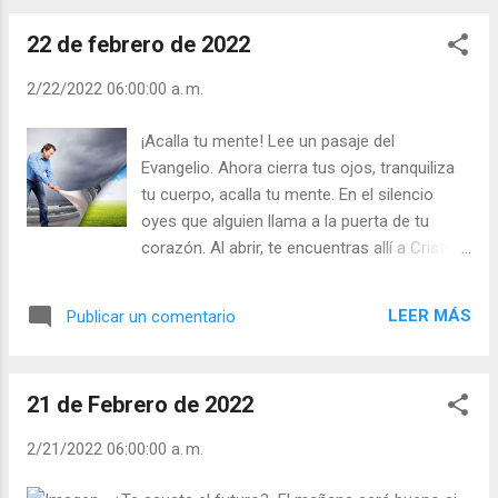
| Vísperas (+ Leer ) |
Cristo”. Hagamos de hoy también día de
22 de febrero de 2022
regalos, día de ilusiones: de expresar amor y
estima. - ¿Eres un valioso regalo para los
2/22/2022 06:00:00 a. m.
demás? - ¿Te buscan o te rehuyen? Eleva el
ancla de tu pasotismo u orgullo. Eleva velas
¡Acalla tu mente! Lee un pasaje del
al viento del amor sincero. Abre tu corazón a
Evangelio. Ahora cierra tus ojos, tranquiliza
Dios y sé estrella para los demás que les
tu cuerpo, acalla tu mente. En el silencio
conduzcan a Cristo. Julián Escobar. |
oyes que alguien llama a la puerta de tu
Lecturas del Día (+ Leer ). | Evangelio y
corazón. Al abrir, te encuentras allí a Cristo. -
Meditación (+ Leer ) | | Santo del día (+ Leer
¿Cuál es tu reacción? Le invitas a entrar. Le
) | Laudes (+ Leer ) | Vísperas (+ Leer ) |
ofreces asiento. Inicias una conversación.
LEER MÁS
Publicar un comentario
¿Le hablas de tus intenciones, de tus planes,
de tus temores o esperanzas…? Esto está
bien, pero, ¿escuchas lo que Él te dice o
21 de Febrero de 2022
quiere decirte, como hizo María, o eres
como su hermana Marta? A Cristo no sólo
2/21/2022 06:00:00 a. m.
hay que acogerlo, sino escucharlo, disfrutar
de su compañía. Dijo Jesús: “Felipe, tanto