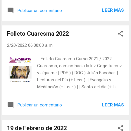
Laudes (+ Leer ) | Vísperas (+ Leer ) |
hijos de Dios y hermanos nuestros? Pero,
LEER MÁS
Publicar un comentario
¿sirve para algo orar? Josué dirigía el
combate contra los amalecitas, mientras
Moisés oraba a Dios con sus brazos
Folleto Cuaresma 2022
extendidos, los israelitas ganaban. Si Moisés
bajaba los brazos, perdían (Ex 17, 11). Las
2/20/2022 06:00:00 a. m.
personas que oran, ven y actúan con
perspectiva, no como caballos furiosos y
Folleto Cuaresma Curso 2021 / 2022
desbocados. Antes de hablar, piensa qué vas
Cuaresma, camino hacia la luz Coge tu cruz
a decir. Antes de obrar, piensa qué vas a
y sígueme ( PDF ) ( DOC ) Julián Escobar. |
hacer. - ¿Oras con frecuencia? - ¿Qué le
Lecturas del Día (+ Leer ). | Evangelio y
pides al Señor? No seas una veleta movida
Meditación (+ Leer ) | | Santo del día (+ Leer
al antojo de modas o amigos. Reza antes de
) | Laudes (+ Leer ) | Vísperas (+ Leer ) |
tomar decisión o emprender un camino.
Julián Escobar. | Lecturas del Día (+ Leer ). |
LEER MÁS
Publicar un comentario
Evangelio y Meditación (+ Leer ) | | Santo del
día (+ Leer ) | Laudes (+ Leer ) | Vísperas (+
Leer ) |
19 de Febrero de 2022