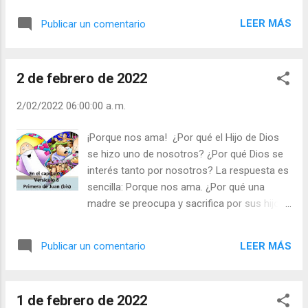
interrupción, te doy el caballo. - Me lo has
LEER MÁS
Publicar un comentario
puesto fácil. Comienzo… Padre Nuestro que
estás en el Cielo… Se detuvo, y le preguntó a
san Benito: - ¿Me darás el caballo con su
2 de febrero de 2022
silla y los demás arreos? ¡Se dio cuenta de
que había perdido la apuesta! Orar no es
2/02/2022 06:00:00 a. m.
decir palabras, recitar oraciones, es
sintonizar el corazón con el que se está
¡Porque nos ama! ¿Por qué el Hijo de Dios
hablando. - ¿Te distraes mucho cuando
se hizo uno de nosotros? ¿Por qué Dios se
oras, cuando rezas? - ¿Te cuesta mucho
interés tanto por nosotros? La respuesta es
dirigir tu corazón hacia Dios? Julián Escobar.
sencilla: Porque nos ama. ¿Por qué una
| Lecturas del Día (+ Leer ). | Evangelio y
madre se preocupa y sacrifica por sus hijos?
Meditación (+ Leer ) | | Santo del día (+ Leer
Porque los ama. A Dios le dolía que el
) | Laudes (+ Leer ) | Vísperas (+ Leer ) |
hombre caminara en tinieblas, en el egoísmo
LEER MÁS
Publicar un comentario
cerril, en la esclavitud de esclavo sin
derechos. Y por amor bajó a la tierra, el
Paraíso convertido en el purgatorio por el
1 de febrero de 2022
orgullo del hombre, y la abrió al horizonte de