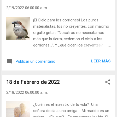
2/19/2022 06:00:00 a. m.
¡El Cielo para los gorriones! Los puros
materialistas, los no creyentes, con máximo
orgullo gritan: “Nosotros no necesitamos
más que la tierra; cedemos el cielo a los
gorriones…”. Y ¿qué dicen los creyentes?
Que amamos la tierra y que necesitamos el
cielo. En la tierra hay maldad, odio, miseria,
LEER MÁS
Publicar un comentario
hambre; y que es el Cielo quien nos apremia
a ver a los demás como hermanos y no
como simples asesinos de vidas o ideales.
18 de Febrero de 2022
Si el cielo lo dejan para los gorriones, ¿por
qué no dejan la tierra para los reptiles? - ¿Es
2/18/2022 06:00:00 a. m.
usted puro materialista? - ¿Sabe que hay
razones que no entiende la razón? Ícaro se
¿Quién es el maestro de tu vida? Una
creyó poderoso con sus alas de cera. No
señora decía a una amiga: - Mi marido es un
atendió a los consejos de su padre de que