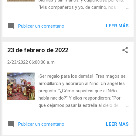
caemos en sus redes. ¿Para qué quieres el
“Mis compañeros y yo, de camino, nos
mundo si no tienes amor? Julián Escobar. |
encontramos con un crucifijo. Yo le corté
Lecturas del Día (+ Leer ). | Evangelio y
los brazos y las piernas a Cristo, entre risas
Meditación (+ Leer ) | | Santo del día (+ Leer
LEER MÁS
Publicar un comentario
y burlas. Al regresar al campamento
) | Laudes (+ Leer ) | Vísperas (+ Leer ) |
sufrimos un ataque y… me he quedado sin
manos ni piernas. Es el precio de mi pecado”.
23 de febrero de 2022
No, el precio de nuestros pecados lo pagó, y
lo sigue pagando, Cristo. Dios no es un juez
2/23/2022 06:00:00 a. m.
justiciero. El “ojo por ojo, diente por diente”
no entra en el Amor de Dios. - ¿Toma usted
¡Ser regalo para los demás! Tres magos se
el nombre de Dios en vano? - ¿Pones por
arrodillaron y adoraron al Niño. Un ángel les
encima de la justicia el amor? Con los
pregunta: “¿Cómo supisteis que el Niño
criterios que juzgues a los demás ¿te juzgas
había nacido?” Y ellos respondieron: “Por
a ti? La medida que usas contigo, úsala con
qué dejamos pasar la estrella al cielo de
los demás. No exijas a los demás lo que no
nuestro corazón, y un corazón iluminado
te exiges a ti. Julián Escobar. | Lecturas del
siempre se dirige hacia Dios”. Y el ángel les
Día (+ Leer ). | Evangelio y Meditación (+ Leer
LEER MÁS
Publicar un comentario
sonrió y dijo: “Sólo los corazones humildes
) | | Santo del día (+ Leer ) | Laudes (+ Leer )
se abren a Dios y acogen su LUZ que es