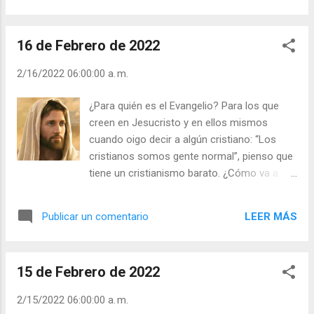
Leer ) | | Santo del día (+ Leer ) | Laudes (+
la causa de este sufrimiento emocional y
Leer ) | Vísperas (+ Leer ) |
frustración que se adueña de las mentes y
16 de Febrero de 2022
de los corazones? - ¿Te deprimes con
facilidad? - ¿Qué haces por no deprimirte?
2/16/2022 06:00:00 a. m.
La cárcel peor no es la formada por rejas y
barrotes de hierro, sino la de los recuerdos
¿Para quién es el Evangelio? Para los que
negativos y prejuicios. ¿Eres un prisionero de
creen en Jesucristo y en ellos mismos
ésta cárcel? Julián Escobar. | Lecturas del
cuando oigo decir a algún cristiano: “Los
Día (+ Leer ). | Evangelio y Meditación (+ Leer
cristianos somos gente normal”, pienso que
) | | Santo del día (+ Leer ) | Laudes (+ Leer )
tiene un cristianismo barato. ¿Cómo va a ser
| Vísperas (+ Leer ) |
normal amar a los enemigos, por ejemplo?
Uno puede ser vulgar, pecador, debilucho en
LEER MÁS
Publicar un comentario
fuerzas, pero si confía plenamente en
Cristo, si está dispuesto a dar su vida por Él,
ese es cristiano, y un cristiano no es normal,
15 de Febrero de 2022
es el más cuerdo del manicomio que es el
mundo. - Cuando empiezo a sentirme una
2/15/2022 06:00:00 a. m.
persona “gris”, me tomo una dosis de