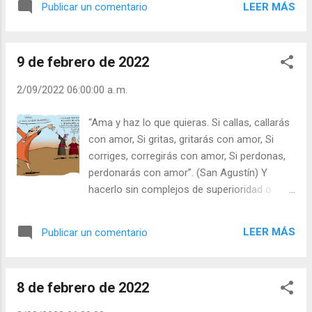
LEER MÁS
Publicar un comentario
corazón no es ambicioso, ni mis ojos
altaneros; no pretendo grandezas que
superen mi capacidad; sino que acallo y
9 de febrero de 2022
modero mis deseos, como un niño en
brazos de su madre” (Sal 130). Julián
2/09/2022 06:00:00 a. m.
Escobar. | Lecturas del Día (+ Leer ). |
Evangelio y Meditación (+ Leer ) | | Santo del
“Ama y haz lo que quieras. Si callas, callarás
día (+ Leer ) | Laudes (+ Leer ) | Vísperas (+
con amor, Si gritas, gritarás con amor, Si
Leer ) |
corriges, corregirás con amor, Si perdonas,
perdonarás con amor”. (San Agustín) Y
hacerlo sin complejos de superioridad o
inferioridad. Lo hizo el Señor y nos pide que
lo hagamos nosotros. Si amáramos más,
LEER MÁS
Publicar un comentario
necesitaríamos menos sedantes,
tendríamos menos estrés y menos
conflictos. - ¿Haces lo que haces por amor?
8 de febrero de 2022
- ¿Tratas de no ofender por amor? Julián
Escobar. | Lecturas del Día (+ Leer ). |