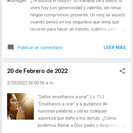
¿Te asusta el futuro? El mañana será bueno si
tiempo llevas conmigo, ¿y aún no me
vives hoy con generosidad y valentía, sin rehuir
conoces?”. - ¿Te sucede a ti como a san
ningún compromiso presente. Un reloj se asustó
Felipe? - ¿Sabes escuchar lo que Cristo te
cuando pensó en los segundos que tenía que
dice a través del Evangelio? Julián Escobar. |
recorrer para hacer un minuto, cuántos para
Lecturas del Día (+ Leer ). | Evangelio y
hacer una hora, y cuántos para hacer más de 30
Meditación (+ Leer ) | | Santo del día (+ Leer
000 millones de segundos en el año. Pero la
) | Laudes (+ Leer ) | Vísperas (+ Leer ) |
LEER MÁS
Publicar un comentario
manita que marcaba los segundos, le dijo: “Entra
en razón. Caminando cada segundo llegaremos
al final sin agobio y sin amargura”. ¡Paso a paso!
20 de Febrero de 2022
Si mantenemos la fe en Dios y perseveramos en
vivir el Evangelio, viviremos el presente bien y sin
2/20/2022 06:00:00 a. m.
miedo al futuro. - ¿Te asusta el futuro? - ¿Vives
con generosidad y valentía el presente? “La
“Señor, enséñanos a orar”. Lc 11,1
puerta oscura del tiempo, del futuro, está
“Enséñanos a orar” y a quitarnos de
abierta. Quien tiene esperanza vive de manera
nuestras palabras y obras cualquier
distinta…” (Benedicto XVI). Julián Escobar. |
aspereza que dañe a los demás. ¿Cómo
Lecturas del Día (+ Leer ). | Evangelio y
podemos llamar a Dios padre y despreciar
Meditación (+ Leer ) | | Santo del día (+ Leer ) |
de palabra, obra o indiferencia a los que son