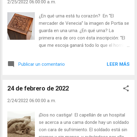
2/25/2022 06:00:00 a. m.
confiar en todo momento en las manos de Dios
que sabe mejor que nosotros y aquello que nos
¿En qué urna está tu corazón? En “El
conviene” (Santa Teresa de Ávila). Julián
mercader de Venecia” la imagen de Portia se
Escobar. | Lecturas del Día (+ Leer ). | Evangelio y
guarda en una urna. ¿En qué urna? La
Meditación (+ Leer ) | | Santo del día (+ Leer ) |
primera era de oro con ésta inscripción: “El
Laudes (+ Leer ) | Vísperas (+ Leer ) |
que me escoja ganará todo lo que el hombre
desea”, la segunda: “El que me escoja
obtendrá todo cuanto merece”, la tercera: “El
LEER MÁS
Publicar un comentario
que me escoge debe deprenderse de todo
cuanto posee”. ¿Cuál de ellas escogería
usted? Bassano escogió la tercera a pesar
24 de febrero de 2022
de ser la menos atractiva y la de mayor
exigencia, pero en ella estaba la imagen de
2/24/2022 06:00:00 a. m.
Portia, y así poseyó su corazón. - ¿Tiende
usted a lo fácil? - ¿Se deja engañar por las
¡Dios no castiga! El capellán de un hospital
apariencias? El mundo de los eslóganes, de
se acerca a una cama donde hay un soldado
las modas, despiertan las ambiciones, los
con cara de sufrimiento. El soldado está sin
deseos de poseer cuanto más mejor y
piernas y sin manos, y culpándose por ello.