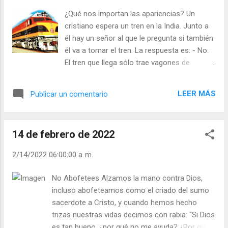
Evangelio, y vuelvo a sentirme en color. - ¿Se
¿Qué nos importan las apariencias? Un
considera una persona “gris”? - ¿Se ve y ve
cristiano espera un tren en la India. Junto a
la vida con los colores del Evangelio? Vivo
él hay un señor al que le pregunta si también
abierto al amor de Dios y al afecto de los
él va a tomar el tren. La respuesta es: - No.
que me rodean. No tengo miedos y procuro
El tren que llega sólo trae vagones de
gozar de las cosas grandes y pequeñas. No
tercera. Usted es cristiano y puede viajar en
dejo que lo “gris” se pose sobre mí. Julián
el vagón que le plazca. Si viaja en primera
Escobar. | Lecturas del Día (+ Leer ). |
LEER MÁS
Publicar un comentario
clase no es usted exaltado y si va en tercera
Evangelio y Meditación (+ Leer ) | | Santo del
no lo degrada. Yo soy Brahmán y si viajara
día (+ Leer ) | Laudes (+ Leer ) | Vísperas (+
en tercera sería degradarme. Viajar en
Leer ) |
14 de febrero de 2022
primera clase no te hace mejor cristiano, ni
peor si viajas en tercera. Lo que humilla o
2/14/2022 06:00:00 a. m.
ensalza a una persona son sus obras, el
amor y la bondad del corazón, lo demás son
No Abofetees Alzamos la mano contra Dios,
sólo apariencias. - ¿Le encanta a usted
incluso abofeteamos como el criado del sumo
aparentar? - ¿Qué opina usted de los que
sacerdote a Cristo, y cuando hemos hecho
viven de puras apariencias? “Un amigo es
trizas nuestras vidas decimos con rabia: “Si Dios
alguien que sabe quién eres, que sabe por
es tan bueno, ¿por qué no me ayuda? ¿Por qué