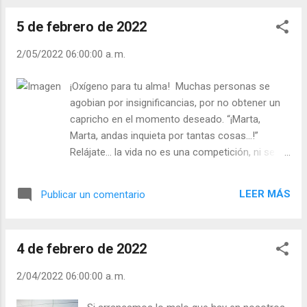
a no se sabe qué… pero que causan
5 de febrero de 2022
tristezas, psíquicas y espirituales. ¿Qué se
puede hacer? Descubrir que cuando se ama
2/05/2022 06:00:00 a. m.
no se está solo. - ¿De qué manía tendría que
librarse usted? - ¿Le pide a Dios librarse de
¡Oxígeno para tu alma! Muchas personas se
sus manías? Julián Escobar. | Lecturas del
agobian por insignificancias, por no obtener un
Día (+ Leer ). | Evangelio y Meditación (+ Leer
capricho en el momento deseado. “¡Marta,
) | | Santo del día (+ Leer ) | Laudes (+ Leer )
Marta, andas inquieta por tantas cosas…!”
| Vísperas (+ Leer ) |
Relájate… la vida no es una competición, ni se es
feliz por obtener todo cuanto se desea. Ya
conoces el refrán: “No es más rico el que
LEER MÁS
Publicar un comentario
mucho tiene, sino el que menos necesita”. Tú
pregúntate: - ¿Tengo a alguien a quien querer? -
¿Puedo hacer algo por alguien? - ¿Me agobia no
4 de febrero de 2022
obtener mis caprichos? ¡Guarda silencio,
escucha a tu corazón, piensa en Cristo y
2/04/2022 06:00:00 a. m.
oxigena tu alma! Julián Escobar. | Lecturas del
Día (+ Leer ). | Evangelio y Meditación (+ Leer ) | |