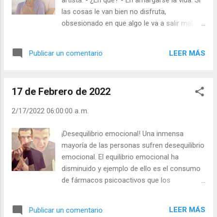
artista. - ¿En qué? - En amargarse la vida. Si
no se acercara demasiado al Sol. Él se
las cosas le van bien no disfruta,
acercó, sus alas se derritieron y cayó al mar
obsesionado en que algo le va a salir mal. Y
y murió. Julián Escobar. | Lecturas del Día (+
si sufre algún contratiempo arrastra la
Leer ). | Evangelio y Meditación (+ Leer ) | |
obsesión de que nada le sale bien. -
Santo del día (+ Leer ) | Laudes (+ Leer ) |
LEER MÁS
Publicar un comentario
¿Entonces piensa que conocerla y casarse
Vísperas (+ Leer ) |
con usted no le salió bien? ¡Si todo le sale
mal! - Jaja… un día me preguntó si habíamos
17 de Febrero de 2022
hecho bien cansándonos, después de 20
años, y Yo le respondí: Tú ganaste. Te
2/17/2022 06:00:00 a. m.
llevaste un alegre día y yo me llevé una triste
noche. - ¿Se parece usted a ese marido? -
¡Desequilibrio emocional! Una inmensa
¿Es usted una triste noche? “ ¡Qué diferente
mayoría de las personas sufren desequilibrio
es surfear la vida por encima de sus olas o
emocional. El equilibrio emocional ha
vivir sumergido, siempre medio ahogado…!
disminuido y ejemplo de ello es el consumo
¡Gozar la vida o sufrirla como si fuera un
de fármacos psicoactivos que los
mar hostil que nos domina!” (Carta de no
facultativos recetan y las personas
amargarse la vida) Julián Escobar. | Lecturas
consumen para calmar sus estados de
del Día (+ Leer ). | Evangelio y Meditación (+
LEER MÁS
Publicar un comentario
ansiedad, estrés, depresión, apatía… ¿cuál es