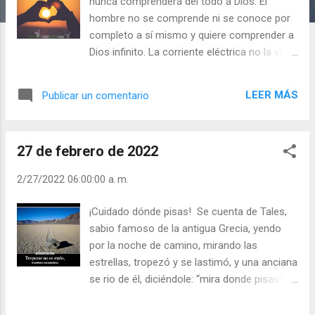
a
nunca comprenderá del todo a Dios. El
s
hombre no se comprende ni se conoce por
completo a sí mismo y quiere comprender a
Dios infinito. La corriente eléctrica no la ves,
pero si tocas un cable… uf. - Si ves una
sombra… algo debe iluminarla - Si escuchas
LEER MÁS
Publicar un comentario
el eco… alguien debe haber hablado - Si ves
a un niño… alguien debe ser su progenitor
¡Queremos comprender todo, pero
27 de febrero de 2022
comprendemos muy poco! - ¿Amas para
comprender o quieres comprender primero?
2/27/2022 06:00:00 a. m.
- ¿Amas aunque no comprendas a la
persona que amas? “¿Qué es una carretilla
¡Cuidado dónde pisas! Se cuenta de Tales,
de tierra? Si llueve encima, un montón de
sabio famoso de la antigua Grecia, yendo
barro; si le da el sol, un montón de tierra y
por la noche de camino, mirando las
polvo. Pero si pones en esta tierra unas
estrellas, tropezó y se lastimó, y una anciana
semillas, tendrás flores, o frutos… según las
se rio de él, diciéndole: “mira donde pisas”.
semillas que hayas plantado. Lo que tú
Pero la anécdota podía continuar así. La
siembres en ti serás”. Julián Escobar. |
anciana, por mirar a Tales y reírse de él, y no