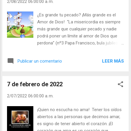
2/08/2022 06:00:00 a. m.
Evangelio y Meditación (+ Leer ) | | Santo del
día (+ Leer ) | Laudes (+ Leer ) | Vísperas (+
¿Es grande tu pecado? ¡Más grande es el
Leer ) |
Amor de Dios! “La misericordia es siempre
más grande que cualquier pecado y nadie
podrá poner un límite al amor de Dios que
perdona” (nº3 Papa Francisco, bula jubileo
de la misericordia). Que el amor y la
Misericordia de Dios sean infinitas, y que
LEER MÁS
Publicar un comentario
esté siempre dispuesto a otorgártelos, nada
tiene que ver a que tu pienses que tus
pecados no tienen importancia. ¡No abuses
7 de febrero de 2022
del amor y la Misericordia de Dios como no
te gusta que abusen de tu bondad y perdón!
2/07/2022 06:00:00 a. m.
- ¿Te vitaliza el perdón de Dios? - ¿Perdonas
tú a los que te ofenden? Julián Escobar. |
¡Quien no escucha no ama! Tener los oídos
Lecturas del Día (+ Leer ). | Evangelio y
abiertos a las personas que decimos amar,
Meditación (+ Leer ) | | Santo del día (+ Leer
es signo de tener abierto el corazón. ¡El
) | Laudes (+ Leer ) | Vísperas (+ Leer ) |
corazón que ama es un corazón que