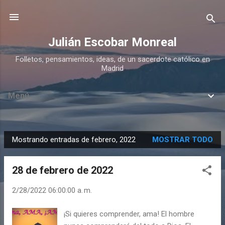
Ir al contenido principal
Julián Escobar Monreal
Folletos, pensamientos, ideas, de un sacerdote católico en
Madrid
Menú
Mostrando entradas de febrero, 2022
MOSTRAR TODO
E
n
28 de febrero de 2022
t
r
2/28/2022 06:00:00 a. m.
a
d
¡Si quieres comprender, ama! El hombre