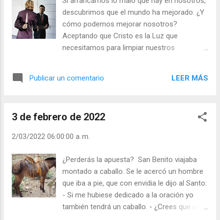
Si arrancamos lo malo que hay en nosotros,
Santo del día (+ Leer ) | Laudes (+ Leer ) |
descubrimos que el mundo ha mejorado. ¿Y
Vísperas (+ Leer ) |
cómo podemos mejorar nosotros?
Aceptando que Cristo es la Luz que
necesitamos para limpiar nuestros
pensamientos y corazón. Vivimos cuidando
con esmero nuestro exterior, pero
LEER MÁS
Publicar un comentario
descuidamos nuestro interior. ¿De verdad
nos ocurre eso? Un hombre habitaba en su
hermoso chalet. Cuidaba el jardín de la
3 de febrero de 2022
entrada sin regatear esfuerzos. ¡Daba gusto
verlo! Pero las habitaciones del chalet
2/03/2022 06:00:00 a. m.
estaban descuidadas y sucias. - ¿Le ocurre
a usted igual con su vida? - ¿Cuida sus
¿Perderás la apuesta? San Benito viajaba
pensamientos y sentimientos? Julián
montado a caballo. Se le acercó un hombre
Escobar. | Lecturas del Día (+ Leer ). |
que iba a pie, que con envidia le dijo al Santo:
Evangelio y Meditación (+ Leer ) | | Santo del
- Si me hubiese dedicado a la oración yo
día (+ Leer ) | Laudes (+ Leer ) | Vísperas (+
también tendrá un caballo. - ¿Crees que orar
Leer ) |
es fácil? Mira, si rezas un Padrenuestro sin