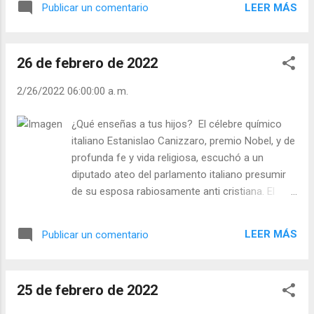
Lecturas del Día (+ Leer ). | Evangelio y
LEER MÁS
Publicar un comentario
mirar al suelo y menos a las estrellas, cayó
Meditación (+ Leer ) | | Santo del día (+ Leer
en un socavón y Tales tuvo que ayudarle a
) | Laudes (+ Leer ) | Vísperas (+ Leer ) |
salir. Mirando a las estrellas, al cielo infinito,
26 de febrero de 2022
a la grandeza del firmamento se puede ser
feliz. Siendo envidioso, criticando a los
2/26/2022 06:00:00 a. m.
demás o riéndose de los males ajenos,
¡Jamás será feliz! - ¿Mira usted al Cielo? -
¿Qué enseñas a tus hijos? El célebre químico
¿Tiene usted cuidado de no caer en los
italiano Estanislao Canizzaro, premio Nobel, y de
socavones de la envidia, de la crítica o del
profunda fe y vida religiosa, escuchó a un
mal ajeno? Unos científicos siguieron a una
diputado ateo del parlamento italiano presumir
estrella. No fueron perezosos. ¿Qué son las
de su esposa rabiosamente anti cristiana. El
incomodidades con tal de encontrar al rey
premio Nobel le preguntó: “Si usted y su esposa
de los Cielos? Julián Escobar. | Lecturas del
tienen hijos, ¿qué les enseñarán? Dígale a su
Día (+ Leer ). | Evangelio y Meditación (+ Leer
LEER MÁS
Publicar un comentario
esposa que aprenda el Padrenuestro y si tienen
) | | Santo del día (+ Leer ) | Laudes (+ Leer )
hijos también y no caerán en el pesimismo en el
| Vísperas (+ Leer ) |
que ustedes se están hundiendo”. - ¿Rezas con
25 de febrero de 2022
frecuencia el Padrenuestro? - ¿Intentas vivir lo
que rezas? “He aquí nuestro error: no querer