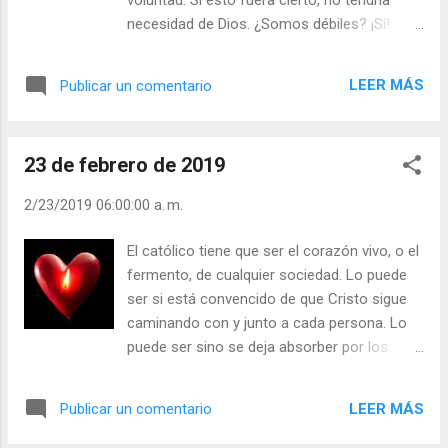
santiguarse en público? Julián Escobar. |
necesidad de Dios. ¿Somos débiles? ¡Sí!
Lecturas del Día (+ Leer ). | Evangelio y
¿Somos frágiles ante enfermedades, etc…?
Meditación (+ Leer ) | | Santo del día (+ Leer
¡Sí! Por eso necesitamos la ayuda de Dios.
) | Laudes (+ Leer ) | Vísperas (+ Leer ) |
LEER MÁS
Publicar un comentario
Es bueno tener fuerte y educada la voluntad,
pero estando abiertos y acogiendo la gracia
divina. Jesucristo mismo lo expresó: “El
23 de febrero de 2019
espíritu es fuerte, pero la carne es débil”. Por
eso Él mismo pidió a Dios Padre fortaleza en
2/23/2019 06:00:00 a. m.
el huerto de Getsemaní. - ¿Le pides a Dios
fuerzas para vencer al mal? - ¿Le das
El católico tiene que ser el corazón vivo, o el
gracias por su ayuda? - ¿Tiene educada su
fermento, de cualquier sociedad. Lo puede
voluntad? - ¿Es usted un perezoso
ser si está convencido de que Cristo sigue
empedernido? Julián Escobar. | Lecturas del
caminando con y junto a cada persona. Lo
Día (+ Leer ). | Evangelio y Meditación (+ Leer
puede ser sino se deja absorber por los
) | | Santo del día (+ Leer ) | Laudes (+ Leer )
remolinos paganos que tan fuertes sufre la
| Vísperas (+ Leer ) |
sociedad. Lo puede ser si vive y expresa con
LEER MÁS
Publicar un comentario
orgullo su condición de católico, miembro
que la Iglesia. Dice san Pablo: “Mirad que