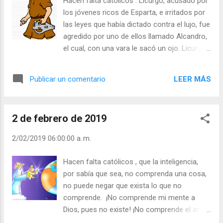
Hacen falta católicos . Licurgo, acusado por
y dan optimismo o ponen tristeza y
los jóvenes ricos de Esparta, e irritados por
pesimismo? Julián Escobar. | Lecturas del
las leyes que había dictado contra el lujo, fue
Día (+ Leer ). | Evangelio y Meditación (+ Leer
agredido por uno de ellos llamado Alcandro,
) | | Santo del día (+ Leer ) | Laudes (+ Leer )
el cual, con una vara le sacó un ojo. Licurgo
| Vísperas (+ Leer ) |
con su cara ensangrentada y sin un ojo, no
protestó. Los mismos jóvenes le entregaron
LEER MÁS
Publicar un comentario
al agresor Alcandro. ¿Qué hizo Licurgo?
Tomó a Alcandro a su servicio. Dice
Plutarco: “Este fue el castigo y pena que
2 de febrero de 2019
Alcandro recibió de ser un joven exaltado y
altanero, quedar hecho un hombre de bien,
2/02/2019 06:00:00 a. m.
educado y prudente”. Somos hijos de Dios,
no siervos; somos discípulos de Cristo, no
Hacen falta católicos , que la inteligencia,
simples simpatizantes, somos miembros de
por sabía que sea, no comprenda una cosa,
la Iglesia, no esclavos. Y Dios, Cristo y la
no puede negar que exista lo que no
Iglesia quieren que seamos personas
comprende. ¡No comprende mi mente a
maduras y con un estilo de vida envidiable.
Dios, pues no existe! ¡No comprende el amor
¿Es usted prudente, pero valiente? ¿Es usted
y los sacrificios que implica, pues no existe