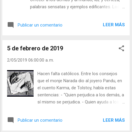
palabras sensatas y ejemplos edificantes. Los
ejemplos bondadosos conmueven, son chispas
de luz en las tinieblas. ¡Hacen falta más
LEER MÁS
Publicar un comentario
católicos comprometidos en el apostolado,
católicos fervientes! “La fe es el más seguro
refugio del amor, porque el Espíritu Santo es
5 de febrero de 2019
entonces luz” dice san Juan de la Cruz. La fe es
la que lleva al cristiano a ver a Cristo como
2/05/2019 06:00:00 a. m.
Maestro del Universo y a tener la convicción de
que “su brazo conduce la Historia” sin violentar
Hacen falta católicos. Entre los consejos
su libertad. - ¿Respeta a las personas? -
que el monje Narada dio al joyero Pandu, en
¿Contribuye al bien de la humanidad? Julián
el cuento Karma, de Tolstoy, había estas
Escobar. | Lecturas del Día (+ Leer ). | Evangelio y
sentencias: - “Quien perjudica a los demás, a
Meditación (+ Leer ) | | Santo del día (+ Leer ) |
sí mismo se perjudica. - Quien ayuda a los
Laudes (+ Leer ) | Vísperas (+ Leer ) |
demás, a sí mismo se presta ayuda. - Cesad
de consideraros como un ser aislado y
LEER MÁS
Publicar un comentario
caminaréis por la senda de la verdad”. Si los
egoístas comprendieran la íntima