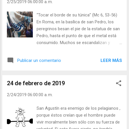
2/25/2019 06:00:00 a. m.
el mal y con el bien. El carbonero es el
pecado, el lavandero es la gracia. - ¿Lleva
“Tocar el borde de su túnica” (Mc 6, 53-56)
usted dentro un carbonero y un lavandero? -
En Roma, en la basílica de san Pedro, los
¿Quién manda más, el carbonero o el
peregrinos besan el pie de la estatua de san
lavandero? Julián Escobar. | Lecturas del Día
Pedro, hasta el punto de que el metal está
(+ Leer ). | Evangelio y Meditación (+ Leer ) | |
consumido. Muchos se escandalizan y
Santo del día (+ Leer ) | Laudes (+ Leer ) |
hablan de superstición y mentalidad
Vísperas (+ Leer ) |
primitiva. Los que le tocaban el borde de la
LEER MÁS
Publicar un comentario
túnica a Jesús, ¿eran supersticiosos? ¿Por
qué Jesús no les reprendía? Besar el pie de
una imagen, besar la túnica o el cuadro de
24 de febrero de 2019
un santo, no cura, pero sí la FE con que se
haga. La fe sana, no el gesto. Jesús lo decía:
2/24/2019 06:00:00 a. m.
“Tu fe te ha curado o sanado”. Pero el gesto
es expresión de lo que siente el corazón. -
San Agustín era enemigo de los pelagianos ,
¿Tu fe es fuerte o débil? - ¿Confías en el
porque éstos creían que el hombre puede
Poder de Cristo? - ¿Tiene usted gestos de
vivir moralmente bien sólo con su fuerza de
fe ante los demás? - ¿Le avergüenza
voluntad. Si esto fuera cierto, no tendría