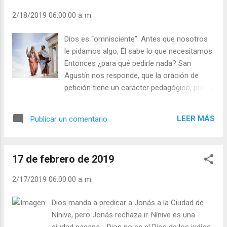
mantenla en la boca, o cuenta hasta cien. -
2/18/2019 06:00:00 a. m.
¿Sabes controlarte en los momentos de ira? -
¿Qué haces para controlarte? - ¿Caes en la ira
Dios es “omnisciente”. Antes que nosotros
fácilmente? Julián Escobar. | Lecturas del Día (+
le pidamos algo, Él sabe lo que necesitamos.
Leer ). | Evangelio y Meditación (+ Leer ) | | Santo
Entonces ¿para qué pedirle nada? San
del día (+ Leer ) | Laudes (+ Leer ) | Vísperas (+
Agustín nos responde, que la oración de
Leer ) |
petición tiene un carácter pedagógico, pues
así nos damos cuenta de que dependemos
de Dios y nos hacemos conscientes de
LEER MÁS
Publicar un comentario
nuestras necesidades. También al pedirle al
Señor nosotros mismos escuchamos mejor
lo que le pedimos. Platón y Aristóteles creían
17 de febrero de 2019
que Dios desde el cielo no se interesaba por
los pequeños y ridículos asuntos que
2/17/2019 06:00:00 a. m.
atormentaban a la humanidad, como si el
Amor de Dios lo tuviera guardado sólo para
Dios manda a predicar a Jonás a la Ciudad de
sí mismo. - ¿qué es lo que más le pide usted
Nínive, pero Jonás rechaza ir. Nínive es una
a Dios? - ¿Se ofrece usted como ayuda a