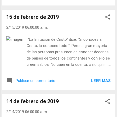
emperador Decio, fue torturado y muerto.
Muchas de sus enseñanzas fueron condenadas
15 de febrero de 2019
en el Concilio de Constantinopla en el 553 decía
que le parecía indigno que en el Padrenuestro se
2/15/2019 06:00:00 a. m.
pidiera “por el pan de cada día, por los bienes
materiales”. - ¿Por qué iba a estar mal que los
“La Imitación de Cristo” dice: “Si conoces a
hijos pidan a su Padre lo necesario para vivir? -
Cristo, lo conoces todo ”. Pero la gran mayoría
¿Reza usted con frecuencia el Padrenuestro? -
de las personas presumen de conocer decenas
¿Lo enseña a sus hijos? Julián Escobar. |
de países de todos los continentes y con ello se
Lecturas del Día (+ Leer ). | Evangelio y
creen sabios. No caen en la cuenta, o no quieren
Meditación (+ Leer ) | | Santo del día (+ Leer ) |
caer en la cuenta, que pueden conocer muchos
Laudes (+ Leer ) | Vísperas (+ Leer ) |
países, pero desconocerse ellos. ¡No sé quién
LEER MÁS
Publicar un comentario
soy! Un padre del desierto escribió: “nos
sorprenderá una cosa: todas las ovejas son
ovejas, todos los lobos son lobos. Pero los
14 de febrero de 2019
hombres son iguales sólo exteriormente; dentro
de sus corazones son ovejas y lobos”. -
2/14/2019 06:00:00 a. m.
¿Cuánto hay de oveja y cuánto de lobo en