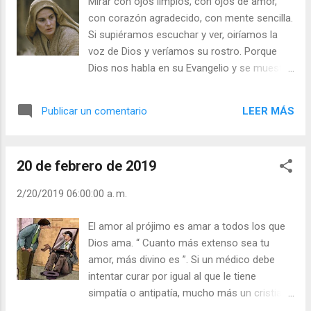
Mirar con ojos limpios, con ojos de amor,
mendiga, que era yo disfrazada. Lo que me
con corazón agradecido, con mente sencilla.
disteis a mí, os lo devuelvo”. Julián Escobar. |
Si supiéramos escuchar y ver, oiríamos la
Lecturas del Día (+ Leer ). | Evangelio y
voz de Dios y veríamos su rostro. Porque
Meditación (+ Leer ) | | Santo del día (+ Leer
Dios nos habla en su Evangelio y se muestra
) | Laudes (+ Leer ) | Vísperas (+ Leer ) |
en cada gesto de amor, de entrega. ¿Es tu fe
fuerte o enclenque? ¿Es tu vida organizada o
LEER MÁS
Publicar un comentario
vulgar? Debes hacerte una pregunta;
imaginarte que tienes a Jesús ante ti. ¿Qué
te diría? ¿Qué te pediría? Necesita, Jesús,
20 de febrero de 2019
hombres nuevos, familias nuevas, nuevas
culturas y nuevas sociedades. ¿Qué vas a
2/20/2019 06:00:00 a. m.
hacer para que todo eso sea una realidad?
Julián Escobar. | Lecturas del Día (+ Leer ). |
El amor al prójimo es amar a todos los que
Evangelio y Meditación (+ Leer ) | | Santo del
Dios ama. “ Cuanto más extenso sea tu
día (+ Leer ) | Laudes (+ Leer ) | Vísperas (+
amor, más divino es ”. Si un médico debe
Leer ) |
intentar curar por igual al que le tiene
simpatía o antipatía, mucho más un cristiano
tiene que amar a todos. Es normal que