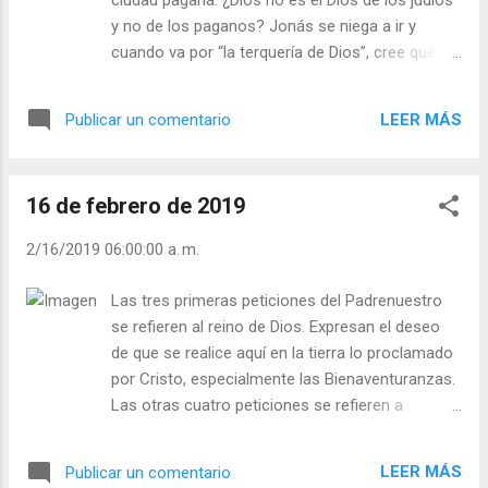
ciudad pagana. ¿Dios no es el Dios de los judíos
Dios? Julián Escobar. | Lecturas del Día (+
y no de los paganos? Jonás se niega a ir y
Leer ). | Evangelio y Meditación (+ Leer ) | |
cuando va por “la terquería de Dios”, cree que
Santo del día (+ Leer ) | Laudes (+ Leer ) |
nadie se convertirá, pero todos los habitantes
Vísperas (+ Leer ) |
de Nínive, comenzando por su rey, se
LEER MÁS
Publicar un comentario
convirtieron. Europa cristiana empezó a “existir”
plenamente con la conversión de los bárbaros
en el siglo V. Alarico y sus tropas invadieron y
16 de febrero de 2019
desbastaron Roma. Los cristianos se dieron
cuenta que por las armas no podían vencer, así
2/16/2019 06:00:00 a. m.
que la única vía de salvación era la conversión
de los bárbaros. - ¿Es usted portavoz del
Las tres primeras peticiones del Padrenuestro
Evangelio? - ¿Excluye a alguien de su anuncio
se refieren al reino de Dios. Expresan el deseo
evangélico? Julián Escobar. | Lecturas del Día (+
de que se realice aquí en la tierra lo proclamado
Leer ). | Evangelio y Meditación (+ Leer ) | | Santo
por Cristo, especialmente las Bienaventuranzas.
del día (+ Leer ) | Laudes (+ Leer ) | Vísperas (+
Las otras cuatro peticiones se refieren a
Leer ) |
nosotros mismos, y resumen todo cuanto
necesitamos. Orígenes (185-254) teólogo
LEER MÁS
Publicar un comentario
egipcio, de Alejandría, en la persecución del