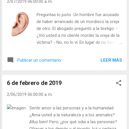
2/07/2019 06:00:00 a. m.
Preguntas lo justo Un hombre fue acusado
de haber arrancado de un mordisco la oreja
de otro. El abogado preguntó a la testigo: -
¿Vió usted a mi cliente morder la oreja de la
víctima? - No, no lo ví. En lugar de no hacer
más preguntas, el abogado continuó
triunfante: - ¿Cómo testifica entonces que
LEER MÁS
Publicar un comentario
mi cliente arrancó de un mordisco la oreja
de la víctima? - ¡Porque le vi escupirla! Una
pregunta de más puede destrozar un buen
6 de febrero de 2019
argumento. - ¿Pregunta sin preveer las
respuestas que pueden dañarte? - ¿Te crees
2/06/2019 06:00:00 a. m.
gracioso cuando preguntas indiscreciones?
Julián Escobar. | Lecturas del Día (+ Leer ). |
Sentir amor a las personas y a la humanidad.
Evangelio y Meditación (+ Leer ) | | Santo del
¿Ama usted a la naturaleza y a los animales?
día (+ Leer ) | Laudes (+ Leer ) | Vísperas (+
¡Muy bien! Pero, ¿por qué odia a las personas?
Leer ) |
Ofrecer a los demás y al mundo, luz y certeza,