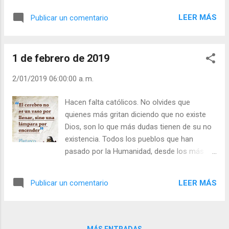
educado, pero sin engaño? Julián Escobar. |
el amor! La fe es razonable, pero no
Lecturas del Día (+ Leer ). | Evangelio y
LEER MÁS
Publicar un comentario
racional. “Amad a vuestros enemigos;
Meditación (+ Leer ) | | Santo del día (+ Leer
bendecid a los que os maldicen, haced bien
) | Laudes (+ Leer ) | Vísperas ...
a los que os odian…”. Estas palabras y
1 de febrero de 2019
mandatos de Jesucristo son razonables,
pero no racionales. Lo racional es “ojo por
2/01/2019 06:00:00 a. m.
ojo, diente por diente”. La existencia de Dios
es razonable, ¿quién ha creado lo que no
Hacen falta católicos. No olvides que
puede crear el hombre? Pero la razón jamás
quienes más gritan diciendo que no existe
podrá meter en ella a Dios. ¿Intentas meter
Dios, son lo que más dudas tienen de su no
el mar en un cubo? ¿Te dejas arrastrar por lo
existencia. Todos los pueblos que han
racional? Julián Escobar. | Lecturas del Día
pasado por la Humanidad, desde los más
(+ Leer ). | Evangelio y Meditación (+ Leer ) | |
sabios a los más salvajes, han creído en la
Santo del día (+ Leer ) | Laudes (+ Leer ) |
existencia de un poder superior sobrenatural,
Vísperas (+ Leer ) |
LEER MÁS
Publicar un comentario
creador y ordenador de todas las cosas.
Plutarco decía: “Dirigid una mirada sobre la
superficie del globo y veréis en él ciudades
sin fortificaciones, sin magistrados, sin