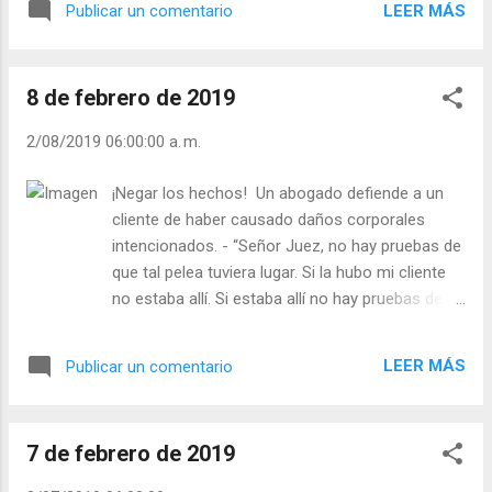
LEER MÁS
Publicar un comentario
le respondió: - ¡Tenía usted que haber visto
esta tierra cuando solamente la cuidaba
Dios!”. - ¿Crees lo de que “Dios ayuda a los
8 de febrero de 2019
que se ayudan? - ¿Sabes dar a Dios lo que
es de Él y darte a ti lo que le corresponde?
2/08/2019 06:00:00 a. m.
Julián Escobar. | Lecturas del Día (+ Leer ). |
Evangelio y Meditación (+ Leer ) | | Santo del
¡Negar los hechos! Un abogado defiende a un
día (+ Leer ) | Laudes (+ Leer ) | Vísperas (+
cliente de haber causado daños corporales
Leer ) |
intencionados. - “Señor Juez, no hay pruebas de
que tal pelea tuviera lugar. Si la hubo mi cliente
no estaba allí. Si estaba allí no hay pruebas de
que participara en la pelea. Y en cualquier caso,
el otro golpeó primero”. - ¿Estás siempre a la
LEER MÁS
Publicar un comentario
defensiva? - ¿Niegas tus equivocaciones? Julián
Escobar. | Lecturas del Día (+ Leer ). | Evangelio y
Meditación (+ Leer ) | | Santo del día (+ Leer ) |
7 de febrero de 2019
Laudes (+ Leer ) | Vísperas (+ Leer ) |