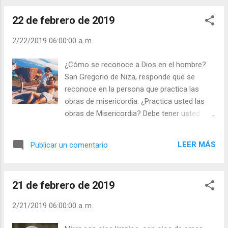
nadie os engañe con filosofías falaces y
22 de febrero de 2019
vanas, fundadas en elementos del mundo y
no en Cristo… estad llenos de Él, que es la
2/22/2019 06:00:00 a. m.
cabeza de todo principio y potestad” (Col 2,
8-10). ¿Cuánto hay de cristiano en ti y
¿Cómo se reconoce a Dios en el hombre?
cuánto de pagano? ¿Te dejas guiar más por
San Gregorio de Niza, responde que se
el Evangelio o por las corrientes filosóficas
reconoce en la persona que practica las
de moda? Julián Escobar. | Lecturas del Día
obras de misericordia. ¿Practica usted las
(+ Leer ). | Evangelio y Meditación (+ Leer ) | |
obras de Misericordia? Debe tener usted
Santo del día (+ Leer ) | Laudes (+ Leer ) |
presente que en el Cielo usted será evaluado
Vísperas (+ Leer ) |
con la misma medida que usted empleó con
LEER MÁS
Publicar un comentario
el prójimo. Una princesa cristiana invitó a
cenar a todos los pobres que vivían
alrededor de su castillo. Con estupor vieron
21 de febrero de 2019
que les servían una corteza de pan y unos
céntimos. ¿Qué era eso? ¿Una tomadura de
2/21/2019 06:00:00 a. m.
pelo? La princesa les dijo: “Os doy lo que
vosotros hace unos días le disteis a una