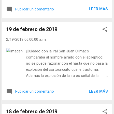
amemos a la persona que nos hacen el bien,
LEER MÁS
Publicar un comentario
pero sin excluir al que nos agravia. Un padre
del desierto decía: el sol no cambia
dependiendo de dónde caen sus rayos, ni se
19 de febrero de 2019
oscurece si se seca un pantano. Así, un
cristiano no debe cambiar el rostro según
2/19/2019 06:00:00 a. m.
las circunstancias. - ¿Quién es para usted su
prójimo? - ¿Ve imposible “amar” a los
¡Cuidado con la ira! San Juan Clímaco
enemigos? Julián Escobar. | Lecturas del Día
comparaba al hombre airado con el epiléptico:
(+ Leer ). | Evangelio y Meditación (+ Leer ) | |
no se puede razonar con él hasta que no pasa la
Santo del día (+ Leer ) | Laudes (+ Leer ) |
explosión del cortocircuito que le trastorna.
Vísperas (+ Leer ) |
Además la explosión de la ira es señal de la
debilidad de carácter. La oración de una persona
iracunda sería: “Te doy gracias, Señor, porque no
LEER MÁS
Publicar un comentario
te necesito, porque me hago justicia yo sólo”.
San Pablo dice: “No se ponga el sol mientras
estéis airados”. Cuando sientas que te vas a
18 de febrero de 2019
volver como un volcán en erupción, bebe agua y