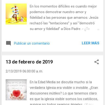
usted? - ¿Hace oración para ir amasando al
En los momentos difíciles es cuando mejor
Lobo y convertirlo en cordero? Julián Escobar. |
podemos demostrar nuestro amor y
Lecturas del Día (+ Leer ). | Evangelio y
fidelidad a las personas que amamos. Jesús
Meditación (+ Leer ) | | Santo del día (+ Leer ) |
rechazó las “tentaciones” y así “demostró
Laudes (+ Leer ) | Vísperas (+ Leer ) |
su amor y fidelidad” a Dios Padre. - ¿Te
asaltan mil tentaciones? Las tentaciones no
son el pecado, el pecado es abrazar y
LEER MÁS
Publicar un comentario
diluirse en las tentaciones. No olvides que
“Los mares tranquilos nunca hacen a un
marinero”. La tribulación es un medio de
13 de febrero de 2019
crecimiento y de ensanchar el corazón. Así
como los problemas “son el precio del
2/13/2019 06:00:00 a. m.
progreso”, así las tentaciones pasan y si has
luchado contra ellas, tu lucha victoriosa
En la Edad Media se discutía mucho si la
vivirá toda la eternidad. - ¿Qué actitud tomas
verdadera Iglesia era visible o invisible. ¿Eran
ante las tentaciones? - ¿Te has hecho
discusiones inútiles? Lo que tenemos claro
amigo de ellos? Julián Escobar. | Lecturas
es que la iglesia visible somos los católicos,
del Día (+ Leer ). | Evangelio y Meditación (+
aunque no todos seamos ángeles. ¿Y por