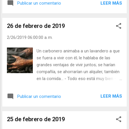
LEER MÁS
Publicar un comentario
san Juan le entregó a su Madre y a Santiago le
entregó España…”. Tiene gracia, pero Cristo se
entrega todo Él a todas las personas sean de la
26 de febrero de 2019
nación que sean. El único requisito es que
nosotros estemos dispuestos a acogerlo a Él. -
2/26/2019 06:00:00 a. m.
¿Te sientes escogido por Cristo? - ¿Te ofreces
en la tarea de anunciar el Evangelio? - ¿Qué
Un carbonero animaba a un lavandero a que
gestos de Cristo son sus predilectos? - ¿Qué
se fuera a vivir con él; le hablaba de las
frases del Evangelio tiene usted siempre
grandes ventajas de vivir juntos; se harían
presente? Julián Escobar. | Lecturas del Día (+
compañía, se ahorrarían un alquiler, también
Leer ). | Evangelio y Meditación (+ Leer ) | | Santo
en la comida… - Todo eso está muy bien – le
del día (+ Leer ) | Laudes (+ Leer ) | Vísperas (+
respondía el lavandero – pero mi oficio es
Leer ) |
lavar ropa y tú andas entre carbón; yo hago
LEER MÁS
Publicar un comentario
que la ropa quede limpia y tu tiznas cuanto
tocas ¿sigues pensando que podríamos
convivir? No sea usted una de esas
25 de febrero de 2019
personas que llevan dentro un carbonero y
un lavandero. No conviva tranquilamente con