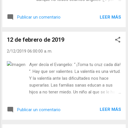
Leer ) | | Santo del día (+ Leer ) | Laudes (+
qué la Iglesia no expulsa a los católicos que
Leer ) | Vísperas (+ Leer ) |
no son buenos? Porque recuerda las
LEER MÁS
Publicar un comentario
palabras de Cristo: “No necesitan médicos
los sanos, sino los enfermos”. Un hospital o
un sanatorio no se construyen para excluir a
12 de febrero de 2019
los enfermos, sino para acogerlos y tratar
de curarlos. - ¿Refleja usted lo bueno y bello
2/12/2019 06:00:00 a. m.
de la Iglesia? - ¿Qué clase de católico es
usted para su familia y amigos? Julián
Ayer decía el Evangelio: “ ¡Toma tu cruz cada día!
Escobar. | Lecturas del Día (+ Leer ). |
”. Hay que ser valientes. La valentía es una virtud.
Evangelio y Meditación (+ Leer ) | | Santo del
Y la valentía ante las dificultades nos hace
día (+ Leer ) | Laudes (+ Leer ) | Vísperas (+
superarlas. Las familias sanas educan a sus
Leer ) |
hijos a no tener miedo. Un niño al que se le ha
enseñado a ser valiente ha recibido un gran don
para la vida. ¡Sólo llega a la cima de la montaña
LEER MÁS
Publicar un comentario
quien no teme la lluvia ni el viento contrario! Un
poeta checo escribió: “ Sólo es débil quien ha
perdido la confianza en sí mismo, y es pequeño