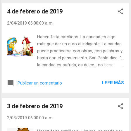
satisfacción que se experimenta haciendo el
4 de febrero de 2019
bien, una obra de caridad, serían caritativos
por egoísmo. Al hacer el bien te haces bien;
2/04/2019 06:00:00 a. m.
al hacer mal o ser indiferente, te haces mal.
- ¿Qué te impulsa a hacer el bien? - ¿Qué te
Hacen falta católicos. La caridad es algo
impulsa a hacer mal? Julián Escobar. |
más que dar un euro al indigente. La caridad
Lecturas del Día (+ Leer ). | Evangelio y
puede practicarse con obras, con palabras y
Meditación (+ Leer ) | | Santo del día (+ Leer
hasta con el pensamiento. San Pablo dice: “…
) | Laudes (+ Leer ) | Vísperas (+ Leer ) |
la caridad es sufrida, es dulce… no tiene
envidia… no es interesado, no piensa mal… a
todo se acomoda… todo lo espera y lo
LEER MÁS
Publicar un comentario
soporta”. Para hacer obras de caridad no es
necesario tener dinero. Un pequeño gesto,
una palabra oportuna, una sonrisa
3 de febrero de 2019
acogedora pueden producir un cambio en la
vida de una persona, pueden salvar a una
2/03/2019 06:00:00 a. m.
persona de la desesperación y hasta del
suicidio. Tu presencia, tus palabras, ¿animan