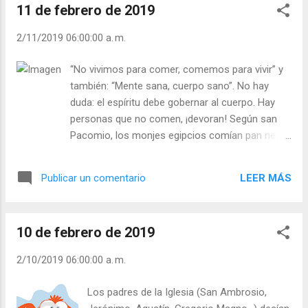
11 de febrero de 2019
sólo quien se impone una pequeña meta ”. - ¿Te
has puesto de meta en cuaresma, seguir a
2/11/2019 06:00:00 a. m.
Cristo? - ¿Serás valiente para vivir la Cuaresma
ante tus conocidos? Julián Escobar. | Lecturas
“No vivimos para comer, comemos para vivir” y
del Día (+ Leer ). | Evangelio y Meditación (+ Leer
también: “Mente sana, cuerpo sano”. No hay
) | | Santo del día (+ Leer ) | Laudes (+ Leer ) |
duda: el espíritu debe gobernar al cuerpo. Hay
Vísperas (+ Leer ) |
personas que no comen, ¡devoran! Según san
Pacomio, los monjes egipcios comían pan negro
y duro, hecho una vez al año, mojado en agua,
incluso a veces mezclado con ceniza. Son
LEER MÁS
Publicar un comentario
narraciones legendarias y no se deben tomar
muy en serio. Santo Tomás de Aquino decía que
podía ser pecaminoso, imitar al pie de la letra los
10 de febrero de 2019
ayunos de los que hablan las vidas de los
santos. Sabemos que el ayuno que Dios quiere y
2/10/2019 06:00:00 a. m.
nos pide es ayuno de los pecados. Ayunar de
mentir, de hipocresías, de tozudez, de palabras,
Los padres de la Iglesia (San Ambrosio,
gestos y obras violentas… - ¿De qué va usted a