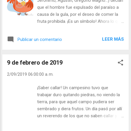
Jerónimo, Agustín, Gregorio Magno…) decían
ayunar en esta Cuaresma? - ¿En qué va usted a
que el hombre fue expulsado del paraíso a
ayunar en esta Cuaresma? - ¿Ayunará de
causa de la gula, por el deseo de comer la
soberbia, de enfados, de críticas…? - ¿Hará todo
fruta prohibida. ¡Es un símbolo! Ahora lo que
lo posible por ayunar en ofensas? Julián
queda del paraíso en la tierra está en el
Escobar. | Lecturas del Día (+ Leer ). | Evangelio y
corazón humano cuando está habitado por
Meditación (+ Leer ) | | Santo del día (+ Leer ) |
LEER MÁS
Publicar un comentario
pensamientos puros y bellos. Así, el “ayuno”
Laudes (+ Lee...
de cualquier “apetito” desordenado nos
ayuda a volver al Paraíso. San Juan Clímaco
9 de febrero de 2019
ironizaba sobre “los pájaros gordos”. Un
“pájaro” gordo le cuesta volar. Una persona
2/09/2019 06:00:00 a. m.
demasiado llena de comida, el vientre se le
sube a la cabeza. ¡Hay que ayunar de los
¡Saber callar! Un campesino tuvo que
descontroles! - ¿Sabe usted controlar sus
trabajar duro quitando piedras, no viendo la
instintos? - ¿Se devora usted dando rienda
tierra, para que aquel campo pudiera ser
suelta a sus instintos? Julián Escobar. |
sembrado y diera frutos. Un día pasó por allí
Lecturas del Día (+ Leer ). | Evangelio y
un reverendo de los que no saben callar y
Meditación (+ Leer ) | | Santo del día (+ Leer
dijo: - “¡Hay que ver lo que puede hacer Dios
) | Laudes (+ Leer ) | Vísperas (+ Leer ) |
con una tierra tan miserable!”. El campesino