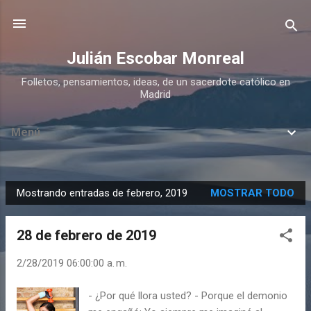
Ir al contenido principal
Julián Escobar Monreal
Folletos, pensamientos, ideas, de un sacerdote católico en
Madrid
Menú
Mostrando entradas de febrero, 2019
MOSTRAR TODO
E
n
28 de febrero de 2019
t
r
2/28/2019 06:00:00 a. m.
a
d
- ¿Por qué llora usted? - Porque el demonio