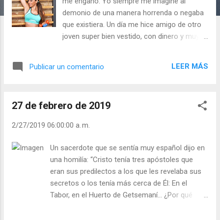
a
me engañó: Yo siempre me imaginé al
s
demonio de una manera horrenda o negaba
que existiera. Un día me hice amigo de otro
joven super bien vestido, con dinero y muy
divertido. Me llevó donde yo nunca hubiese
ido y me incitó a hacer cosas que jamás me
LEER MÁS
Publicar un comentario
imaginaba. Y cuando yo ya estaba perdido
me dijo quién era. Parecer que se disfraza de
mil maneras, si lo viéramos como es,
27 de febrero de 2019
huiríamos de él, pero se convierte en
atractiva y seductora joven, o en un joven
2/27/2019 06:00:00 a. m.
Gym, o … - ¿Se deja usted seducir
fácilmente? - ¿Seduce usted con maldad a
Un sacerdote que se sentía muy español dijo en
sus amigos? Julián Escobar. | Lecturas del
una homilía: “Cristo tenía tres apóstoles que
Día (+ Leer ). | Evangelio y Meditación (+ Leer
eran sus predilectos a los que les revelaba sus
) | | Santo del día (+ Leer ) | Laudes (+ Leer )
secretos o los tenía más cerca de Él: En el
| Vísperas (+ Leer ) |
Tabor, en el Huerto de Getsemaní… ¿Por qué
hacía esto? Yo lo descubrí con la Resurrección
de Cristo. A san Pedro le entregó su Iglesia, a