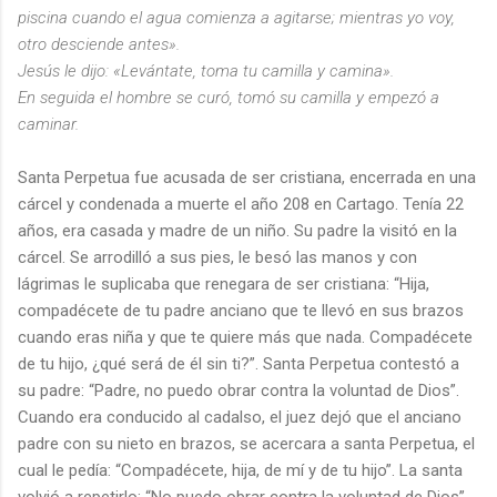
piscina cuando el agua comienza a agitarse; mientras yo voy,
otro desciende antes».
Jesús le dijo: «Levántate, toma tu camilla y camina».
En seguida el hombre se curó, tomó su camilla y empezó a
caminar.
Santa Perpetua fue acusada de ser cristiana, encerrada en una
cárcel y condenada a muerte el año 208 en Cartago. Tenía 22
años, era casada y madre de un niño. Su padre la visitó en la
cárcel. Se arrodilló a sus pies, le besó las manos y con
lágrimas le suplicaba que renegara de ser cristiana: “Hija,
compadécete de tu padre anciano que te llevó en sus brazos
cuando eras niña y que te quiere más que nada. Compadécete
de tu hijo, ¿qué será de él sin ti?”. Santa Perpetua contestó a
su padre: “Padre, no puedo obrar contra la voluntad de Dios”.
Cuando era conducido al cadalso, el juez dejó que el anciano
padre con su nieto en brazos, se acercara a santa Perpetua, el
cual le pedía: “Compadécete, hija, de mí y de tu hijo”. La santa
volvió a repetirlo: “No puedo obrar contra la voluntad de Dios”.