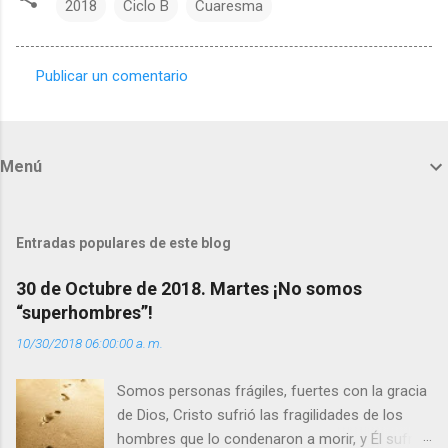
2018
Ciclo B
Cuaresma
Publicar un comentario
C
o
m
Menú
e
n
t
Entradas populares de este blog
a
30 de Octubre de 2018. Martes ¡No somos
r
“superhombres”!
i
10/30/2018 06:00:00 a. m.
o
s
Somos personas frágiles, fuertes con la gracia
de Dios, Cristo sufrió las fragilidades de los
hombres que lo condenaron a morir, y Él sufrió