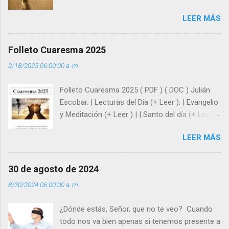
como hombre esas fragilidades. ¿Qué nos
LEER MÁS
enseña Jesucristo? Que, si seguimos sus
huellas, sin ser superhombres, podemos
afrontar las adversidades con la fuerza y la luz
Folleto Cuaresma 2025
del amor. Sentirse amado es saber que Dios
2/18/2025 06:00:00 a. m.
siempre está pendiente de nosotros. Amar es
hacer que los demás se sientan acompañados
Folleto Cuaresma 2025 ( PDF ) ( DOC ) Julián
y protegidos por nosotros. “ Señor, soy un
Escobar. | Lecturas del Día (+ Leer ). | Evangelio
árbol sin frutos, pero tú me das la savia para
y Meditación (+ Leer ) | | Santo del día (+ Leer )
que al menos mis ramas y hojas den sombra
| Laudes (+ Leer ) | Vísperas (+ Leer ) |
en los días del sol abrasador ”. - ¿Te sientes
LEER MÁS
super hombre? - ¿Superas tu fragilidad con la
gracia de Dios? Julián Escobar. | Lecturas del
Día (+ Leer ). | Evangelio y Meditación (+ Leer ) |
30 de agosto de 2024
| Santo del día (+ Leer ) | Laudes (+ Leer ) |
8/30/2024 06:00:00 a. m.
Vísperas (+ Leer ) |
¿Dónde estás, Señor, que no te veo? Cuando
todo nos va bien apenas si tenemos presente a