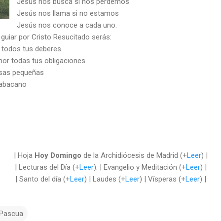
Jesús nos busca si nos perdemos
Jesús nos llama si no estamos
Jesús nos conoce a cada uno.
 guiar por Cristo Resucitado serás:
e todos tus deberes
mor todas tus obligaciones
osas pequeñas
habacano
| Hoja
Hoy Domingo
de la Archidiócesis de Madrid (+
Leer
) |
| Lecturas del Día (+
Leer
). | Evangelio y Meditación (+
Leer
) |
| Santo del día (+
Leer
) | Laudes (+
Leer
) | Vísperas (+
Leer
) |
Pascua