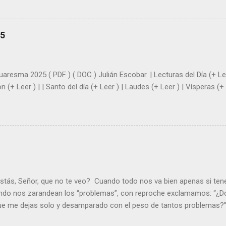
demás se sientan acompañados y protegidos por nosotros. “ Señor, so
me das la savia para que al menos mis ramas y hojas den sombra en 
sientes super hombre? - ¿Superas tu fragilidad con la gracia de Dios?
25
+ Leer ). | Evangelio y Meditación (+ Leer ) | | Santo del día (+ Leer ) 
|
uaresma 2025 ( PDF ) ( DOC ) Julián Escobar. | Lecturas del Día (+ Lee
n (+ Leer ) | | Santo del día (+ Leer ) | Laudes (+ Leer ) | Vísperas (+ 
stás, Señor, que no te veo? Cuando todo nos va bien apenas si ten
ndo nos zarandean los “problemas”, con reproche exclamamos: “¿Dó
que me dejas solo y desamparado con el peso de tantos problemas?”.
orque me buscas entre los muertos, en la tumba vacía, y yo estoy 