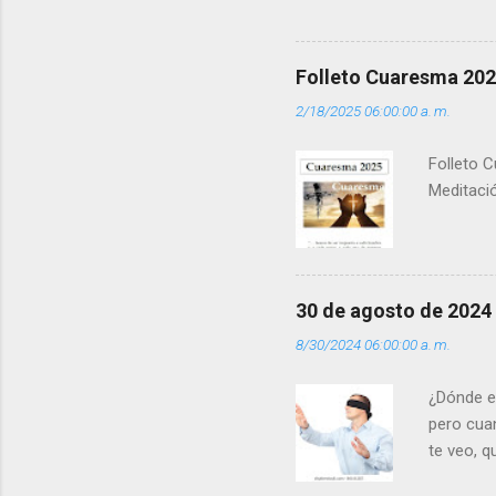
que los 
pero tú 
”. - ¿Te 
Folleto Cuaresma 20
del Día (
2/18/2025 06:00:00 a. m.
(+ Leer ) 
Folleto C
Meditació
30 de agosto de 2024
8/30/2024 06:00:00 a. m.
¿Dónde e
pero cua
te veo, 
me ves p