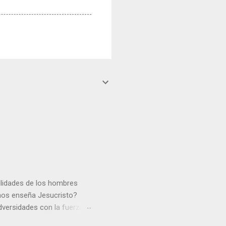
gilidades de los hombres
 nos enseña Jesucristo?
dversidades con la fuerza y
e nosotros. Amar es hacer