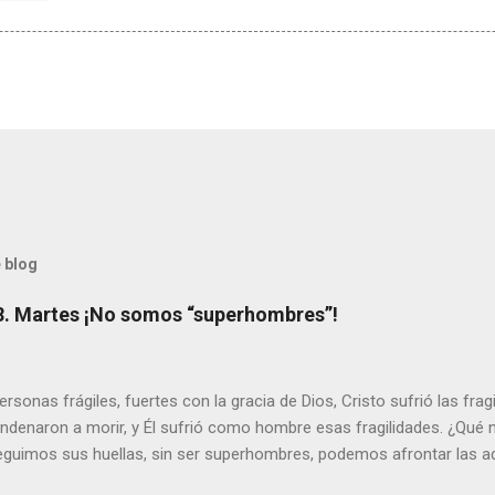
 blog
8. Martes ¡No somos “superhombres”!
sonas frágiles, fuertes con la gracia de Dios, Cristo sufrió las fra
ondenaron a morir, y Él sufrió como hombre esas fragilidades. ¿Qué
seguimos sus huellas, sin ser superhombres, podemos afrontar las a
el amor. Sentirse amado es saber que Dios siempre está pendiente d