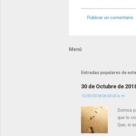
Publicar un comentario
C
o
m
Menú
e
n
t
Entradas populares de este
a
r
30 de Octubre de 201
i
10/30/2018 06:00:00 a. m.
o
s
Somos per
que lo c
Que, si 
la luz d