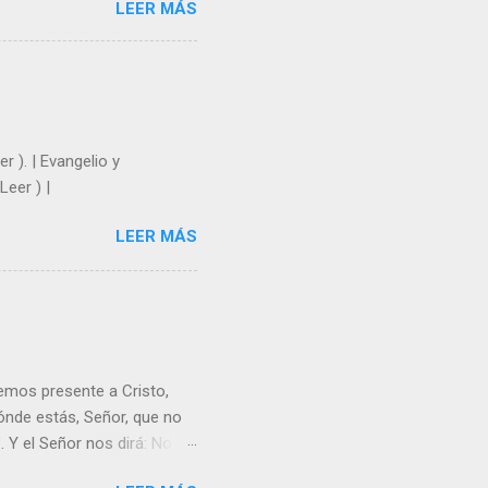
LEER MÁS
y un árbol sin frutos,
los días del sol abrasador
 Julián Escobar. | Lecturas
| Laudes (+ Leer ) | Vísperas
r ). | Evangelio y
Leer ) |
LEER MÁS
emos presente a Cristo,
nde estás, Señor, que no
 Y el Señor nos dirá: No
Resucitado. No me ves