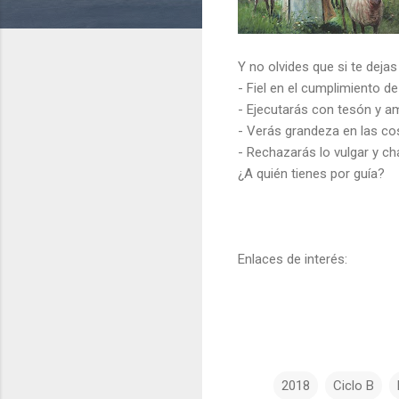
Y no olvides que si te dejas
-
Fiel en el cumplimiento d
-
Ejecutarás con tesón y a
-
Verás grandeza en las c
-
Rechazarás lo vulgar y c
¿A quién tienes por guía?
Enlaces de interés:
2018
Ciclo B