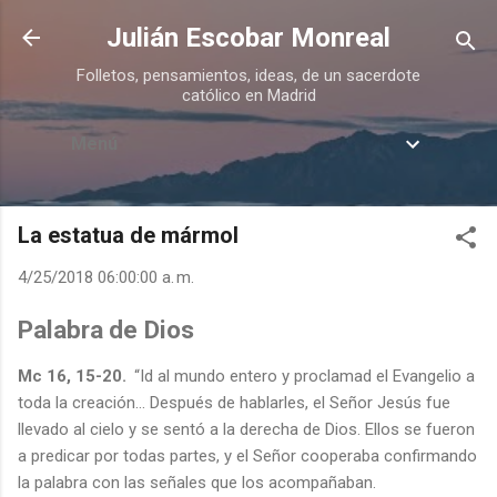
Ir al contenido principal
Julián Escobar Monreal
Folletos, pensamientos, ideas, de un sacerdote
católico en Madrid
Menú
La estatua de mármol
4/25/2018 06:00:00 a. m.
Palabra
de
Dios
Mc 16, 15-20.
“Id al mundo entero y proclamad el Evangelio a
toda la creación… Después de hablarles, el Señor Jesús fue
llevado al cielo y se sentó a la derecha de Dios. Ellos se fueron
a predicar por todas partes, y el Señor cooperaba confirmando
la palabra con las señales que los acompañaban.