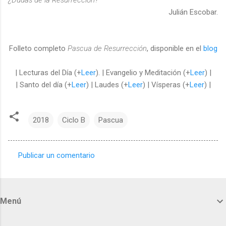
¿Dudas de la Resurrección?
Julián Escobar.
Folleto completo
Pascua de Resurrección
, disponible en el
blog
| Lecturas del Día (+
Leer
). | Evangelio y Meditación (+
Leer
) |
| Santo del día (+
Leer
) | Laudes (+
Leer
) | Vísperas (+
Leer
) |
2018
Ciclo B
Pascua
Publicar un comentario
C
o
m
Menú
e
n