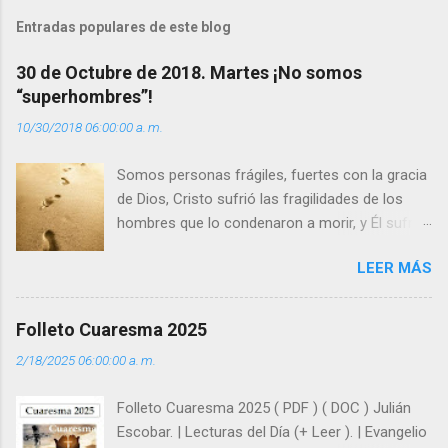
t
Entradas populares de este blog
a
30 de Octubre de 2018. Martes ¡No somos
r
“superhombres”!
i
10/30/2018 06:00:00 a. m.
o
s
Somos personas frágiles, fuertes con la gracia
de Dios, Cristo sufrió las fragilidades de los
hombres que lo condenaron a morir, y Él sufrió
como hombre esas fragilidades. ¿Qué nos
LEER MÁS
enseña Jesucristo? Que, si seguimos sus
huellas, sin ser superhombres, podemos
afrontar las adversidades con la fuerza y la luz
Folleto Cuaresma 2025
del amor. Sentirse amado es saber que Dios
2/18/2025 06:00:00 a. m.
siempre está pendiente de nosotros. Amar es
hacer que los demás se sientan acompañados
Folleto Cuaresma 2025 ( PDF ) ( DOC ) Julián
y protegidos por nosotros. “ Señor, soy un
Escobar. | Lecturas del Día (+ Leer ). | Evangelio
árbol sin frutos, pero tú me das la savia para