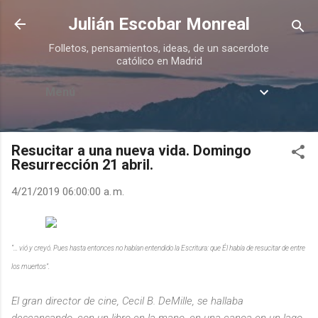
Ir al contenido principal
Julián Escobar Monreal
Folletos, pensamientos, ideas, de un sacerdote
católico en Madrid
Menú
Resucitar a una nueva vida. Domingo
Resurrección 21 abril.
4/21/2019 06:00:00 a. m.
“… vió y creyó. Pues hasta entonces no habían entendido la Escritura: que Él había de resucitar de entre
los muertos”.
El gran director de cine, Cecil B. DeMille, se hallaba
descansando, con un libro en la mano, en una canoa en un lago.