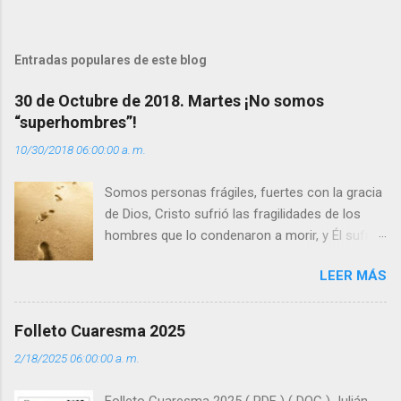
e
n
t
Entradas populares de este blog
a
30 de Octubre de 2018. Martes ¡No somos
r
“superhombres”!
i
10/30/2018 06:00:00 a. m.
o
s
Somos personas frágiles, fuertes con la gracia
de Dios, Cristo sufrió las fragilidades de los
hombres que lo condenaron a morir, y Él sufrió
como hombre esas fragilidades. ¿Qué nos
LEER MÁS
enseña Jesucristo? Que, si seguimos sus
huellas, sin ser superhombres, podemos
afrontar las adversidades con la fuerza y la luz
Folleto Cuaresma 2025
del amor. Sentirse amado es saber que Dios
2/18/2025 06:00:00 a. m.
siempre está pendiente de nosotros. Amar es
hacer que los demás se sientan acompañados
Folleto Cuaresma 2025 ( PDF ) ( DOC ) Julián