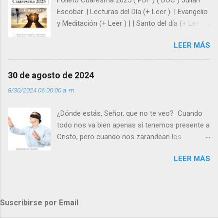
y protegidos por nosotros. “ Señor, soy un
Escobar. | Lecturas del Día (+ Leer ). | Evangelio
árbol sin frutos, pero tú me das la savia para
y Meditación (+ Leer ) | | Santo del día (+ Leer )
que al menos mis ramas y hojas den sombra
| Laudes (+ Leer ) | Vísperas (+ Leer ) |
en los días del sol abrasador ”. - ¿Te sientes
LEER MÁS
super hombre? - ¿Superas tu fragilidad con la
gracia de Dios? Julián Escobar. | Lecturas del
Día (+ Leer ). | Evangelio y Meditación (+ Leer ) |
30 de agosto de 2024
| Santo del día (+ Leer ) | Laudes (+ Leer ) |
8/30/2024 06:00:00 a. m.
Vísperas (+ Leer ) |
¿Dónde estás, Señor, que no te veo? Cuando
todo nos va bien apenas si tenemos presente a
Cristo, pero cuando nos zarandean los
“problemas”, con reproche exclamamos:
LEER MÁS
“¿Dónde estás, Señor, que no te veo, que me
dejas solo y desamparado con el peso de
tantos problemas?”. Y el Señor nos dirá: No me
ves porque me buscas entre los muertos, en la
Suscribirse por Email
tumba vacía, y yo estoy Resucitado. No me ves