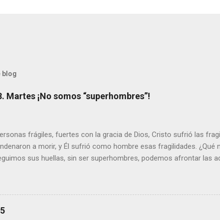
 blog
8. Martes ¡No somos “superhombres”!
sonas frágiles, fuertes con la gracia de Dios, Cristo sufrió las fra
ondenaron a morir, y Él sufrió como hombre esas fragilidades. ¿Qué
seguimos sus huellas, sin ser superhombres, podemos afrontar las a
el amor. Sentirse amado es saber que Dios siempre está pendiente d
demás se sientan acompañados y protegidos por nosotros. “ Señor, so
me das la savia para que al menos mis ramas y hojas den sombra en 
sientes super hombre? - ¿Superas tu fragilidad con la gracia de Dios?
25
+ Leer ). | Evangelio y Meditación (+ Leer ) | | Santo del día (+ Leer ) 