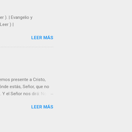
r ). | Evangelio y
Leer ) |
LEER MÁS
emos presente a Cristo,
nde estás, Señor, que no
 Y el Señor nos dirá: No
Resucitado. No me ves
LEER MÁS
Yo dejo a nadie sólo con
r verme, renueva tu fe para
liz y hacer feliz a los
s útil para ti y los demás?