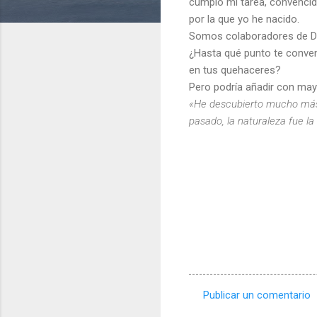
cumplo mi tarea, convencid
por la que yo he nacido.
Somos colaboradores de Dio
¿Hasta qué punto te conven
en tus quehaceres?
Pero podría añadir con may
«He descubierto mucho más d
pasado, la naturaleza fue la
Publicar un comentario
C