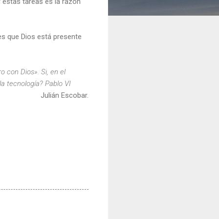
estas tareas es la razón
es que Dios está presente
 con Dios». Si, en el
 la tecnología? Pablo VI
Julián Escobar.