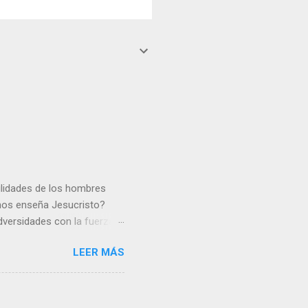
gilidades de los hombres
 nos enseña Jesucristo?
dversidades con la fuerza y
e nosotros. Amar es hacer
LEER MÁS
y un árbol sin frutos,
los días del sol abrasador
 Julián Escobar. | Lecturas
| Laudes (+ Leer ) | Vísperas