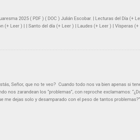
|
uaresma 2025 ( PDF ) ( DOC ) Julián Escobar. | Lecturas del Día (+ Lee
n (+ Leer ) | | Santo del día (+ Leer ) | Laudes (+ Leer ) | Vísperas (+ 
stás, Señor, que no te veo? Cuando todo nos va bien apenas si ten
ndo nos zarandean los “problemas”, con reproche exclamamos: “¿Dó
que me dejas solo y desamparado con el peso de tantos problemas?”.
orque me buscas entre los muertos, en la tumba vacía, y yo estoy 
loras tus problemas y no gozas de la vida. ¿Cómo puedes creer que 
es de la vida? Debes resucitar conmigo. Renueva tus ojos para pode
er más. Hazte preguntas como: - ¿Te despiertas con ánimo, de ser fe
¿Sientes que tu vida tiene sentido? - ¿Valoras lo que haces porque e