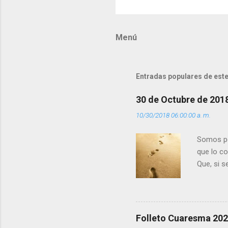
o
m
Menú
e
n
t
Entradas populares de este
a
r
30 de Octubre de 201
i
10/30/2018 06:00:00 a. m.
o
s
Somos per
que lo c
Que, si 
la luz d
que los 
pero tú 
”. - ¿Te 
Folleto Cuaresma 20
del Día (