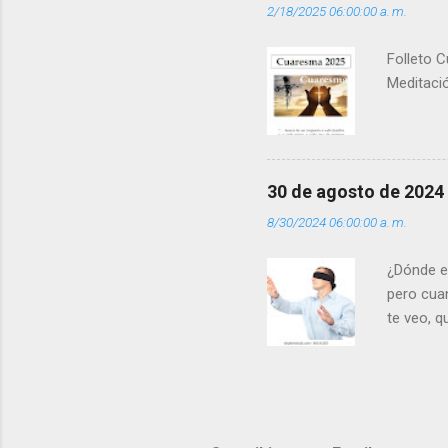
2/18/2025 06:00:00 a. m.
(+ Leer ) 
Folleto C
Meditació
30 de agosto de 2024
8/30/2024 06:00:00 a. m.
¿Dónde e
pero cua
te veo, 
me ves p
porque l
los dolor
poder cre
demás? - 