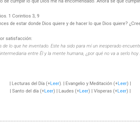
o de cumplir lo que Dios me ha encomendado. Ahora sé que cumplir 
s. 1 Corintios 3, 9
ces de estar donde Dios quiere y de hacer lo que Dios quiere? ¿Cre
or satisfacción:
e lo que he inventado. Este ha sido para mí un inesperado encuentro
 intermediaria entre Él y la mente humana, ¿por qué no va a serlo hoy
| Lecturas del Día (+
Leer
). | Evangelio y Meditación (+
Leer
) |
| Santo del día (+
Leer
) | Laudes (+
Leer
) | Vísperas (+
Leer
) |