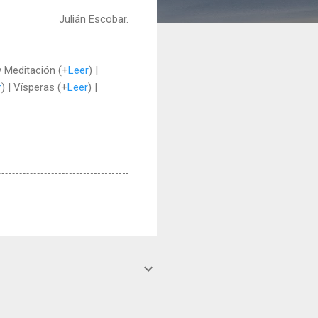
Julián Escobar.
 y Meditación (+
Leer
) |
r
) | Vísperas (+
Leer
) |