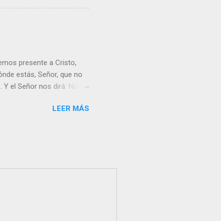
emos presente a Cristo,
nde estás, Señor, que no
 Y el Señor nos dirá: No
Resucitado. No me ves
LEER MÁS
Yo dejo a nadie sólo con
r verme, renueva tu fe para
liz y hacer feliz a los
s útil para ti y los demás?
orazón tiene más fuerza el
...