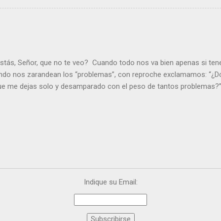
stás, Señor, que no te veo? Cuando todo nos va bien apenas si ten
ndo nos zarandean los “problemas”, con reproche exclamamos: “¿Dó
que me dejas solo y desamparado con el peso de tantos problemas?”.
orque me buscas entre los muertos, en la tumba vacía, y yo estoy 
loras tus problemas y no gozas de la vida. ¿Cómo puedes creer que 
es de la vida? Debes resucitar conmigo. Renueva tus ojos para pode
er más. Hazte preguntas como: - ¿Te despiertas con ánimo, de ser fe
¿Sientes que tu vida tiene sentido? - ¿Valoras lo que haces porque e
ntes fuerte y valiente para vivir la fe en público? - ¿En tu mente y c
e el odio? Si es así, es que Cristo te ha acariciado con su Resurrecc
Indique su Email: