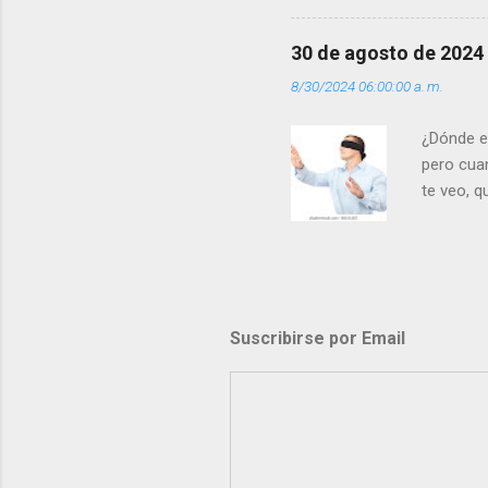
30 de agosto de 2024
8/30/2024 06:00:00 a. m.
¿Dónde e
pero cua
te veo, 
me ves p
porque l
los dolor
poder cre
demás? - 
Suscribirse por Email
- ¿Te sie
perdón qu