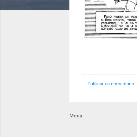
Publicar un comentario
C
o
m
Menú
e
n
t