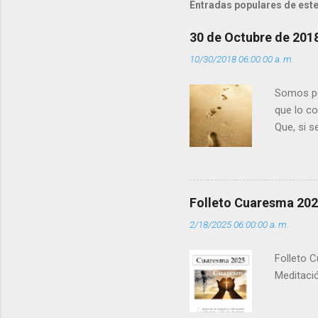
Entradas populares de este
a
r
30 de Octubre de 201
i
10/30/2018 06:00:00 a. m.
o
s
Somos per
que lo c
Que, si 
la luz d
que los 
pero tú 
”. - ¿Te 
Folleto Cuaresma 20
del Día (
2/18/2025 06:00:00 a. m.
(+ Leer ) 
Folleto C
Meditació