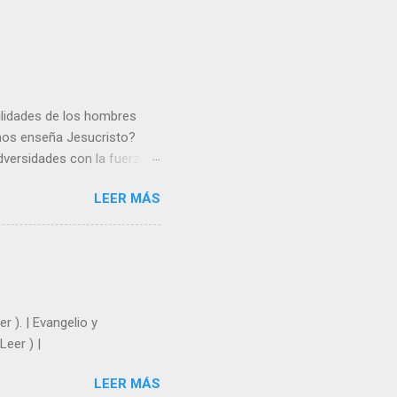
gilidades de los hombres
 nos enseña Jesucristo?
dversidades con la fuerza y
e nosotros. Amar es hacer
LEER MÁS
y un árbol sin frutos,
los días del sol abrasador
 Julián Escobar. | Lecturas
| Laudes (+ Leer ) | Vísperas
r ). | Evangelio y
Leer ) |
LEER MÁS