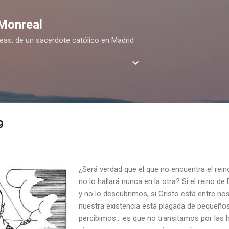
Ir al contenido principal
 Monreal
deas, de un sacerdote católico en Madrid
9
¿Será verdad que el que no encuentra el reino
no lo hallará nunca en la otra? Si el reino d
y no lo descubrimos, si Cristo está entre no
nuestra existencia está plagada de pequeños
percibimos… es que no transitamos por las h