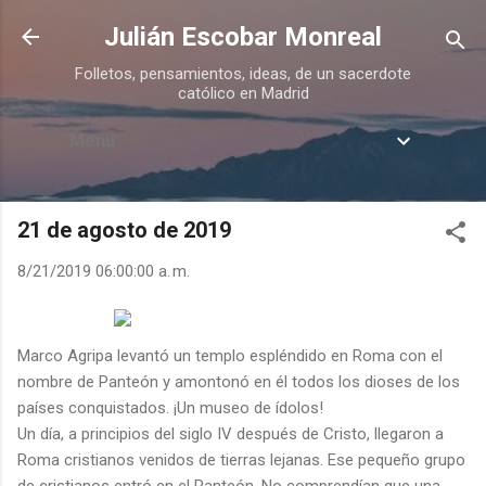
Ir al contenido principal
Julián Escobar Monreal
Folletos, pensamientos, ideas, de un sacerdote
católico en Madrid
Menú
21 de agosto de 2019
8/21/2019 06:00:00 a. m.
Marco Agripa levantó un templo espléndido en Roma con el
nombre de Panteón y amontonó en él todos los dioses de los
países conquistados. ¡Un museo de ídolos!
Un día, a principios del siglo IV después de Cristo, llegaron a
Roma cristianos venidos de tierras lejanas. Ese pequeño grupo
de cristianos entró en el Panteón. No comprendían que una