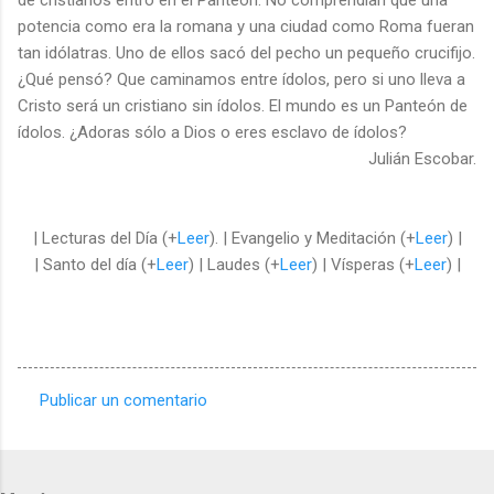
potencia como era la romana y una ciudad como Roma fueran
tan idólatras. Uno de ellos sacó del pecho un pequeño crucifijo.
¿Qué pensó? Que caminamos entre ídolos, pero si uno lleva a
Cristo será un cristiano sin ídolos. El mundo es un Panteón de
ídolos. ¿Adoras sólo a Dios o eres esclavo de ídolos?
Julián Escobar.
| Lecturas del Día (+
Leer
). | Evangelio y Meditación (+
Leer
) |
| Santo del día (+
Leer
) | Laudes (+
Leer
) | Vísperas (+
Leer
) |
Publicar un comentario
C
o
m