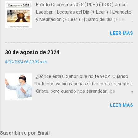
Folleto Cuaresma 2025 ( PDF ) ( DOC ) Julián
y protegidos por nosotros. “ Señor, soy un
Escobar. | Lecturas del Día (+ Leer ). | Evangelio
árbol sin frutos, pero tú me das la savia para
y Meditación (+ Leer ) | | Santo del día (+ Leer )
que al menos mis ramas y hojas den sombra
| Laudes (+ Leer ) | Vísperas (+ Leer ) |
en los días del sol abrasador ”. - ¿Te sientes
LEER MÁS
super hombre? - ¿Superas tu fragilidad con la
gracia de Dios? Julián Escobar. | Lecturas del
Día (+ Leer ). | Evangelio y Meditación (+ Leer ) |
30 de agosto de 2024
| Santo del día (+ Leer ) | Laudes (+ Leer ) |
8/30/2024 06:00:00 a. m.
Vísperas (+ Leer ) |
¿Dónde estás, Señor, que no te veo? Cuando
todo nos va bien apenas si tenemos presente a
Cristo, pero cuando nos zarandean los
“problemas”, con reproche exclamamos:
LEER MÁS
“¿Dónde estás, Señor, que no te veo, que me
dejas solo y desamparado con el peso de
tantos problemas?”. Y el Señor nos dirá: No me
ves porque me buscas entre los muertos, en la
Suscribirse por Email
tumba vacía, y yo estoy Resucitado. No me ves