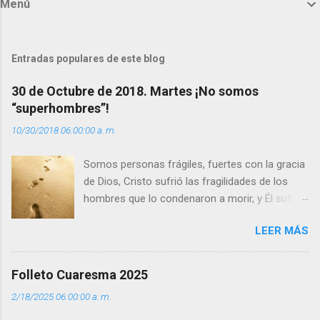
Menú
e
n
t
Entradas populares de este blog
a
30 de Octubre de 2018. Martes ¡No somos
r
“superhombres”!
i
10/30/2018 06:00:00 a. m.
o
s
Somos personas frágiles, fuertes con la gracia
de Dios, Cristo sufrió las fragilidades de los
hombres que lo condenaron a morir, y Él sufrió
como hombre esas fragilidades. ¿Qué nos
LEER MÁS
enseña Jesucristo? Que, si seguimos sus
huellas, sin ser superhombres, podemos
afrontar las adversidades con la fuerza y la luz
Folleto Cuaresma 2025
del amor. Sentirse amado es saber que Dios
2/18/2025 06:00:00 a. m.
siempre está pendiente de nosotros. Amar es
hacer que los demás se sientan acompañados