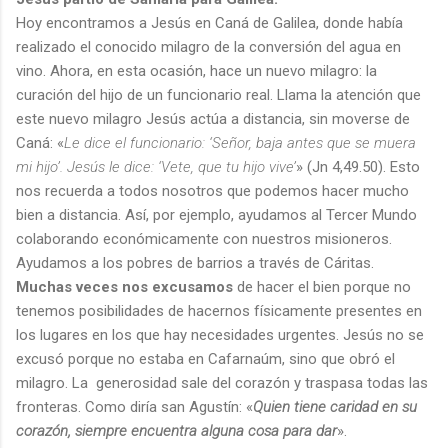
Hoy encontramos a Jesús en Caná de Galilea, donde había
realizado el conocido milagro de la conversión del agua en
vino. Ahora, en esta ocasión, hace un nuevo milagro: la
curación del hijo de un funcionario real. Llama la atención que
este nuevo milagro Jesús actúa a distancia, sin moverse de
Caná: «
Le dice el funcionario: ‘Señor, baja antes que se muera
mi hijo’. Jesús le dice: ‘Vete, que tu hijo vive’
» (Jn 4,49.50). Esto
nos recuerda a todos nosotros que podemos hacer mucho
bien a distancia. Así, por ejemplo, ayudamos al Tercer Mundo
colaborando económicamente con nuestros misioneros.
Ayudamos a los pobres de barrios a través de Cáritas.
Muchas veces nos excusamos
de hacer el bien porque no
tenemos posibilidades de hacernos físicamente presentes en
los lugares en los que hay necesidades urgentes. Jesús no se
excusó porque no estaba en Cafarnaúm, sino que obró el
milagro. La generosidad sale del corazón y traspasa todas las
fronteras. Como diría san Agustín: «
Quien tiene caridad en su
corazón, siempre encuentra alguna cosa para dar
».