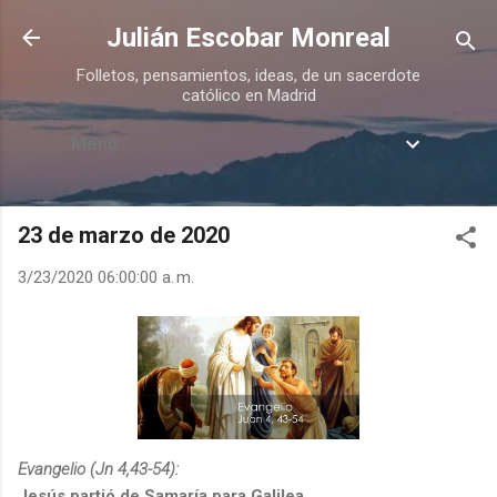
Ir al contenido principal
Julián Escobar Monreal
Folletos, pensamientos, ideas, de un sacerdote
católico en Madrid
Menú
23 de marzo de 2020
3/23/2020 06:00:00 a. m.
Evangelio (Jn 4,43-54):
Jesús partió de Samaría para Galilea.