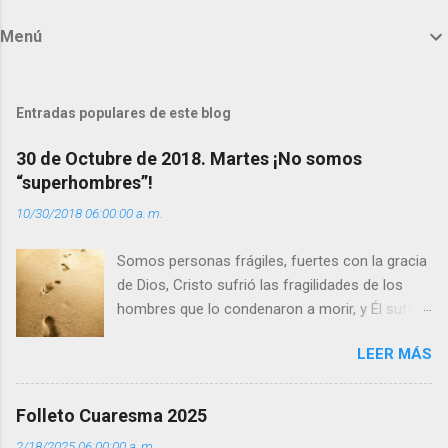
m
Menú
e
n
t
Entradas populares de este blog
a
30 de Octubre de 2018. Martes ¡No somos
r
“superhombres”!
i
10/30/2018 06:00:00 a. m.
o
s
Somos personas frágiles, fuertes con la gracia
de Dios, Cristo sufrió las fragilidades de los
hombres que lo condenaron a morir, y Él sufrió
como hombre esas fragilidades. ¿Qué nos
LEER MÁS
enseña Jesucristo? Que, si seguimos sus
huellas, sin ser superhombres, podemos
afrontar las adversidades con la fuerza y la luz
Folleto Cuaresma 2025
del amor. Sentirse amado es saber que Dios
2/18/2025 06:00:00 a. m.