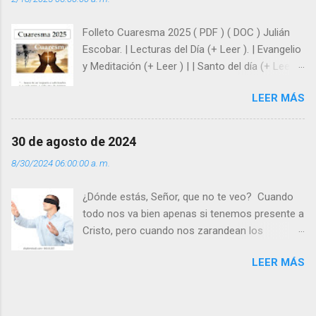
siempre está pendiente de nosotros. Amar es
hacer que los demás se sientan acompañados
Folleto Cuaresma 2025 ( PDF ) ( DOC ) Julián
y protegidos por nosotros. “ Señor, soy un
Escobar. | Lecturas del Día (+ Leer ). | Evangelio
árbol sin frutos, pero tú me das la savia para
y Meditación (+ Leer ) | | Santo del día (+ Leer )
que al menos mis ramas y hojas den sombra
| Laudes (+ Leer ) | Vísperas (+ Leer ) |
en los días del sol abrasador ”. - ¿Te sientes
LEER MÁS
super hombre? - ¿Superas tu fragilidad con la
gracia de Dios? Julián Escobar. | Lecturas del
Día (+ Leer ). | Evangelio y Meditación (+ Leer ) |
30 de agosto de 2024
| Santo del día (+ Leer ) | Laudes (+ Leer ) |
8/30/2024 06:00:00 a. m.
Vísperas (+ Leer ) |
¿Dónde estás, Señor, que no te veo? Cuando
todo nos va bien apenas si tenemos presente a
Cristo, pero cuando nos zarandean los
“problemas”, con reproche exclamamos:
LEER MÁS
“¿Dónde estás, Señor, que no te veo, que me
dejas solo y desamparado con el peso de
tantos problemas?”. Y el Señor nos dirá: No me
ves porque me buscas entre los muertos, en la