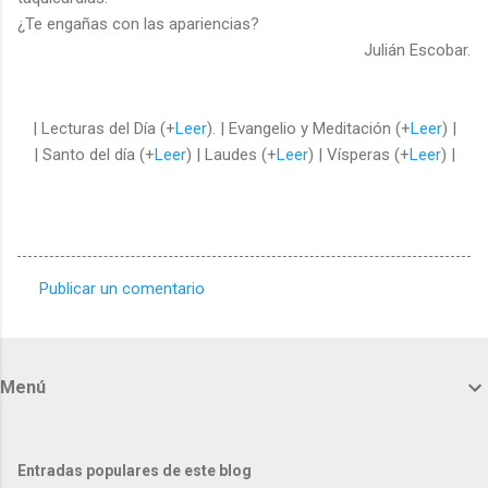
¿Te engañas con las apariencias?
Julián Escobar.
| Lecturas del Día (+
Leer
). | Evangelio y Meditación (+
Leer
) |
| Santo del día (+
Leer
) | Laudes (+
Leer
) | Vísperas (+
Leer
) |
Publicar un comentario
C
o
m
Menú
e
n
t
Entradas populares de este blog