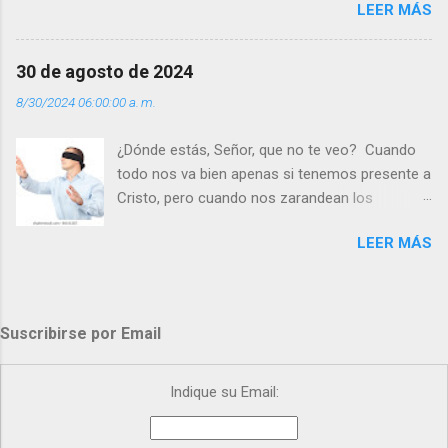
LEER MÁS
super hombre? - ¿Superas tu fragilidad con la
gracia de Dios? Julián Escobar. | Lecturas del
Día (+ Leer ). | Evangelio y Meditación (+ Leer ) |
30 de agosto de 2024
| Santo del día (+ Leer ) | Laudes (+ Leer ) |
8/30/2024 06:00:00 a. m.
Vísperas (+ Leer ) |
¿Dónde estás, Señor, que no te veo? Cuando
todo nos va bien apenas si tenemos presente a
Cristo, pero cuando nos zarandean los
“problemas”, con reproche exclamamos:
LEER MÁS
“¿Dónde estás, Señor, que no te veo, que me
dejas solo y desamparado con el peso de
tantos problemas?”. Y el Señor nos dirá: No me
ves porque me buscas entre los muertos, en la
Suscribirse por Email
tumba vacía, y yo estoy Resucitado. No me ves
porque lloras tus problemas y no gozas de la
vida. ¿Cómo puedes creer que Yo dejo a nadie
Indique su Email:
sólo con los dolores de la vida? Debes
resucitar conmigo. Renueva tus ojos para