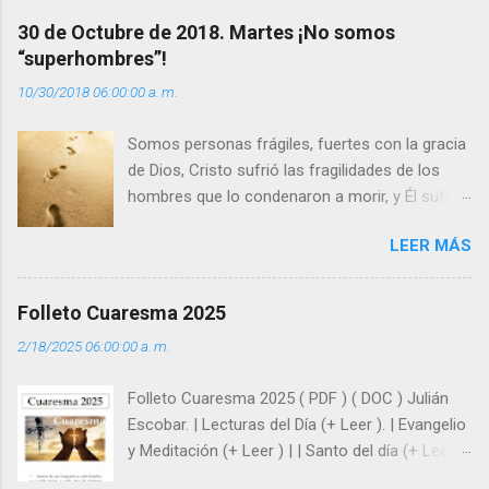
a
30 de Octubre de 2018. Martes ¡No somos
r
“superhombres”!
i
10/30/2018 06:00:00 a. m.
o
s
Somos personas frágiles, fuertes con la gracia
de Dios, Cristo sufrió las fragilidades de los
hombres que lo condenaron a morir, y Él sufrió
como hombre esas fragilidades. ¿Qué nos
LEER MÁS
enseña Jesucristo? Que, si seguimos sus
huellas, sin ser superhombres, podemos
afrontar las adversidades con la fuerza y la luz
Folleto Cuaresma 2025
del amor. Sentirse amado es saber que Dios
2/18/2025 06:00:00 a. m.
siempre está pendiente de nosotros. Amar es
hacer que los demás se sientan acompañados
Folleto Cuaresma 2025 ( PDF ) ( DOC ) Julián
y protegidos por nosotros. “ Señor, soy un
Escobar. | Lecturas del Día (+ Leer ). | Evangelio
árbol sin frutos, pero tú me das la savia para
y Meditación (+ Leer ) | | Santo del día (+ Leer )
que al menos mis ramas y hojas den sombra
| Laudes (+ Leer ) | Vísperas (+ Leer ) |
en los días del sol abrasador ”. - ¿Te sientes