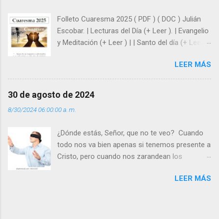
hacer que los demás se sientan acompañados
Folleto Cuaresma 2025 ( PDF ) ( DOC ) Julián
y protegidos por nosotros. “ Señor, soy un
Escobar. | Lecturas del Día (+ Leer ). | Evangelio
árbol sin frutos, pero tú me das la savia para
y Meditación (+ Leer ) | | Santo del día (+ Leer )
que al menos mis ramas y hojas den sombra
| Laudes (+ Leer ) | Vísperas (+ Leer ) |
en los días del sol abrasador ”. - ¿Te sientes
LEER MÁS
super hombre? - ¿Superas tu fragilidad con la
gracia de Dios? Julián Escobar. | Lecturas del
Día (+ Leer ). | Evangelio y Meditación (+ Leer ) |
30 de agosto de 2024
| Santo del día (+ Leer ) | Laudes (+ Leer ) |
8/30/2024 06:00:00 a. m.
Vísperas (+ Leer ) |
¿Dónde estás, Señor, que no te veo? Cuando
todo nos va bien apenas si tenemos presente a
Cristo, pero cuando nos zarandean los
“problemas”, con reproche exclamamos:
LEER MÁS
“¿Dónde estás, Señor, que no te veo, que me
dejas solo y desamparado con el peso de
tantos problemas?”. Y el Señor nos dirá: No me
ves porque me buscas entre los muertos, en la