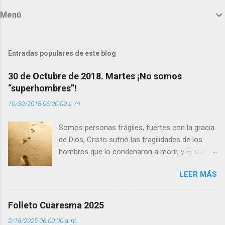
m
Menú
e
n
t
Entradas populares de este blog
a
30 de Octubre de 2018. Martes ¡No somos
r
“superhombres”!
i
10/30/2018 06:00:00 a. m.
o
s
Somos personas frágiles, fuertes con la gracia
de Dios, Cristo sufrió las fragilidades de los
hombres que lo condenaron a morir, y Él sufrió
como hombre esas fragilidades. ¿Qué nos
LEER MÁS
enseña Jesucristo? Que, si seguimos sus
huellas, sin ser superhombres, podemos
afrontar las adversidades con la fuerza y la luz
Folleto Cuaresma 2025
del amor. Sentirse amado es saber que Dios
2/18/2025 06:00:00 a. m.
siempre está pendiente de nosotros. Amar es