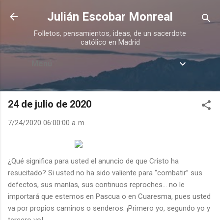
Ir al contenido principal
Julián Escobar Monreal
Folletos, pensamientos, ideas, de un sacerdote
católico en Madrid
Menú
24 de julio de 2020
7/24/2020 06:00:00 a. m.
¿Qué significa para usted el anuncio de que Cristo ha
resucitado? Si usted no ha sido valiente para “combatir” sus
defectos, sus manías, sus continuos reproches… no le
importará que estemos en Pascua o en Cuaresma, pues usted
va por propios caminos o senderos: ¡Primero yo, segundo yo y
tercero yo!