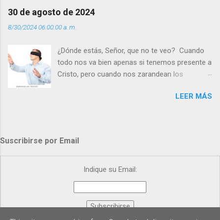
Día (+ Leer ). | Evangelio y Meditación (+ Leer ) |
30 de agosto de 2024
| Santo del día (+ Leer ) | Laudes (+ Leer ) |
8/30/2024 06:00:00 a. m.
Vísperas (+ Leer ) |
¿Dónde estás, Señor, que no te veo? Cuando
todo nos va bien apenas si tenemos presente a
Cristo, pero cuando nos zarandean los
“problemas”, con reproche exclamamos:
LEER MÁS
“¿Dónde estás, Señor, que no te veo, que me
dejas solo y desamparado con el peso de
tantos problemas?”. Y el Señor nos dirá: No me
ves porque me buscas entre los muertos, en la
Suscribirse por Email
tumba vacía, y yo estoy Resucitado. No me ves
porque lloras tus problemas y no gozas de la
vida. ¿Cómo puedes creer que Yo dejo a nadie
Indique su Email:
sólo con los dolores de la vida? Debes
resucitar conmigo. Renueva tus ojos para
poder verme, renueva tu fe para poder creer
más. Hazte preguntas como: - ¿Te despiertas