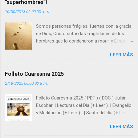
“superhombres”!
i
10/30/2018 06:00:00 a. m.
o
s
Somos personas frágiles, fuertes con la gracia
de Dios, Cristo sufrió las fragilidades de los
hombres que lo condenaron a morir, y Él sufrió
como hombre esas fragilidades. ¿Qué nos
LEER MÁS
enseña Jesucristo? Que, si seguimos sus
huellas, sin ser superhombres, podemos
afrontar las adversidades con la fuerza y la luz
Folleto Cuaresma 2025
del amor. Sentirse amado es saber que Dios
2/18/2025 06:00:00 a. m.
siempre está pendiente de nosotros. Amar es
hacer que los demás se sientan acompañados
Folleto Cuaresma 2025 ( PDF ) ( DOC ) Julián
y protegidos por nosotros. “ Señor, soy un
Escobar. | Lecturas del Día (+ Leer ). | Evangelio
árbol sin frutos, pero tú me das la savia para
y Meditación (+ Leer ) | | Santo del día (+ Leer )
que al menos mis ramas y hojas den sombra
| Laudes (+ Leer ) | Vísperas (+ Leer ) |
en los días del sol abrasador ”. - ¿Te sientes
LEER MÁS
super hombre? - ¿Superas tu fragilidad con la
gracia de Dios? Julián Escobar. | Lecturas del