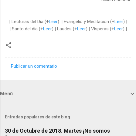
| Lecturas del Día (+
Leer
). | Evangelio y Meditación (+
Leer
) |
| Santo del día (+
Leer
) | Laudes (+
Leer
) | Vísperas (+
Leer
) |
Publicar un comentario
C
o
m
Menú
e
n
t
Entradas populares de este blog
a
30 de Octubre de 2018. Martes ¡No somos
r