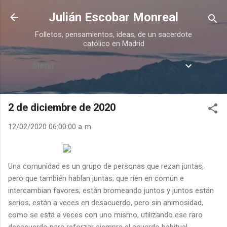
Ir al contenido principal
Julián Escobar Monreal
Folletos, pensamientos, ideas, de un sacerdote
católico en Madrid
Menú
2 de diciembre de 2020
12/02/2020 06:00:00 a. m.
Una comunidad es un grupo de personas que rezan juntas,
pero que también hablan juntas; que ríen en común e
intercambian favores; están bromeando juntos y juntos están
serios; están a veces en desacuerdo, pero sin animosidad,
como se está a veces con uno mismo, utilizando ese raro
desacuerdo para reforzar siempre el acuerdo habitual.