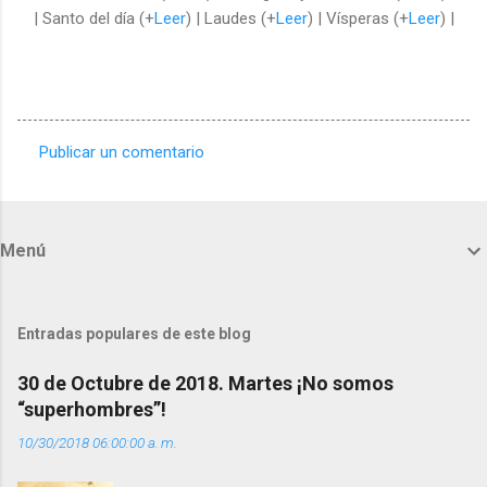
| Santo del día (+
Leer
) | Laudes (+
Leer
) | Vísperas (+
Leer
) |
Publicar un comentario
C
o
m
Menú
e
n
t
Entradas populares de este blog
a
30 de Octubre de 2018. Martes ¡No somos
r
“superhombres”!
i
10/30/2018 06:00:00 a. m.
o
s