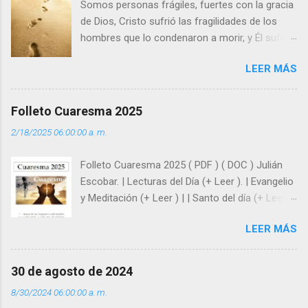
Somos personas frágiles, fuertes con la gracia
de Dios, Cristo sufrió las fragilidades de los
hombres que lo condenaron a morir, y Él sufrió
como hombre esas fragilidades. ¿Qué nos
LEER MÁS
enseña Jesucristo? Que, si seguimos sus
huellas, sin ser superhombres, podemos
afrontar las adversidades con la fuerza y la luz
Folleto Cuaresma 2025
del amor. Sentirse amado es saber que Dios
2/18/2025 06:00:00 a. m.
siempre está pendiente de nosotros. Amar es
hacer que los demás se sientan acompañados
Folleto Cuaresma 2025 ( PDF ) ( DOC ) Julián
y protegidos por nosotros. “ Señor, soy un
Escobar. | Lecturas del Día (+ Leer ). | Evangelio
árbol sin frutos, pero tú me das la savia para
y Meditación (+ Leer ) | | Santo del día (+ Leer )
que al menos mis ramas y hojas den sombra
| Laudes (+ Leer ) | Vísperas (+ Leer ) |
en los días del sol abrasador ”. - ¿Te sientes
LEER MÁS
super hombre? - ¿Superas tu fragilidad con la
gracia de Dios? Julián Escobar. | Lecturas del
Día (+ Leer ). | Evangelio y Meditación (+ Leer ) |
30 de agosto de 2024
| Santo del día (+ Leer ) | Laudes (+ Leer ) |
8/30/2024 06:00:00 a. m.
Vísperas (+ Leer ) |