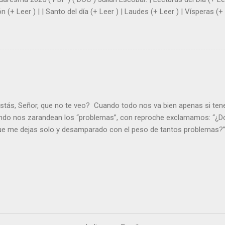
n (+ Leer ) | | Santo del día (+ Leer ) | Laudes (+ Leer ) | Vísperas (+ 
stás, Señor, que no te veo? Cuando todo nos va bien apenas si ten
ndo nos zarandean los “problemas”, con reproche exclamamos: “¿Dó
que me dejas solo y desamparado con el peso de tantos problemas?”.
orque me buscas entre los muertos, en la tumba vacía, y yo estoy 
loras tus problemas y no gozas de la vida. ¿Cómo puedes creer que 
es de la vida? Debes resucitar conmigo. Renueva tus ojos para pode
er más. Hazte preguntas como: - ¿Te despiertas con ánimo, de ser fe
¿Sientes que tu vida tiene sentido? - ¿Valoras lo que haces porque e
ntes fuerte y valiente para vivir la fe en público? - ¿En tu mente y c
e el odio? Si es así, es que Cristo te ha acariciado con su Resurrecc