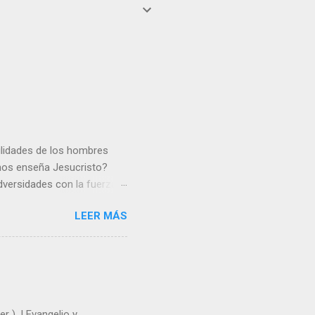
gilidades de los hombres
 nos enseña Jesucristo?
dversidades con la fuerza y
e nosotros. Amar es hacer
LEER MÁS
y un árbol sin frutos,
los días del sol abrasador
 Julián Escobar. | Lecturas
| Laudes (+ Leer ) | Vísperas
r ). | Evangelio y