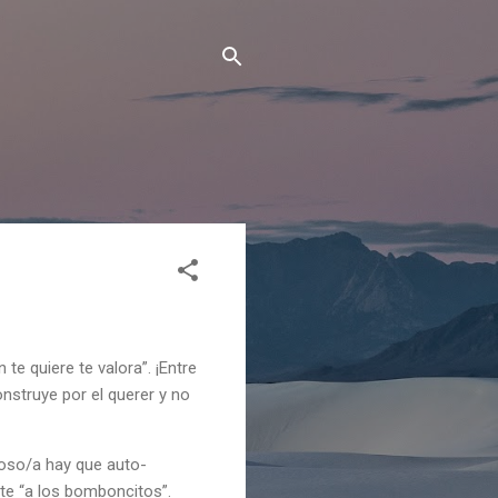
 te quiere te valora”. ¡Entre
onstruye por el querer y no
poso/a hay que auto-
nte “a los bomboncitos”.