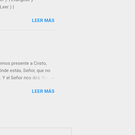
Leer ) |
LEER MÁS
emos presente a Cristo,
nde estás, Señor, que no
 Y el Señor nos dirá: No
Resucitado. No me ves
LEER MÁS
Yo dejo a nadie sólo con
r verme, renueva tu fe para
liz y hacer feliz a los
s útil para ti y los demás?
orazón tiene más fuerza el
...