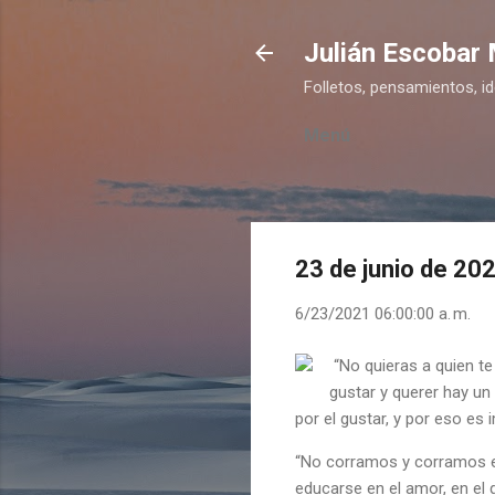
Julián Escobar
Folletos, pensamientos, i
Menú
23 de junio de 20
6/23/2021 06:00:00 a. m.
“No quieras a quien te g
gustar y querer hay un
por el gustar, y por eso es 
“No corramos y corramos en
educarse en el amor, en el 