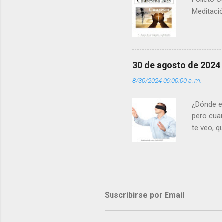
Meditació
30 de agosto de 2024
8/30/2024 06:00:00 a. m.
¿Dónde e
pero cua
te veo, 
me ves p
porque l
los dolor
poder cre
demás? - 
Suscribirse por Email
- ¿Te sie
perdón qu