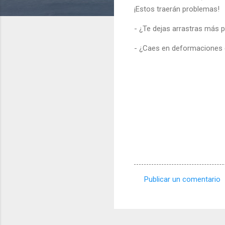
¡Estos traerán problemas!
- ¿Te dejas arrastras más p
- ¿Caes en deformaciones
Publicar un comentario
C
o
m