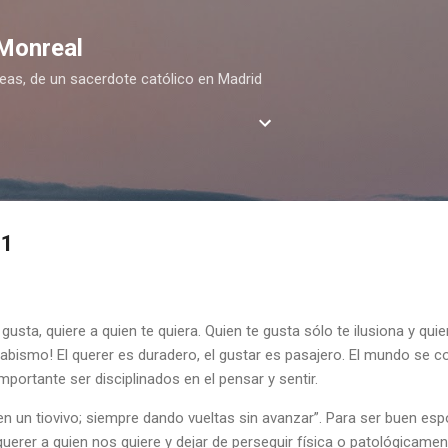
Ir al contenido principal
 Monreal
deas, de un sacerdote católico en Madrid
21
usta, quiere a quien te quiera. Quien te gusta sólo te ilusiona y quien
 abismo! El querer es duradero, el gustar es pasajero. El mundo se c
importante ser disciplinados en el pensar y sentir.
 un tiovivo; siempre dando vueltas sin avanzar”. Para ser buen es
querer a quien nos quiere y dejar de perseguir física o patológicame