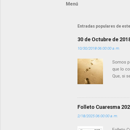
Menú
e
n
t
Entradas populares de este
a
r
30 de Octubre de 201
i
10/30/2018 06:00:00 a. m.
o
s
Somos per
que lo c
Que, si 
la luz d
que los 
pero tú 
”. - ¿Te 
Folleto Cuaresma 20
del Día (
2/18/2025 06:00:00 a. m.
(+ Leer ) 
Folleto C