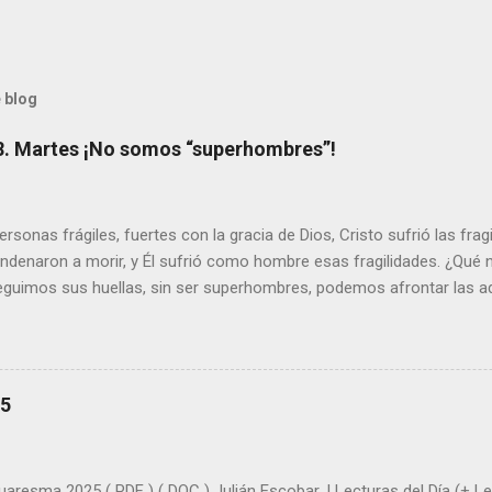
 blog
8. Martes ¡No somos “superhombres”!
sonas frágiles, fuertes con la gracia de Dios, Cristo sufrió las fra
ondenaron a morir, y Él sufrió como hombre esas fragilidades. ¿Qué
seguimos sus huellas, sin ser superhombres, podemos afrontar las a
el amor. Sentirse amado es saber que Dios siempre está pendiente d
demás se sientan acompañados y protegidos por nosotros. “ Señor, so
me das la savia para que al menos mis ramas y hojas den sombra en 
sientes super hombre? - ¿Superas tu fragilidad con la gracia de Dios?
25
+ Leer ). | Evangelio y Meditación (+ Leer ) | | Santo del día (+ Leer ) 
|
uaresma 2025 ( PDF ) ( DOC ) Julián Escobar. | Lecturas del Día (+ Lee