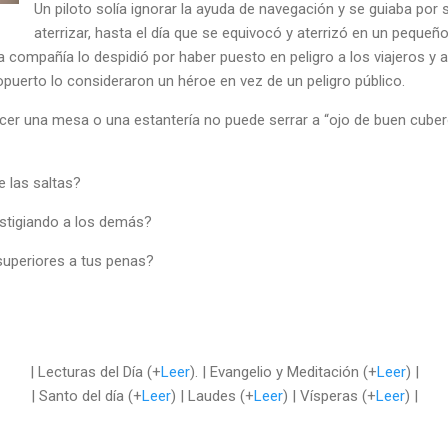
Un piloto solía ignorar la ayuda de navegación y se guiaba por s
aterrizar, hasta el día que se equivocó y aterrizó en un pequeñ
a compañía lo despidió por haber puesto en peligro a los viajeros y a
puerto lo consideraron un héroe en vez de un peligro público.
cer una mesa o una estantería no puede serrar a “ojo de buen cuber
e las saltas?
estigiando a los demás?
superiores a tus penas?
| Lecturas del Día (+
Leer
). | Evangelio y Meditación (+
Leer
) |
| Santo del día (+
Leer
) | Laudes (+
Leer
) | Vísperas (+
Leer
) |