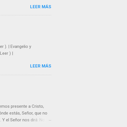
e nosotros. Amar es hacer
LEER MÁS
y un árbol sin frutos,
los días del sol abrasador
 Julián Escobar. | Lecturas
| Laudes (+ Leer ) | Vísperas
r ). | Evangelio y
Leer ) |
LEER MÁS
emos presente a Cristo,
nde estás, Señor, que no
 Y el Señor nos dirá: No
Resucitado. No me ves