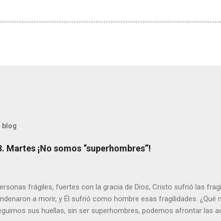
 blog
8. Martes ¡No somos “superhombres”!
sonas frágiles, fuertes con la gracia de Dios, Cristo sufrió las fra
ondenaron a morir, y Él sufrió como hombre esas fragilidades. ¿Qué
seguimos sus huellas, sin ser superhombres, podemos afrontar las a