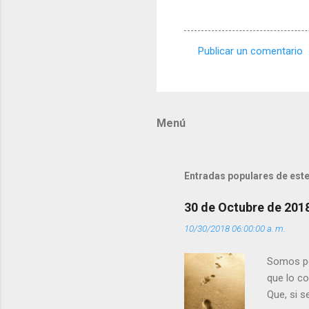
Publicar un comentario
C
o
m
Menú
e
n
t
Entradas populares de este
a
r
30 de Octubre de 201
i
10/30/2018 06:00:00 a. m.
o
s
Somos per
que lo c
Que, si 