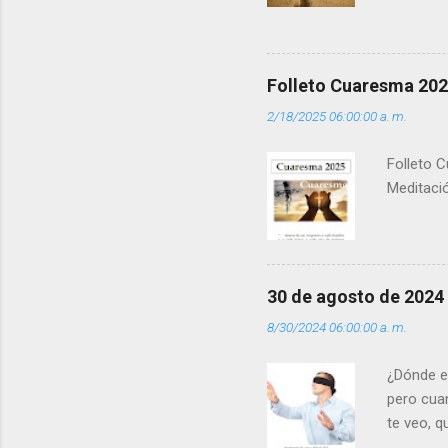
la luz d
que los 
pero tú 
”. - ¿Te 
Folleto Cuaresma 20
del Día (
2/18/2025 06:00:00 a. m.
(+ Leer ) 
Folleto C
Meditació
30 de agosto de 2024
8/30/2024 06:00:00 a. m.
¿Dónde e
pero cua
te veo, 
me ves p