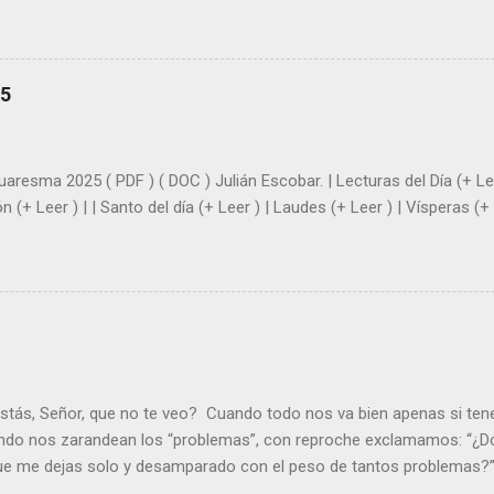
el amor. Sentirse amado es saber que Dios siempre está pendiente d
demás se sientan acompañados y protegidos por nosotros. “ Señor, so
me das la savia para que al menos mis ramas y hojas den sombra en 
sientes super hombre? - ¿Superas tu fragilidad con la gracia de Dios?
25
+ Leer ). | Evangelio y Meditación (+ Leer ) | | Santo del día (+ Leer ) 
|
uaresma 2025 ( PDF ) ( DOC ) Julián Escobar. | Lecturas del Día (+ Lee
n (+ Leer ) | | Santo del día (+ Leer ) | Laudes (+ Leer ) | Vísperas (+ 
stás, Señor, que no te veo? Cuando todo nos va bien apenas si ten
ndo nos zarandean los “problemas”, con reproche exclamamos: “¿Dó
que me dejas solo y desamparado con el peso de tantos problemas?”.
orque me buscas entre los muertos, en la tumba vacía, y yo estoy 