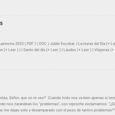
el amor. Sentirse amado es saber que Dios siempre está pendiente d
demás se sientan acompañados y protegidos por nosotros. “ Señor, so
me das la savia para que al menos mis ramas y hojas den sombra en 
sientes super hombre? - ¿Superas tu fragilidad con la gracia de Dios?
25
+ Leer ). | Evangelio y Meditación (+ Leer ) | | Santo del día (+ Leer ) 
|
uaresma 2025 ( PDF ) ( DOC ) Julián Escobar. | Lecturas del Día (+ Lee
n (+ Leer ) | | Santo del día (+ Leer ) | Laudes (+ Leer ) | Vísperas (+ 
stás, Señor, que no te veo? Cuando todo nos va bien apenas si ten
ndo nos zarandean los “problemas”, con reproche exclamamos: “¿Dó
que me dejas solo y desamparado con el peso de tantos problemas?”.