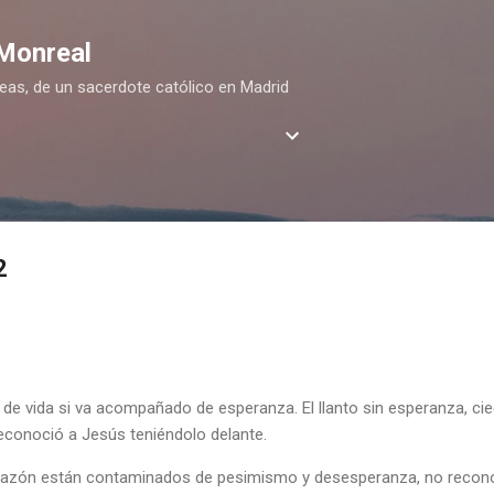
Ir al contenido principal
 Monreal
deas, de un sacerdote católico en Madrid
2
 de vida si va acompañado de esperanza. El llanto sin esperanza, cieg
 reconoció a Jesús teniéndolo delante.
corazón están contaminados de pesimismo y desesperanza, no recono