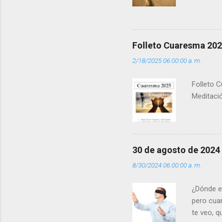
la luz d
que los 
pero tú 
”. - ¿Te 
Folleto Cuaresma 20
del Día (
2/18/2025 06:00:00 a. m.
(+ Leer ) 
Folleto C
Meditació
30 de agosto de 2024
8/30/2024 06:00:00 a. m.
¿Dónde e
pero cua
te veo, 