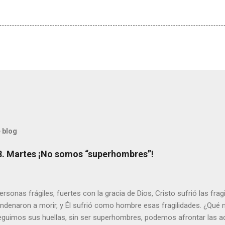
 blog
8. Martes ¡No somos “superhombres”!
sonas frágiles, fuertes con la gracia de Dios, Cristo sufrió las fra
ondenaron a morir, y Él sufrió como hombre esas fragilidades. ¿Qué
seguimos sus huellas, sin ser superhombres, podemos afrontar las a