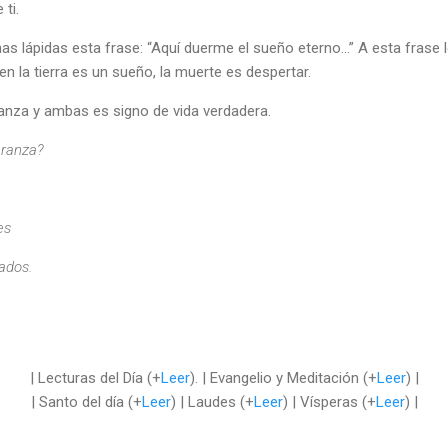
ti.
as lápidas esta frase: “Aquí duerme el sueño eterno…” A esta frase l
 en la tierra es un sueño, la muerte es despertar.
nza y ambas es signo de vida verdadera.
eranza?
es
ados.
| Lecturas del Día (+
Leer
). | Evangelio y Meditación (+
Leer
) |
| Santo del día (+
Leer
) | Laudes (+
Leer
) | Vísperas (+
Leer
) |