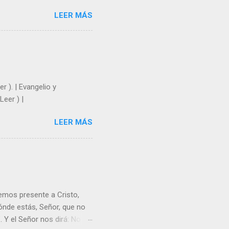
e nosotros. Amar es hacer
LEER MÁS
y un árbol sin frutos,
los días del sol abrasador
 Julián Escobar. | Lecturas
| Laudes (+ Leer ) | Vísperas
r ). | Evangelio y
Leer ) |
LEER MÁS
emos presente a Cristo,
nde estás, Señor, que no
 Y el Señor nos dirá: No