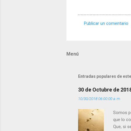
Publicar un comentario
C
o
m
Menú
e
n
t
Entradas populares de este
a
r
30 de Octubre de 201
i
10/30/2018 06:00:00 a. m.
o
s
Somos per
que lo c
Que, si 