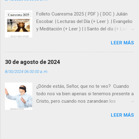
siempre está pendiente de nosotros. Amar es
hacer que los demás se sientan acompañados
Folleto Cuaresma 2025 ( PDF ) ( DOC ) Julián
y protegidos por nosotros. “ Señor, soy un
Escobar. | Lecturas del Día (+ Leer ). | Evangelio
árbol sin frutos, pero tú me das la savia para
y Meditación (+ Leer ) | | Santo del día (+ Leer )
que al menos mis ramas y hojas den sombra
| Laudes (+ Leer ) | Vísperas (+ Leer ) |
en los días del sol abrasador ”. - ¿Te sientes
LEER MÁS
super hombre? - ¿Superas tu fragilidad con la
gracia de Dios? Julián Escobar. | Lecturas del
Día (+ Leer ). | Evangelio y Meditación (+ Leer ) |
30 de agosto de 2024
| Santo del día (+ Leer ) | Laudes (+ Leer ) |
8/30/2024 06:00:00 a. m.
Vísperas (+ Leer ) |
¿Dónde estás, Señor, que no te veo? Cuando
todo nos va bien apenas si tenemos presente a
Cristo, pero cuando nos zarandean los
“problemas”, con reproche exclamamos:
LEER MÁS
“¿Dónde estás, Señor, que no te veo, que me
dejas solo y desamparado con el peso de
tantos problemas?”. Y el Señor nos dirá: No me
ves porque me buscas entre los muertos, en la