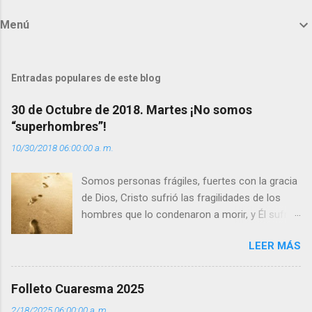
m
Menú
e
n
t
Entradas populares de este blog
a
30 de Octubre de 2018. Martes ¡No somos
r
“superhombres”!
i
10/30/2018 06:00:00 a. m.
o
s
Somos personas frágiles, fuertes con la gracia
de Dios, Cristo sufrió las fragilidades de los
hombres que lo condenaron a morir, y Él sufrió
como hombre esas fragilidades. ¿Qué nos
LEER MÁS
enseña Jesucristo? Que, si seguimos sus
huellas, sin ser superhombres, podemos
afrontar las adversidades con la fuerza y la luz
Folleto Cuaresma 2025
del amor. Sentirse amado es saber que Dios
2/18/2025 06:00:00 a. m.