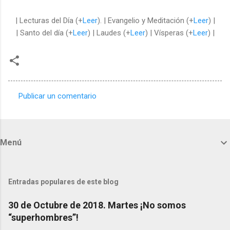
| Lecturas del Día (+
Leer
). | Evangelio y Meditación (+
Leer
) |
| Santo del día (+
Leer
) | Laudes (+
Leer
) | Vísperas (+
Leer
) |
Publicar un comentario
C
o
m
Menú
e
n
t
Entradas populares de este blog
a
30 de Octubre de 2018. Martes ¡No somos
r
“superhombres”!
i