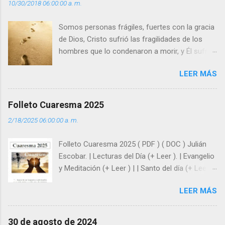
10/30/2018 06:00:00 a. m.
o
s
Somos personas frágiles, fuertes con la gracia
de Dios, Cristo sufrió las fragilidades de los
hombres que lo condenaron a morir, y Él sufrió
como hombre esas fragilidades. ¿Qué nos
LEER MÁS
enseña Jesucristo? Que, si seguimos sus
huellas, sin ser superhombres, podemos
afrontar las adversidades con la fuerza y la luz
Folleto Cuaresma 2025
del amor. Sentirse amado es saber que Dios
2/18/2025 06:00:00 a. m.
siempre está pendiente de nosotros. Amar es
hacer que los demás se sientan acompañados
Folleto Cuaresma 2025 ( PDF ) ( DOC ) Julián
y protegidos por nosotros. “ Señor, soy un
Escobar. | Lecturas del Día (+ Leer ). | Evangelio
árbol sin frutos, pero tú me das la savia para
y Meditación (+ Leer ) | | Santo del día (+ Leer )
que al menos mis ramas y hojas den sombra
| Laudes (+ Leer ) | Vísperas (+ Leer ) |
en los días del sol abrasador ”. - ¿Te sientes
LEER MÁS
super hombre? - ¿Superas tu fragilidad con la
gracia de Dios? Julián Escobar. | Lecturas del
Día (+ Leer ). | Evangelio y Meditación (+ Leer ) |
30 de agosto de 2024