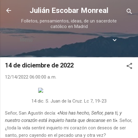
Ir al contenido principal
Julián Escobar Monreal
Folletos, pensamientos, ideas, de un sacerdote
católico en Madrid
Menú
14 de diciembre de 2022
12/14/2022 06:00:00 a. m.
14 dic. S. Juan de la Cruz. Lc 7, 19-23
Señor, San Agustín decía:
«Nos has hecho, Señor, para ti, y
nuestro corazón está inquieto hasta que descanse en ti».
Señor,
¿toda la vida sentiré inquieto mi corazón con deseos de ser
santo, pero cayendo en el pecado una y otra vez?