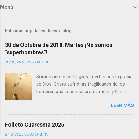
m
Menú
e
n
t
Entradas populares de este blog
a
30 de Octubre de 2018. Martes ¡No somos
r
“superhombres”!
i
10/30/2018 06:00:00 a. m.
o
s
Somos personas frágiles, fuertes con la gracia
de Dios, Cristo sufrió las fragilidades de los
hombres que lo condenaron a morir, y Él sufrió
como hombre esas fragilidades. ¿Qué nos
LEER MÁS
enseña Jesucristo? Que, si seguimos sus
huellas, sin ser superhombres, podemos
afrontar las adversidades con la fuerza y la luz
Folleto Cuaresma 2025
del amor. Sentirse amado es saber que Dios
2/18/2025 06:00:00 a. m.
siempre está pendiente de nosotros. Amar es