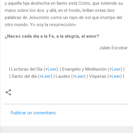
y aquella hija deshecha en llanto está Cristo, que extiende su
mano sobre los dos: y allá, en el fondo, brillan estas dos
palabras de Jesucristo como un rayo de sol que irrumpe del
otro mundo: Yo soy la resurrección»
¿Naces cada día a la Fe, a la alegría, al amor?
Julián Escobar.
| Lecturas del Día (+
Leer
). | Evangelio y Meditación (+
Leer
) |
| Santo del día (+
Leer
) | Laudes (+
Leer
) | Vísperas (+
Leer
) |
Publicar un comentario
C
o