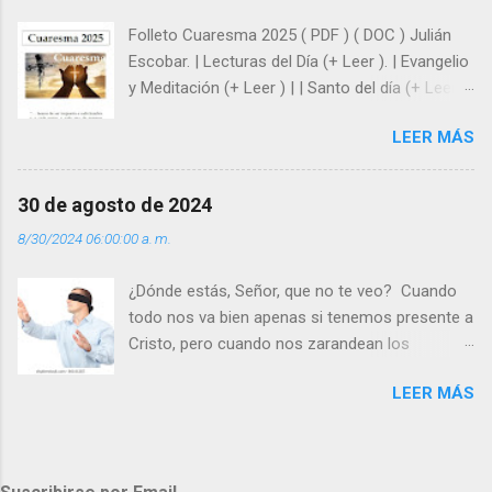
hacer que los demás se sientan acompañados
Folleto Cuaresma 2025 ( PDF ) ( DOC ) Julián
y protegidos por nosotros. “ Señor, soy un
Escobar. | Lecturas del Día (+ Leer ). | Evangelio
árbol sin frutos, pero tú me das la savia para
y Meditación (+ Leer ) | | Santo del día (+ Leer )
que al menos mis ramas y hojas den sombra
| Laudes (+ Leer ) | Vísperas (+ Leer ) |
en los días del sol abrasador ”. - ¿Te sientes
LEER MÁS
super hombre? - ¿Superas tu fragilidad con la
gracia de Dios? Julián Escobar. | Lecturas del
Día (+ Leer ). | Evangelio y Meditación (+ Leer ) |
30 de agosto de 2024
| Santo del día (+ Leer ) | Laudes (+ Leer ) |
8/30/2024 06:00:00 a. m.
Vísperas (+ Leer ) |
¿Dónde estás, Señor, que no te veo? Cuando
todo nos va bien apenas si tenemos presente a
Cristo, pero cuando nos zarandean los
“problemas”, con reproche exclamamos:
LEER MÁS
“¿Dónde estás, Señor, que no te veo, que me
dejas solo y desamparado con el peso de
tantos problemas?”. Y el Señor nos dirá: No me
ves porque me buscas entre los muertos, en la