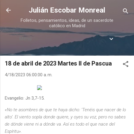
Ir al contenido principal
Julián Escobar Monreal
Folletos, pensamientos, ideas, de un sacerdote
católico en Madrid
Menú
18 de abril de 2023 Martes II de Pascua
4/18/2023 06:00:00 a. m.
Evangelio: Jn 3,7-15.
«No te asombres de que te haya dicho: ‘Tenéis que nacer de lo
alto’. El viento sopla donde quiere, y oyes su voz, pero no sabes
de dónde viene ni a dónde va. Así es todo el que nace del
Espíritu».