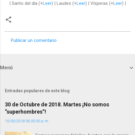
| Santo del día (+
Leer
) | Laudes (+
Leer
) | Vísperas (+
Leer
) |
Publicar un comentario
C
o
m
Menú
e
n
t
Entradas populares de este blog
a
30 de Octubre de 2018. Martes ¡No somos
r
“superhombres”!
i
10/30/2018 06:00:00 a. m.
o
s