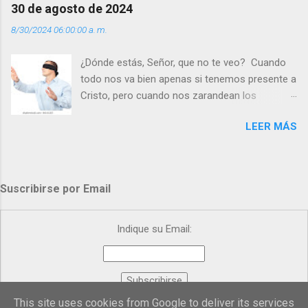
Día (+ Leer ). | Evangelio y Meditación (+ Leer ) |
30 de agosto de 2024
| Santo del día (+ Leer ) | Laudes (+ Leer ) |
8/30/2024 06:00:00 a. m.
Vísperas (+ Leer ) |
¿Dónde estás, Señor, que no te veo? Cuando
todo nos va bien apenas si tenemos presente a
Cristo, pero cuando nos zarandean los
“problemas”, con reproche exclamamos:
LEER MÁS
“¿Dónde estás, Señor, que no te veo, que me
dejas solo y desamparado con el peso de
tantos problemas?”. Y el Señor nos dirá: No me
ves porque me buscas entre los muertos, en la
Suscribirse por Email
tumba vacía, y yo estoy Resucitado. No me ves
porque lloras tus problemas y no gozas de la
vida. ¿Cómo puedes creer que Yo dejo a nadie
Indique su Email:
sólo con los dolores de la vida? Debes
resucitar conmigo. Renueva tus ojos para
poder verme, renueva tu fe para poder creer
más. Hazte preguntas como: - ¿Te despiertas
This site uses cookies from Google to deliver its services
Proporcionado por
FeedBurner