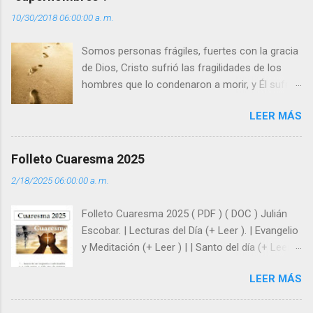
i
10/30/2018 06:00:00 a. m.
o
s
Somos personas frágiles, fuertes con la gracia
de Dios, Cristo sufrió las fragilidades de los
hombres que lo condenaron a morir, y Él sufrió
como hombre esas fragilidades. ¿Qué nos
LEER MÁS
enseña Jesucristo? Que, si seguimos sus
huellas, sin ser superhombres, podemos
afrontar las adversidades con la fuerza y la luz
Folleto Cuaresma 2025
del amor. Sentirse amado es saber que Dios
2/18/2025 06:00:00 a. m.
siempre está pendiente de nosotros. Amar es
hacer que los demás se sientan acompañados
Folleto Cuaresma 2025 ( PDF ) ( DOC ) Julián
y protegidos por nosotros. “ Señor, soy un
Escobar. | Lecturas del Día (+ Leer ). | Evangelio
árbol sin frutos, pero tú me das la savia para
y Meditación (+ Leer ) | | Santo del día (+ Leer )
que al menos mis ramas y hojas den sombra
| Laudes (+ Leer ) | Vísperas (+ Leer ) |
en los días del sol abrasador ”. - ¿Te sientes
LEER MÁS
super hombre? - ¿Superas tu fragilidad con la
gracia de Dios? Julián Escobar. | Lecturas del