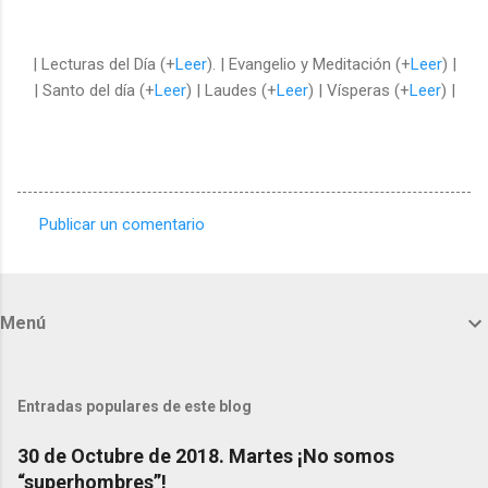
| Lecturas del Día (+
Leer
). | Evangelio y Meditación (+
Leer
) |
| Santo del día (+
Leer
) | Laudes (+
Leer
) | Vísperas (+
Leer
) |
Publicar un comentario
C
o
m
Menú
e
n
t
Entradas populares de este blog
a
30 de Octubre de 2018. Martes ¡No somos
r
“superhombres”!