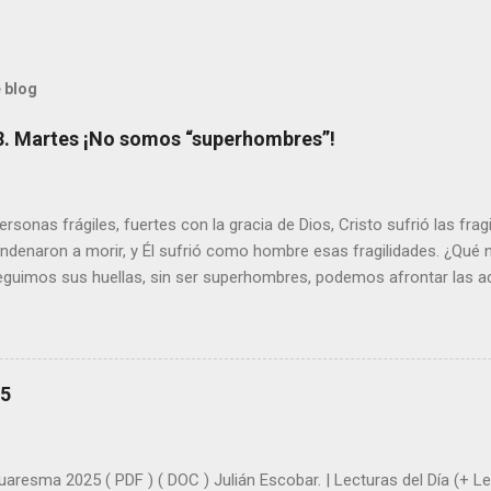
 blog
8. Martes ¡No somos “superhombres”!
sonas frágiles, fuertes con la gracia de Dios, Cristo sufrió las fra
ondenaron a morir, y Él sufrió como hombre esas fragilidades. ¿Qué
seguimos sus huellas, sin ser superhombres, podemos afrontar las a
el amor. Sentirse amado es saber que Dios siempre está pendiente d
demás se sientan acompañados y protegidos por nosotros. “ Señor, so
me das la savia para que al menos mis ramas y hojas den sombra en 
sientes super hombre? - ¿Superas tu fragilidad con la gracia de Dios?
25
+ Leer ). | Evangelio y Meditación (+ Leer ) | | Santo del día (+ Leer ) 
|
uaresma 2025 ( PDF ) ( DOC ) Julián Escobar. | Lecturas del Día (+ Lee