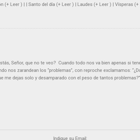
n (+ Leer ) | | Santo del día (+ Leer ) | Laudes (+ Leer ) | Vísperas (+ 
stás, Señor, que no te veo? Cuando todo nos va bien apenas si ten
ndo nos zarandean los “problemas”, con reproche exclamamos: “¿Dó
que me dejas solo y desamparado con el peso de tantos problemas?”.
orque me buscas entre los muertos, en la tumba vacía, y yo estoy 
loras tus problemas y no gozas de la vida. ¿Cómo puedes creer que 
es de la vida? Debes resucitar conmigo. Renueva tus ojos para pode
er más. Hazte preguntas como: - ¿Te despiertas con ánimo, de ser fe
¿Sientes que tu vida tiene sentido? - ¿Valoras lo que haces porque e
ntes fuerte y valiente para vivir la fe en público? - ¿En tu mente y c
e el odio? Si es así, es que Cristo te ha acariciado con su Resurrecc
Indique su Email: