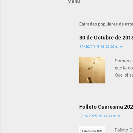
Menú
e
n
t
Entradas populares de este
a
r
30 de Octubre de 201
i
10/30/2018 06:00:00 a. m.
o
s
Somos per
que lo c
Que, si 
la luz d
que los 
pero tú 
”. - ¿Te 
Folleto Cuaresma 20
del Día (
2/18/2025 06:00:00 a. m.
(+ Leer ) 
Folleto C