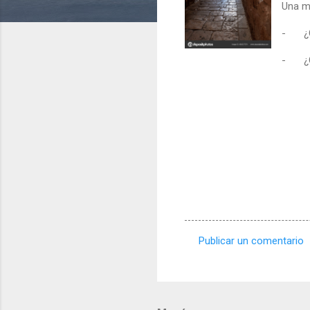
Una ma
-
¿
-
¿
Publicar un comentario
C
o
m