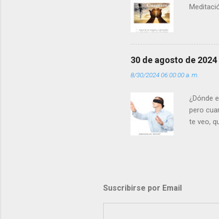
Meditació
30 de agosto de 2024
8/30/2024 06:00:00 a. m.
¿Dónde e
pero cua
te veo, 
me ves p
porque l
los dolor
poder cre
demás? - 
Suscribirse por Email
- ¿Te sie
perdón qu