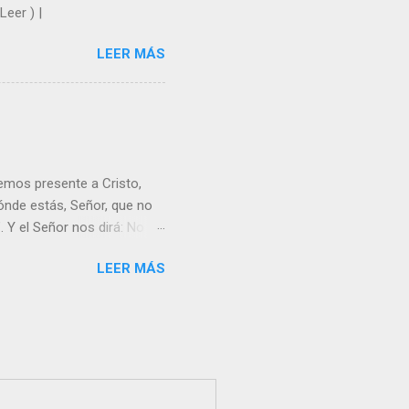
Leer ) |
LEER MÁS
emos presente a Cristo,
nde estás, Señor, que no
 Y el Señor nos dirá: No
Resucitado. No me ves
LEER MÁS
Yo dejo a nadie sólo con
r verme, renueva tu fe para
liz y hacer feliz a los
s útil para ti y los demás?
orazón tiene más fuerza el
...