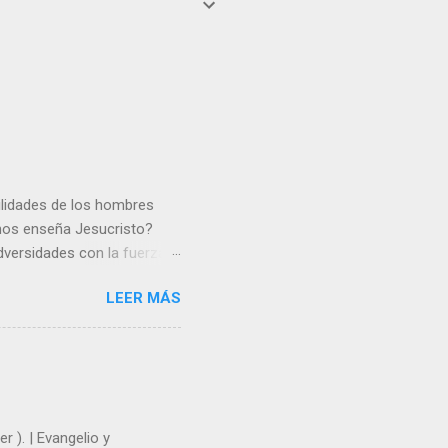
gilidades de los hombres
 nos enseña Jesucristo?
dversidades con la fuerza y
e nosotros. Amar es hacer
LEER MÁS
y un árbol sin frutos,
los días del sol abrasador
 Julián Escobar. | Lecturas
| Laudes (+ Leer ) | Vísperas
r ). | Evangelio y