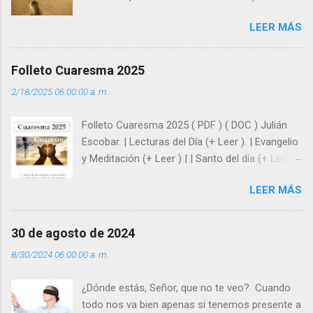
como hombre esas fragilidades. ¿Qué nos
LEER MÁS
enseña Jesucristo? Que, si seguimos sus
huellas, sin ser superhombres, podemos
afrontar las adversidades con la fuerza y la luz
Folleto Cuaresma 2025
del amor. Sentirse amado es saber que Dios
2/18/2025 06:00:00 a. m.
siempre está pendiente de nosotros. Amar es
hacer que los demás se sientan acompañados
Folleto Cuaresma 2025 ( PDF ) ( DOC ) Julián
y protegidos por nosotros. “ Señor, soy un
Escobar. | Lecturas del Día (+ Leer ). | Evangelio
árbol sin frutos, pero tú me das la savia para
y Meditación (+ Leer ) | | Santo del día (+ Leer )
que al menos mis ramas y hojas den sombra
| Laudes (+ Leer ) | Vísperas (+ Leer ) |
en los días del sol abrasador ”. - ¿Te sientes
LEER MÁS
super hombre? - ¿Superas tu fragilidad con la
gracia de Dios? Julián Escobar. | Lecturas del
Día (+ Leer ). | Evangelio y Meditación (+ Leer ) |
30 de agosto de 2024
| Santo del día (+ Leer ) | Laudes (+ Leer ) |
8/30/2024 06:00:00 a. m.
Vísperas (+ Leer ) |
¿Dónde estás, Señor, que no te veo? Cuando
todo nos va bien apenas si tenemos presente a