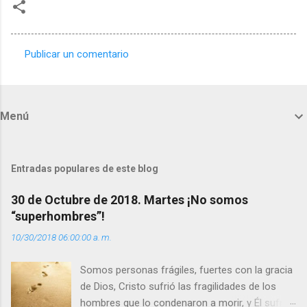
Publicar un comentario
C
o
m
Menú
e
n
t
Entradas populares de este blog
a
30 de Octubre de 2018. Martes ¡No somos
r
“superhombres”!
i
10/30/2018 06:00:00 a. m.
o
s
Somos personas frágiles, fuertes con la gracia
de Dios, Cristo sufrió las fragilidades de los
hombres que lo condenaron a morir, y Él sufrió