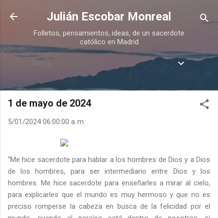
Ir al contenido principal
Julián Escobar Monreal
Folletos, pensamientos, ideas, de un sacerdote
católico en Madrid
Menú
1 de mayo de 2024
5/01/2024 06:00:00 a. m.
“Me hice sacerdote para hablar a los hombres de Dios y a Dios
de los hombres, para ser intermediario entre Dios y los
hombres. Me hice sacerdote para enseñarles a mirar al cielo,
para explicarles que el mundo es muy hermoso y que no es
preciso romperse la cabeza en busca de la felicidad por el
mundo, cuando el paraíso está dentro de nosotros, si