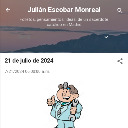
Ir al contenido principal
Julián Escobar Monreal
Folletos, pensamientos, ideas, de un sacerdote
católico en Madrid
Menú
21 de julio de 2024
7/21/2024 06:00:00 a. m.