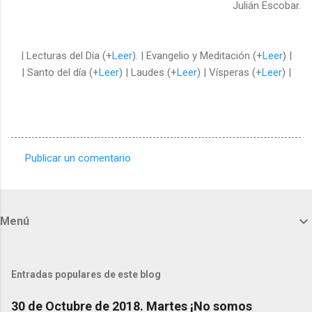
Julián Escobar.
| Lecturas del Día (+
Leer
). | Evangelio y Meditación (+
Leer
) |
| Santo del día (+
Leer
) | Laudes (+
Leer
) | Vísperas (+
Leer
) |
Publicar un comentario
C
o
m
Menú
e
n
t
Entradas populares de este blog
a
30 de Octubre de 2018. Martes ¡No somos
r