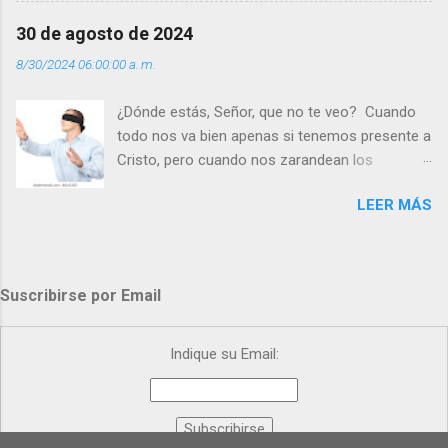
gracia de Dios? Julián Escobar. | Lecturas del
Día (+ Leer ). | Evangelio y Meditación (+ Leer ) |
30 de agosto de 2024
| Santo del día (+ Leer ) | Laudes (+ Leer ) |
8/30/2024 06:00:00 a. m.
Vísperas (+ Leer ) |
¿Dónde estás, Señor, que no te veo? Cuando
todo nos va bien apenas si tenemos presente a
Cristo, pero cuando nos zarandean los
“problemas”, con reproche exclamamos:
LEER MÁS
“¿Dónde estás, Señor, que no te veo, que me
dejas solo y desamparado con el peso de
tantos problemas?”. Y el Señor nos dirá: No me
ves porque me buscas entre los muertos, en la
Suscribirse por Email
tumba vacía, y yo estoy Resucitado. No me ves
porque lloras tus problemas y no gozas de la
vida. ¿Cómo puedes creer que Yo dejo a nadie
Indique su Email:
sólo con los dolores de la vida? Debes
resucitar conmigo. Renueva tus ojos para
poder verme, renueva tu fe para poder creer
más. Hazte preguntas como: - ¿Te despiertas