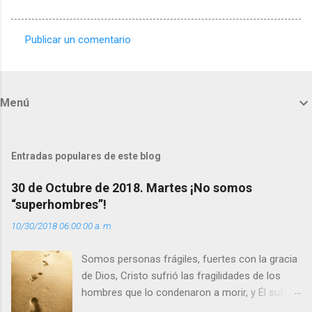
Publicar un comentario
C
o
m
Menú
e
n
t
Entradas populares de este blog
a
30 de Octubre de 2018. Martes ¡No somos
r
“superhombres”!
i
10/30/2018 06:00:00 a. m.
o
s
Somos personas frágiles, fuertes con la gracia
de Dios, Cristo sufrió las fragilidades de los
hombres que lo condenaron a morir, y Él sufrió
como hombre esas fragilidades. ¿Qué nos