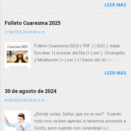
LEER MÁS
enseña Jesucristo? Que, si seguimos sus
huellas, sin ser superhombres, podemos
afrontar las adversidades con la fuerza y la luz
Folleto Cuaresma 2025
del amor. Sentirse amado es saber que Dios
2/18/2025 06:00:00 a. m.
siempre está pendiente de nosotros. Amar es
hacer que los demás se sientan acompañados
Folleto Cuaresma 2025 ( PDF ) ( DOC ) Julián
y protegidos por nosotros. “ Señor, soy un
Escobar. | Lecturas del Día (+ Leer ). | Evangelio
árbol sin frutos, pero tú me das la savia para
y Meditación (+ Leer ) | | Santo del día (+ Leer )
que al menos mis ramas y hojas den sombra
| Laudes (+ Leer ) | Vísperas (+ Leer ) |
en los días del sol abrasador ”. - ¿Te sientes
LEER MÁS
super hombre? - ¿Superas tu fragilidad con la
gracia de Dios? Julián Escobar. | Lecturas del
Día (+ Leer ). | Evangelio y Meditación (+ Leer ) |
30 de agosto de 2024
| Santo del día (+ Leer ) | Laudes (+ Leer ) |
8/30/2024 06:00:00 a. m.
Vísperas (+ Leer ) |
¿Dónde estás, Señor, que no te veo? Cuando
todo nos va bien apenas si tenemos presente a
Cristo, pero cuando nos zarandean los