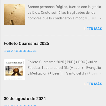
s
Somos personas frágiles, fuertes con la gracia
de Dios, Cristo sufrió las fragilidades de los
hombres que lo condenaron a morir, y Él sufrió
como hombre esas fragilidades. ¿Qué nos
LEER MÁS
enseña Jesucristo? Que, si seguimos sus
huellas, sin ser superhombres, podemos
afrontar las adversidades con la fuerza y la luz
Folleto Cuaresma 2025
del amor. Sentirse amado es saber que Dios
2/18/2025 06:00:00 a. m.
siempre está pendiente de nosotros. Amar es
hacer que los demás se sientan acompañados
Folleto Cuaresma 2025 ( PDF ) ( DOC ) Julián
y protegidos por nosotros. “ Señor, soy un
Escobar. | Lecturas del Día (+ Leer ). | Evangelio
árbol sin frutos, pero tú me das la savia para
y Meditación (+ Leer ) | | Santo del día (+ Leer )
que al menos mis ramas y hojas den sombra
| Laudes (+ Leer ) | Vísperas (+ Leer ) |
en los días del sol abrasador ”. - ¿Te sientes
LEER MÁS
super hombre? - ¿Superas tu fragilidad con la
gracia de Dios? Julián Escobar. | Lecturas del
Día (+ Leer ). | Evangelio y Meditación (+ Leer ) |
30 de agosto de 2024
| Santo del día (+ Leer ) | Laudes (+ Leer ) |
8/30/2024 06:00:00 a. m.