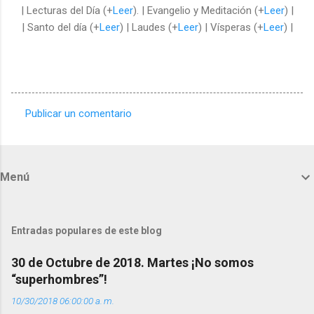
| Lecturas del Día (+
Leer
). | Evangelio y Meditación (+
Leer
) |
| Santo del día (+
Leer
) | Laudes (+
Leer
) | Vísperas (+
Leer
) |
Publicar un comentario
C
o
m
Menú
e
n
t
Entradas populares de este blog
a
30 de Octubre de 2018. Martes ¡No somos
r
“superhombres”!
i
10/30/2018 06:00:00 a. m.
o