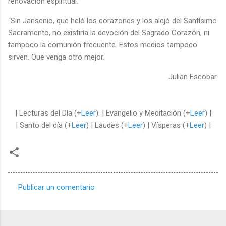
renovación espiritual.
“Sin Jansenio, que heló los corazones y los alejó del Santísimo
Sacramento, no existiría la devoción del Sagrado Corazón, ni
tampoco la comunión frecuente. Estos medios tampoco
sirven. Que venga otro mejor.
Julián Escobar.
| Lecturas del Día (+
Leer
). | Evangelio y Meditación (+
Leer
) |
| Santo del día (+
Leer
) | Laudes (+
Leer
) | Vísperas (+
Leer
) |
Publicar un comentario
C
o
m