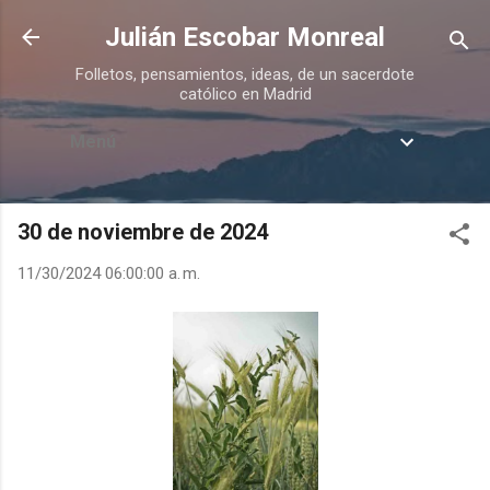
Ir al contenido principal
Julián Escobar Monreal
Folletos, pensamientos, ideas, de un sacerdote
católico en Madrid
Menú
30 de noviembre de 2024
11/30/2024 06:00:00 a. m.