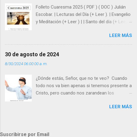
hacer que los demás se sientan acompañados
Folleto Cuaresma 2025 ( PDF ) ( DOC ) Julián
y protegidos por nosotros. “ Señor, soy un
Escobar. | Lecturas del Día (+ Leer ). | Evangelio
árbol sin frutos, pero tú me das la savia para
y Meditación (+ Leer ) | | Santo del día (+ Leer )
que al menos mis ramas y hojas den sombra
| Laudes (+ Leer ) | Vísperas (+ Leer ) |
en los días del sol abrasador ”. - ¿Te sientes
LEER MÁS
super hombre? - ¿Superas tu fragilidad con la
gracia de Dios? Julián Escobar. | Lecturas del
Día (+ Leer ). | Evangelio y Meditación (+ Leer ) |
30 de agosto de 2024
| Santo del día (+ Leer ) | Laudes (+ Leer ) |
8/30/2024 06:00:00 a. m.
Vísperas (+ Leer ) |
¿Dónde estás, Señor, que no te veo? Cuando
todo nos va bien apenas si tenemos presente a
Cristo, pero cuando nos zarandean los
“problemas”, con reproche exclamamos:
LEER MÁS
“¿Dónde estás, Señor, que no te veo, que me
dejas solo y desamparado con el peso de
tantos problemas?”. Y el Señor nos dirá: No me
ves porque me buscas entre los muertos, en la
Suscribirse por Email