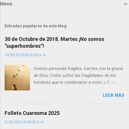
Menú
e
n
t
Entradas populares de este blog
a
30 de Octubre de 2018. Martes ¡No somos
r
“superhombres”!
i
10/30/2018 06:00:00 a. m.
o
s
Somos personas frágiles, fuertes con la gracia
de Dios, Cristo sufrió las fragilidades de los
hombres que lo condenaron a morir, y Él sufrió
como hombre esas fragilidades. ¿Qué nos
LEER MÁS
enseña Jesucristo? Que, si seguimos sus
huellas, sin ser superhombres, podemos
afrontar las adversidades con la fuerza y la luz
Folleto Cuaresma 2025
del amor. Sentirse amado es saber que Dios
2/18/2025 06:00:00 a. m.
siempre está pendiente de nosotros. Amar es