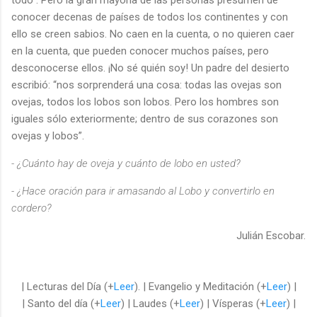
todo”. Pero la gran mayoría de las personas presumen de
conocer decenas de países de todos los continentes y con
ello se creen sabios. No caen en la cuenta, o no quieren caer
en la cuenta, que pueden conocer muchos países, pero
desconocerse ellos. ¡No sé quién soy! Un padre del desierto
escribió: “nos sorprenderá una cosa: todas las ovejas son
ovejas, todos los lobos son lobos. Pero los hombres son
iguales sólo exteriormente; dentro de sus corazones son
ovejas y lobos”.
- ¿Cuánto hay de oveja y cuánto de lobo en usted?
- ¿Hace oración para ir amasando al Lobo y convertirlo en
cordero?
Julián Escobar.
| Lecturas del Día (+
Leer
). | Evangelio y Meditación (+
Leer
) |
| Santo del día (+
Leer
) | Laudes (+
Leer
) | Vísperas (+
Leer
) |