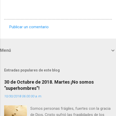
Publicar un comentario
C
o
m
Menú
e
n
t
Entradas populares de este blog
a
30 de Octubre de 2018. Martes ¡No somos
r
“superhombres”!
i
10/30/2018 06:00:00 a. m.
o
s
Somos personas frágiles, fuertes con la gracia
de Dios, Cristo sufrió las fragilidades de los