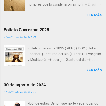
hombres que lo condenaron a morir, y Él sufrió
como hombre esas fragilidades. ¿Qué nos
LEER MÁS
enseña Jesucristo? Que, si seguimos sus
huellas, sin ser superhombres, podemos
afrontar las adversidades con la fuerza y la luz
Folleto Cuaresma 2025
del amor. Sentirse amado es saber que Dios
2/18/2025 06:00:00 a. m.
siempre está pendiente de nosotros. Amar es
hacer que los demás se sientan acompañados
Folleto Cuaresma 2025 ( PDF ) ( DOC ) Julián
y protegidos por nosotros. “ Señor, soy un
Escobar. | Lecturas del Día (+ Leer ). | Evangelio
árbol sin frutos, pero tú me das la savia para
y Meditación (+ Leer ) | | Santo del día (+ Leer )
que al menos mis ramas y hojas den sombra
| Laudes (+ Leer ) | Vísperas (+ Leer ) |
en los días del sol abrasador ”. - ¿Te sientes
LEER MÁS
super hombre? - ¿Superas tu fragilidad con la
gracia de Dios? Julián Escobar. | Lecturas del
Día (+ Leer ). | Evangelio y Meditación (+ Leer ) |
30 de agosto de 2024
| Santo del día (+ Leer ) | Laudes (+ Leer ) |
8/30/2024 06:00:00 a. m.
Vísperas (+ Leer ) |
¿Dónde estás, Señor, que no te veo? Cuando