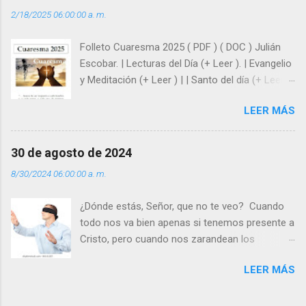
del amor. Sentirse amado es saber que Dios
2/18/2025 06:00:00 a. m.
siempre está pendiente de nosotros. Amar es
hacer que los demás se sientan acompañados
Folleto Cuaresma 2025 ( PDF ) ( DOC ) Julián
y protegidos por nosotros. “ Señor, soy un
Escobar. | Lecturas del Día (+ Leer ). | Evangelio
árbol sin frutos, pero tú me das la savia para
y Meditación (+ Leer ) | | Santo del día (+ Leer )
que al menos mis ramas y hojas den sombra
| Laudes (+ Leer ) | Vísperas (+ Leer ) |
en los días del sol abrasador ”. - ¿Te sientes
LEER MÁS
super hombre? - ¿Superas tu fragilidad con la
gracia de Dios? Julián Escobar. | Lecturas del
Día (+ Leer ). | Evangelio y Meditación (+ Leer ) |
30 de agosto de 2024
| Santo del día (+ Leer ) | Laudes (+ Leer ) |
8/30/2024 06:00:00 a. m.
Vísperas (+ Leer ) |
¿Dónde estás, Señor, que no te veo? Cuando
todo nos va bien apenas si tenemos presente a
Cristo, pero cuando nos zarandean los
“problemas”, con reproche exclamamos:
LEER MÁS
“¿Dónde estás, Señor, que no te veo, que me
dejas solo y desamparado con el peso de
tantos problemas?”. Y el Señor nos dirá: No me