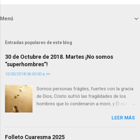
o
m
Menú
e
n
t
Entradas populares de este blog
a
30 de Octubre de 2018. Martes ¡No somos
r
“superhombres”!
i
10/30/2018 06:00:00 a. m.
o
s
Somos personas frágiles, fuertes con la gracia
de Dios, Cristo sufrió las fragilidades de los
hombres que lo condenaron a morir, y Él sufrió
como hombre esas fragilidades. ¿Qué nos
LEER MÁS
enseña Jesucristo? Que, si seguimos sus
huellas, sin ser superhombres, podemos
afrontar las adversidades con la fuerza y la luz
Folleto Cuaresma 2025