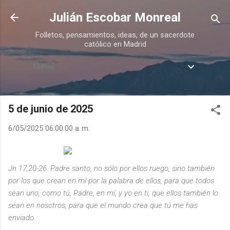
Ir al contenido principal
Julián Escobar Monreal
Folletos, pensamientos, ideas, de un sacerdote
católico en Madrid
Menú
5 de junio de 2025
6/05/2025 06:00:00 a. m.
Jn 17,20-26. Padre santo, no sólo por ellos ruego, sino también
por los que crean en mí por la palabra de ellos, para que todos
sean uno, como tú, Padre, en mí, y yo en ti, que ellos también lo
sean en nosotros, para que el mundo crea que tú me has
enviado.