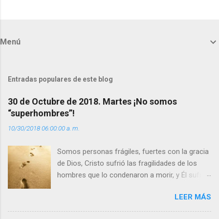
C
o
m
Menú
e
n
t
Entradas populares de este blog
a
30 de Octubre de 2018. Martes ¡No somos
r
“superhombres”!
i
10/30/2018 06:00:00 a. m.
o
s
Somos personas frágiles, fuertes con la gracia
de Dios, Cristo sufrió las fragilidades de los
hombres que lo condenaron a morir, y Él sufrió
como hombre esas fragilidades. ¿Qué nos
LEER MÁS
enseña Jesucristo? Que, si seguimos sus
huellas, sin ser superhombres, podemos