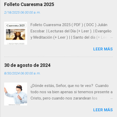
afrontar las adversidades con la fuerza y la luz
Folleto Cuaresma 2025
del amor. Sentirse amado es saber que Dios
2/18/2025 06:00:00 a. m.
siempre está pendiente de nosotros. Amar es
hacer que los demás se sientan acompañados
Folleto Cuaresma 2025 ( PDF ) ( DOC ) Julián
y protegidos por nosotros. “ Señor, soy un
Escobar. | Lecturas del Día (+ Leer ). | Evangelio
árbol sin frutos, pero tú me das la savia para
y Meditación (+ Leer ) | | Santo del día (+ Leer )
que al menos mis ramas y hojas den sombra
| Laudes (+ Leer ) | Vísperas (+ Leer ) |
en los días del sol abrasador ”. - ¿Te sientes
LEER MÁS
super hombre? - ¿Superas tu fragilidad con la
gracia de Dios? Julián Escobar. | Lecturas del
Día (+ Leer ). | Evangelio y Meditación (+ Leer ) |
30 de agosto de 2024
| Santo del día (+ Leer ) | Laudes (+ Leer ) |
8/30/2024 06:00:00 a. m.
Vísperas (+ Leer ) |
¿Dónde estás, Señor, que no te veo? Cuando
todo nos va bien apenas si tenemos presente a
Cristo, pero cuando nos zarandean los
“problemas”, con reproche exclamamos:
LEER MÁS
“¿Dónde estás, Señor, que no te veo, que me
dejas solo y desamparado con el peso de