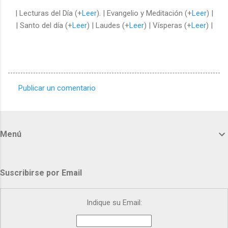
| Lecturas del Día (+
Leer
). | Evangelio y Meditación (+
Leer
) |
| Santo del día (+
Leer
) | Laudes (+
Leer
) | Vísperas (+
Leer
) |
Publicar un comentario
C
o
m
Menú
e
n
t
Suscribirse por Email
a
r
Indique su Email:
i
o