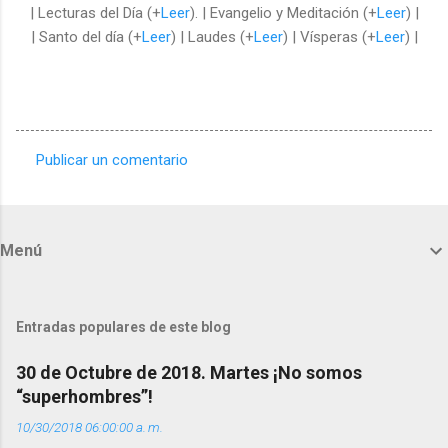
| Lecturas del Día (+
Leer
). | Evangelio y Meditación (+
Leer
) |
| Santo del día (+
Leer
) | Laudes (+
Leer
) | Vísperas (+
Leer
) |
Publicar un comentario
C
o
m
Menú
e
n
t
Entradas populares de este blog
a
30 de Octubre de 2018. Martes ¡No somos
r
“superhombres”!
i
10/30/2018 06:00:00 a. m.
o