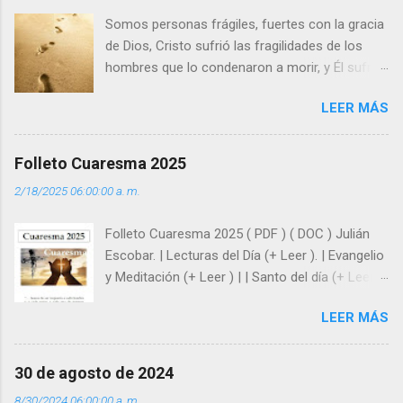
s
Somos personas frágiles, fuertes con la gracia
de Dios, Cristo sufrió las fragilidades de los
hombres que lo condenaron a morir, y Él sufrió
como hombre esas fragilidades. ¿Qué nos
LEER MÁS
enseña Jesucristo? Que, si seguimos sus
huellas, sin ser superhombres, podemos
afrontar las adversidades con la fuerza y la luz
Folleto Cuaresma 2025
del amor. Sentirse amado es saber que Dios
2/18/2025 06:00:00 a. m.
siempre está pendiente de nosotros. Amar es
hacer que los demás se sientan acompañados
Folleto Cuaresma 2025 ( PDF ) ( DOC ) Julián
y protegidos por nosotros. “ Señor, soy un
Escobar. | Lecturas del Día (+ Leer ). | Evangelio
árbol sin frutos, pero tú me das la savia para
y Meditación (+ Leer ) | | Santo del día (+ Leer )
que al menos mis ramas y hojas den sombra
| Laudes (+ Leer ) | Vísperas (+ Leer ) |
en los días del sol abrasador ”. - ¿Te sientes
LEER MÁS
super hombre? - ¿Superas tu fragilidad con la
gracia de Dios? Julián Escobar. | Lecturas del
Día (+ Leer ). | Evangelio y Meditación (+ Leer ) |
30 de agosto de 2024
| Santo del día (+ Leer ) | Laudes (+ Leer ) |
8/30/2024 06:00:00 a. m.