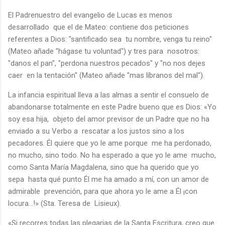
El Padrenuestro del evangelio de Lucas es menos
desarrollado que el de Mateo: contiene dos peticiones
referentes a Dios: "santificado sea tu nombre, venga tu reino"
(Mateo añade "hágase tu voluntad") y tres para nosotros:
"danos el pan", "perdona nuestros pecados" y "no nos dejes
caer en la tentación" (Mateo añade "mas líbranos del mal").
La infancia espiritual lleva a las almas a sentir el consuelo de
abandonarse totalmente en este Padre bueno que es Dios: «Yo
soy esa hija, objeto del amor previsor de un Padre que no ha
enviado a su Verbo a rescatar a los justos sino a los
pecadores. Él quiere que yo le ame porque me ha perdonado,
no mucho, sino todo. No ha esperado a que yo le ame mucho,
como Santa María Magdalena, sino que ha querido que yo
sepa hasta qué punto Él me ha amado a mí, con un amor de
admirable prevención, para que ahora yo le ame a Él ¡con
locura...!» (Sta. Teresa de Lisieux).
«Si recorres todas las plegarias de la Santa Escritura, creo que