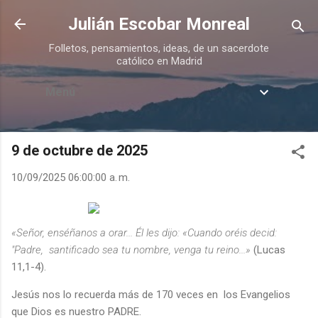
Ir al contenido principal
Julián Escobar Monreal
Folletos, pensamientos, ideas, de un sacerdote
católico en Madrid
Menú
9 de octubre de 2025
10/09/2025 06:00:00 a. m.
«Señor, enséñanos a orar... Él les dijo: «Cuando oréis decid:
"Padre, santificado sea tu nombre, venga tu reino...»
(Lucas
11,1-4).
Jesús nos lo recuerda más de 170 veces en los Evangelios
que Dios es nuestro PADRE.