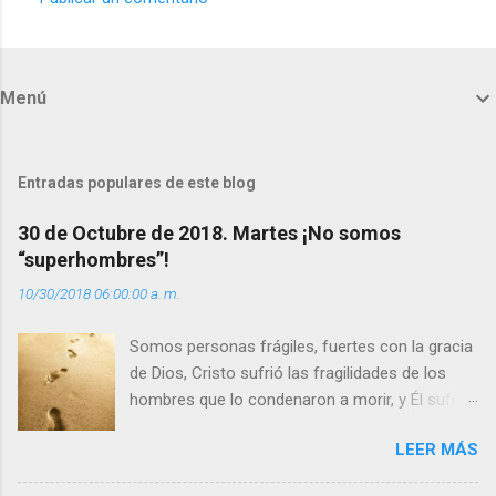
C
o
m
Menú
e
n
t
Entradas populares de este blog
a
30 de Octubre de 2018. Martes ¡No somos
r
“superhombres”!
i
10/30/2018 06:00:00 a. m.
o
s
Somos personas frágiles, fuertes con la gracia
de Dios, Cristo sufrió las fragilidades de los
hombres que lo condenaron a morir, y Él sufrió
como hombre esas fragilidades. ¿Qué nos
LEER MÁS
enseña Jesucristo? Que, si seguimos sus
huellas, sin ser superhombres, podemos