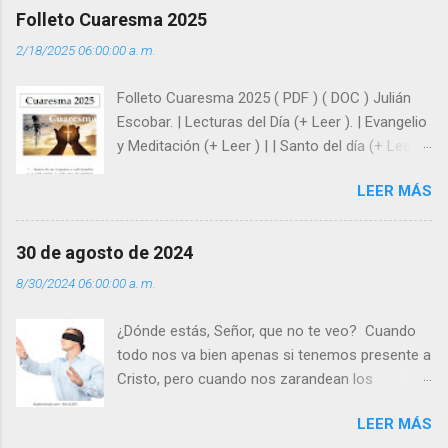
afrontar las adversidades con la fuerza y la luz
Folleto Cuaresma 2025
del amor. Sentirse amado es saber que Dios
2/18/2025 06:00:00 a. m.
siempre está pendiente de nosotros. Amar es
hacer que los demás se sientan acompañados
Folleto Cuaresma 2025 ( PDF ) ( DOC ) Julián
y protegidos por nosotros. “ Señor, soy un
Escobar. | Lecturas del Día (+ Leer ). | Evangelio
árbol sin frutos, pero tú me das la savia para
y Meditación (+ Leer ) | | Santo del día (+ Leer )
que al menos mis ramas y hojas den sombra
| Laudes (+ Leer ) | Vísperas (+ Leer ) |
en los días del sol abrasador ”. - ¿Te sientes
LEER MÁS
super hombre? - ¿Superas tu fragilidad con la
gracia de Dios? Julián Escobar. | Lecturas del
Día (+ Leer ). | Evangelio y Meditación (+ Leer ) |
30 de agosto de 2024
| Santo del día (+ Leer ) | Laudes (+ Leer ) |
8/30/2024 06:00:00 a. m.
Vísperas (+ Leer ) |
¿Dónde estás, Señor, que no te veo? Cuando
todo nos va bien apenas si tenemos presente a
Cristo, pero cuando nos zarandean los
“problemas”, con reproche exclamamos:
LEER MÁS
“¿Dónde estás, Señor, que no te veo, que me