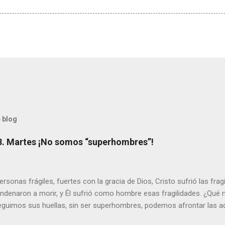
 blog
8. Martes ¡No somos “superhombres”!
sonas frágiles, fuertes con la gracia de Dios, Cristo sufrió las fra
ondenaron a morir, y Él sufrió como hombre esas fragilidades. ¿Qué
seguimos sus huellas, sin ser superhombres, podemos afrontar las a
el amor. Sentirse amado es saber que Dios siempre está pendiente d