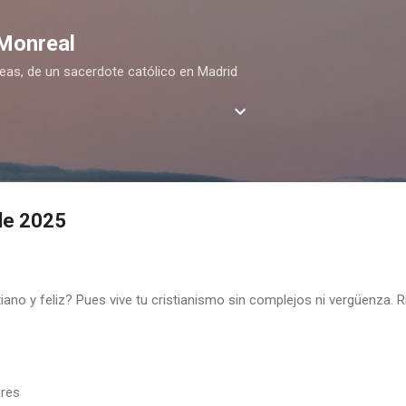
Ir al contenido principal
 Monreal
deas, de un sacerdote católico en Madrid
de 2025
iano y feliz? Pues vive tu cristianismo sin complejos ni vergüenza. Rí
bres