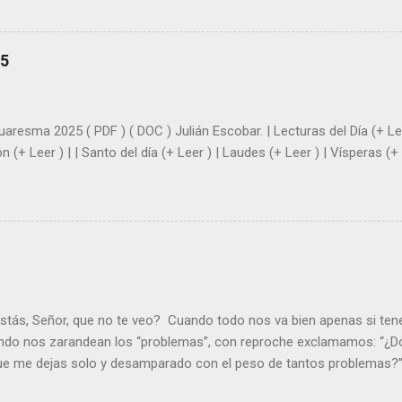
demás se sientan acompañados y protegidos por nosotros. “ Señor, so
me das la savia para que al menos mis ramas y hojas den sombra en 
sientes super hombre? - ¿Superas tu fragilidad con la gracia de Dios?
25
+ Leer ). | Evangelio y Meditación (+ Leer ) | | Santo del día (+ Leer ) 
|
uaresma 2025 ( PDF ) ( DOC ) Julián Escobar. | Lecturas del Día (+ Lee
n (+ Leer ) | | Santo del día (+ Leer ) | Laudes (+ Leer ) | Vísperas (+ 
stás, Señor, que no te veo? Cuando todo nos va bien apenas si ten
ndo nos zarandean los “problemas”, con reproche exclamamos: “¿Dó
que me dejas solo y desamparado con el peso de tantos problemas?”.
orque me buscas entre los muertos, en la tumba vacía, y yo estoy 