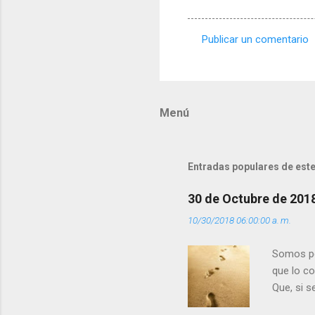
Publicar un comentario
C
o
m
Menú
e
n
t
Entradas populares de este
a
r
30 de Octubre de 201
i
10/30/2018 06:00:00 a. m.
o
s
Somos per
que lo c
Que, si 
la luz d