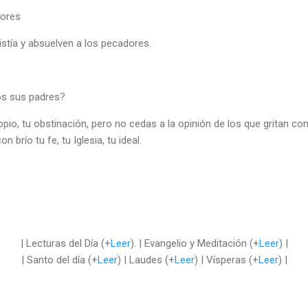
dores
istía y absuelven a los pecadores.
jos sus padres?
ropio, tu obstinación, pero no cedas a la opinión de los que gritan cont
 brío tu fe, tu Iglesia, tu ideal.
| Lecturas del Día (+
Leer
). | Evangelio y Meditación (+
Leer
) |
| Santo del día (+
Leer
) | Laudes (+
Leer
) | Vísperas (+
Leer
) |