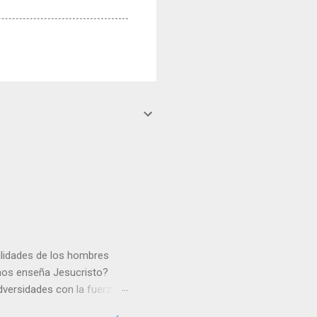
gilidades de los hombres
 nos enseña Jesucristo?
dversidades con la fuerza y
e nosotros. Amar es hacer