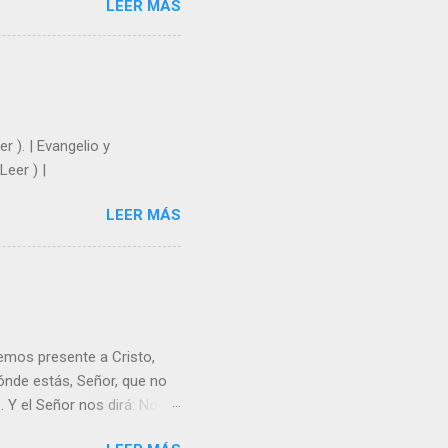
LEER MÁS
y un árbol sin frutos,
los días del sol abrasador
 Julián Escobar. | Lecturas
| Laudes (+ Leer ) | Vísperas
r ). | Evangelio y
Leer ) |
LEER MÁS
emos presente a Cristo,
nde estás, Señor, que no
 Y el Señor nos dirá: No
Resucitado. No me ves