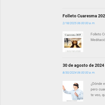
que los 
pero tú 
”. - ¿Te 
Folleto Cuaresma 20
del Día (
2/18/2025 06:00:00 a. m.
(+ Leer ) 
Folleto C
Meditació
30 de agosto de 2024
8/30/2024 06:00:00 a. m.
¿Dónde e
pero cua
te veo, 
me ves p