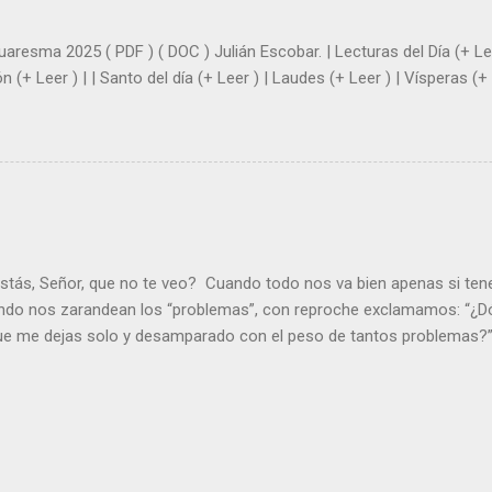
|
uaresma 2025 ( PDF ) ( DOC ) Julián Escobar. | Lecturas del Día (+ Lee
n (+ Leer ) | | Santo del día (+ Leer ) | Laudes (+ Leer ) | Vísperas (+ 
stás, Señor, que no te veo? Cuando todo nos va bien apenas si ten
ndo nos zarandean los “problemas”, con reproche exclamamos: “¿Dó
que me dejas solo y desamparado con el peso de tantos problemas?”.
orque me buscas entre los muertos, en la tumba vacía, y yo estoy 
loras tus problemas y no gozas de la vida. ¿Cómo puedes creer que 
es de la vida? Debes resucitar conmigo. Renueva tus ojos para pode
er más. Hazte preguntas como: - ¿Te despiertas con ánimo, de ser fe
¿Sientes que tu vida tiene sentido? - ¿Valoras lo que haces porque e