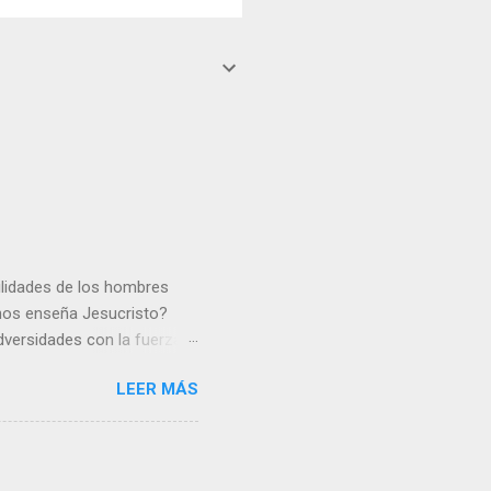
gilidades de los hombres
 nos enseña Jesucristo?
dversidades con la fuerza y
e nosotros. Amar es hacer
LEER MÁS
y un árbol sin frutos,
los días del sol abrasador
 Julián Escobar. | Lecturas
| Laudes (+ Leer ) | Vísperas