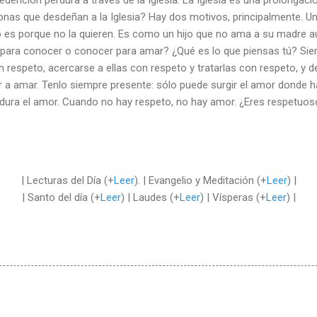
rsonas que desdeñan a la Iglesia? Hay dos motivos, principalmente. 
ro es porque no la quieren. Es como un hijo que no ama a su madre
 para conocer o conocer para amar? ¿Qué es lo que piensas tú? Sie
 respeto, acercarse a ellas con respeto y tratarlas con respeto, y d
a amar. Tenlo siempre presente: sólo puede surgir el amor donde ha
dura el amor. Cuando no hay respeto, no hay amor. ¿Eres respetuo
| Lecturas del Día (+
Leer
). | Evangelio y Meditación (+
Leer
) |
| Santo del día (+
Leer
) | Laudes (+
Leer
) | Vísperas (+
Leer
) |