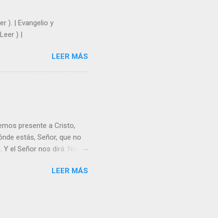
r ). | Evangelio y
Leer ) |
LEER MÁS
emos presente a Cristo,
nde estás, Señor, que no
 Y el Señor nos dirá: No
Resucitado. No me ves
LEER MÁS
Yo dejo a nadie sólo con
r verme, renueva tu fe para
liz y hacer feliz a los
s útil para ti y los demás?