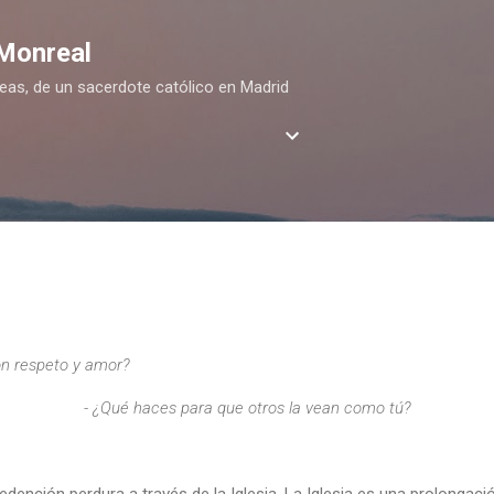
Ir al contenido principal
 Monreal
deas, de un sacerdote católico en Madrid
con respeto y amor?
- ¿Qué haces para que otros la vean como tú?
edención perdura a través de la Iglesia. La Iglesia es una prolongació