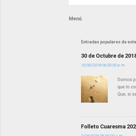
o
m
Menú
e
n
t
Entradas populares de este
a
r
30 de Octubre de 201
i
10/30/2018 06:00:00 a. m.
o
s
Somos per
que lo c
Que, si 
la luz d
que los 
pero tú 
”. - ¿Te 
Folleto Cuaresma 20
del Día (
2/18/2025 06:00:00 a. m.