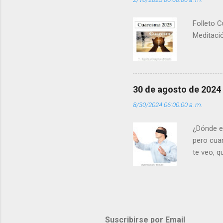
(+ Leer ) 
Folleto C
Meditació
30 de agosto de 2024
8/30/2024 06:00:00 a. m.
¿Dónde e
pero cua
te veo, 
me ves p
porque l
los dolor
poder cre
demás? - 
Suscribirse por Email