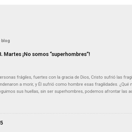
 blog
8. Martes ¡No somos “superhombres”!
sonas frágiles, fuertes con la gracia de Dios, Cristo sufrió las fra
ondenaron a morir, y Él sufrió como hombre esas fragilidades. ¿Qué
seguimos sus huellas, sin ser superhombres, podemos afrontar las a
el amor. Sentirse amado es saber que Dios siempre está pendiente d
demás se sientan acompañados y protegidos por nosotros. “ Señor, so
me das la savia para que al menos mis ramas y hojas den sombra en 
sientes super hombre? - ¿Superas tu fragilidad con la gracia de Dios?
25
+ Leer ). | Evangelio y Meditación (+ Leer ) | | Santo del día (+ Leer ) 