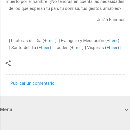
muerto por el hambre. ¿No tendrás en cuenta las necesidades
de los que esperan tu pan, tu sonrisa, tus gestos amables?
Julián Escobar.
| Lecturas del Día (+
Leer
). | Evangelio y Meditación (+
Leer
) |
| Santo del día (+
Leer
) | Laudes (+
Leer
) | Vísperas (+
Leer
) |
Publicar un comentario
C
o
m
Menú
e
n
t