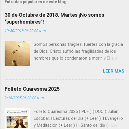
Entradas populares de este blog
a
30 de Octubre de 2018. Martes ¡No somos
r
“superhombres”!
i
10/30/2018 06:00:00 a. m.
o
s
Somos personas frágiles, fuertes con la gracia
de Dios, Cristo sufrió las fragilidades de los
hombres que lo condenaron a morir, y Él sufrió
como hombre esas fragilidades. ¿Qué nos
LEER MÁS
enseña Jesucristo? Que, si seguimos sus
huellas, sin ser superhombres, podemos
afrontar las adversidades con la fuerza y la luz
Folleto Cuaresma 2025
del amor. Sentirse amado es saber que Dios
2/18/2025 06:00:00 a. m.
siempre está pendiente de nosotros. Amar es
hacer que los demás se sientan acompañados
Folleto Cuaresma 2025 ( PDF ) ( DOC ) Julián
y protegidos por nosotros. “ Señor, soy un
Escobar. | Lecturas del Día (+ Leer ). | Evangelio
árbol sin frutos, pero tú me das la savia para
y Meditación (+ Leer ) | | Santo del día (+ Leer )
que al menos mis ramas y hojas den sombra