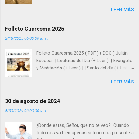
como hombre esas fragilidades. ¿Qué nos
LEER MÁS
enseña Jesucristo? Que, si seguimos sus
huellas, sin ser superhombres, podemos
afrontar las adversidades con la fuerza y la luz
Folleto Cuaresma 2025
del amor. Sentirse amado es saber que Dios
2/18/2025 06:00:00 a. m.
siempre está pendiente de nosotros. Amar es
hacer que los demás se sientan acompañados
Folleto Cuaresma 2025 ( PDF ) ( DOC ) Julián
y protegidos por nosotros. “ Señor, soy un
Escobar. | Lecturas del Día (+ Leer ). | Evangelio
árbol sin frutos, pero tú me das la savia para
y Meditación (+ Leer ) | | Santo del día (+ Leer )
que al menos mis ramas y hojas den sombra
| Laudes (+ Leer ) | Vísperas (+ Leer ) |
en los días del sol abrasador ”. - ¿Te sientes
LEER MÁS
super hombre? - ¿Superas tu fragilidad con la
gracia de Dios? Julián Escobar. | Lecturas del
Día (+ Leer ). | Evangelio y Meditación (+ Leer ) |
30 de agosto de 2024
| Santo del día (+ Leer ) | Laudes (+ Leer ) |
8/30/2024 06:00:00 a. m.
Vísperas (+ Leer ) |
¿Dónde estás, Señor, que no te veo? Cuando
todo nos va bien apenas si tenemos presente a