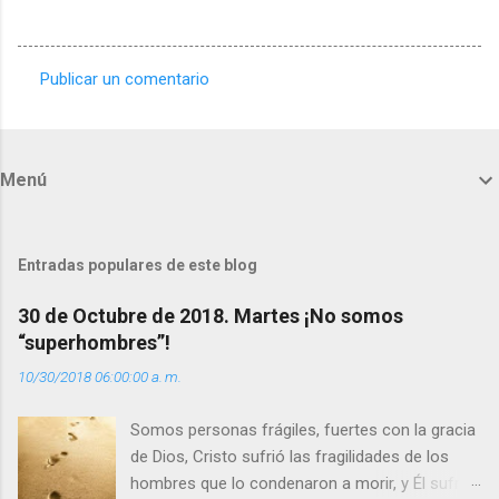
Publicar un comentario
C
o
m
Menú
e
n
t
Entradas populares de este blog
a
30 de Octubre de 2018. Martes ¡No somos
r
“superhombres”!
i
10/30/2018 06:00:00 a. m.
o
s
Somos personas frágiles, fuertes con la gracia
de Dios, Cristo sufrió las fragilidades de los
hombres que lo condenaron a morir, y Él sufrió