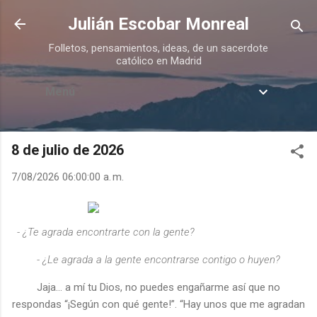
Ir al contenido principal
Julián Escobar Monreal
Folletos, pensamientos, ideas, de un sacerdote
católico en Madrid
Menú
8 de julio de 2026
7/08/2026 06:00:00 a. m.
- ¿Te agrada encontrarte con la gente?
- ¿Le agrada a la gente encontrarse contigo o huyen?
Jaja… a mí tu Dios, no puedes engañarme así que no
respondas “¡Según con qué gente!”. “Hay unos que me agradan